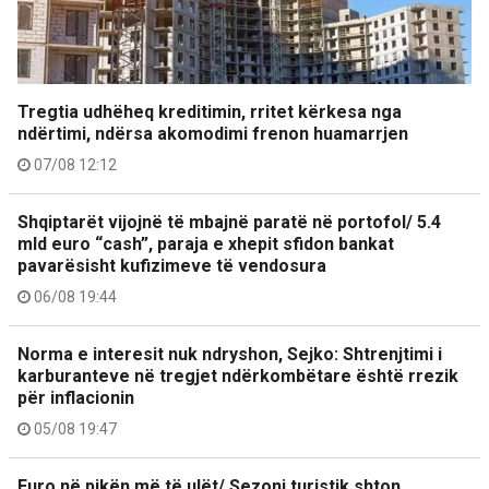
Tregtia udhëheq kreditimin, rritet kërkesa nga
ndërtimi, ndërsa akomodimi frenon huamarrjen
07/08 12:12
Shqiptarët vijojnë të mbajnë paratë në portofol/ 5.4
mld euro “cash”, paraja e xhepit sfidon bankat
pavarësisht kufizimeve të vendosura
06/08 19:44
Norma e interesit nuk ndryshon, Sejko: Shtrenjtimi i
karburanteve në tregjet ndërkombëtare është rrezik
për inflacionin
05/08 19:47
Euro në pikën më të ulët/ Sezoni turistik shton