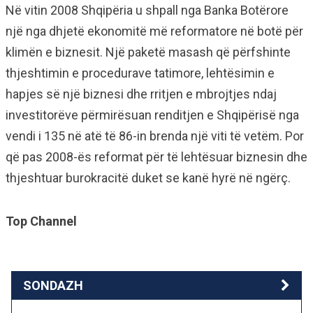
Në vitin 2008 Shqipëria u shpall nga Banka Botërore
një nga dhjetë ekonomitë më reformatore në botë për
klimën e biznesit. Një paketë masash që përfshinte
thjeshtimin e procedurave tatimore, lehtësimin e
hapjes së një biznesi dhe rritjen e mbrojtjes ndaj
investitorëve përmirësuan renditjen e Shqipërisë nga
vendi i 135 në atë të 86-in brenda një viti të vetëm. Por
që pas 2008-ës reformat për të lehtësuar biznesin dhe
thjeshtuar burokracitë duket se kanë hyrë në ngërç.
Top Channel
SONDAZH