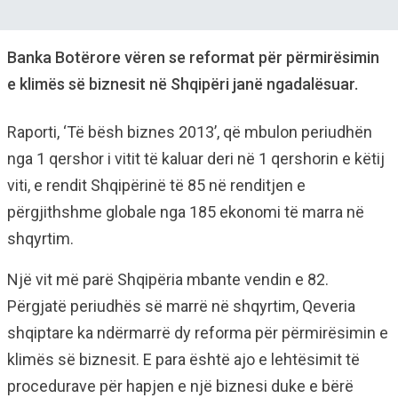
Banka Botërore vëren se reformat për përmirësimin
e klimës së biznesit në Shqipëri janë ngadalësuar.
Raporti, ‘Të bësh biznes 2013’, që mbulon periudhën
nga 1 qershor i vitit të kaluar deri në 1 qershorin e këtij
viti, e rendit Shqipërinë të 85 në renditjen e
përgjithshme globale nga 185 ekonomi të marra në
shqyrtim.
Një vit më parë Shqipëria mbante vendin e 82.
Përgjatë periudhës së marrë në shqyrtim, Qeveria
shqiptare ka ndërmarrë dy reforma për përmirësimin e
klimës së biznesit. E para është ajo e lehtësimit të
procedurave për hapjen e një biznesi duke e bërë