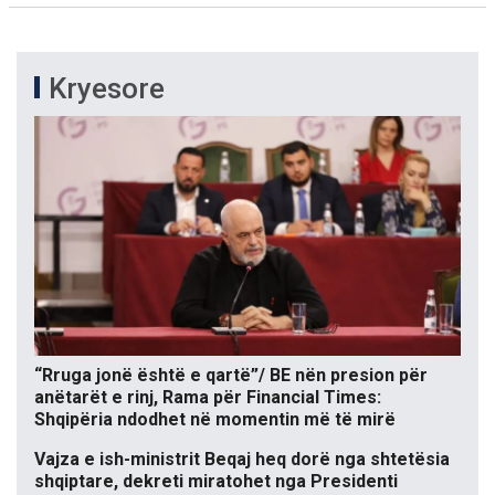
Kryesore
“Rruga jonë është e qartë”/ BE nën presion për
anëtarët e rinj, Rama për Financial Times:
Shqipëria ndodhet në momentin më të mirë
Vajza e ish-ministrit Beqaj heq dorë nga shtetësia
shqiptare, dekreti miratohet nga Presidenti