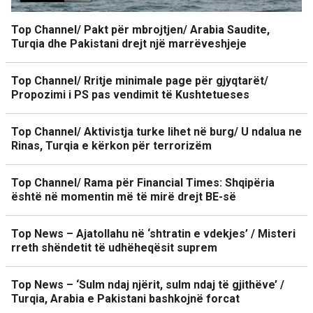
Top Channel/ Pakt për mbrojtjen/ Arabia Saudite,
Turqia dhe Pakistani drejt një marrëveshjeje
Top Channel/ Rritje minimale page për gjyqtarët/
Propozimi i PS pas vendimit të Kushtetueses
Top Channel/ Aktivistja turke lihet në burg/ U ndalua ne
Rinas, Turqia e kërkon për terrorizëm
Top Channel/ Rama për Financial Times: Shqipëria
është në momentin më të mirë drejt BE-së
Top News – Ajatollahu në ‘shtratin e vdekjes’ / Misteri
rreth shëndetit të udhëheqësit suprem
Top News – ‘Sulm ndaj njërit, sulm ndaj të gjithëve’ /
Turqia, Arabia e Pakistani bashkojnë forcat