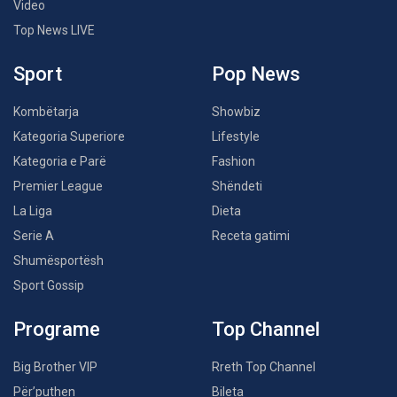
Video
Top News LIVE
Sport
Pop News
Kombëtarja
Showbiz
Kategoria Superiore
Lifestyle
Kategoria e Parë
Fashion
Premier League
Shëndeti
La Liga
Dieta
Serie A
Receta gatimi
Shumësportësh
Sport Gossip
Programe
Top Channel
Big Brother VIP
Rreth Top Channel
Për’puthen
Bileta