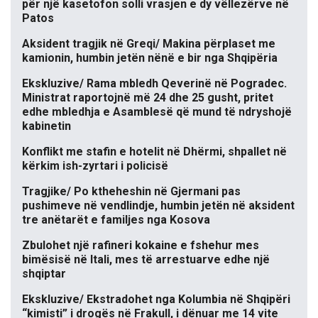
për një kasetofon solli vrasjen e dy vëllezërve në
Patos
Aksident tragjik në Greqi/ Makina përplaset me
kamionin, humbin jetën nënë e bir nga Shqipëria
Ekskluzive/ Rama mbledh Qeverinë në Pogradec.
Ministrat raportojnë më 24 dhe 25 gusht, pritet
edhe mbledhja e Asamblesë që mund të ndryshojë
kabinetin
Konflikt me stafin e hotelit në Dhërmi, shpallet në
kërkim ish-zyrtari i policisë
Tragjike/ Po ktheheshin në Gjermani pas
pushimeve në vendlindje, humbin jetën në aksident
tre anëtarët e familjes nga Kosova
Zbulohet një rafineri kokaine e fshehur mes
bimësisë në Itali, mes të arrestuarve edhe një
shqiptar
Ekskluzive/ Ekstradohet nga Kolumbia në Shqipëri
“kimisti” i drogës në Frakull, i dënuar me 14 vite