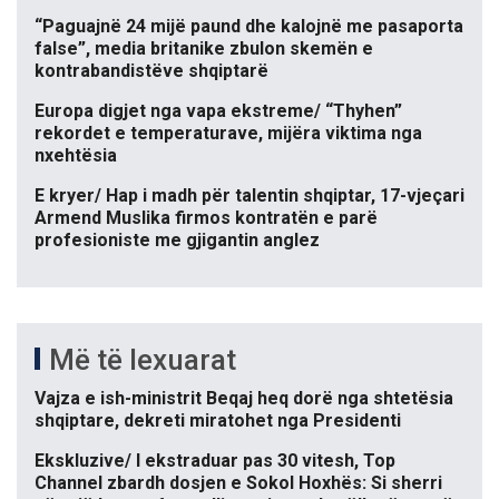
“Paguajnë 24 mijë paund dhe kalojnë me pasaporta
false”, media britanike zbulon skemën e
kontrabandistëve shqiptarë
Europa digjet nga vapa ekstreme/ “Thyhen”
rekordet e temperaturave, mijëra viktima nga
nxehtësia
E kryer/ Hap i madh për talentin shqiptar, 17-vjeçari
Armend Muslika firmos kontratën e parë
profesioniste me gjigantin anglez
Më të lexuarat
Vajza e ish-ministrit Beqaj heq dorë nga shtetësia
shqiptare, dekreti miratohet nga Presidenti
Ekskluzive/ I ekstraduar pas 30 vitesh, Top
Channel zbardh dosjen e Sokol Hoxhës: Si sherri