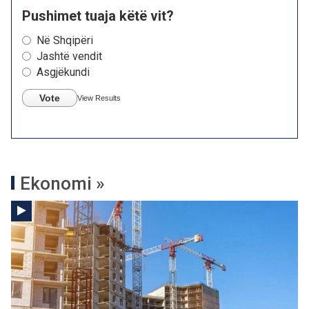
Pushimet tuaja këtë vit?
Në Shqipëri
Jashtë vendit
Asgjëkundi
Vote
View Results
Ekonomi »