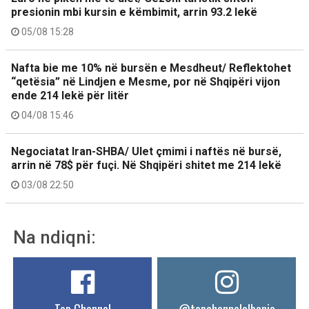
presionin mbi kursin e këmbimit, arrin 93.2 lekë
05/08 15:28
Nafta bie me 10% në bursën e Mesdheut/ Reflektohet
“qetësia” në Lindjen e Mesme, por në Shqipëri vijon
ende 214 lekë për litër
04/08 15:46
Negociatat Iran-SHBA/ Ulet çmimi i naftës në bursë,
arrin në 78$ për fuçi. Në Shqipëri shitet me 214 lekë
03/08 22:50
Na ndiqni: