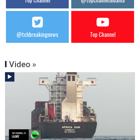
Top Channel
@topchannelalbania
@tchbreakingnews
Top Channel
Video »