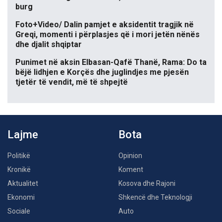
burg
Foto+Video/ Dalin pamjet e aksidentit tragjik në
Greqi, momenti i përplasjes që i mori jetën nënës
dhe djalit shqiptar
Punimet në aksin Elbasan-Qafë Thanë, Rama: Do ta
bëjë lidhjen e Korçës dhe juglindjes me pjesën
tjetër të vendit, më të shpejtë
Lajme
Bota
Politikë
Opinion
Kronikë
Koment
Aktualitet
Kosova dhe Rajoni
Ekonomi
Shkencë dhe Teknologji
Sociale
Auto