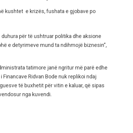
në kushtet e krizës, fushata e gjobave po
duhura për të ushtruar politika dhe aksione
kohë e detyrimeve mund ta ndihmojë biznesin”,
 administrata tatimore janë ngritur më parë edhe
 i Financave Ridvan Bode nuk replikoi ndaj
guesve të buxhetit për vitin e kaluar, që sipas
ë vendosur nga kuvendi.