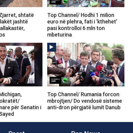
jarret, shtatë
Top Channel/ Hodhi 1 milion
Flakët jashtë
euro në plehra, fati i ‘kthehet’
allakastër,
pasi kontrolloi 6 mln ton
tos
mbeturina
Michigan,
Top Channel/ Rumania forcon
okratët/
mbrojtjen/ Do vendosë sisteme
are për Senatin i
anti-dron përgjatë lumit Danub
-Sayed