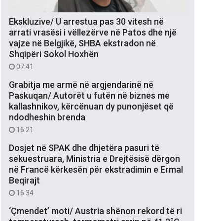
Ekskluzive/ U arrestua pas 30 vitesh në
arrati vrasësi i vëllezërve në Patos dhe një
vajze në Belgjikë, SHBA ekstradon në
Shqipëri Sokol Hoxhën
07:41
Grabitja me armë në argjendarinë në
Paskuqan/ Autorët u futën në biznes me
kallashnikov, kërcënuan dy punonjëset që
ndodheshin brenda
16:21
Dosjet në SPAK dhe dhjetëra pasuri të
sekuestruara, Ministria e Drejtësisë dërgon
në Francë kërkesën për ekstradimin e Ermal
Beqirajt
16:34
‘Çmendet’ moti/ Austria shënon rekord të ri