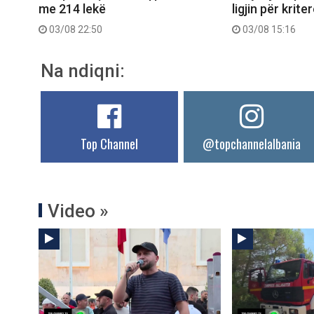
me 214 lekë
ligjin për krite
03/08 22:50
03/08 15:16
Na ndiqni:
Top Channel
@topchannelalbania
Video »