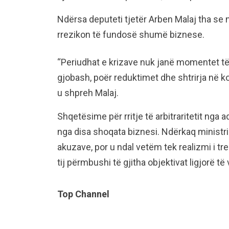
Ndërsa deputeti tjetër Arben Malaj tha se 
rrezikon të fundosë shumë biznese.
“Periudhat e krizave nuk janë momentet të 
gjobash, poër reduktimet dhe shtrirja në 
u shpreh Malaj.
Shqetësime për rritje të arbitraritetit nga
nga disa shoqata biznesi. Ndërkaq ministri
akuzave, por u ndal vetëm tek realizmi i tre
tij përmbushi të gjitha objektivat ligjorë t
Top Channel