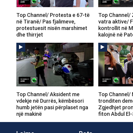
Top Channel/ Protesta e 67-të
Top Channel/ Z
në Tiranë/ Pas fjalimeve,
vatra aktive/ 
protestuesit nisën marshimet
kontrollit në M
dhe thirrjet
kalojnë në Pa
Top Channel/ Aksident me
Top Channel/ 
vdekje në Durrës, këmbësori
tronditen dem
humb jetën pasi përplaset nga
Zgjedhjet prom
një makinë
fiton Abdul El