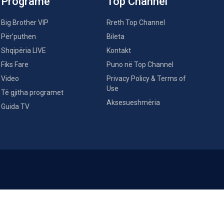
Programe
Top Channel
Big Brother VIP
Rreth Top Channel
Për’puthen
Bileta
Shqipëria LIVE
Kontakt
Fiks Fare
Puno në Top Channel
Video
Privacy Policy & Terms of
Use
Të gjitha programet
Aksesueshmëria
Guida TV