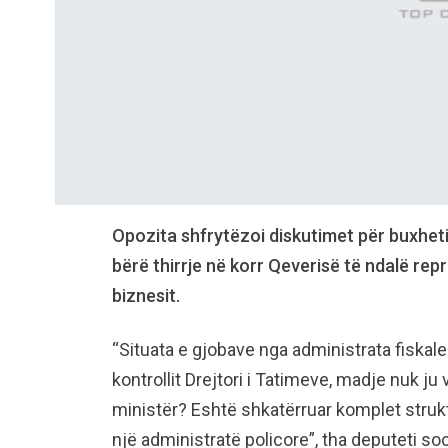
Opozita shfrytëzoi diskutimet për buxhetin 
bërë thirrje në korr Qeverisë të ndalë repr
biznesit.
“Situata e gjobave nga administrata fiskale 
kontrollit Drejtori i Tatimeve, madje nuk ju 
ministër? Eshtë shkatërruar komplet struk
një administratë policore”, tha deputeti so