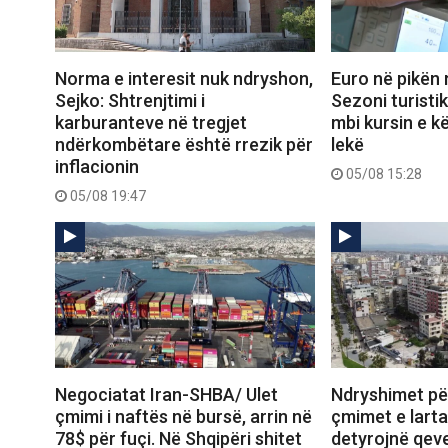
Norma e interesit nuk ndryshon,
Euro në pikën 
Sejko: Shtrenjtimi i
Sezoni turisti
karburanteve në tregjet
mbi kursin e k
ndërkombëtare është rrezik për
lekë
inflacionin
05/08 15:28
05/08 19:47
Negociatat Iran-SHBA/ Ulet
Ndryshimet për
çmimi i naftës në bursë, arrin në
çmimet e lart
78$ për fuçi. Në Shqipëri shitet
detyrojnë qeve