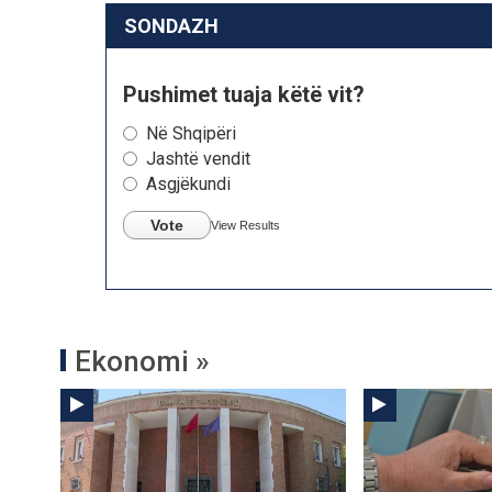
SONDAZH
Pushimet tuaja këtë vit?
Në Shqipëri
Jashtë vendit
Asgjëkundi
Vote
View Results
Ekonomi »