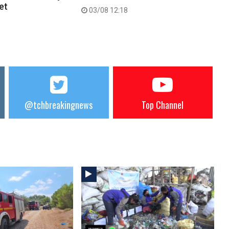
ret
03/08 12:18
@tchbreakingnews
Top Channel