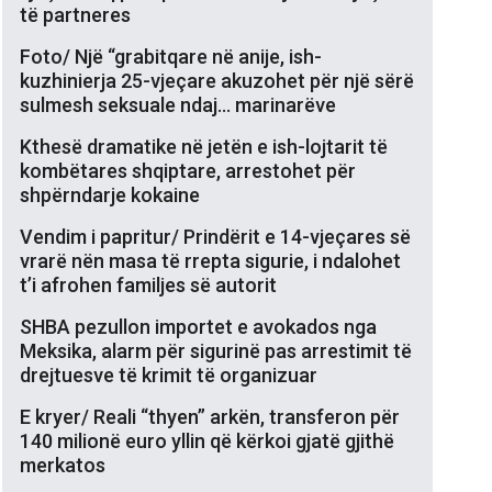
të partneres
Foto/ Një “grabitqare në anije, ish-
kuzhinierja 25-vjeçare akuzohet për një sërë
sulmesh seksuale ndaj… marinarëve
Kthesë dramatike në jetën e ish-lojtarit të
kombëtares shqiptare, arrestohet për
shpërndarje kokaine
Vendim i papritur/ Prindërit e 14-vjeçares së
vrarë nën masa të rrepta sigurie, i ndalohet
t’i afrohen familjes së autorit
SHBA pezullon importet e avokados nga
Meksika, alarm për sigurinë pas arrestimit të
drejtuesve të krimit të organizuar
E kryer/ Reali “thyen” arkën, transferon për
140 milionë euro yllin që kërkoi gjatë gjithë
merkatos