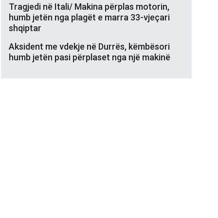
Tragjedi në Itali/ Makina përplas motorin,
humb jetën nga plagët e marra 33-vjeçari
shqiptar
Aksident me vdekje në Durrës, këmbësori
humb jetën pasi përplaset nga një makinë