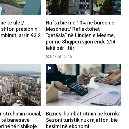
më të ulët/
Nafta bie me 10% në bursën e
k shton presionin
Mesdheut/ Reflektohet
ëmbimit, arrin 93.2
“qetësia” në Lindjen e Mesme,
por në Shqipëri vijon ende 214
lekë për litër
04/08 15:46
 strehimin social,
Biznesi humbet ritmin në korrik/
a të banesave
Sezoni turistik nuk mjafton, bie
rinë të rishikojë
besimi në ekonomi