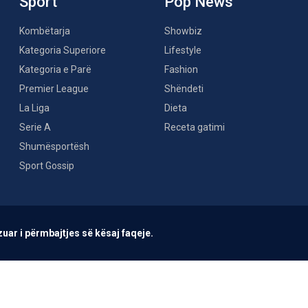
Sport
Pop News
Kombëtarja
Showbiz
Kategoria Superiore
Lifestyle
Kategoria e Parë
Fashion
Premier League
Shëndeti
La Liga
Dieta
Serie A
Receta gatimi
Shumësportësh
Sport Gossip
uar i përmbajtjes së kësaj faqeje.