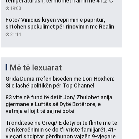
temperaturash, termometri arrin në 41.2°C
19:03
Foto/ Vinicius kryen veprimin e papritur,
shtohen spekulimet për rinovimin me Realin
21:14
Më të lexuarat
Grida Duma rrëfen bisedën me Lori Hoxhën:
Si e lashë politikën për Top Channel
83 vite në fund të detit Jon/ Zbulohet anija
gjermane e Luftës së Dytë Botërore, e
vetmja e llojit të saj në botë
Tronditëse në Greqi/ E detyroi të flinte me të
nën kërcënimin se do t’i vriste familjarët, 41-
vjeçari shqiptar përdhunon vajzën 9-vjeçare