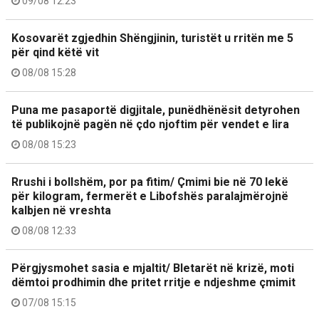
09/08 12:23
Kosovarët zgjedhin Shëngjinin, turistët u rritën me 5
për qind këtë vit
08/08 15:28
Puna me pasaportë digjitale, punëdhënësit detyrohen
të publikojnë pagën në çdo njoftim për vendet e lira
08/08 15:23
Rrushi i bollshëm, por pa fitim/ Çmimi bie në 70 lekë
për kilogram, fermerët e Libofshës paralajmërojnë
kalbjen në vreshta
08/08 12:33
Përgjysmohet sasia e mjaltit/ Bletarët në krizë, moti
dëmtoi prodhimin dhe pritet rritje e ndjeshme çmimit
07/08 15:15