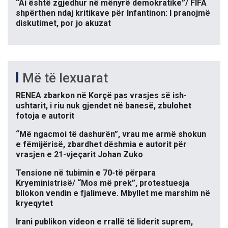
“Ai është zgjedhur në mënyrë demokratike”/ FIFA
shpërthen ndaj kritikave për Infantinon: I pranojmë
diskutimet, por jo akuzat
Më të lexuarat
RENEA zbarkon në Korçë pas vrasjes së ish-
ushtarit, i riu nuk gjendet në banesë, zbulohet
fotoja e autorit
“Më ngacmoi të dashurën”, vrau me armë shokun
e fëmijërisë, zbardhet dëshmia e autorit për
vrasjen e 21-vjeçarit Johan Zuko
Tensione në tubimin e 70-të përpara
Kryeministrisë/ “Mos më prek”, protestuesja
bllokon vendin e fjalimeve. Mbyllet me marshim në
kryeqytet
Irani publikon videon e rrallë të liderit suprem,