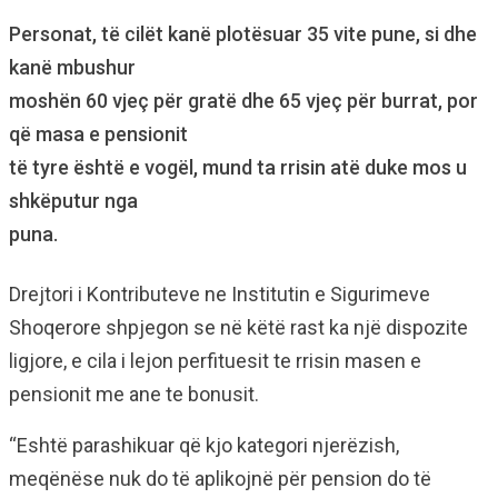
Personat, të cilët kanë plotësuar 35 vite pune, si dhe
kanë mbushur
moshën 60 vjeç për gratë dhe 65 vjeç për burrat, por
që masa e pensionit
të tyre është e vogël, mund ta rrisin atë duke mos u
shkëputur nga
puna.
Drejtori i Kontributeve ne Institutin e Sigurimeve
Shoqerore shpjegon se në këtë rast ka një dispozite
ligjore, e cila i lejon perfituesit te rrisin masen e
pensionit me ane te bonusit.
“Eshtë parashikuar që kjo kategori njerëzish,
meqënëse nuk do të aplikojnë për pension do të