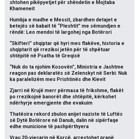
shtohen pikëpyetjet për shëndetin e Mojtaba
Khameneit
Humbja e madhe e Messit, zbardhen detajet e
betejës së babait të “Pleshtit” me sëmundjen e
rëndë: Leo mendoi të largohej nga Botërori
“Skifteri” shqiptar që hyri mes flakëve, historia e
shqiptarit që rrezikoi jetën për të shpëtuar
shtëpitë në Psatha të Greqisë
“Nuk do ta njohim Kosovën”, Ministria e Jashtme
reagon pas deklaratës së Zelenskyt në Serbi: Nuk
ka paralelizëm mes Prishtinës dhe Kievit
Zjarri në Krujë merr përmasa të frikshme, flakët
po rrezikojnë banorët dhe shtëpitë, kërkohet
ndërhyrje emergjente dhe evakuim
Thatësira rekord zbulon anijet naziste të Luftës
së Dytë Botërore në Danub, dalin në sipërfaqe
edhe municione të pashpërthyera
Vrau 20-vjeçarin në Korçë, arrestohet pranë