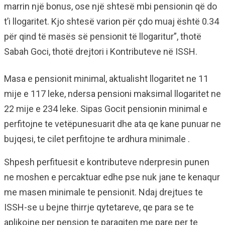
marrin një bonus, ose një shtesë mbi pensionin që do
t’i llogaritet. Kjo shtesë varion për çdo muaj është 0.34
për qind të masës së pensionit të llogaritur”, thotë
Sabah Goci, thotë drejtori i Kontributeve në ISSH.
Masa e pensionit minimal, aktualisht llogaritet ne 11
mije e 117 leke, ndersa pensioni maksimal llogaritet ne
22 mije e 234 leke. Sipas Gocit pensionin minimal e
perfitojne te vetëpunesuarit dhe ata qe kane punuar ne
bujqesi, te cilet perfitojne te ardhura minimale .
Shpesh perfituesit e kontributeve nderpresin punen
ne moshen e percaktuar edhe pse nuk jane te kenaqur
me masen minimale te pensionit. Ndaj drejtues te
ISSH-se u bejne thirrje qytetareve, qe para se te
aplikojne per pension te paraqiten me pare per te