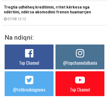
Tregtia udhëheq kreditimin, rritet kërkesa nga
ndërtimi, ndërsa akomodimi frenon huamarrjen
07/08 12:12
Na ndiqni:
Top Channel
@topchannelalbania
@tchbreakingnews
Top Channel