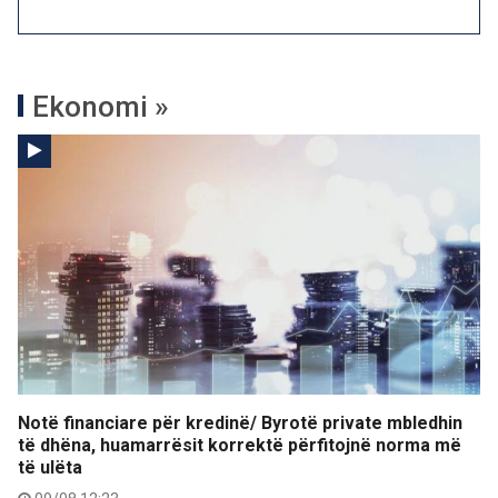
Ekonomi »
Notë financiare për kredinë/ Byrotë private mbledhin
të dhëna, huamarrësit korrektë përfitojnë norma më
të ulëta