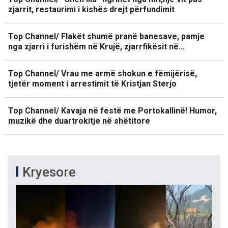
zjarrit, restaurimi i kishës drejt përfundimit
Top Channel/ Flakët shumë pranë banesave, pamje
nga zjarri i furishëm në Krujë, zjarrfikësit në…
Top Channel/ Vrau me armë shokun e fëmijërisë,
tjetër moment i arrestimit të Kristjan Sterjo
Top Channel/ Kavaja në festë me Portokallinë! Humor,
muzikë dhe duartrokitje në shëtitore
Kryesore