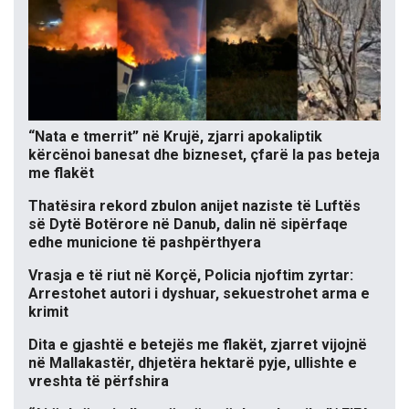
“Nata e tmerrit” në Krujë, zjarri apokaliptik
kërcënoi banesat dhe bizneset, çfarë la pas beteja
me flakët
Thatësira rekord zbulon anijet naziste të Luftës
së Dytë Botërore në Danub, dalin në sipërfaqe
edhe municione të pashpërthyera
Vrasja e të riut në Korçë, Policia njoftim zyrtar:
Arrestohet autori i dyshuar, sekuestrohet arma e
krimit
Dita e gjashtë e betejës me flakët, zjarret vijojnë
në Mallakastër, dhjetëra hektarë pyje, ullishte e
vreshta të përfshira