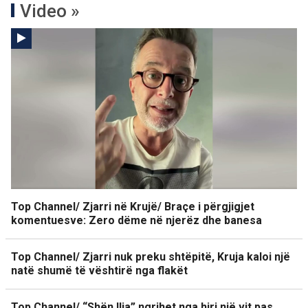
Video »
Top Channel/ Zjarri në Krujë/ Braçe i përgjigjet
komentuesve: Zero dëme në njerëz dhe banesa
Top Channel/ Zjarri nuk preku shtëpitë, Kruja kaloi një
natë shumë të vështirë nga flakët
Top Channel/ “Shën Ilia” ngrihet nga hiri,një vit pas