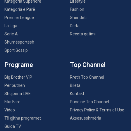
Kategoria Superiore
Lifestyle
Kategoria e Parë
Fashion
Premier League
Shëndeti
La Liga
Dieta
Serie A
Receta gatimi
Shumësportësh
Sport Gossip
Programe
Top Channel
Big Brother VIP
Rreth Top Channel
Për’puthen
Bileta
Shqipëria LIVE
Kontakt
Fiks Fare
Puno në Top Channel
Video
Privacy Policy & Terms of Use
Të gjitha programet
Aksesueshmëria
Guida TV