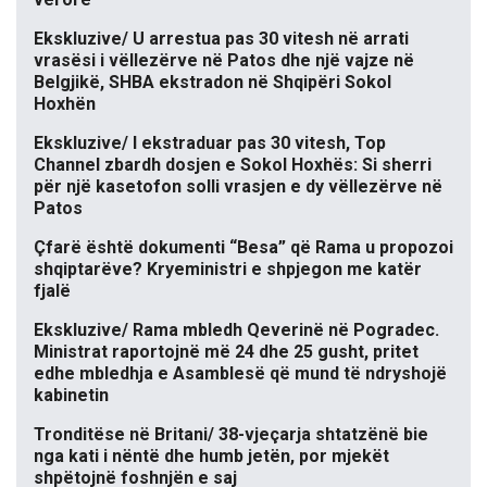
Ekskluzive/ U arrestua pas 30 vitesh në arrati
vrasësi i vëllezërve në Patos dhe një vajze në
Belgjikë, SHBA ekstradon në Shqipëri Sokol
Hoxhën
Ekskluzive/ I ekstraduar pas 30 vitesh, Top
Channel zbardh dosjen e Sokol Hoxhës: Si sherri
për një kasetofon solli vrasjen e dy vëllezërve në
Patos
Çfarë është dokumenti “Besa” që Rama u propozoi
shqiptarëve? Kryeministri e shpjegon me katër
fjalë
Ekskluzive/ Rama mbledh Qeverinë në Pogradec.
Ministrat raportojnë më 24 dhe 25 gusht, pritet
edhe mbledhja e Asamblesë që mund të ndryshojë
kabinetin
Tronditëse në Britani/ 38-vjeçarja shtatzënë bie
nga kati i nëntë dhe humb jetën, por mjekët
shpëtojnë foshnjën e saj