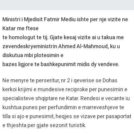
Ministri i Mjedisit Fatmir Mediu ishte per nje vizite ne
Katar me ftese
te homologut te tij. Gjate kesaj vizite ai u takua me
zevendeskryeministrin Ahmed Al-Mahmoud, ku u
diskutua mbi plotesimin e
bazes ligjore te bashkepunimit midis dy vendeve.
Ne menyre te perseritur, nr 2 i qeverise se Dohas
kerkoi krijimi e mundesive reciproke per punesimin e
specialisteve shqiptare ne Katar. Rendesi e vecante iu
kushtua punes per perfundimin e marreveshjeve te
tilla si ajo e punesimit, heqjes se vizave per pasaportat
e thjeshta per gjate sezonit turistik.