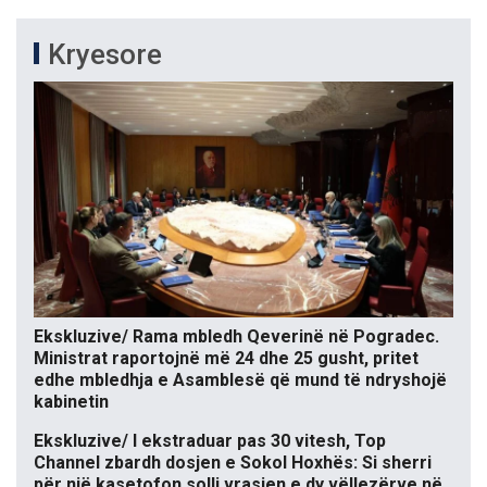
Kryesore
Ekskluzive/ Rama mbledh Qeverinë në Pogradec.
Ministrat raportojnë më 24 dhe 25 gusht, pritet
edhe mbledhja e Asamblesë që mund të ndryshojë
kabinetin
Ekskluzive/ I ekstraduar pas 30 vitesh, Top
Channel zbardh dosjen e Sokol Hoxhës: Si sherri
për një kasetofon solli vrasjen e dy vëllezërve në