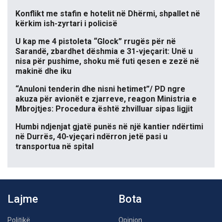
Konflikt me stafin e hotelit në Dhërmi, shpallet në
kërkim ish-zyrtari i policisë
U kap me 4 pistoleta “Glock” rrugës për në
Sarandë, zbardhet dëshmia e 31-vjeçarit: Unë u
nisa për pushime, shoku më futi qesen e zezë në
makinë dhe iku
“Anuloni tenderin dhe nisni hetimet”/ PD ngre
akuza për avionët e zjarreve, reagon Ministria e
Mbrojtjes: Procedura është zhvilluar sipas ligjit
Humbi ndjenjat gjatë punës në një kantier ndërtimi
në Durrës, 40-vjeçari ndërron jetë pasi u
transportua në spital
Lajme
Bota
Politikë
Opinion