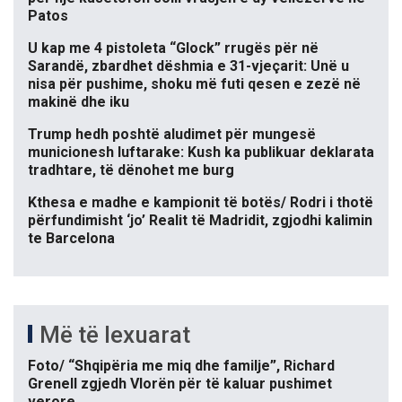
Patos
U kap me 4 pistoleta “Glock” rrugës për në
Sarandë, zbardhet dëshmia e 31-vjeçarit: Unë u
nisa për pushime, shoku më futi qesen e zezë në
makinë dhe iku
Trump hedh poshtë aludimet për mungesë
municionesh luftarake: Kush ka publikuar deklarata
tradhtare, të dënohet me burg
Kthesa e madhe e kampionit të botës/ Rodri i thotë
përfundimisht ‘jo’ Realit të Madridit, zgjodhi kalimin
te Barcelona
Më të lexuarat
Foto/ “Shqipëria me miq dhe familje”, Richard
Grenell zgjedh Vlorën për të kaluar pushimet
verore