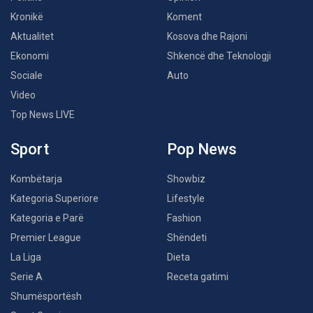
Kronikë
Koment
Aktualitet
Kosova dhe Rajoni
Ekonomi
Shkencë dhe Teknologji
Sociale
Auto
Video
Top News LIVE
Sport
Pop News
Kombëtarja
Showbiz
Kategoria Superiore
Lifestyle
Kategoria e Parë
Fashion
Premier League
Shëndeti
La Liga
Dieta
Serie A
Receta gatimi
Shumësportësh