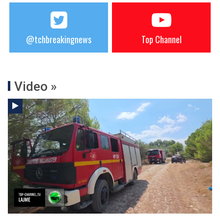
@tchbreakingnews
Top Channel
Video »