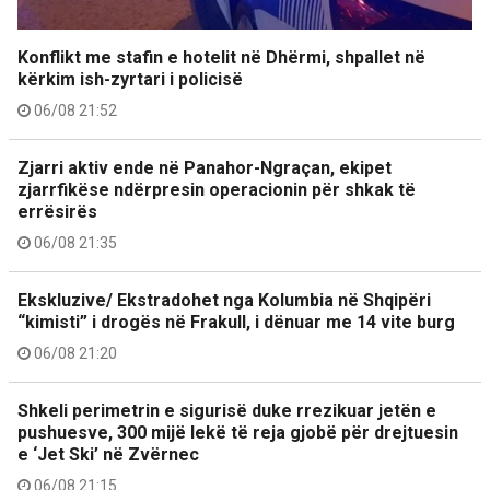
Konflikt me stafin e hotelit në Dhërmi, shpallet në
kërkim ish-zyrtari i policisë
06/08 21:52
Zjarri aktiv ende në Panahor-Ngraçan, ekipet
zjarrfikëse ndërpresin operacionin për shkak të
errësirës
06/08 21:35
Ekskluzive/ Ekstradohet nga Kolumbia në Shqipëri
“kimisti” i drogës në Frakull, i dënuar me 14 vite burg
06/08 21:20
Shkeli perimetrin e sigurisë duke rrezikuar jetën e
pushuesve, 300 mijë lekë të reja gjobë për drejtuesin
e ‘Jet Ski’ në Zvërnec
06/08 21:15