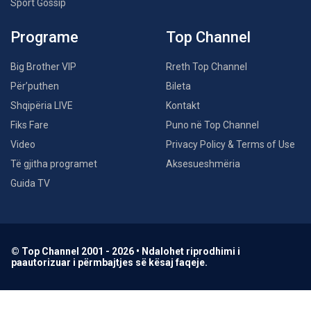
Sport Gossip
Programe
Top Channel
Big Brother VIP
Rreth Top Channel
Për’puthen
Bileta
Shqipëria LIVE
Kontakt
Fiks Fare
Puno në Top Channel
Video
Privacy Policy & Terms of Use
Të gjitha programet
Aksesueshmëria
Guida TV
© Top Channel 2001 - 2026 • Ndalohet riprodhimi i
paautorizuar i përmbajtjes së kësaj faqeje.