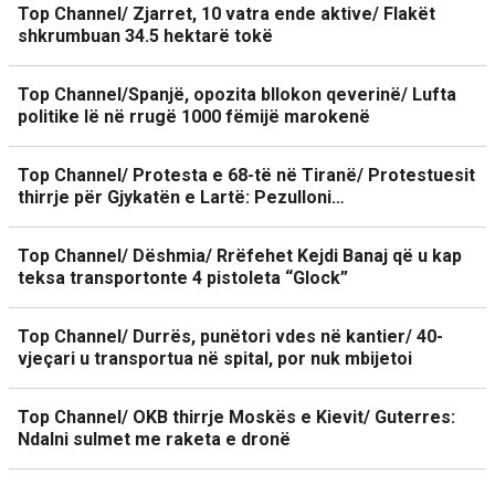
Top Channel/ Zjarret, 10 vatra ende aktive/ Flakët
shkrumbuan 34.5 hektarë tokë
Top Channel/Spanjë, opozita bllokon qeverinë/ Lufta
politike lë në rrugë 1000 fëmijë marokenë
Top Channel/ Protesta e 68-të në Tiranë/ Protestuesit
thirrje për Gjykatën e Lartë: Pezulloni…
Top Channel/ Dëshmia/ Rrëfehet Kejdi Banaj që u kap
teksa transportonte 4 pistoleta “Glock”
Top Channel/ Durrës, punëtori vdes në kantier/ 40-
vjeçari u transportua në spital, por nuk mbijetoi
Top Channel/ OKB thirrje Moskës e Kievit/ Guterres:
Ndalni sulmet me raketa e dronë