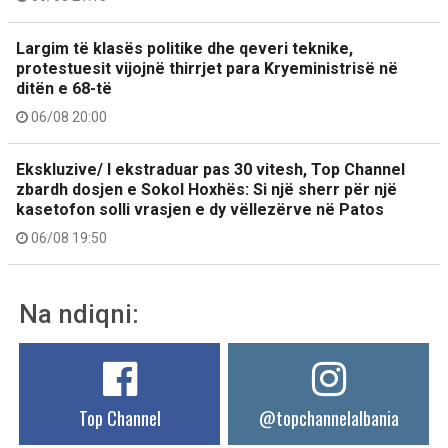
Largim të klasës politike dhe qeveri teknike,
protestuesit vijojnë thirrjet para Kryeministrisë në
ditën e 68-të
06/08 20:00
Ekskluzive/ I ekstraduar pas 30 vitesh, Top Channel
zbardh dosjen e Sokol Hoxhës: Si një sherr për një
kasetofon solli vrasjen e dy vëllezërve në Patos
06/08 19:50
Na ndiqni:
Top Channel
@topchannelalbania