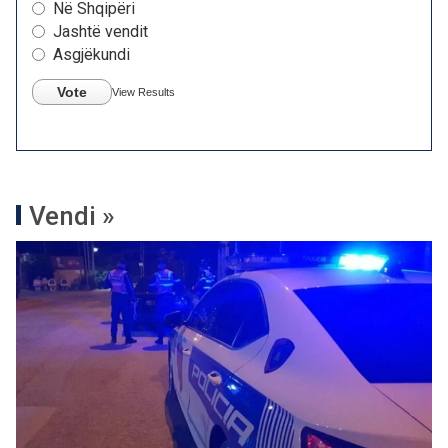
Në Shqipëri
Jashtë vendit
Asgjëkundi
Vote
View Results
Vendi »