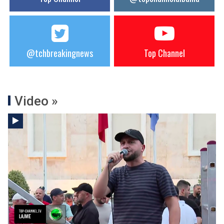
@tchbreakingnews
Top Channel
Video »