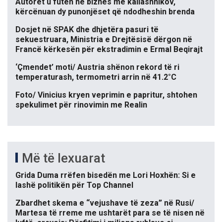
Autorët u futën në biznes me kallashnikov,
kërcënuan dy punonjëset që ndodheshin brenda
Dosjet në SPAK dhe dhjetëra pasuri të
sekuestruara, Ministria e Drejtësisë dërgon në
Francë kërkesën për ekstradimin e Ermal Beqirajt
‘Çmendet’ moti/ Austria shënon rekord të ri
temperaturash, termometri arrin në 41.2°C
Foto/ Vinicius kryen veprimin e papritur, shtohen
spekulimet për rinovimin me Realin
Më të lexuarat
Grida Duma rrëfen bisedën me Lori Hoxhën: Si e
lashë politikën për Top Channel
Zbardhet skema e “vejushave të zeza” në Rusi/
Martesa të rreme me ushtarët para se të nisen në