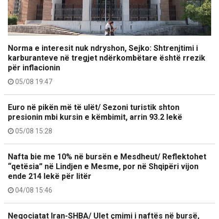
Norma e interesit nuk ndryshon, Sejko: Shtrenjtimi i
karburanteve në tregjet ndërkombëtare është rrezik
për inflacionin
05/08 19:47
Euro në pikën më të ulët/ Sezoni turistik shton
presionin mbi kursin e këmbimit, arrin 93.2 lekë
05/08 15:28
Nafta bie me 10% në bursën e Mesdheut/ Reflektohet
“qetësia” në Lindjen e Mesme, por në Shqipëri vijon
ende 214 lekë për litër
04/08 15:46
Negociatat Iran-SHBA/ Ulet çmimi i naftës në bursë,