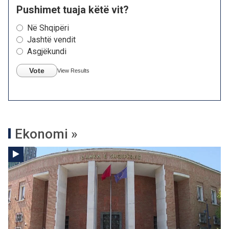
Pushimet tuaja këtë vit?
Në Shqipëri
Jashtë vendit
Asgjëkundi
Vote
View Results
Ekonomi »