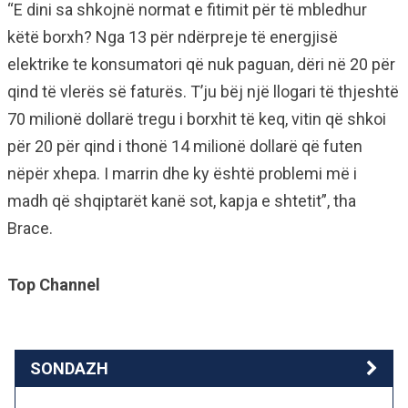
“E dini sa shkojnë normat e fitimit për të mbledhur
këtë borxh? Nga 13 për ndërpreje të energjisë
elektrike te konsumatori që nuk paguan, dëri në 20 për
qind të vlerës së faturës. T’ju bëj një llogari të thjeshtë
70 milionë dollarë tregu i borxhit të keq, vitin që shkoi
për 20 për qind i thonë 14 milionë dollarë që futen
nëpër xhepa. I marrin dhe ky është problemi më i
madh që shqiptarët kanë sot, kapja e shtetit”, tha
Brace.
Top Channel
SONDAZH