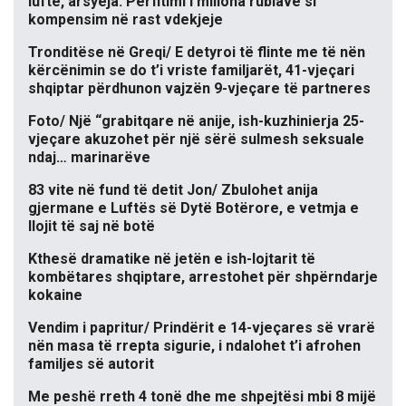
luftë, arsyeja: Përfitimi i miliona rublave si
kompensim në rast vdekjeje
Tronditëse në Greqi/ E detyroi të flinte me të nën
kërcënimin se do t’i vriste familjarët, 41-vjeçari
shqiptar përdhunon vajzën 9-vjeçare të partneres
Foto/ Një “grabitqare në anije, ish-kuzhinierja 25-
vjeçare akuzohet për një sërë sulmesh seksuale
ndaj… marinarëve
83 vite në fund të detit Jon/ Zbulohet anija
gjermane e Luftës së Dytë Botërore, e vetmja e
llojit të saj në botë
Kthesë dramatike në jetën e ish-lojtarit të
kombëtares shqiptare, arrestohet për shpërndarje
kokaine
Vendim i papritur/ Prindërit e 14-vjeçares së vrarë
nën masa të rrepta sigurie, i ndalohet t’i afrohen
familjes së autorit
Me peshë rreth 4 tonë dhe me shpejtësi mbi 8 mijë