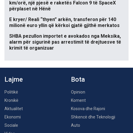
km/orë, një pjesë e raketës Falcon 9 të SpaceX
përplaset në Hënë
E kryer/ Reali “thyen” arkën, transferon për 140
milionë euro yllin që kërkoi gjatë gjithë merkatos
SHBA pezullon importet e avokados nga Meksika,
alarm për sigurinë pas arrestimit të drejtuesve të
krimit të organizuar
Lajme
Bota
Politikë
Opinion
Kronikë
Koment
Aktualitet
Kosova dhe Rajoni
Ekonomi
Shkencë dhe Teknologji
Sociale
Auto