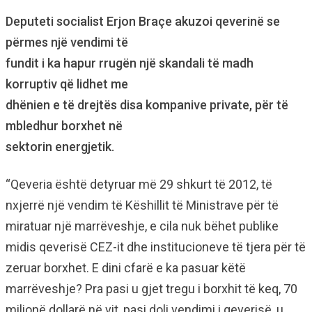
Deputeti socialist Erjon Braçe akuzoi qeverinë se
përmes një vendimi të
fundit i ka hapur rrugën një skandali të madh
korruptiv që lidhet me
dhënien e të drejtës disa kompanive private, për të
mbledhur borxhet në
sektorin energjetik.
“Qeveria është detyruar më 29 shkurt të 2012, të
nxjerrë një vendim të Këshillit të Ministrave për të
miratuar një marrëveshje, e cila nuk bëhet publike
midis qeverisë CEZ-it dhe institucioneve të tjera për të
zeruar borxhet. E dini cfarë e ka pasuar këtë
marrëveshje? Pra pasi u gjet tregu i borxhit të keq, 70
milionë dollarë në vit, pasi doli vendimi i qeverisë, u