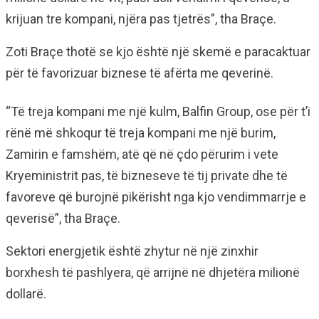
krijuan tre kompani, njëra pas tjetrës”, tha Braçe.
Zoti Braçe thotë se kjo është një skemë e paracaktuar
për të favorizuar biznese të afërta me qeverinë.
“Të treja kompani me një kulm, Balfin Group, ose për t’i
rënë më shkoqur të treja kompani me një burim,
Zamirin e famshëm, atë që në çdo përurim i vete
Kryeministrit pas, të bizneseve të tij private dhe të
favoreve që burojnë pikërisht nga kjo vendimmarrje e
qeverisë”, tha Braçe.
Sektori energjetik është zhytur në një zinxhir
borxhesh të pashlyera, që arrijnë në dhjetëra milionë
dollarë.