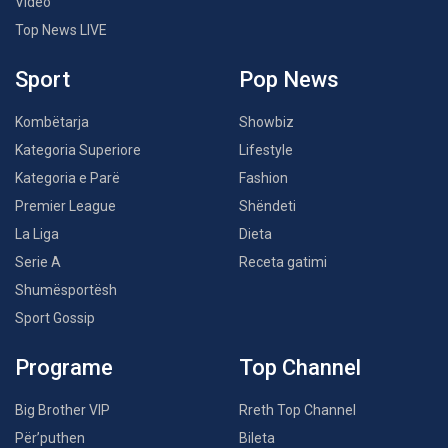
Video
Top News LIVE
Sport
Pop News
Kombëtarja
Showbiz
Kategoria Superiore
Lifestyle
Kategoria e Parë
Fashion
Premier League
Shëndeti
La Liga
Dieta
Serie A
Receta gatimi
Shumësportësh
Sport Gossip
Programe
Top Channel
Big Brother VIP
Rreth Top Channel
Për’puthen
Bileta