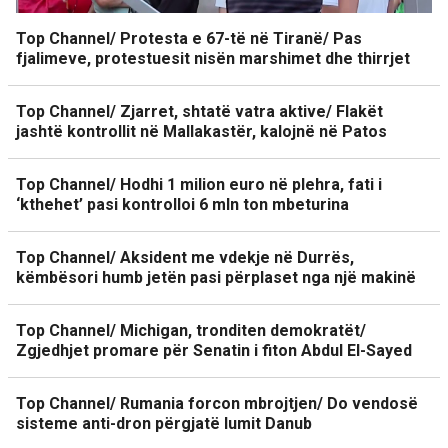
Top Channel/ Protesta e 67-të në Tiranë/ Pas
fjalimeve, protestuesit nisën marshimet dhe thirrjet
Top Channel/ Zjarret, shtatë vatra aktive/ Flakët
jashtë kontrollit në Mallakastër, kalojnë në Patos
Top Channel/ Hodhi 1 milion euro në plehra, fati i
‘kthehet’ pasi kontrolloi 6 mln ton mbeturina
Top Channel/ Aksident me vdekje në Durrës,
këmbësori humb jetën pasi përplaset nga një makinë
Top Channel/ Michigan, tronditen demokratët/
Zgjedhjet promare për Senatin i fiton Abdul El-Sayed
Top Channel/ Rumania forcon mbrojtjen/ Do vendosë
sisteme anti-dron përgjatë lumit Danub