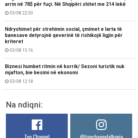
arrin në 78$ për fuçi. Në Shqipëri shitet me 214 lekë
03/08 22:50
Ndryshimet për strehimin social, çmimet e larta të
banesave detyrojnë qeverinë të rishikojë ligjin për
kriteret
03/08 15:16
Biznesi humbet ritmin në korrik/ Sezoni turistik nuk
mjafton, bie besimi në ekonomi
03/08 12:18
Na ndiqni:
Top Channel
@topchannelalbania