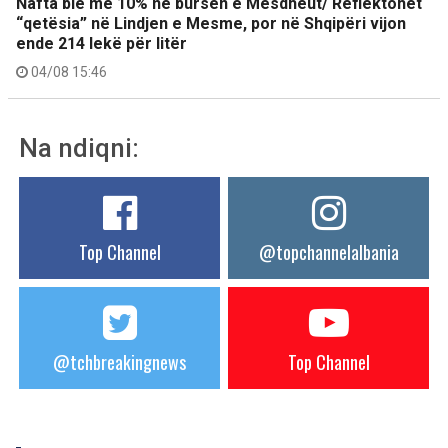
Nafta bie me 10% në bursën e Mesdheut/ Reflektohet
“qetësia” në Lindjen e Mesme, por në Shqipëri vijon
ende 214 lekë për litër
04/08 15:46
Na ndiqni:
Top Channel
@topchannelalbania
@tchbreakingnews
Top Channel