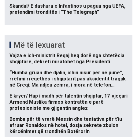
Skandal/ E dashura e Infantinos u pagua nga UEFA,
pretendimi tronditës i “The Telegraph”
Më të lexuarat
Vajza e ish-ministrit Beqaj heq dorë nga shtetësia
shqiptare, dekreti miratohet nga Presidenti
“Humba gruan dhe djalin, ishin nisur për në punë”,
rrëfimi rrëqethës i shqiptarit pas aksidentit tragjik
në Greqi: Ma ndjeu zemra, i mora në telefon…
E kryer/ Hap i madh për talentin shqiptar, 17-vjeçari
Armend Muslika firmos kontratën e parë
profesioniste me gjigantin anglez
Bomba për të vrarë Messin dhe tentativa për t’iu
afruar Ronaldos në hotel, dosja sekrete zbulon
kërcënimet që tronditën Botërorin