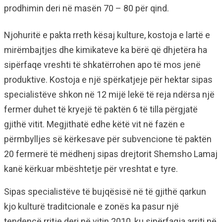
prodhimin deri në masën 70 – 80 për qind.
Njohuritë e pakta rreth kësaj kulture, kostoja e lartë e
mirëmbajtjes dhe kimikateve ka bërë që dhjetëra ha
sipërfaqe vreshti të shkatërrohen apo të mos jenë
produktive. Kostoja e një spërkatjeje për hektar sipas
specialistëve shkon në 12 mijë lekë të reja ndërsa një
fermer duhet të kryejë të paktën 6 të tilla përgjatë
gjithë vitit. Megjithatë edhe këtë vit në fazën e
përmbylljes së kërkesave për subvencione të paktën
20 fermerë të mëdhenj sipas drejtorit Shemsho Lamaj
kanë kërkuar mbështetje për vreshtat e tyre.
Sipas specialistëve të bujqësisë në të gjithë qarkun
kjo kulturë traditcionale e zonës ka pasur një
tendencë rritje deri në vitin 2010, ku sipërfaqja arriti në