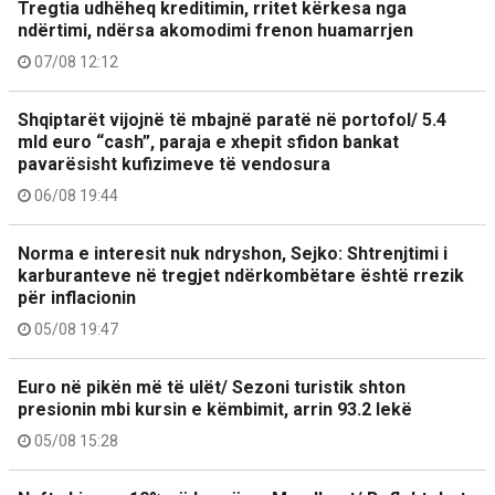
Tregtia udhëheq kreditimin, rritet kërkesa nga
ndërtimi, ndërsa akomodimi frenon huamarrjen
07/08 12:12
Shqiptarët vijojnë të mbajnë paratë në portofol/ 5.4
mld euro “cash”, paraja e xhepit sfidon bankat
pavarësisht kufizimeve të vendosura
06/08 19:44
Norma e interesit nuk ndryshon, Sejko: Shtrenjtimi i
karburanteve në tregjet ndërkombëtare është rrezik
për inflacionin
05/08 19:47
Euro në pikën më të ulët/ Sezoni turistik shton
presionin mbi kursin e këmbimit, arrin 93.2 lekë
05/08 15:28