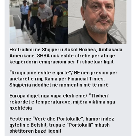
Ekstradimi në Shqipëri i Sokol Hoxhës, Ambasada
Amerikane: SHBA nuk është strehë për ata që
keqpërdorin emigracioni për t’i shpëtuar ligjit
“Rruga jonë është e qartë”/ BE nën presion për
anëtarët e rinj, Rama për Financial Times:
Shqipëria ndodhet në momentin më të mirë
Europa digjet nga vapa ekstreme/ “Thyhen”
rekordet e temperaturave, mijëra viktima nga
nxehtësia
Festë me “Verë dhe Portokalle”, humori ndez
qytetin e Belshit, trupa e “Portokalli” mbush
shëtitoren buzë liqenit