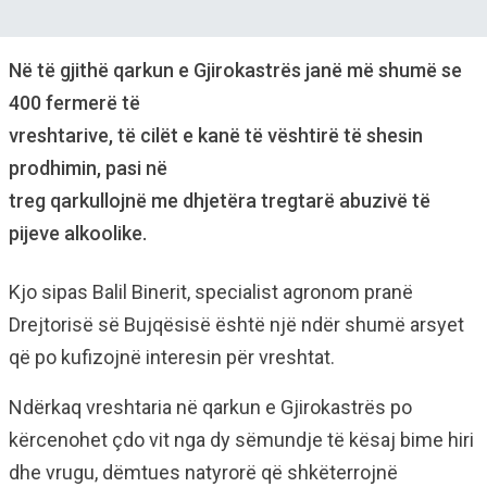
Në të gjithë qarkun e Gjirokastrës janë më shumë se
400 fermerë të
vreshtarive, të cilët e kanë të vështirë të shesin
prodhimin, pasi në
treg qarkullojnë me dhjetëra tregtarë abuzivë të
pijeve alkoolike.
Kjo sipas Balil Binerit, specialist agronom pranë
Drejtorisë së Bujqësisë është një ndër shumë arsyet
që po kufizojnë interesin për vreshtat.
Ndërkaq vreshtaria në qarkun e Gjirokastrës po
kërcenohet çdo vit nga dy sëmundje të kësaj bime hiri
dhe vrugu, dëmtues natyrorë që shkëterrojnë