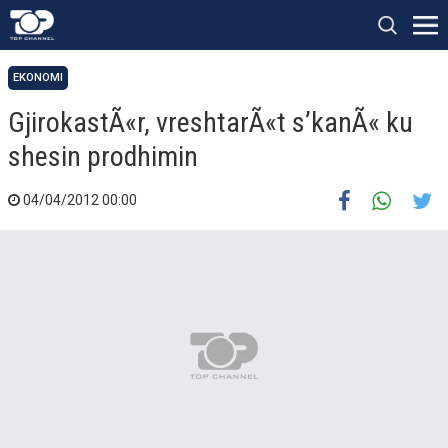
EKONOMI
GjirokastÃ«r, vreshtarÃ«t s’kanÃ« ku
shesin prodhimin
04/04/2012 00:00