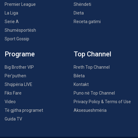
Premier League
Shëndeti
La Liga
Dieta
Serie A
Receta gatimi
Shumësportësh
Sport Gossip
Programe
Top Channel
Big Brother VIP
Rreth Top Channel
Për’puthen
Bileta
Shqipëria LIVE
Kontakt
Fiks Fare
Puno në Top Channel
Video
Privacy Policy & Terms of Use
Të gjitha programet
Aksesueshmëria
Guida TV