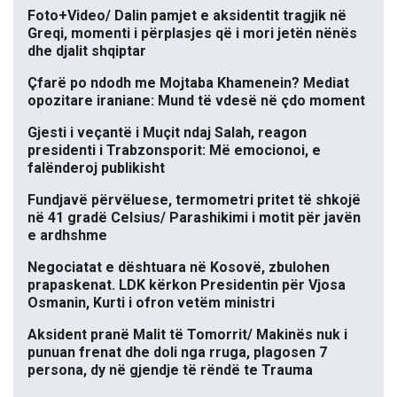
Foto+Video/ Dalin pamjet e aksidentit tragjik në
Greqi, momenti i përplasjes që i mori jetën nënës
dhe djalit shqiptar
Çfarë po ndodh me Mojtaba Khamenein? Mediat
opozitare iraniane: Mund të vdesë në çdo moment
Gjesti i veçantë i Muçit ndaj Salah, reagon
presidenti i Trabzonsporit: Më emocionoi, e
falënderoj publikisht
Fundjavë përvëluese, termometri pritet të shkojë
në 41 gradë Celsius/ Parashikimi i motit për javën
e ardhshme
Negociatat e dështuara në Kosovë, zbulohen
prapaskenat. LDK kërkon Presidentin për Vjosa
Osmanin, Kurti i ofron vetëm ministri
Aksident pranë Malit të Tomorrit/ Makinës nuk i
punuan frenat dhe doli nga rruga, plagosen 7
persona, dy në gjendje të rëndë te Trauma