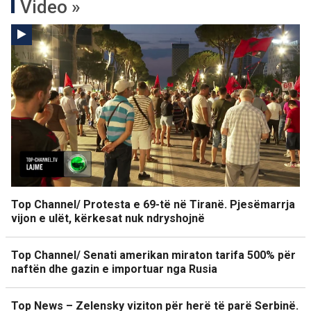
Video »
Top Channel/ Protesta e 69-të në Tiranë. Pjesëmarrja
vijon e ulët, kërkesat nuk ndryshojnë
Top Channel/ Senati amerikan miraton tarifa 500% për
naftën dhe gazin e importuar nga Rusia
Top News – Zelensky viziton për herë të parë Serbinë.