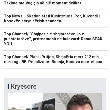
Takime me Vuçiçin në një moment delikat
Top News – Skadon afati Kushtetues. Por, Kuvendi i
Kosovën shtyn sërish seancën
Top Channel/ “Shqipëria e shqiptarëve, jo e
pushtetarëve”, protestuesit në bulevard: Rama SPAK-
YOU
Top Channel/ Plani i Rritjes, Shqipëria merr 212 mln
euro nga BE. Penalizohet Bosnja, Kosova mbetet pas
Kryesore