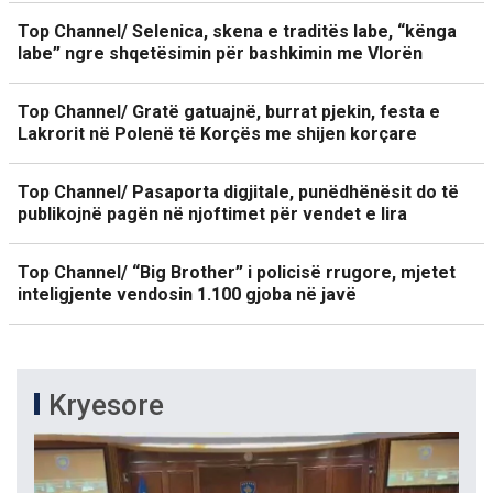
Top Channel/ Selenica, skena e traditës labe, “kënga
labe” ngre shqetësimin për bashkimin me Vlorën
Top Channel/ Gratë gatuajnë, burrat pjekin, festa e
Lakrorit në Polenë të Korçës me shijen korçare
Top Channel/ Pasaporta digjitale, punëdhënësit do të
publikojnë pagën në njoftimet për vendet e lira
Top Channel/ “Big Brother” i policisë rrugore, mjetet
inteligjente vendosin 1.100 gjoba në javë
Kryesore