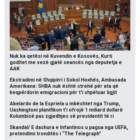
Nuk ka qetësi në Kuvendin e Kosovës, Kurti
goditet me vezë gjatë seancës nga deputetja e
AAK
Ekstradimi në Shqipëri i Sokol Hoxhës, Ambasada
Amerikane: SHBA nuk është strehë për ata që
keqpërdorin emigracioni për t’i shpëtuar ligjit
Abelardo de la Espriela u mbështet nga Trump,
Uashingtoni planifikon t’i ofrojë 1 miliard dollarë
Kolumbisë pas zgjedhjes së presidentit të ri
Skandal/ E dashura e Infantinos u pagua nga UEFA,
pretendimi tronditës i “The Telegraph”