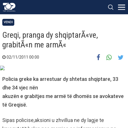
VENDI
Greqi, pranga dy shqiptarÃ«ve,
grabitÃ«n me armÃ«
02/11/2011 00:00
Policia greke ka arrestuar dy shtetas shqiptare, 33
dhe 34 vjec nën
akuzën e grabitjes me armë të dhomës se avokateve
të Greqisë.
Sipas policise,aksioni u zhvillua ne dy lagje te