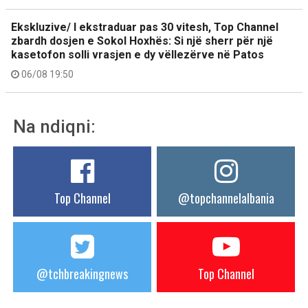
Ekskluzive/ I ekstraduar pas 30 vitesh, Top Channel
zbardh dosjen e Sokol Hoxhës: Si një sherr për një
kasetofon solli vrasjen e dy vëllezërve në Patos
06/08 19:50
Na ndiqni:
Top Channel
@topchannelalbania
@tchbreakingnews
Top Channel