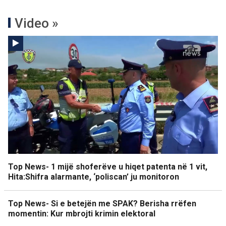
Video »
Top News- 1 mijë shoferëve u hiqet patenta në 1 vit,
Hita:Shifra alarmante, ‘poliscan’ ju monitoron
Top News- Si e betejën me SPAK? Berisha rrëfen
momentin: Kur mbrojti krimin elektoral