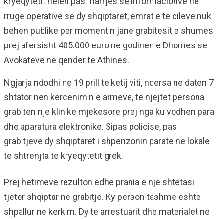
kryeqytetit helen pas marrjes se informacionve ne
rruge operative se dy shqiptaret, emrat e te cileve nuk
behen publike per momentin jane grabitesit e shumes
prej afersisht 405.000 euro ne godinen e Dhomes se
Avokateve ne qender te Athines.
Ngjarja ndodhi ne 19 prill te ketij viti, ndersa ne daten 7
shtator nen kercenimin e armeve, te njejtet persona
grabiten nje klinike mjekesore prej nga ku vodhen para
dhe aparatura elektronike. Sipas policise, pas
grabitjeve dy shqiptaret i shpenzonin parate ne lokale
te shtrenjta te kryeqytetit grek.
Prej hetimeve rezulton edhe prania e nje shtetasi
tjeter shqiptar ne grabitje. Ky person tashme eshte
shpallur ne kerkim. Dy te arrestuarit dhe materialet ne