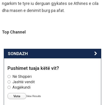
ngarkim te tyre iu derguan gjykates se Athines e cila
dha masen e denimit burg pa afat.
Top Channel
SONDAZH
Pushimet tuaja këtë vit?
Në Shqipëri
Jashtë vendit
Asgjëkundi
Vote
View Results