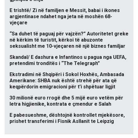
E trishtë/ Zi në familjen e Messit, babai i ikones
argjentinase ndahet nga jeta në moshën 68-
vjeçare
“Sa duhet të paguaj për vajzën?” Autoritetet greke
në kërkim të turistit, kërkoi të abuzonte
seksualisht me 10-vjeçaren në një biznes familjar
Skandal/ E dashura e Infantinos u pagua nga UEFA,
pretendimi tronditës i “The Telegraph”
Ekstradimi në Shqipëri i Sokol Hoxhës, Ambasada
Amerikane: SHBA nuk është strehë për ata që
keqpërdorin emigracioni për t’i shpëtuar ligjit
30 milionë euro rrogë dhe 5 mijë euro vetëm për
letra higjienike, kontrata e çmendur e Salah
E pabesueshme, dështojnë kontrollet mjekësore,
prishet transferimi i Fisnik Asllanit te Leipzig