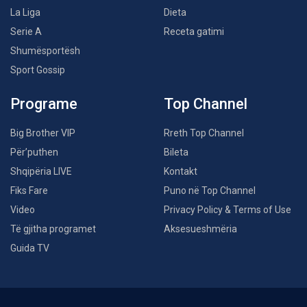
La Liga
Dieta
Serie A
Receta gatimi
Shumësportësh
Sport Gossip
Programe
Top Channel
Big Brother VIP
Rreth Top Channel
Për’puthen
Bileta
Shqipëria LIVE
Kontakt
Fiks Fare
Puno në Top Channel
Video
Privacy Policy & Terms of Use
Të gjitha programet
Aksesueshmëria
Guida TV