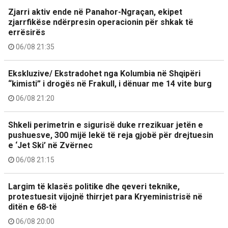
Zjarri aktiv ende në Panahor-Ngraçan, ekipet
zjarrfikëse ndërpresin operacionin për shkak të
errësirës
06/08 21:35
Ekskluzive/ Ekstradohet nga Kolumbia në Shqipëri
“kimisti” i drogës në Frakull, i dënuar me 14 vite burg
06/08 21:20
Shkeli perimetrin e sigurisë duke rrezikuar jetën e
pushuesve, 300 mijë lekë të reja gjobë për drejtuesin
e ‘Jet Ski’ në Zvërnec
06/08 21:15
Largim të klasës politike dhe qeveri teknike,
protestuesit vijojnë thirrjet para Kryeministrisë në
ditën e 68-të
06/08 20:00