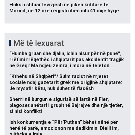
Fluksi i shtuar lëvizjesh në pikën kufitare të
Morinit, në 12 orë regjistrohen mbi 41 mijë hyrje
Më të lexuarat
“Humba gruan dhe djalin, ishin nisur për në punë”,
rrëfimi rrëqethës i shqiptarit pas aksidentit tragjik
në Greqi: Ma ndjeu zemra, i mora në telefon…
“Kthehu në Shqipëri”/ Sulm racist në rrjetet
sociale ndaj gazetarit grek me origjinë shqiptare:
Je mysafir këtu, nuk duhet të flasësh
Sherri në burgun e sigurisë së lartë në Fier,
plagoset anëtari i grupit të Bajrajve dhe një tjetër,
si nisi konflikti
Ish konkurrentja e “Për’Puthen” bëhet nënë për
herë të parë, emocionon me dedikimin: Dielli im,
gjithçka e imja