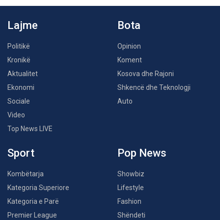
Lajme
Bota
Politikë
Opinion
Kronikë
Koment
Aktualitet
Kosova dhe Rajoni
Ekonomi
Shkencë dhe Teknologji
Sociale
Auto
Video
Top News LIVE
Sport
Pop News
Kombëtarja
Showbiz
Kategoria Superiore
Lifestyle
Kategoria e Parë
Fashion
Premier League
Shëndeti