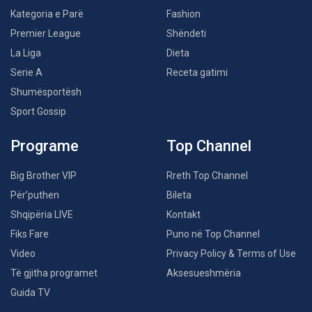
Kategoria e Parë
Fashion
Premier League
Shëndeti
La Liga
Dieta
Serie A
Receta gatimi
Shumësportësh
Sport Gossip
Programe
Top Channel
Big Brother VIP
Rreth Top Channel
Për’puthen
Bileta
Shqipëria LIVE
Kontakt
Fiks Fare
Puno në Top Channel
Video
Privacy Policy & Terms of Use
Të gjitha programet
Aksesueshmëria
Guida TV