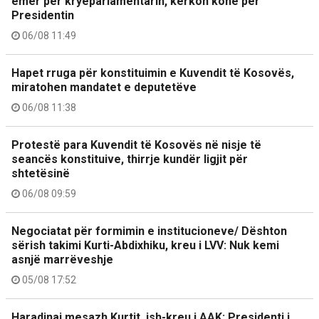
emër për kryeparlamentarin, kërkon kohë për
Presidentin
06/08 11:49
Hapet rruga për konstituimin e Kuvendit të Kosovës,
miratohen mandatet e deputetëve
06/08 11:38
Protestë para Kuvendit të Kosovës në nisje të
seancës konstituive, thirrje kundër ligjit për
shtetësinë
06/08 09:59
Negociatat për formimin e institucioneve/ Dështon
sërish takimi Kurti-Abdixhiku, kreu i LVV: Nuk kemi
asnjë marrëveshje
05/08 17:52
Haradinaj mesazh Kurtit, ish-kreu i AAK: Presidenti i