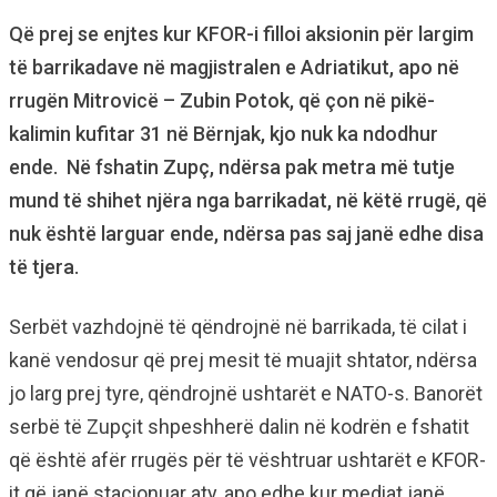
Që prej se enjtes kur KFOR-i filloi aksionin për largim
të barrikadave në magjistralen e Adriatikut, apo në
rrugën Mitrovicë – Zubin Potok, që çon në pikë-
kalimin kufitar 31 në Bërnjak, kjo nuk ka ndodhur
ende. Në fshatin Zupç, ndërsa pak metra më tutje
mund të shihet njëra nga barrikadat, në këtë rrugë, që
nuk është larguar ende, ndërsa pas saj janë edhe disa
të tjera.
Serbët vazhdojnë të qëndrojnë në barrikada, të cilat i
kanë vendosur që prej mesit të muajit shtator, ndërsa
jo larg prej tyre, qëndrojnë ushtarët e NATO-s. Banorët
serbë të Zupçit shpeshherë dalin në kodrën e fshatit
që është afër rrugës për të vështruar ushtarët e KFOR-
it që janë stacionuar aty, apo edhe kur mediat janë