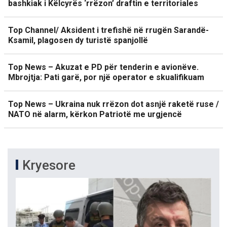
bashkiak i Këlcyrës ‘rrëzon’ draftin e territoriales
Top Channel/ Aksident i trefishë në rrugën Sarandë-
Ksamil, plagosen dy turistë spanjollë
Top News – Akuzat e PD për tenderin e avionëve.
Mbrojtja: Pati garë, por një operator e skualifikuam
Top News – Ukraina nuk rrëzon dot asnjë raketë ruse /
NATO në alarm, kërkon Patriotë me urgjencë
Kryesore