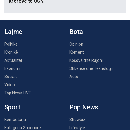
krerëve të UÇK
Lajme
Bota
Politikë
Opinion
Kronikë
Koment
Aktualitet
Kosova dhe Rajoni
Ekonomi
Shkencë dhe Teknologji
Sociale
Auto
Video
Top News LIVE
Sport
Pop News
Kombëtarja
Showbiz
Kategoria Superiore
Lifestyle