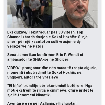
Ekskluzive/ I ekstraduar pas 30 vitesh, Top
Channel zbardh dosjen e Sokol Hoxhës: Si një
sherr për një kasetofon solli vrasjen e dy
vëllezërve në Patos
Senati amerikan konfirmon Eric P. Wendt si
ambasador të SHBA-së në Shqipëri
VIDEO/ I prangosur dhe nën masa të rrepta sigurie,
momenti i ekstradimit të Sokol Hoxhës në
Shqipëri, autor i tre vrasjeve
“El Niño” tronditje për ekonominë botërore! Nga
moti ekstrem te rritja e çmimeve, çfarë pritet të
sjellë fenomeni klimatik
Aventurë e re për Asllanin, ylli shqiptar