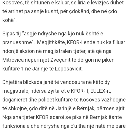
Kosovës, të shtunën e kaluar, se liria e lëvizjes duhet
të arrihet pa asnjë kusht, për çdokënd, dhe në çdo
kohë”.
Sipas tij “asgjë ndryshe nga kjo nuk është e
pranueshme”. Megjithkëtë, KFOR-i ende nuk ka filluar
ndonjë aksion në magjistralen tjetër, atë që nga
Mitrovica nëpërmjet Zveçanit të dërgon në pikën
kufitare 1 në Jarinjë të Leposavicit.
Dhjetëra bllokada janë të vendosura në këto dy
magjistrale, ndërsa zyrtarët e KFOR-it, EULEX-it,
doganierët dhe policët kufitarë të Kosovës vazhdojnë
të shkojnë, çdo ditë në Jarinjë e Bërnjak, përmes ajrit.
Nga ana tjeter KFOR sqaroi se pika në Bërnjak është
funksionale dhe ndryshe nga c’u tha një natë me parë