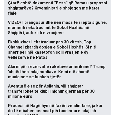
Çfarë është dokumenti “Besa” që Rama u propozoi
shqiptarëve? Kryeministri e shpjegon me katër
fjalë
VIDEO/ I prangosur dhe nën masa të rrepta sigurie,
momenti i ekstradimit të Sokol Hoxhës në
Shqipëri, autor i tre vrasjeve
Ekskluzive/ I ekstraduar pas 30 vitesh, Top
Channel zbardh dosjen e Sokol Hoxhës: Si një
sherr për një kasetofon solli vrasjen e dy
vëllezërve në Patos
Alarm për rezervat e raketave amerikane? Trump
‘shpërthen’ ndaj mediave: Kemi më shumë
municione se kushdo tjetër
Aventurë e re për Asllanin, ylli shqiptar
transferohet te klubi i njohur gjerman për 30
milionë euro
Procesi në Hagë hyn në fazën vendimtare, ja kur
do të mbahen seancat përfundimtare ndaj ish-