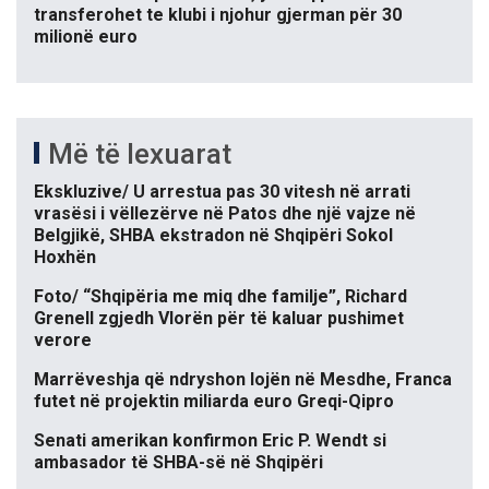
transferohet te klubi i njohur gjerman për 30
milionë euro
Më të lexuarat
Ekskluzive/ U arrestua pas 30 vitesh në arrati
vrasësi i vëllezërve në Patos dhe një vajze në
Belgjikë, SHBA ekstradon në Shqipëri Sokol
Hoxhën
Foto/ “Shqipëria me miq dhe familje”, Richard
Grenell zgjedh Vlorën për të kaluar pushimet
verore
Marrëveshja që ndryshon lojën në Mesdhe, Franca
futet në projektin miliarda euro Greqi-Qipro
Senati amerikan konfirmon Eric P. Wendt si
ambasador të SHBA-së në Shqipëri