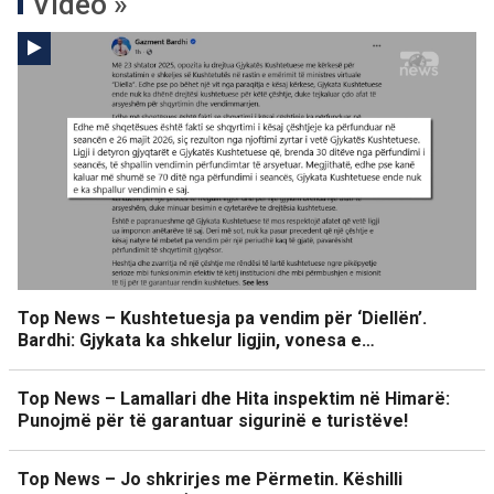
Video »
Top News – Kushtetuesja pa vendim për ‘Diellën’.
Bardhi: Gjykata ka shkelur ligjin, vonesa e…
Top News – Lamallari dhe Hita inspektim në Himarë:
Punojmë për të garantuar sigurinë e turistëve!
Top News – Jo shkrirjes me Përmetin. Këshilli