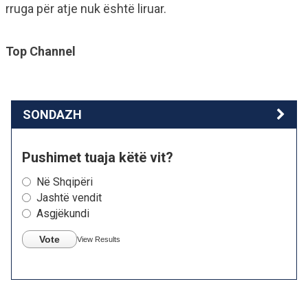
rruga për atje nuk është liruar.
Top Channel
SONDAZH
Pushimet tuaja këtë vit?
Në Shqipëri
Jashtë vendit
Asgjëkundi
Vote
View Results