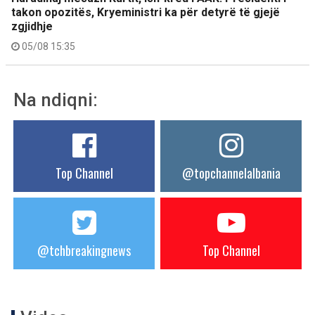
takon opozitës, Kryeministri ka për detyrë të gjejë
zgjidhje
05/08 15:35
Na ndiqni:
Top Channel
@topchannelalbania
@tchbreakingnews
Top Channel