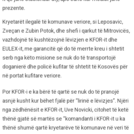
prezente.
Kryetarët ilegalë të komunave veriore, si Leposavic,
Zveçan e Zubin Potok, dhe shefi i qarkut të Mitrovicës,
vazhdojnë të kushtëzojnë lëvizjen e KFOR-it dhe
EULEX-it, me garancitë që do të merrte kreu i shtetit
serb nga këto misione se nuk do të transportojë
doganierë dhe policë kufitar të shtetit të Kosovës për
në portat kufitare veriore.
Por KFOR-i e ka bërë të qartë se nuk do të pranojë
asnjë kusht kur bëhet fjalë për “lirinë e lëvizjes”. Njëri
nga zëdhënësit e KFOR-it, Uve Novicki, citohet të ketë
thënë gjatë së martës se “komandanti i KFOR-it u ka
thënë shumë qartë kryetarëve të komunave në veri të