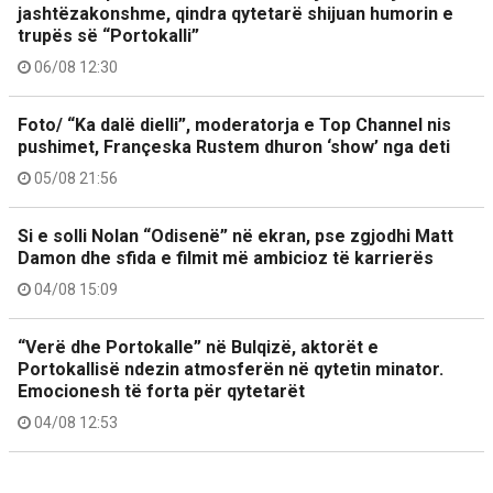
jashtëzakonshme, qindra qytetarë shijuan humorin e
trupës së “Portokalli”
06/08 12:30
Foto/ “Ka dalë dielli”, moderatorja e Top Channel nis
pushimet, Françeska Rustem dhuron ‘show’ nga deti
05/08 21:56
Si e solli Nolan “Odisenë” në ekran, pse zgjodhi Matt
Damon dhe sfida e filmit më ambicioz të karrierës
04/08 15:09
“Verë dhe Portokalle” në Bulqizë, aktorët e
Portokallisë ndezin atmosferën në qytetin minator.
Emocionesh të forta për qytetarët
04/08 12:53