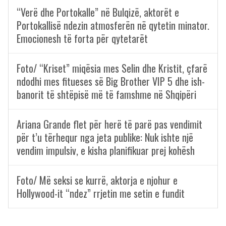
“Verë dhe Portokalle” në Bulqizë, aktorët e
Portokallisë ndezin atmosferën në qytetin minator.
Emocionesh të forta për qytetarët
Foto/ “Kriset” miqësia mes Selin dhe Kristit, çfarë
ndodhi mes fitueses së Big Brother VIP 5 dhe ish-
banorit të shtëpisë më të famshme në Shqipëri
Ariana Grande flet për herë të parë pas vendimit
për t’u tërhequr nga jeta publike: Nuk ishte një
vendim impulsiv, e kisha planifikuar prej kohësh
Foto/ Më seksi se kurrë, aktorja e njohur e
Hollywood-it “ndez” rrjetin me setin e fundit