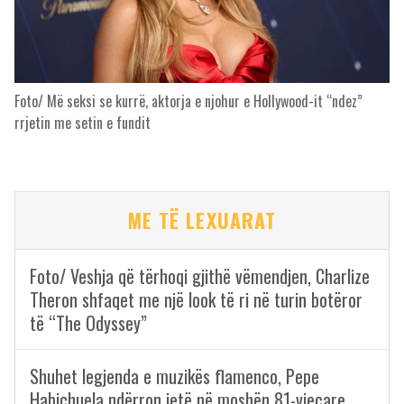
Foto/ Më seksi se kurrë, aktorja e njohur e Hollywood-it “ndez”
rrjetin me setin e fundit
ME TË LEXUARAT
Foto/ Veshja që tërhoqi gjithë vëmendjen, Charlize
Theron shfaqet me një look të ri në turin botëror
të “The Odyssey”
Shuhet legjenda e muzikës flamenco, Pepe
Habichuela ndërron jetë në moshën 81-vjeçare