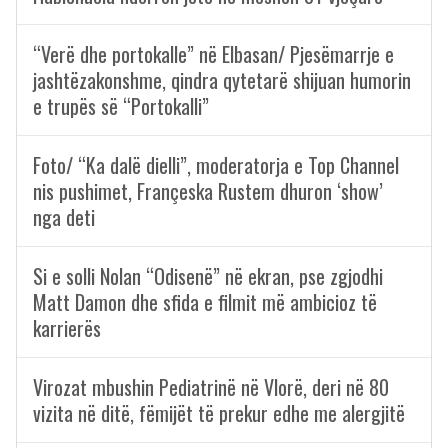
“Verë dhe portokalle” në Elbasan/ Pjesëmarrje e
jashtëzakonshme, qindra qytetarë shijuan humorin
e trupës së “Portokalli”
Foto/ “Ka dalë dielli”, moderatorja e Top Channel
nis pushimet, Françeska Rustem dhuron ‘show’
nga deti
Si e solli Nolan “Odisenë” në ekran, pse zgjodhi
Matt Damon dhe sfida e filmit më ambicioz të
karrierës
Virozat mbushin Pediatrinë në Vlorë, deri në 80
vizita në ditë, fëmijët të prekur edhe me alergjitë