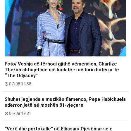
Foto/ Veshja që tërhoqi gjithë vëmendjen, Charlize
Theron shfaqet me një look të ri në turin botëror të
“The Odyssey”
07/08 13:58
Shuhet legjenda e muzikës flamenco, Pepe Habichuela
ndërron jetë në moshën 81-vjeçare
06/08 19:31
“Verë dhe portokalle” në Elbasan/ Pjesëmarrje e