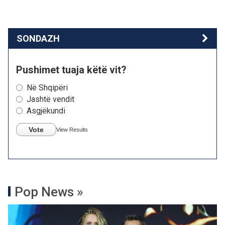
SONDAZH
Pushimet tuaja këtë vit?
Në Shqipëri
Jashtë vendit
Asgjëkundi
Vote
View Results
Pop News »