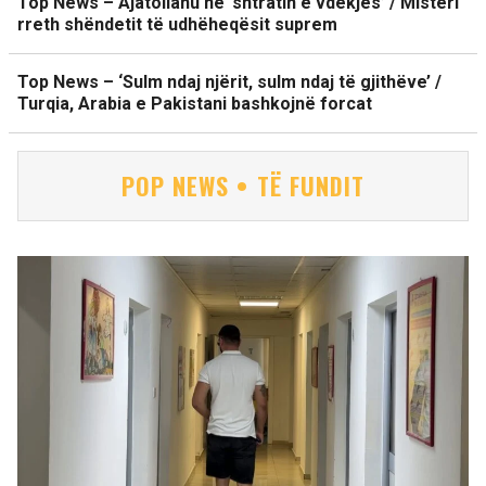
Top News – Ajatollahu në ‘shtratin e vdekjes’ / Misteri
rreth shëndetit të udhëheqësit suprem
Top News – ‘Sulm ndaj njërit, sulm ndaj të gjithëve’ /
Turqia, Arabia e Pakistani bashkojnë forcat
POP NEWS • TË FUNDIT