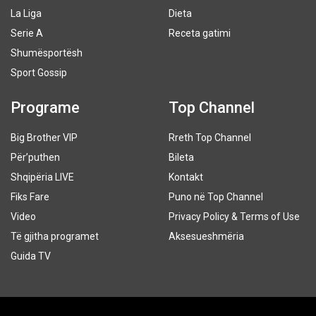
La Liga
Dieta
Serie A
Receta gatimi
Shumësportësh
Sport Gossip
Programe
Top Channel
Big Brother VIP
Rreth Top Channel
Për’puthen
Bileta
Shqipëria LIVE
Kontakt
Fiks Fare
Puno në Top Channel
Video
Privacy Policy & Terms of Use
Të gjitha programet
Aksesueshmëria
Guida TV