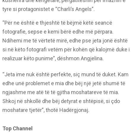
kushërira dhe këngëtare, përgatiteshin për imazhin e
tyre si protagonistet e “Charli’s Angels”.
“Për ne është e thjeshtë të bëjmë këtë seancë
fotografie, sepse e kemi bërë edhe më përpara.
Ndihemi me të vërtetë mirë, edhe pse jeta jonë është
si në këto fotografi vetëm për kohën që kalojmë duke i
realizuar këto punime”, dëshmon Angjelina.
“Jeta ime nuk është perfekte, siç mund të duket. Kam
edhe unë problemet e mia dhe bëj një jetë shumë të
ngjashme me atë të të gjitha moshatareve të mia.
Shkoj në shkollë dhe bëj detyrat e shtëpisë, si çdo
moshatare tjetër”, thotë Hadërgjonaj.
Top Channel