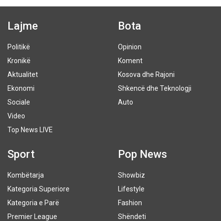
Lajme
Bota
Politikë
Opinion
Kronikë
Koment
Aktualitet
Kosova dhe Rajoni
Ekonomi
Shkencë dhe Teknologji
Sociale
Auto
Video
Top News LIVE
Sport
Pop News
Kombëtarja
Showbiz
Kategoria Superiore
Lifestyle
Kategoria e Parë
Fashion
Premier League
Shëndeti