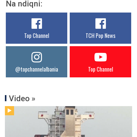
Na ndiqni:
Top Channel
TCH Pop News
@topchannelalbania
Top Channel
Video »