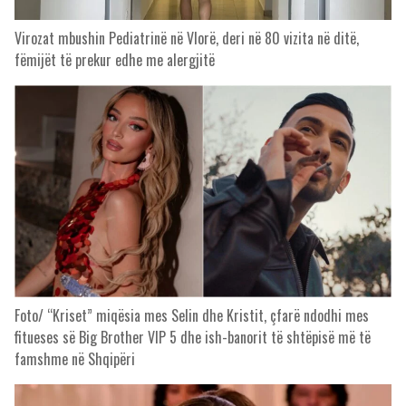
Virozat mbushin Pediatrinë në Vlorë, deri në 80 vizita në ditë,
fëmijët të prekur edhe me alergjitë
Foto/ “Kriset” miqësia mes Selin dhe Kristit, çfarë ndodhi mes
fitueses së Big Brother VIP 5 dhe ish-banorit të shtëpisë më të
famshme në Shqipëri