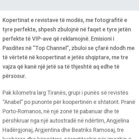
Kopertinat e revistave të modës, me fotografitë e
tyre perfekte, shpesh zbulojnë në faqet e tyre jetën
perfekte të VIP-ave që reklamojnë. Emisioni i
Pasdites në “Top Channel”, zbuloi se çfarë ndodh me
të vërtetë në koopertinat e jetës shqiptare, me tre
vajza që kanë një jetë sa të thjeshtë aq edhe të
përsosur.
Pak kilometra larg Tiranës, grupi i punës së revistës
“Anabel” po punonte për koopertinën e shtatorit. Pranë
Porto-Romanos, në një zonë të pabanuar dhe të
përshkruar nga një autostradë në ndërtim, Angjelina
Hadërgjonaj, Argjentina dhe Beatriks Ramosaj, tre