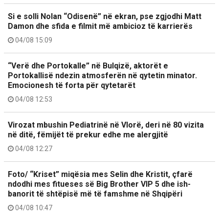
Si e solli Nolan “Odisenë” në ekran, pse zgjodhi Matt
Damon dhe sfida e filmit më ambicioz të karrierës
04/08 15:09
“Verë dhe Portokalle” në Bulqizë, aktorët e
Portokallisë ndezin atmosferën në qytetin minator.
Emocionesh të forta për qytetarët
04/08 12:53
Virozat mbushin Pediatrinë në Vlorë, deri në 80 vizita
në ditë, fëmijët të prekur edhe me alergjitë
04/08 12:27
Foto/ “Kriset” miqësia mes Selin dhe Kristit, çfarë
ndodhi mes fitueses së Big Brother VIP 5 dhe ish-
banorit të shtëpisë më të famshme në Shqipëri
04/08 10:47