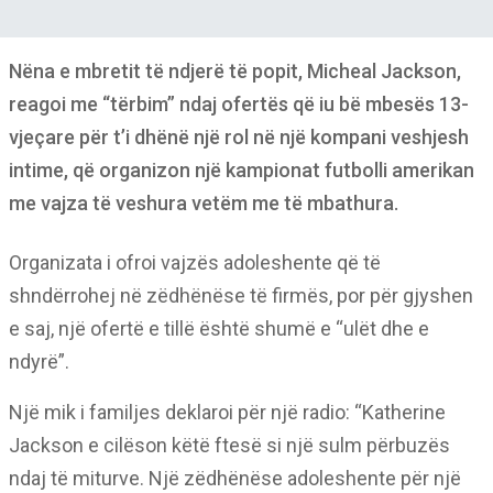
Nëna e mbretit të ndjerë të popit, Micheal Jackson,
reagoi me “tërbim” ndaj ofertës që iu bë mbesës 13-
vjeçare për t’i dhënë një rol në një kompani veshjesh
intime, që organizon një kampionat futbolli amerikan
me vajza të veshura vetëm me të mbathura.
Organizata i ofroi vajzës adoleshente që të
shndërrohej në zëdhënëse të firmës, por për gjyshen
e saj, një ofertë e tillë është shumë e “ulët dhe e
ndyrë”.
Një mik i familjes deklaroi për një radio: “Katherine
Jackson e cilëson këtë ftesë si një sulm përbuzës
ndaj të miturve. Një zëdhënëse adoleshente për një