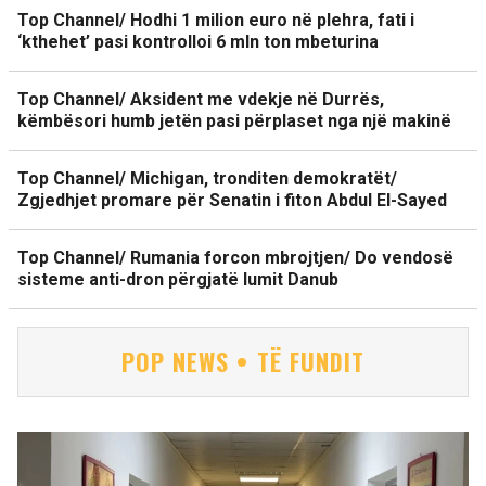
Top Channel/ Hodhi 1 milion euro në plehra, fati i
‘kthehet’ pasi kontrolloi 6 mln ton mbeturina
Top Channel/ Aksident me vdekje në Durrës,
këmbësori humb jetën pasi përplaset nga një makinë
Top Channel/ Michigan, tronditen demokratët/
Zgjedhjet promare për Senatin i fiton Abdul El-Sayed
Top Channel/ Rumania forcon mbrojtjen/ Do vendosë
sisteme anti-dron përgjatë lumit Danub
POP NEWS • TË FUNDIT