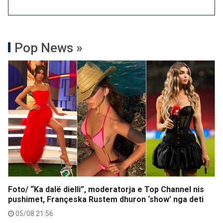
Pop News »
Foto/ “Ka dalë dielli”, moderatorja e Top Channel nis
pushimet, Françeska Rustem dhuron ‘show’ nga deti
05/08 21:56