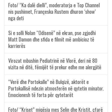
Foto/ “Ka dalë dielli”, moderatorja e Top Channel
nis pushimet, Françeska Rustem dhuron ‘show’
nga deti
Si e solli Nolan “Odisenë” në ekran, pse zgjodhi
Matt Damon dhe sfida e filmit më ambicioz të
karrierës
Virozat mbushin Pediatrinë në Vlorë, deri në 80
vizita në ditë, fëmijët të prekur edhe me alergjitë
“Verë dhe Portokalle” në Bulqizë, aktorët e
Portokallisë ndezin atmosferën në qytetin minator.
Emocionesh të forta për qytetarët
Foto/ “Kriset” miqësia mes Selin dhe Kristit, çfarë