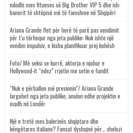
ndodhi mes fitueses së Big Brother VIP 5 dhe ish-
banorit të shtëpisë më të famshme në Shqipëri
Ariana Grande flet për herë të parë pas vendimit
për t’u tërhequr nga jeta publike: Nuk ishte një
vendim impulsiv, e kisha planifikuar prej kohësh
Foto/ Më seksi se kurrë, aktorja e njohur e
Hollywood-it “ndez” rrjetin me setin e fundit
“Nuk e përballon më presionin”/ Ariana Grande
largohet nga jeta publike, anulon edhe projektin e
madh në Londër
Një e tretë mes balerinës shqiptare dhe
këngëtares italiane? Fansat dyshojnë për… xhelozi