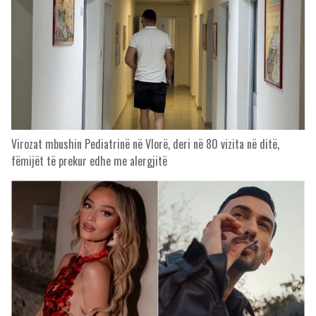
Virozat mbushin Pediatrinë në Vlorë, deri në 80 vizita në ditë,
fëmijët të prekur edhe me alergjitë