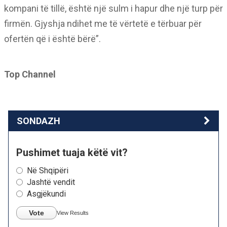
kompani të tillë, është një sulm i hapur dhe një turp për
firmën. Gjyshja ndihet me të vërtetë e tërbuar për
ofertën që i është bërë”.
Top Channel
SONDAZH
Pushimet tuaja këtë vit?
Në Shqipëri
Jashtë vendit
Asgjëkundi
Vote
View Results