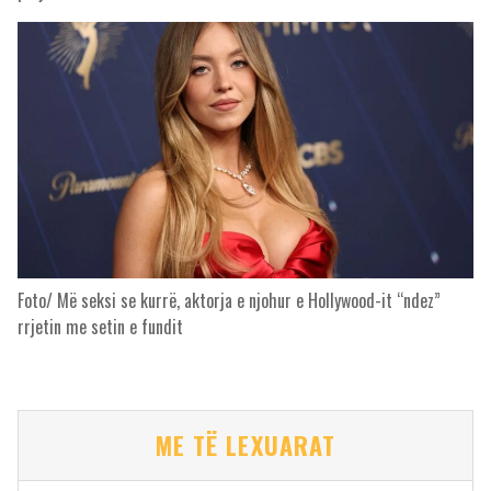
Foto/ Më seksi se kurrë, aktorja e njohur e Hollywood-it “ndez”
rrjetin me setin e fundit
ME TË LEXUARAT