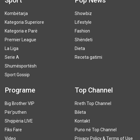
Sport
Pop News
Kombëtarja
Showbiz
Kategoria Superiore
Lifestyle
Kategoria e Parë
Fashion
Premier League
Shëndeti
La Liga
Dieta
Serie A
Receta gatimi
Shumësportësh
Sport Gossip
Programe
Top Channel
Big Brother VIP
Rreth Top Channel
Për’puthen
Bileta
Shqipëria LIVE
Kontakt
Fiks Fare
Puno në Top Channel
Video
Privacy Policy & Terms of Use