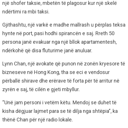
një shofer taksie, mbetën të plagosur kur një skelë
ndërtimi ra mbi taksi.
Gjithashtu, një varkë e madhe mallrash u përplas teksa
hynte në port, pasi hodhi spirancën e saj. Rreth 50
persona janë evakuar nga një bllok apartamentesh,
ndërkohë që disa fluturime janë anuluar.
Lynn Chan, një avokate që punon në zonën kryesore të
bizneseve në Hong Kong, tha se eci e vendosur
përballë shirave dhe erërave të forta për të arritur në
zyrën e saj, të cilën e gjeti mbyllur.
“Unë jam personi i vetëm këtu. Mendoj se duhet të
kisha dëgjuar lajmet para se të dilja nga shtëpia”, ka
thënë Chan për një radio lokale.