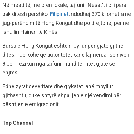
Në mesditë, me orën lokale, tajfuni “Nesat”, i cili para
pak ditësh përshkoi
Filipinet
, ndodhej 370 kilometra në
jug-perëndim të Hong Kongut dhe po drejtohej për në
ishullin Hainan të Kinës.
Bursa e Hong Kongut është mbyllur për gjatë gjithë
ditës, ndërkohë që autoritetet kanë lajmëruar se niveli
8 për rrezikun nga tajfuni mund të rritet gjatë së
enjtes.
Edhe zyrat qeveritare dhe gjykatat janë mbyllur
gjithashtu, duke shtyrë shpalljen e një vendimi për
cështjen e emigracionit.
Top Channel