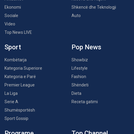
Ekonomi
Shkencë dhe Teknologji
Sociale
Auto
Video
Top News LIVE
Sport
Pop News
Kombëtarja
Showbiz
Kategoria Superiore
Lifestyle
Kategoria e Parë
Fashion
Premier League
Shëndeti
La Liga
Dieta
Serie A
Receta gatimi
Shumësportësh
Sport Gossip
Programe
Top Channel