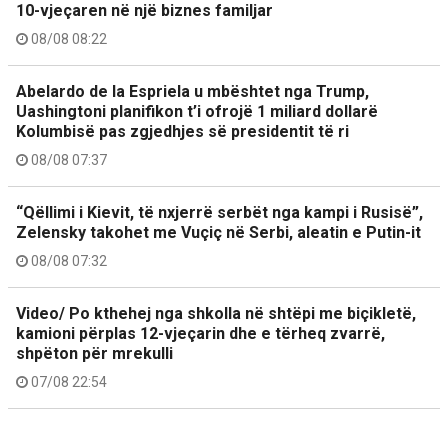
10-vjeçaren në një biznes familjar
08/08 08:22
Abelardo de la Espriela u mbështet nga Trump,
Uashingtoni planifikon t’i ofrojë 1 miliard dollarë
Kolumbisë pas zgjedhjes së presidentit të ri
08/08 07:37
“Qëllimi i Kievit, të nxjerrë serbët nga kampi i Rusisë”,
Zelensky takohet me Vuçiç në Serbi, aleatin e Putin-it
08/08 07:32
Video/ Po kthehej nga shkolla në shtëpi me biçikletë,
kamioni përplas 12-vjeçarin dhe e tërheq zvarrë,
shpëton për mrekulli
07/08 22:54