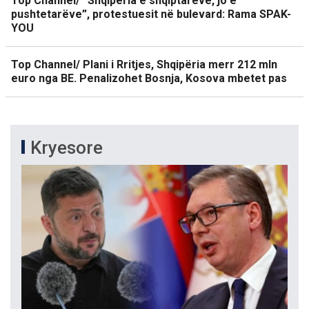
Top Channel/ “Shqipëria e shqiptarëve, jo e
pushtetarëve”, protestuesit në bulevard: Rama SPAK-
YOU
Top Channel/ Plani i Rritjes, Shqipëria merr 212 mln
euro nga BE. Penalizohet Bosnja, Kosova mbetet pas
Kryesore