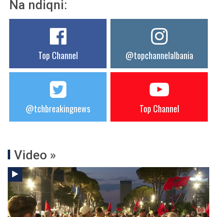
Na ndiqni:
Top Channel
@topchannelalbania
@tchbreakingnews
Top Channel
Video »