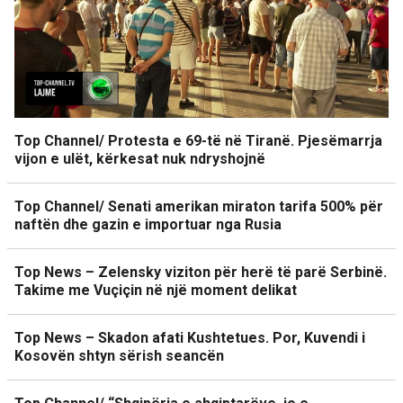
Top Channel/ Protesta e 69-të në Tiranë. Pjesëmarrja
vijon e ulët, kërkesat nuk ndryshojnë
Top Channel/ Senati amerikan miraton tarifa 500% për
naftën dhe gazin e importuar nga Rusia
Top News – Zelensky viziton për herë të parë Serbinë.
Takime me Vuçiçin në një moment delikat
Top News – Skadon afati Kushtetues. Por, Kuvendi i
Kosovën shtyn sërish seancën