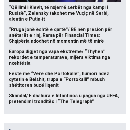
“Qëllimi i Kievit, të nxjerrë serbët nga kampi i
Rusisë”, Zelensky takohet me Vuçiç në Serbi,
aleatin e Putin-it
“Rruga jonë është e qartë”/ BE nën presion për
anëtarët e rinj, Rama për Financial Times:
Shqipëria ndodhet në momentin më të mirë
Europa digjet nga vapa ekstreme/ “Thyhen”
rekordet e temperaturave, mijëra viktima nga
nxehtësia
Festë me “Verë dhe Portokalle”, humori ndez
qytetin e Belshit, trupa e “Portokalli” mbush
shëtitoren buzë liqenit
Skandal/ E dashura e Infantinos u pagua nga UEFA,
pretendimi tronditës i “The Telegraph”