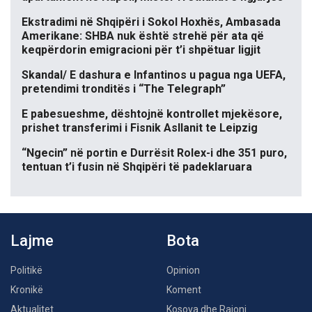
Ekstradimi në Shqipëri i Sokol Hoxhës, Ambasada
Amerikane: SHBA nuk është strehë për ata që
keqpërdorin emigracioni për t’i shpëtuar ligjit
Skandal/ E dashura e Infantinos u pagua nga UEFA,
pretendimi tronditës i “The Telegraph”
E pabesueshme, dështojnë kontrollet mjekësore,
prishet transferimi i Fisnik Asllanit te Leipzig
“Ngecin” në portin e Durrësit Rolex-i dhe 351 puro,
tentuan t’i fusin në Shqipëri të padeklaruara
Lajme
Bota
Politikë
Opinion
Kronikë
Koment
Aktualitet
Kosova dhe Rajoni