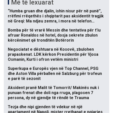
Më të lexuarat
“Humba gruan dhe djalin, ishin nisur për në punë”,
rrëfimi rrëqethës i shqiptarit pas aksidentit tragjik
në Greqi: Ma ndjeu zemra, i mora në telefon…
Bomba për të vrarë Messin dhe tentativa për t’iu
afruar Ronaldos në hotel, dosja sekrete zbulon
kërcënimet që tronditën Botërorin
Negociatat e dështuara në Kosovë, zbulohen
prapaskenat. LDK kërkon Presidentin për Vjosa
Osmanin, Kurti i ofron vetëm ministri
Superkupa e Europës vjen në Top Channel, PSG
dhe Aston Villa përballen në Salzburg për trofeun
e parë të sezonit
Aksident pranë Malit të Tomorrit/ Makinës nuk i
punuan frenat dhe doli nga rruga, plagosen 7
persona, dy në gjendje të rëndë te Trauma
Tezja dhe nipi gjenden të vdekur në një
apartament në Napoli, mister rrethanat e ngjarjes