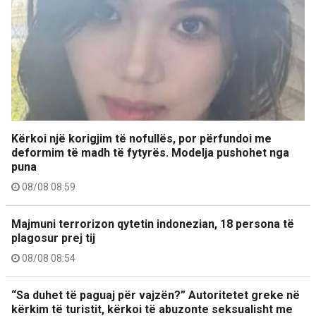
Kërkoi një korigjim të nofullës, por përfundoi me
deformim të madh të fytyrës. Modelja pushohet nga
puna
08/08 08:59
Majmuni terrorizon qytetin indonezian, 18 persona të
plagosur prej tij
08/08 08:54
“Sa duhet të paguaj për vajzën?” Autoritetet greke në
kërkim të turistit, kërkoi të abuzonte seksualisht me