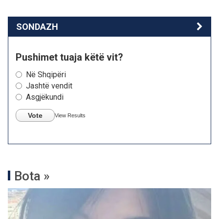
SONDAZH
Pushimet tuaja këtë vit?
Në Shqipëri
Jashtë vendit
Asgjëkundi
Vote
View Results
Bota »