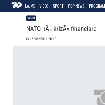
LAJME
VIDEO
SPORT
POP NEWS
PROGRAM
VENDI
NATO nÃ« krizÃ« financiare
16/06/2011 20:40