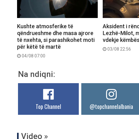
Aksident i rën
Kushte atmosferike të
Lezhë-Milot, m
qëndrueshme dhe masa ajrore
vdekje këmbës
të nxehta, si parashikohet moti
për këtë të martë
03/08 22:56
04/08 07:00
Na ndiqni:
Top Channel
@topchannelalbania
Video »