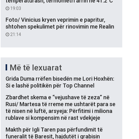
temperaturash, termometri arrin në 41.2°C
19:03
Foto/ Vinicius kryen veprimin e papritur,
shtohen spekulimet për rinovimin me Realin
21:14
Më të lexuarat
Grida Duma rrëfen bisedën me Lori Hoxhën:
Si e lashë politikën për Top Channel
Zbardhet skema e “vejushave të zeza” në
Rusi/ Martesa të rreme me ushtarët para se
të nisen në luftë, arsyeja: Përfitimi i miliona
rublave si kompensim në rast vdekjeje
Makth për Igli Taren pas përfundimit të
funeralit të Baresit, hajdutët i grabisin