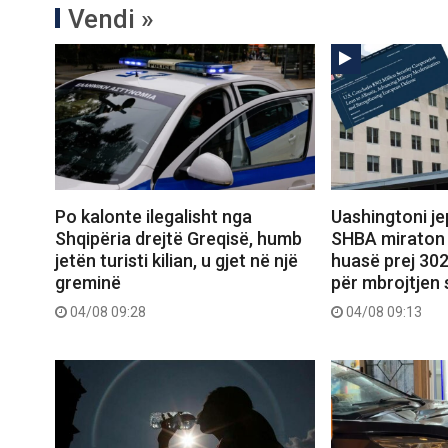
Vendi »
Po kalonte ilegalisht nga
Uashingtoni jep
Shqipëria drejtë Greqisë, humb
SHBA miraton 
jetën turisti kilian, u gjet në një
huasë prej 302
greminë
për mbrojtjen 
04/08 09:28
04/08 09:13