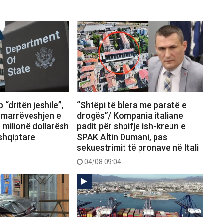
 “dritën jeshile”,
“Shtëpi të blera me paratë e
marrëveshjen e
drogës”/ Kompania italiane
 milionë dollarësh
padit për shpifje ish-kreun e
shqiptare
SPAK Altin Dumani, pas
sekuestrimit të pronave në Itali
04/08 09:04