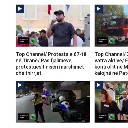
Top Channel/ Protesta e 67-të
Top Channel/ Z
në Tiranë/ Pas fjalimeve,
vatra aktive/ 
protestuesit nisën marshimet
kontrollit në M
dhe thirrjet
kalojnë në Pa