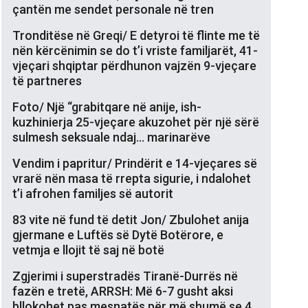
çantën me sendet personale në tren
Tronditëse në Greqi/ E detyroi të flinte me të
nën kërcënimin se do t’i vriste familjarët, 41-
vjeçari shqiptar përdhunon vajzën 9-vjeçare
të partneres
Foto/ Një “grabitqare në anije, ish-
kuzhinierja 25-vjeçare akuzohet për një sërë
sulmesh seksuale ndaj… marinarëve
Vendim i papritur/ Prindërit e 14-vjeçares së
vrarë nën masa të rrepta sigurie, i ndalohet
t’i afrohen familjes së autorit
83 vite në fund të detit Jon/ Zbulohet anija
gjermane e Luftës së Dytë Botërore, e
vetmja e llojit të saj në botë
Zgjerimi i superstradës Tiranë-Durrës në
fazën e tretë, ARRSH: Më 6-7 gusht aksi
bllokohet pas mesnatës për më shumë se 4