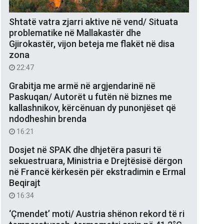
Shtatë vatra zjarri aktive në vend/ Situata
problematike në Mallakastër dhe
Gjirokastër, vijon beteja me flakët në disa
zona
22:47
Grabitja me armë në argjendarinë në
Paskuqan/ Autorët u futën në biznes me
kallashnikov, kërcënuan dy punonjëset që
ndodheshin brenda
16:21
Dosjet në SPAK dhe dhjetëra pasuri të
sekuestruara, Ministria e Drejtësisë dërgon
në Francë kërkesën për ekstradimin e Ermal
Beqirajt
16:34
‘Çmendet’ moti/ Austria shënon rekord të ri