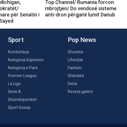
Michigan,
Top Channel/ Rumania forcon
okratët/
mbrojtjen/ Do vendosë sisteme
are për Senatin i
anti-dron përgjatë lumit Danub
-Sayed
Sport
Pop News
Kombëtarja
Showbiz
Kategoria Superiore
Lifestyle
Kategoria e Parë
Fashion
Premier League
Shëndeti
La Liga
Dieta
Serie A
Receta gatimi
Shumësportësh
Sport Gossip