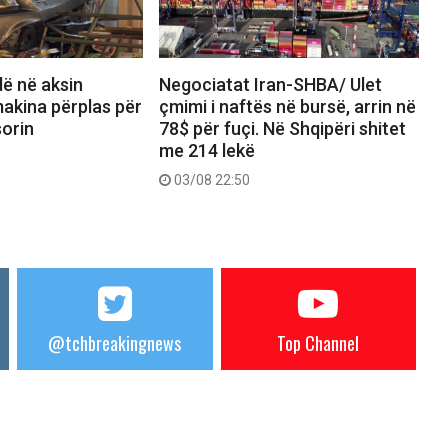
dë në aksin
Negociatat Iran-SHBA/ Ulet
akina përplas për
çmimi i naftës në bursë, arrin në
orin
78$ për fuçi. Në Shqipëri shitet
me 214 lekë
03/08 22:50
@tchbreakingnews
Top Channel