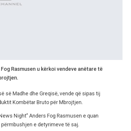
s Fog Rasmusen u kërkoi vendeve anëtare të
rojtjen.
isë së Madhe dhe Greqisë, vende që sipas tij
oduktit Kombëtar Bruto për Mbrojtjen.
ë “News Night” Anders Fog Rasmusen e quan
ë përmbushjen e detyrimeve të saj.