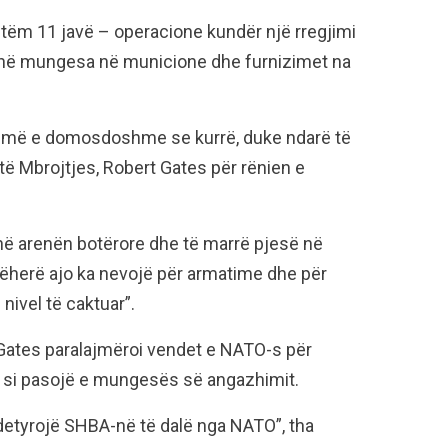
etëm 11 javë – operacione kundër një rregjimi
kenë mungesa në municione dhe furnizimet na
më e domosdoshme se kurrë, duke ndarë të
të Mbrojtjes, Robert Gates për rënien e
ë arenën botërore dhe të marrë pjesë në
ëherë ajo ka nevojë për armatime dhe për
nivel të caktuar”.
 Gates paralajmëroi vendet e NATO-s për
si pasojë e mungesës së angazhimit.
detyrojë SHBA-në të dalë nga NATO”, tha