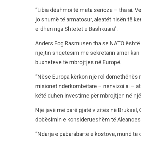
“Libia dëshmoi të meta serioze – tha ai. V
jo shumë të armatosur, aleatët nisën të 
erdhën nga Shtetet e Bashkuara”.
Anders Fog Rasmusen tha se NATO është 
njëjtin shqetësim me sekretarin amerikan 
buxheteve të mbrojtjes në Europë.
“Nëse Europa kërkon një rol domethënës n
misionet ndërkombëtare – nenvizoi ai – at
këtë duhen investime për mbrojtjen në një 
Një javë më parë gjatë vizitës në Bruksel,
dobësimin e konsiderueshëm të Aleances 
“Ndarja e pabarabartë e kostove, mund të 