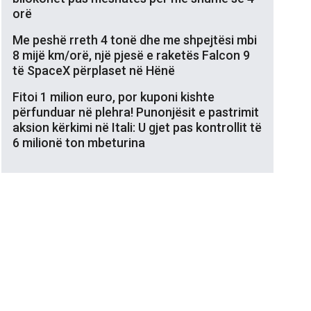
orë
Me peshë rreth 4 tonë dhe me shpejtësi mbi
8 mijë km/orë, një pjesë e raketës Falcon 9
të SpaceX përplaset në Hënë
Fitoi 1 milion euro, por kuponi kishte
përfunduar në plehra! Punonjësit e pastrimit
aksion kërkimi në Itali: U gjet pas kontrollit të
6 milionë ton mbeturina