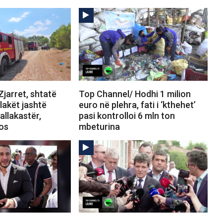
jarret, shtatë
Top Channel/ Hodhi 1 milion
Flakët jashtë
euro në plehra, fati i ‘kthehet’
allakastër,
pasi kontrolloi 6 mln ton
tos
mbeturina