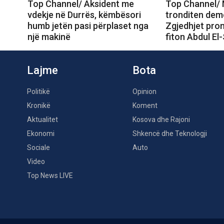
Top Channel/ Aksident me
Top Channel/ 
vdekje në Durrës, këmbësori
tronditen dem
humb jetën pasi përplaset nga
Zgjedhjet prom
një makinë
fiton Abdul El
Lajme
Bota
Politikë
Opinion
Kronikë
Koment
Aktualitet
Kosova dhe Rajoni
Ekonomi
Shkencë dhe Teknologji
Sociale
Auto
Video
Top News LIVE