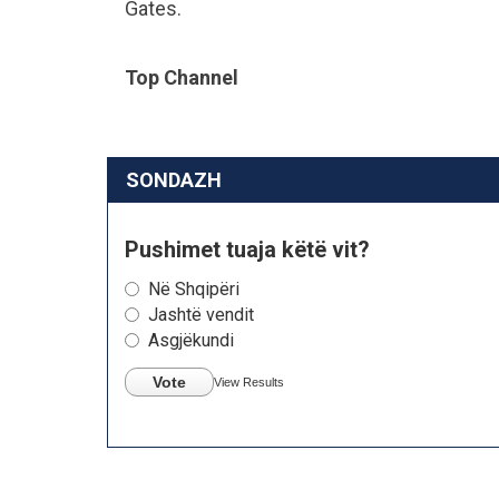
Gates.
Top Channel
SONDAZH
Pushimet tuaja këtë vit?
Në Shqipëri
Jashtë vendit
Asgjëkundi
Vote
View Results