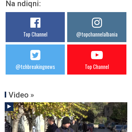
Na ndiqni:
Top Channel
@topchannelalbania
@tchbreakingnews
Top Channel
Video »