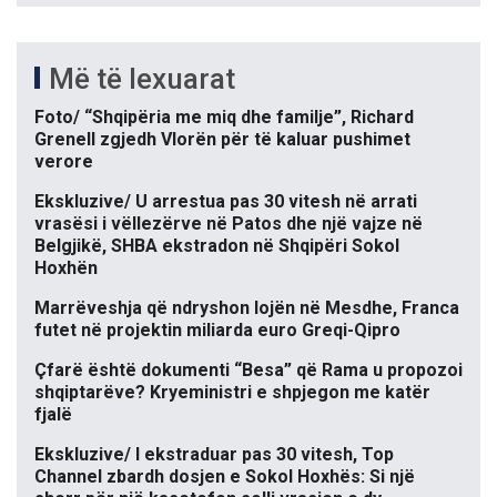
Më të lexuarat
Foto/ “Shqipëria me miq dhe familje”, Richard
Grenell zgjedh Vlorën për të kaluar pushimet
verore
Ekskluzive/ U arrestua pas 30 vitesh në arrati
vrasësi i vëllezërve në Patos dhe një vajze në
Belgjikë, SHBA ekstradon në Shqipëri Sokol
Hoxhën
Marrëveshja që ndryshon lojën në Mesdhe, Franca
futet në projektin miliarda euro Greqi-Qipro
Çfarë është dokumenti “Besa” që Rama u propozoi
shqiptarëve? Kryeministri e shpjegon me katër
fjalë
Ekskluzive/ I ekstraduar pas 30 vitesh, Top
Channel zbardh dosjen e Sokol Hoxhës: Si një