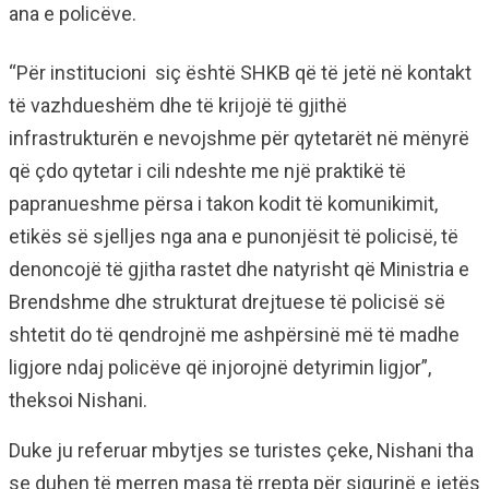
ana e policëve.
“Për institucioni siç është SHKB që të jetë në kontakt
të vazhdueshëm dhe të krijojë të gjithë
infrastrukturën e nevojshme për qytetarët në mënyrë
që çdo qytetar i cili ndeshte me një praktikë të
papranueshme përsa i takon kodit të komunikimit,
etikës së sjelljes nga ana e punonjësit të policisë, të
denoncojë të gjitha rastet dhe natyrisht që Ministria e
Brendshme dhe strukturat drejtuese të policisë së
shtetit do të qendrojnë me ashpërsinë më të madhe
ligjore ndaj policëve që injorojnë detyrimin ligjor”,
theksoi Nishani.
Duke ju referuar mbytjes se turistes çeke, Nishani tha
se duhen të merren masa të rrepta për sigurinë e jetës