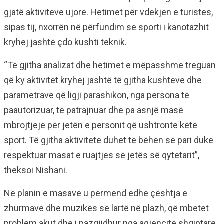
gjatë aktiviteve ujore. Hetimet për vdekjen e turistes,
sipas tij, nxorrën në përfundim se sporti i kanotazhit
kryhej jashtë çdo kushti teknik.
“Të gjitha analizat dhe hetimet e mëpasshme treguan
që ky aktivitet kryhej jashtë të gjitha kushteve dhe
parametrave që ligji parashikon, nga persona të
paautorizuar, të patrajnuar dhe pa asnjë masë
mbrojtjeje për jetën e personit që ushtronte këtë
sport. Të gjitha aktivitete duhet të bëhen së pari duke
respektuar masat e ruajtjes së jetës së qytetarit”,
theksoi Nishani.
Në planin e masave u përmend edhe çështja e
zhurmave dhe muzikës së lartë në plazh, që mbetet
problem akut dhe i pazgjidhur nga agjencitë shqiptare,