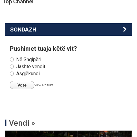
Top Channel
SONDAZH
Pushimet tuaja këtë vit?
Në Shqipëri
Jashtë vendit
Asgjëkundi
Vote
View Results
Vendi »