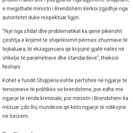
e megjithatë ministri i Brendshëm kërkoi zgjidhje nga
autoritetet duke respektuar ligjin.
“Një nga sfidat dhe problematikat ka qenë pikërisht
çështja e krijimit të shqetësimit përmes zhurmave të
tejkaluara, të ekzagjeruara që krijojnë gjatë natës në
shkelje të parametrave dhe standardeve”, theksoi
Nishani.
Kohët e fundit Shqipëria është përfshirë në ngjarje të
tensioneve të politikës së brendshme, por edhe me
ngjarje të rënda kriminale, por ministri i Brendshëm ka
rrëzuar çdo lloj mundësie që këto ngjarje të ndikojnë
në turizëm.