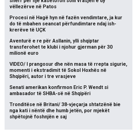
sherr për një kasetofon solli vrasjen e dy
vëllezërve në Patos
Procesi në Hagë hyn në fazën vendimtare, ja kur
do të mbahen seancat përfundimtare ndaj ish-
krerëve të UÇK
Aventurë e re për Asllanin, ylli shqiptar
transferohet te klubi i njohur gjerman për 30
milionë euro
VIDEO/ I prangosur dhe nën masa të rrepta sigurie,
momenti i ekstradimit të Sokol Hoxhës në
Shqipëri, autor i tre vrasjeve
Senati amerikan konfirmon Eric P. Wendt si
ambasador të SHBA-së në Shqipëri
Tronditëse në Britani/ 38-vjeçarja shtatzënë bie
nga kati i nëntë dhe humb jetën, por mjekët
shpëtojnë foshnjën e saj