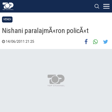
VENDI
Nishani paralajmÃ«ron policÃ«t
14/06/2011 21:25