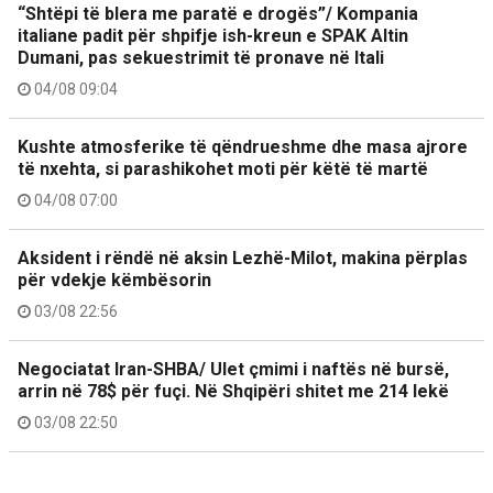
“Shtëpi të blera me paratë e drogës”/ Kompania
italiane padit për shpifje ish-kreun e SPAK Altin
Dumani, pas sekuestrimit të pronave në Itali
04/08 09:04
Kushte atmosferike të qëndrueshme dhe masa ajrore
të nxehta, si parashikohet moti për këtë të martë
04/08 07:00
Aksident i rëndë në aksin Lezhë-Milot, makina përplas
për vdekje këmbësorin
03/08 22:56
Negociatat Iran-SHBA/ Ulet çmimi i naftës në bursë,
arrin në 78$ për fuçi. Në Shqipëri shitet me 214 lekë
03/08 22:50