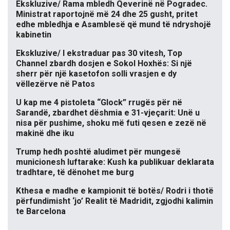
Ekskluzive/ Rama mbledh Qeverinë në Pogradec.
Ministrat raportojnë më 24 dhe 25 gusht, pritet
edhe mbledhja e Asamblesë që mund të ndryshojë
kabinetin
Ekskluzive/ I ekstraduar pas 30 vitesh, Top
Channel zbardh dosjen e Sokol Hoxhës: Si një
sherr për një kasetofon solli vrasjen e dy
vëllezërve në Patos
U kap me 4 pistoleta “Glock” rrugës për në
Sarandë, zbardhet dëshmia e 31-vjeçarit: Unë u
nisa për pushime, shoku më futi qesen e zezë në
makinë dhe iku
Trump hedh poshtë aludimet për mungesë
municionesh luftarake: Kush ka publikuar deklarata
tradhtare, të dënohet me burg
Kthesa e madhe e kampionit të botës/ Rodri i thotë
përfundimisht ‘jo’ Realit të Madridit, zgjodhi kalimin
te Barcelona