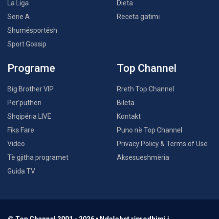
La Liga
Dieta
Serie A
Receta gatimi
Shumësportësh
Sport Gossip
Programe
Top Channel
Big Brother VIP
Rreth Top Channel
Për’puthen
Bileta
Shqipëria LIVE
Kontakt
Fiks Fare
Puno në Top Channel
Video
Privacy Policy & Terms of Use
Të gjitha programet
Aksesueshmëria
Guida TV