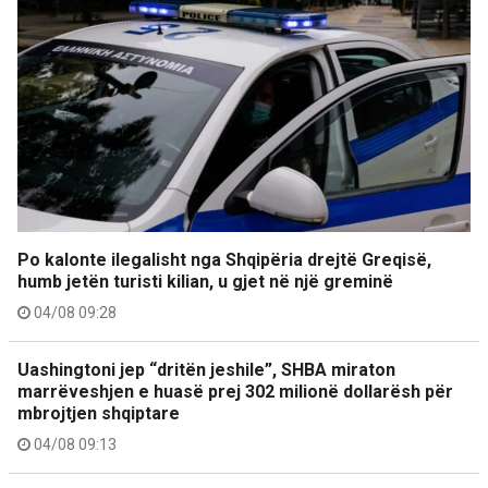
Po kalonte ilegalisht nga Shqipëria drejtë Greqisë,
humb jetën turisti kilian, u gjet në një greminë
04/08 09:28
Uashingtoni jep “dritën jeshile”, SHBA miraton
marrëveshjen e huasë prej 302 milionë dollarësh për
mbrojtjen shqiptare
04/08 09:13