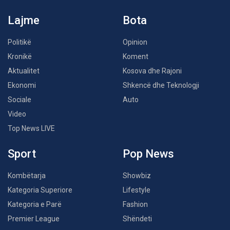
Lajme
Bota
Politikë
Opinion
Kronikë
Koment
Aktualitet
Kosova dhe Rajoni
Ekonomi
Shkencë dhe Teknologji
Sociale
Auto
Video
Top News LIVE
Sport
Pop News
Kombëtarja
Showbiz
Kategoria Superiore
Lifestyle
Kategoria e Parë
Fashion
Premier League
Shëndeti