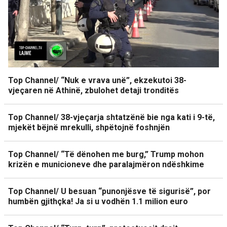
Top Channel/ “Nuk e vrava unë”, ekzekutoi 38-
vjeçaren në Athinë, zbulohet detaji tronditës
Top Channel/ 38-vjeçarja shtatzënë bie nga kati i 9-të,
mjekët bëjnë mrekulli, shpëtojnë foshnjën
Top Channel/ “Të dënohen me burg,” Trump mohon
krizën e municioneve dhe paralajmëron ndëshkime
Top Channel/ U besuan “punonjësve të sigurisë”, por
humbën gjithçka! Ja si u vodhën 1.1 milion euro