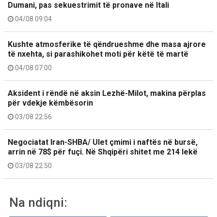
Dumani, pas sekuestrimit të pronave në Itali
04/08 09:04
Kushte atmosferike të qëndrueshme dhe masa ajrore
të nxehta, si parashikohet moti për këtë të martë
04/08 07:00
Aksident i rëndë në aksin Lezhë-Milot, makina përplas
për vdekje këmbësorin
03/08 22:56
Negociatat Iran-SHBA/ Ulet çmimi i naftës në bursë,
arrin në 78$ për fuçi. Në Shqipëri shitet me 214 lekë
03/08 22:50
Na ndiqni: