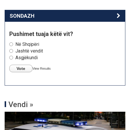
SONDAZH
Pushimet tuaja këtë vit?
Në Shqipëri
Jashtë vendit
Asgjëkundi
Vote
View Results
Vendi »