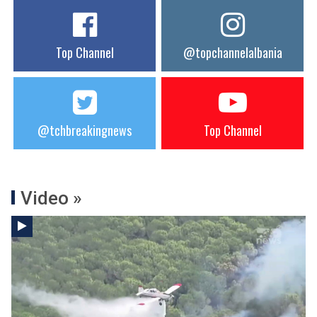
Top Channel
@topchannelalbania
@tchbreakingnews
Top Channel
Video »