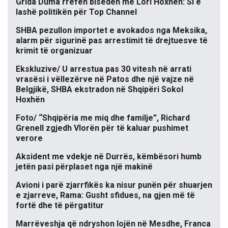
Grida Duma rrëfen bisedën me Lori Hoxhën: Si e
lashë politikën për Top Channel
SHBA pezullon importet e avokados nga Meksika,
alarm për sigurinë pas arrestimit të drejtuesve të
krimit të organizuar
Ekskluzive/ U arrestua pas 30 vitesh në arrati
vrasësi i vëllezërve në Patos dhe një vajze në
Belgjikë, SHBA ekstradon në Shqipëri Sokol
Hoxhën
Foto/ “Shqipëria me miq dhe familje”, Richard
Grenell zgjedh Vlorën për të kaluar pushimet
verore
Aksident me vdekje në Durrës, këmbësori humb
jetën pasi përplaset nga një makinë
Avioni i parë zjarrfikës ka nisur punën për shuarjen
e zjarreve, Rama: Gusht sfidues, na gjen më të
fortë dhe të përgatitur
Marrëveshja që ndryshon lojën në Mesdhe, Franca