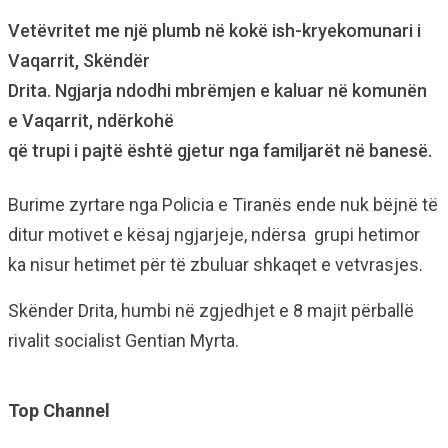
Vetëvritet me një plumb në kokë ish-kryekomunari i
Vaqarrit, Skëndër
Drita. Ngjarja ndodhi mbrëmjen e kaluar në komunën
e Vaqarrit, ndërkohë
që trupi i pajtë është gjetur nga familjarët në banesë.
Burime zyrtare nga Policia e Tiranës ende nuk bëjnë të
ditur motivet e kësaj ngjarjeje, ndërsa grupi hetimor
ka nisur hetimet për të zbuluar shkaqet e vetvrasjes.
Skënder Drita, humbi në zgjedhjet e 8 majit përballë
rivalit socialist Gentian Myrta.
Top Channel