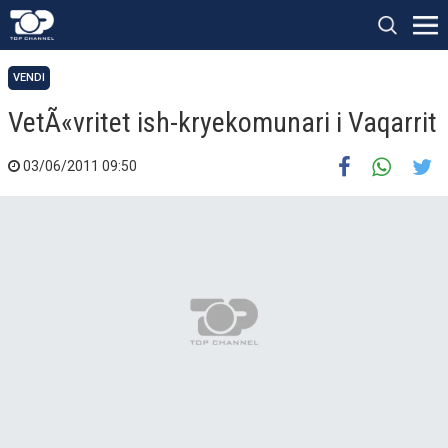
VENDI
VetÃ«vritet ish-kryekomunari i Vaqarrit
03/06/2011 09:50