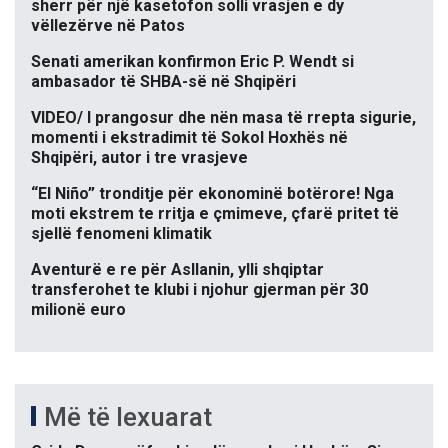
sherr për një kasetofon solli vrasjen e dy
vëllezërve në Patos
Senati amerikan konfirmon Eric P. Wendt si
ambasador të SHBA-së në Shqipëri
VIDEO/ I prangosur dhe nën masa të rrepta sigurie,
momenti i ekstradimit të Sokol Hoxhës në
Shqipëri, autor i tre vrasjeve
“El Niño” tronditje për ekonominë botërore! Nga
moti ekstrem te rritja e çmimeve, çfarë pritet të
sjellë fenomeni klimatik
Aventurë e re për Asllanin, ylli shqiptar
transferohet te klubi i njohur gjerman për 30
milionë euro
Më të lexuarat