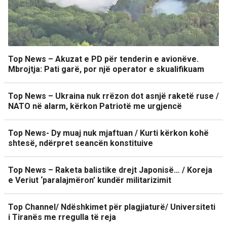
Top News – Akuzat e PD për tenderin e avionëve.
Mbrojtja: Pati garë, por një operator e skualifikuam
Top News – Ukraina nuk rrëzon dot asnjë raketë ruse /
NATO në alarm, kërkon Patriotë me urgjencë
Top News- Dy muaj nuk mjaftuan / Kurti kërkon kohë
shtesë, ndërpret seancën konstituive
Top News – Raketa balistike drejt Japonisë… / Koreja
e Veriut ‘paralajmëron’ kundër militarizimit
Top Channel/ Ndëshkimet për plagjiaturë/ Universiteti
i Tiranës me rregulla të reja