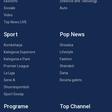
Ekonomi
Shkencë dhe Teknologji
Sociale
Auto
Video
Top News LIVE
Sport
Pop News
Kombëtarja
Showbiz
Kategoria Superiore
Lifestyle
Kategoria e Parë
Fashion
Premier League
Shëndeti
La Liga
Dieta
Serie A
Receta gatimi
Shumësportësh
Sport Gossip
Programe
Top Channel