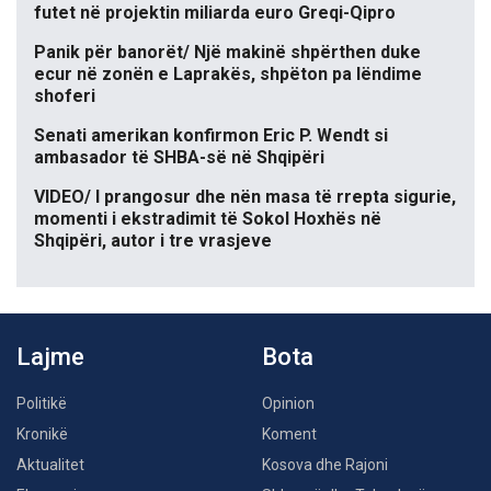
futet në projektin miliarda euro Greqi-Qipro
Panik për banorët/ Një makinë shpërthen duke
ecur në zonën e Laprakës, shpëton pa lëndime
shoferi
Senati amerikan konfirmon Eric P. Wendt si
ambasador të SHBA-së në Shqipëri
VIDEO/ I prangosur dhe nën masa të rrepta sigurie,
momenti i ekstradimit të Sokol Hoxhës në
Shqipëri, autor i tre vrasjeve
Lajme
Bota
Politikë
Opinion
Kronikë
Koment
Aktualitet
Kosova dhe Rajoni