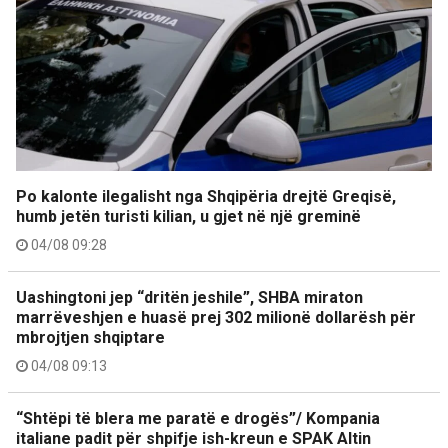
Po kalonte ilegalisht nga Shqipëria drejtë Greqisë,
humb jetën turisti kilian, u gjet në një greminë
04/08 09:28
Uashingtoni jep “dritën jeshile”, SHBA miraton
marrëveshjen e huasë prej 302 milionë dollarësh për
mbrojtjen shqiptare
04/08 09:13
“Shtëpi të blera me paratë e drogës”/ Kompania
italiane padit për shpifje ish-kreun e SPAK Altin