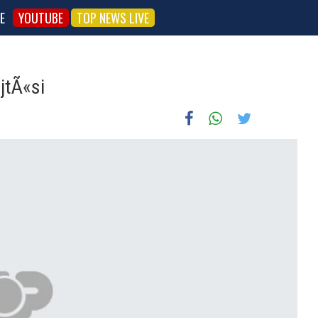
E
YOUTUBE
TOP NEWS LIVE
jtÃ«si