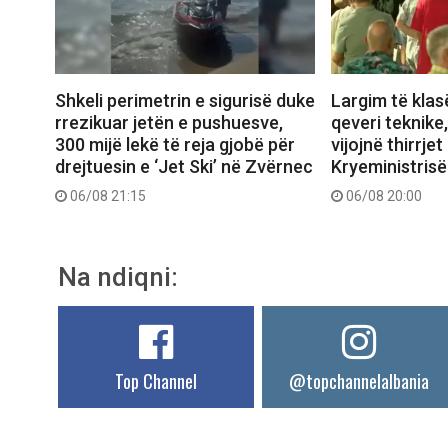
Shkeli perimetrin e sigurisë duke
Largim të klas
rrezikuar jetën e pushuesve,
qeveri teknike
300 mijë lekë të reja gjobë për
vijojnë thirrjet
drejtuesin e ‘Jet Ski’ në Zvërnec
Kryeministrisë
06/08 21:15
06/08 20:00
Na ndiqni:
Top Channel
@topchannelalbania