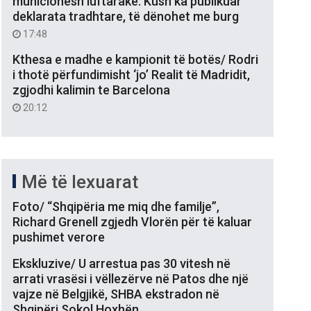
municionesh luftarake: Kush ka publikuar
deklarata tradhtare, të dënohet me burg
17:48
Kthesa e madhe e kampionit të botës/ Rodri
i thotë përfundimisht ‘jo’ Realit të Madridit,
zgjodhi kalimin te Barcelona
20:12
Më të lexuarat
Foto/ “Shqipëria me miq dhe familje”,
Richard Grenell zgjedh Vlorën për të kaluar
pushimet verore
Ekskluzive/ U arrestua pas 30 vitesh në
arrati vrasësi i vëllezërve në Patos dhe një
vajze në Belgjikë, SHBA ekstradon në
Shqipëri Sokol Hoxhën