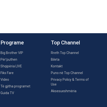
Programe
Top Channel
Big Brother VIP
Rreth Top Channel
Për’puthen
Bileta
Shqipëria LIVE
Kontakt
Fiks Fare
Puno në Top Channel
Video
Privacy Policy & Terms of
Use
Të gjitha programet
Aksesueshmëria
Guida TV