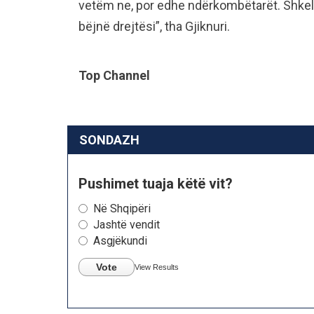
vetëm ne, por edhe ndërkombëtarët. Shkelja
bëjnë drejtësi”, tha Gjiknuri.
Top Channel
SONDAZH
Pushimet tuaja këtë vit?
Në Shqipëri
Jashtë vendit
Asgjëkundi
Vote
View Results