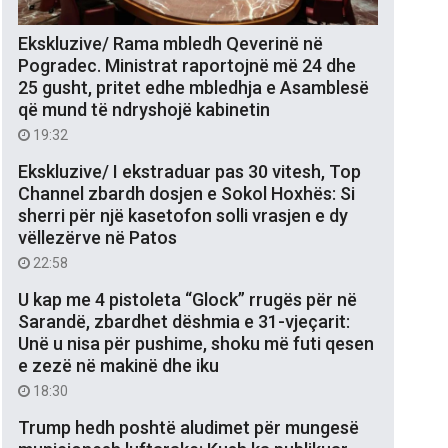
Ekskluzive/ Rama mbledh Qeverinë në
Pogradec. Ministrat raportojnë më 24 dhe
25 gusht, pritet edhe mbledhja e Asamblesë
që mund të ndryshojë kabinetin
19:32
Ekskluzive/ I ekstraduar pas 30 vitesh, Top
Channel zbardh dosjen e Sokol Hoxhës: Si
sherri për një kasetofon solli vrasjen e dy
vëllezërve në Patos
22:58
U kap me 4 pistoleta “Glock” rrugës për në
Sarandë, zbardhet dëshmia e 31-vjeçarit:
Unë u nisa për pushime, shoku më futi qesen
e zezë në makinë dhe iku
18:30
Trump hedh poshtë aludimet për mungesë