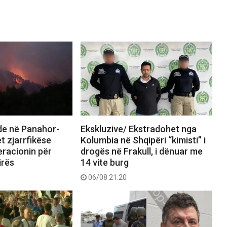
nde në Panahor-
Ekskluzive/ Ekstradohet nga
t zjarrfikëse
Kolumbia në Shqipëri “kimisti” i
eracionin për
drogës në Frakull, i dënuar me
irës
14 vite burg
06/08 21:20