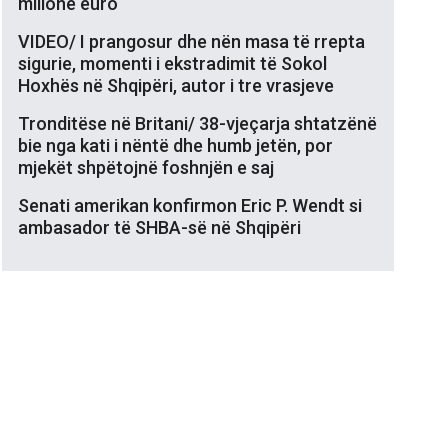
milionë euro
VIDEO/ I prangosur dhe nën masa të rrepta
sigurie, momenti i ekstradimit të Sokol
Hoxhës në Shqipëri, autor i tre vrasjeve
Tronditëse në Britani/ 38-vjeçarja shtatzënë
bie nga kati i nëntë dhe humb jetën, por
mjekët shpëtojnë foshnjën e saj
Senati amerikan konfirmon Eric P. Wendt si
ambasador të SHBA-së në Shqipëri