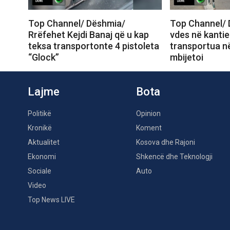
Top Channel/ Dëshmia/
Top Channel/ 
Rrëfehet Kejdi Banaj që u kap
vdes në kantie
teksa transportonte 4 pistoleta
transportua në
“Glock”
mbijetoi
Lajme
Bota
Politikë
Opinion
Kronikë
Koment
Aktualitet
Kosova dhe Rajoni
Ekonomi
Shkencë dhe Teknologji
Sociale
Auto
Video
Top News LIVE