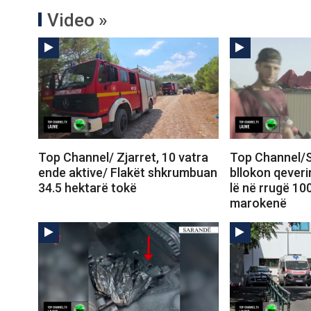
Video »
Top Channel/ Zjarret, 10 vatra
Top Channel/S
ende aktive/ Flakët shkrumbuan
bllokon qeveri
34.5 hektarë tokë
lë në rrugë 10
marokenë