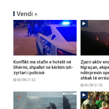
Vendi »
Konflikt me stafin e hotelit në
Zjarri aktiv e
Dhërmi, shpallet në kërkim ish-
Ngraçan, ekipe
zyrtari i policisë
ndërpresin op
shkak të errës
06/08 21:52
06/08 21:35