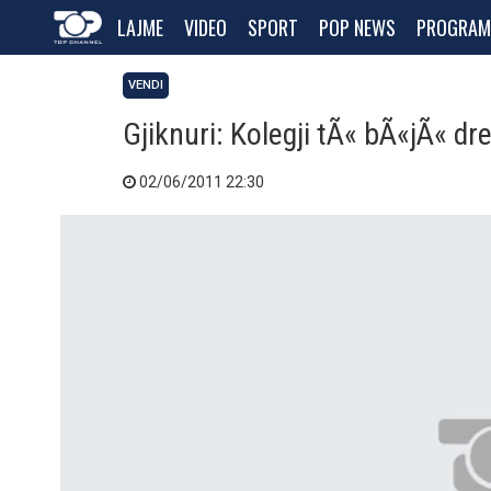
LAJME
VIDEO
SPORT
POP NEWS
PROGRAM
VENDI
Gjiknuri: Kolegji tÃ« bÃ«jÃ« dre
02/06/2011 22:30