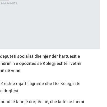
 deputeti socialist dhe një ndër hartuesit e
ndrimin e opozitës se Kolegji është i vetmi
inë në vend.
QZ është mjaft flagrante dhe ftoi Kolegjin të
ë drejtësi.
ë mund të kthejë drejtësinë, dhe këtë se themi