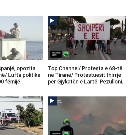
panjë, opozita
Top Channel/ Protesta e 68-të
në/ Lufta politike
në Tiranë/ Protestuesit thirrje
00 fëmijë
për Gjykatën e Lartë: Pezulloni…