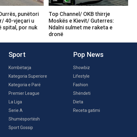
Durrës, punëtori
Top Channel/ OKB thirrje
r/ 40-vjeçari u
Moskës e Kievit/ Guterres:
 spital, por nuk
Ndalni sulmet me raketa e
dronë
Sport
Pop News
Kombëtarja
Showbiz
Kategoria Superiore
Lifestyle
Kategoria e Parë
Fashion
Premier League
Shëndeti
La Liga
Dieta
Serie A
Receta gatimi
Shumësportësh
Sport Gossip