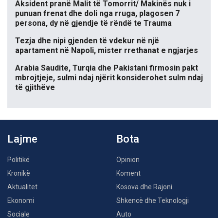
Aksident pranë Malit të Tomorrit/ Makinës nuk i
punuan frenat dhe doli nga rruga, plagosen 7
persona, dy në gjendje të rëndë te Trauma
Tezja dhe nipi gjenden të vdekur në një
apartament në Napoli, mister rrethanat e ngjarjes
Arabia Saudite, Turqia dhe Pakistani firmosin pakt
mbrojtjeje, sulmi ndaj njërit konsiderohet sulm ndaj
të gjithëve
Lajme
Bota
Politikë
Opinion
Kronikë
Koment
Aktualitet
Kosova dhe Rajoni
Ekonomi
Shkencë dhe Teknologji
Sociale
Auto