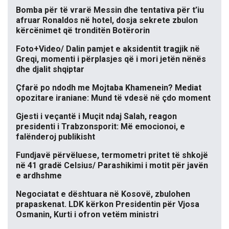
Bomba për të vrarë Messin dhe tentativa për t’iu
afruar Ronaldos në hotel, dosja sekrete zbulon
kërcënimet që tronditën Botërorin
Foto+Video/ Dalin pamjet e aksidentit tragjik në
Greqi, momenti i përplasjes që i mori jetën nënës
dhe djalit shqiptar
Çfarë po ndodh me Mojtaba Khamenein? Mediat
opozitare iraniane: Mund të vdesë në çdo moment
Gjesti i veçantë i Muçit ndaj Salah, reagon
presidenti i Trabzonsporit: Më emocionoi, e
falënderoj publikisht
Fundjavë përvëluese, termometri pritet të shkojë
në 41 gradë Celsius/ Parashikimi i motit për javën
e ardhshme
Negociatat e dështuara në Kosovë, zbulohen
prapaskenat. LDK kërkon Presidentin për Vjosa
Osmanin, Kurti i ofron vetëm ministri