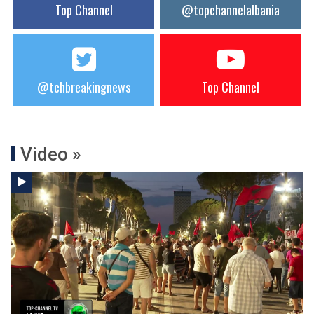
Top Channel
@topchannelalbania
@tchbreakingnews
Top Channel
Video »