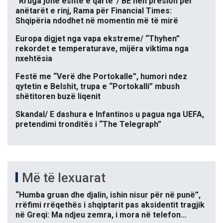
“Rruga jonë është e qartë”/ BE nën presion për
anëtarët e rinj, Rama për Financial Times:
Shqipëria ndodhet në momentin më të mirë
Europa digjet nga vapa ekstreme/ “Thyhen”
rekordet e temperaturave, mijëra viktima nga
nxehtësia
Festë me “Verë dhe Portokalle”, humori ndez
qytetin e Belshit, trupa e “Portokalli” mbush
shëtitoren buzë liqenit
Skandal/ E dashura e Infantinos u pagua nga UEFA,
pretendimi tronditës i “The Telegraph”
Më të lexuarat
“Humba gruan dhe djalin, ishin nisur për në punë”,
rrëfimi rrëqethës i shqiptarit pas aksidentit tragjik
në Greqi: Ma ndjeu zemra, i mora në telefon…