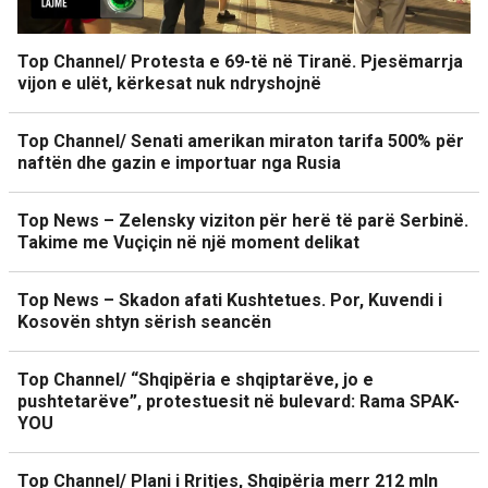
Top Channel/ Protesta e 69-të në Tiranë. Pjesëmarrja
vijon e ulët, kërkesat nuk ndryshojnë
Top Channel/ Senati amerikan miraton tarifa 500% për
naftën dhe gazin e importuar nga Rusia
Top News – Zelensky viziton për herë të parë Serbinë.
Takime me Vuçiçin në një moment delikat
Top News – Skadon afati Kushtetues. Por, Kuvendi i
Kosovën shtyn sërish seancën
Top Channel/ “Shqipëria e shqiptarëve, jo e
pushtetarëve”, protestuesit në bulevard: Rama SPAK-
YOU
Top Channel/ Plani i Rritjes, Shqipëria merr 212 mln