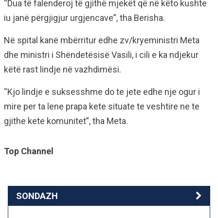
“Dua të falenderoj të gjithë mjekët që në këto kushte
iu janë përgjigjur urgjencave”, tha Berisha.
Në spital kanë mbërritur edhe zv/kryeministri Meta
dhe ministri i Shëndetësisë Vasili, i cili e ka ndjekur
këtë rast lindje në vazhdimësi.
“Kjo lindje e suksesshme do te jete edhe nje ogur i
mire per ta lene prapa kete situate te veshtire ne te
gjithe kete komunitet”, tha Meta.
Top Channel
SONDAZH