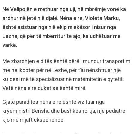
Në Velipojën e rrethuar nga uji, në mbrëmje vonë ka
ardhur në jetë një djalë. Nëna e re, Violeta Marku,
është asistuar nga një ekip mjekësor i nisur nga
Lezha, që për të mbërritur te ajo, ka udhëtuar me
varkë.
Me zbardhjen e ditës është bërë i mundur transportimi
me helikopter për në Lezhë, për t’iu nënshtruar një
kujdesi më të specializuar në maternitetin e qytetit.
Vetë nëna e re duket se është mirë.
Gjatë paradites nëna e re është vizituar nga
kryeministri Berisha dhe bashkëshortja, një pediatre
kjo me mjaft eksperiencë.