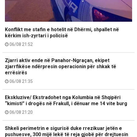
Konflikt me stafin e hotelit në Dhërmi, shpallet në
kërkim ish-zyrtari i policisë
06/08 21:52
Zjarri aktiv ende në Panahor-Ngraçan, ekipet
zjarrfikëse ndërpresin operacionin për shkak të
errësirës
06/08 21:35
Ekskluzive/ Ekstradohet nga Kolumbia në Shqipëri
“kimisti” i drogës në Frakull, i dënuar me 14 vite burg
06/08 21:20
Shkeli perimetrin e sigurisë duke rrezikuar jetën e
pushuesve, 300 mijë lekë të reja gjobë për drejtuesin