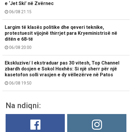
e ‘Jet Ski’ në Zvërnec
06/08 21:15
Largim të klasës politike dhe qeveri teknike,
protestuesit vijojnë thirrjet para Kryeministrisë në
ditën e 68-të
06/08 20:00
Ekskluzive/ I ekstraduar pas 30 vitesh, Top Channel
zbardh dosjen e Sokol Hoxhës: Si një sherr për një
kasetofon solli vrasjen e dy vëllezërve në Patos
06/08 19:50
Na ndiqni: