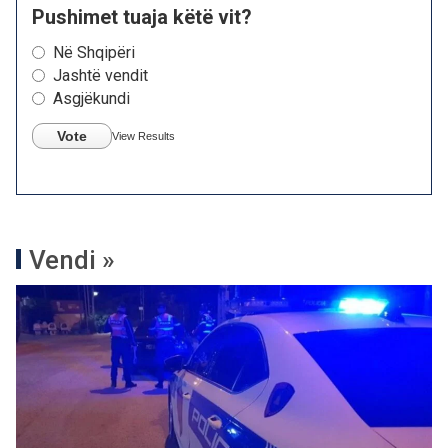
Pushimet tuaja këtë vit?
Në Shqipëri
Jashtë vendit
Asgjëkundi
Vote
View Results
Vendi »