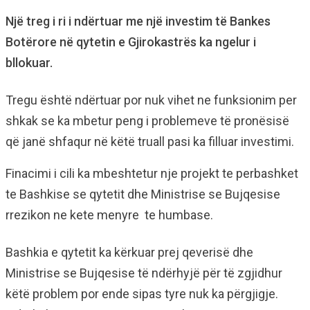
Një treg i ri i ndërtuar me një investim të Bankes
Botërore në qytetin e Gjirokastrës ka ngelur i
bllokuar.
Tregu është ndërtuar por nuk vihet ne funksionim per
shkak se ka mbetur peng i problemeve të pronësisë
që janë shfaqur në këtë truall pasi ka filluar investimi.
Finacimi i cili ka mbeshtetur nje projekt te perbashket
te Bashkise se qytetit dhe Ministrise se Bujqesise
rrezikon ne kete menyre te humbase.
Bashkia e qytetit ka kërkuar prej qeverisë dhe
Ministrise se Bujqesise të ndërhyjë për të zgjidhur
këtë problem por ende sipas tyre nuk ka përgjigje.