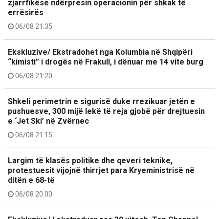
zjarrfikëse ndërpresin operacionin për shkak të
errësirës
06/08 21:35
Ekskluzive/ Ekstradohet nga Kolumbia në Shqipëri
“kimisti” i drogës në Frakull, i dënuar me 14 vite burg
06/08 21:20
Shkeli perimetrin e sigurisë duke rrezikuar jetën e
pushuesve, 300 mijë lekë të reja gjobë për drejtuesin
e ‘Jet Ski’ në Zvërnec
06/08 21:15
Largim të klasës politike dhe qeveri teknike,
protestuesit vijojnë thirrjet para Kryeministrisë në
ditën e 68-të
06/08 20:00