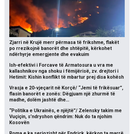
Zjarri në Krujë merr përmasa të frikshme, flakët
po rrezikojnë banorët dhe shtëpitë, kërkohet
ndërhyrje emergjente dhe evakuim
Ish-efektivi i Forcave të Armatosura u vra me
kallashnikov nga shoku i fëmijërisë, zv. drejtori i
Hetimit: Kishin konflikt të mbartur prej disa kohësh
Vrasja e 20-vjeçarit në Korçë/ “Jemi të frikësuar”,
flasin banorët e zonës: Dëgjuam një zhurmë të
madhe, dolëm jashtë dhe…
“Politika e Ukrainës, e njëjtë”/ Zelensky takim me
Vuçiçin, s’ndryshon qëndrim: Nuk do ta njohim
Kosovën
Roma e ka seriozisht për Endrick, kërkon ta marrë