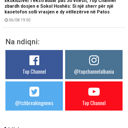
Ekskluzive/ I ekstraduar pas 30 vitesh, Top Channel
zbardh dosjen e Sokol Hoxhës: Si një sherr për një
kasetofon solli vrasjen e dy vëllezërve në Patos
06/08 19:50
Na ndiqni:
Top Channel
@topchannelalbania
@tchbreakingnews
Top Channel