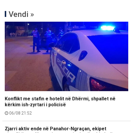
Vendi »
Konflikt me stafin e hotelit në Dhërmi, shpallet në
kërkim ish-zyrtari i policisë
06/08 21:52
Zjarri aktiv ende në Panahor-Ngraçan, ekipet