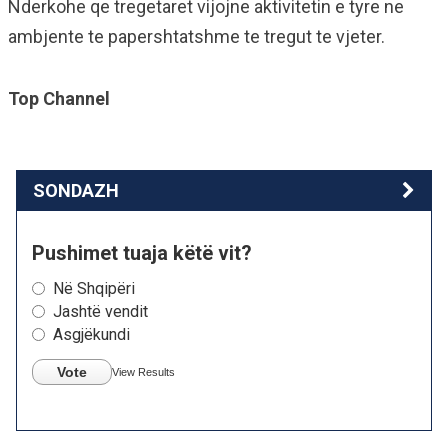
Nderkohe qe tregetaret vijojne aktivitetin e tyre ne
ambjente te papershtatshme te tregut te vjeter.
Top Channel
SONDAZH
Pushimet tuaja këtë vit?
Në Shqipëri
Jashtë vendit
Asgjëkundi
Vote
View Results