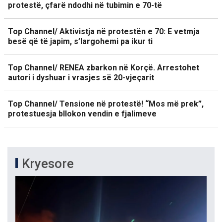
protestë, çfarë ndodhi në tubimin e 70-të
Top Channel/ Aktivistja në protestën e 70: E vetmja
besë që të japim, s’largohemi pa ikur ti
Top Channel/ RENEA zbarkon në Korçë. Arrestohet
autori i dyshuar i vrasjes së 20-vjeçarit
Top Channel/ Tensione në protestë! “Mos më prek”,
protestuesja bllokon vendin e fjalimeve
Kryesore