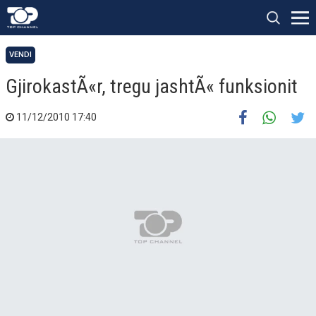
VENDI
GjirokastÃ«r, tregu jashtÃ« funksionit
11/12/2010 17:40