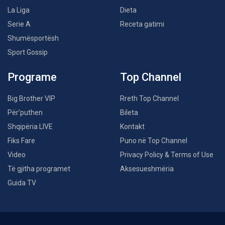
La Liga
Dieta
Serie A
Receta gatimi
Shumësportësh
Sport Gossip
Programe
Top Channel
Big Brother VIP
Rreth Top Channel
Për’puthen
Bileta
Shqipëria LIVE
Kontakt
Fiks Fare
Puno në Top Channel
Video
Privacy Policy & Terms of Use
Të gjitha programet
Aksesueshmëria
Guida TV