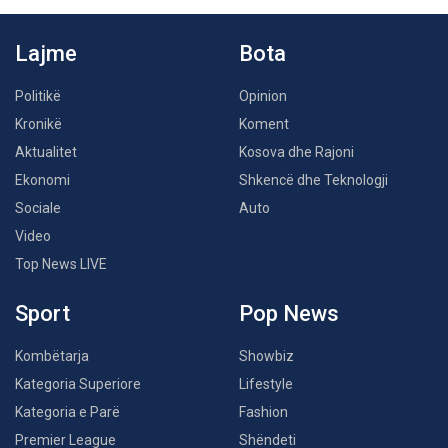
Lajme
Bota
Politikë
Opinion
Kronikë
Koment
Aktualitet
Kosova dhe Rajoni
Ekonomi
Shkencë dhe Teknologji
Sociale
Auto
Video
Top News LIVE
Sport
Pop News
Kombëtarja
Showbiz
Kategoria Superiore
Lifestyle
Kategoria e Parë
Fashion
Premier League
Shëndeti