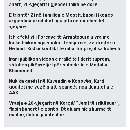
sherr, 20-vjeçarit i gjendet thika në dorë
E trishtë/ Zi në familjen e Messit, babai i ikones
argjentinase ndahet nga jeta në moshën 68-
vjeçare
Ish-efektivi i Forcave të Armatosura u vra me
kallashnikov nga shoku i fëmijërisë, zv. drejtori i
Hetimit: Kishin konflikt të mbartur prej disa kohësh
Irani publikon videon e rrallë të liderit suprem,
shtohen pikëpyetjet për shëndetin e Mojtaba
Khameneit
Nuk ka qetësi në Kuvendin e Kosovës, Kurti
goditet me vezë gjatë seancës nga deputetja e
AAK
Vrasja e 20-vjeçarit në Korçë/ “Jemi të frikësuar”,
flasin banorët e zonës: Dëgjuam një zhurmë të
madhe, dolëm jashtë dhe…