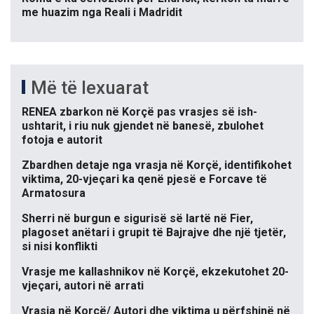
me huazim nga Reali i Madridit
Më të lexuarat
RENEA zbarkon në Korçë pas vrasjes së ish-
ushtarit, i riu nuk gjendet në banesë, zbulohet
fotoja e autorit
Zbardhen detaje nga vrasja në Korçë, identifikohet
viktima, 20-vjeçari ka qenë pjesë e Forcave të
Armatosura
Sherri në burgun e sigurisë së lartë në Fier,
plagoset anëtari i grupit të Bajrajve dhe një tjetër,
si nisi konflikti
Vrasje me kallashnikov në Korçë, ekzekutohet 20-
vjeçari, autori në arrati
Vrasja në Korçë/ Autori dhe viktima u përfshinë në