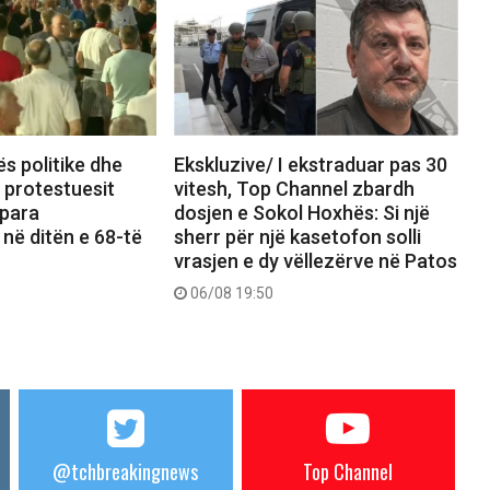
ës politike dhe
Ekskluzive/ I ekstraduar pas 30
, protestuesit
vitesh, Top Channel zbardh
 para
dosjen e Sokol Hoxhës: Si një
 në ditën e 68-të
sherr për një kasetofon solli
vrasjen e dy vëllezërve në Patos
06/08 19:50
@tchbreakingnews
Top Channel