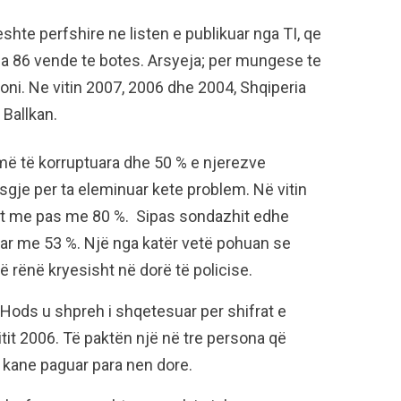
 eshte perfshire ne listen e publikuar nga TI, qe
a 86 vende te botes. Arsyeja; per mungese te
ni. Ne vitin 2007, 2006 dhe 2004, Shqiperia
 Ballkan.
t më të korruptuara dhe 50 % e njerezve
sgje per ta eleminuar kete problem. Në vitin
jet me pas me 80 %. Sipas sondazhit edhe
uar me 53 %. Një nga katër vetë pohuan se
në rënë kryesisht në dorë të policise.
in Hods u shpreh i shqetesuar per shifrat e
vitit 2006. Të paktën një në tre persona që
n kane paguar para nen dore.