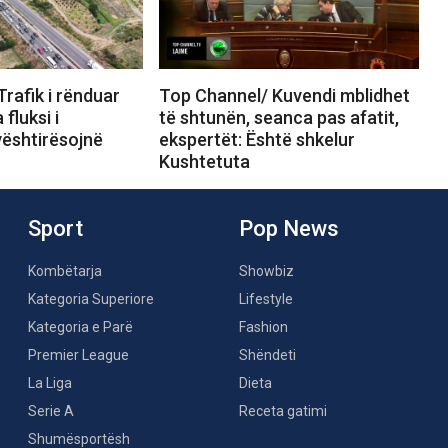
rafik i rënduar
Top Channel/ Kuvendi mblidhet
fluksi i
të shtunën, seanca pas afatit,
vështirësojnë
ekspertët: Është shkelur
Kushtetuta
Sport
Pop News
Kombëtarja
Showbiz
Kategoria Superiore
Lifestyle
Kategoria e Parë
Fashion
Premier League
Shëndeti
La Liga
Dieta
Serie A
Receta gatimi
Shumësportësh