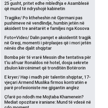
25 gusht, pritet edhe mbledhja e Asamblesë
që mund të ndryshojë kabinetin
Tragjike/ Po ktheheshin në Gjermani pas
pushimeve në vendlindje, humbin jetën në
aksident tre anëtarët e familjes nga Kosova
Foto+Video/ Dalin pamjet e aksidentit tragjik
në Greqi, momenti i përplasjes që i mori jetën
nënës dhe djalit shqiptar
Bomba për të vrarë Messin dhe tentativa për
t’iu afruar Ronaldos në hotel, dosja sekrete
zbulon kërcënimet që tronditën Botërorin
E kryer/ Hap i madh për talentin shqiptar, 17-
vjeçari Armend Muslika firmos kontratën e
parë profesioniste me gjigantin anglez
Çfarë po ndodh me Mojtaba Khamenein?
Mediat opozitare iraniane: Mund të vdesë në
çdo moment