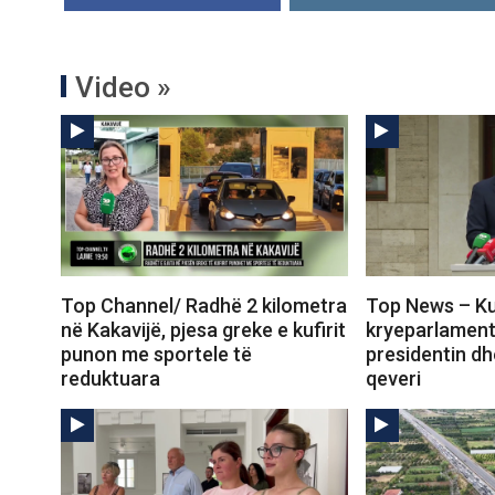
Video »
Top Channel/ Radhë 2 kilometra
Top News – Kur
në Kakavijë, pjesa greke e kufirit
kryeparlament
punon me sportele të
presidentin dh
reduktuara
qeveri