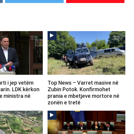
ti i jep vetëm
Top News – Varret masive në
arin. LDK kërkon
Zubin Potok. Konfirmohet
e ministra në
prania e mbetjeve mortore në
zonën e tretë