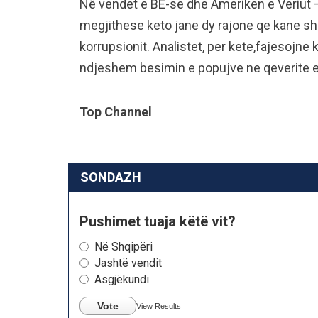
Në vendet e BE-se dhe Ameriken e Veriut 
megjithese keto jane dy rajone qe kane she
korrupsionit. Analistet, per kete,fajesojne 
ndjeshem besimin e popujve ne qeverite e t
Top Channel
SONDAZH
Pushimet tuaja këtë vit?
Në Shqipëri
Jashtë vendit
Asgjëkundi
Vote
View Results