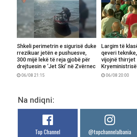
Shkeli perimetrin e sigurisë duke
Largim të klas
rrezikuar jetën e pushuesve,
qeveri teknike
300 mijë lekë të reja gjobë për
vijojnë thirrjet
drejtuesin e ‘Jet Ski’ në Zvërnec
Kryeministrisë
06/08 21:15
06/08 20:00
Na ndiqni:
Top Channel
@topchannelalbania