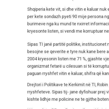
Shqiperia kete vit, si dhe vitin e kaluar nuk
per kete sondazh pyeti 90 mije persona ng
burimeve nga ku mund te nxirret informacio
kryesonte listen, si vendi me korruptuar ne
Sipas TI janë partitë politike, institucione
besojne se qeverite e tyre nuk kane bere a
2004 kryesonin listen me 71 %, gjashte v
organizmat fetarë u cilesuan si të korrupt
paguan rryshfet vitin e kaluar, shifra që ka
Drejtori i Politikave te Kerkimit në TI, Rob
rryshfeteve. Sipas tij- jane dyfishuar prej 
kishte lidhje me policine ne te gjithe bote