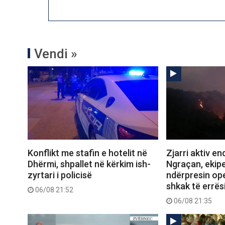
Vendi »
Konflikt me stafin e hotelit në
Zjarri aktiv e
Dhërmi, shpallet në kërkim ish-
Ngraçan, ekipe
zyrtari i policisë
ndërpresin op
shkak të errës
06/08 21:52
06/08 21:35