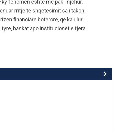
–ky fenomen eshte me pak i njohur,
nuar rritje te shqetesimit sa i takon
krizen financiare boterore, qe ka ulur
yre, bankat apo institucionet e tjera.