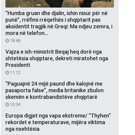
“Humba gruan dhe djalin, ishin nisur për në
punë”, rrëfimi rrëqethës i shqiptarit pas
aksidentit tragjik në Greqi: Ma ndjeu zemra, i
mora në telefon…
18:48
Vajza e ish-ministrit Beqaj heq dorë nga
shtetësia shqiptare, dekreti miratohet nga
Presidenti
11:12
“Paguajnë 24 mijë paund dhe kalojnë me
pasaporta false”, media britanike zbulon
skemën e kontrabandistëve shqiptarë
10:34
Europa digjet nga vapa ekstreme/ “Thyhen”
rekordet e temperaturave, mijëra viktima
nga nxehtësia