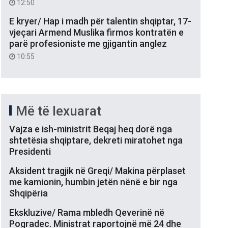
12:50
E kryer/ Hap i madh për talentin shqiptar, 17-
vjeçari Armend Muslika firmos kontratën e
parë profesioniste me gjigantin anglez
10:55
Më të lexuarat
Vajza e ish-ministrit Beqaj heq dorë nga
shtetësia shqiptare, dekreti miratohet nga
Presidenti
Aksident tragjik në Greqi/ Makina përplaset
me kamionin, humbin jetën nënë e bir nga
Shqipëria
Ekskluzive/ Rama mbledh Qeverinë në
Pogradec. Ministrat raportojnë më 24 dhe