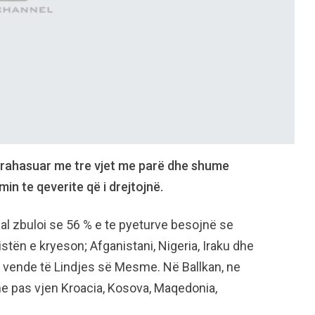
krahasuar me tre vjet me parë dhe shume
n te qeverite që i drejtojnë.
al zbuloi se 56 % e te pyeturve besojnë se
istën e kryeson; Afganistani, Nigeria, Iraku dhe
e vende të Lindjes së Mesme. Në Ballkan, ne
e pas vjen Kroacia, Kosova, Maqedonia,