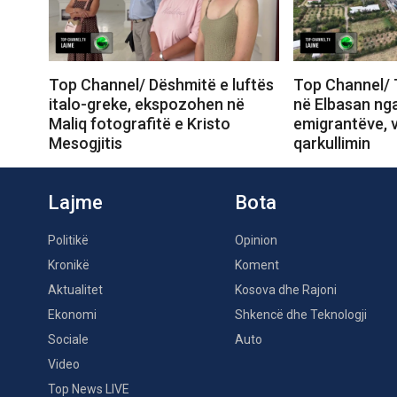
Top Channel/ Dëshmitë e luftës
Top Channel/ T
italo-greke, ekspozohen në
në Elbasan nga 
Maliq fotografitë e Kristo
emigrantëve, 
Mesogjitis
qarkullimin
Lajme
Bota
Politikë
Opinion
Kronikë
Koment
Aktualitet
Kosova dhe Rajoni
Ekonomi
Shkencë dhe Teknologji
Sociale
Auto
Video
Top News LIVE