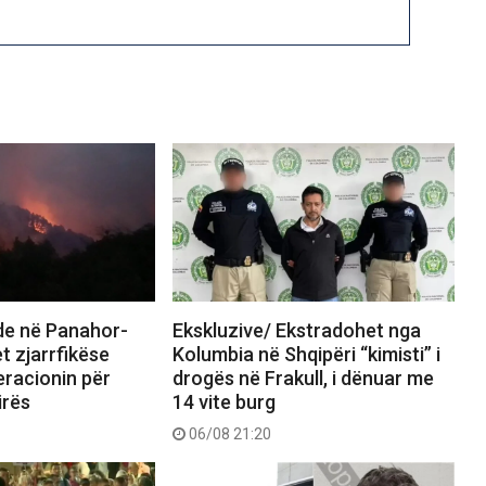
nde në Panahor-
Ekskluzive/ Ekstradohet nga
t zjarrfikëse
Kolumbia në Shqipëri “kimisti” i
eracionin për
drogës në Frakull, i dënuar me
irës
14 vite burg
06/08 21:20