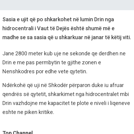
Sasia e ujit që po shkarkohet në lumin Drin nga
hidrocentrali i Vaut të Dejës është shumë më e
madhe se sa sasia që u shkarkuar në janar të këtij viti.
Jane 2800 meter kub uje ne sekonde qe derdhen ne
Drin e me pas permbytin te gjithe zonen e
Nenshkodres por edhe vete qytetin.
Ndërkohë që uji në Shkodër përparon duke iu afruar
qendrës së qytetit, shkarkimet nga hidrocentralet mbi
Drin vazhdojne me kapacitet te plote e niveli i liqeneve
eshte ne piken kritike.
Top Channel