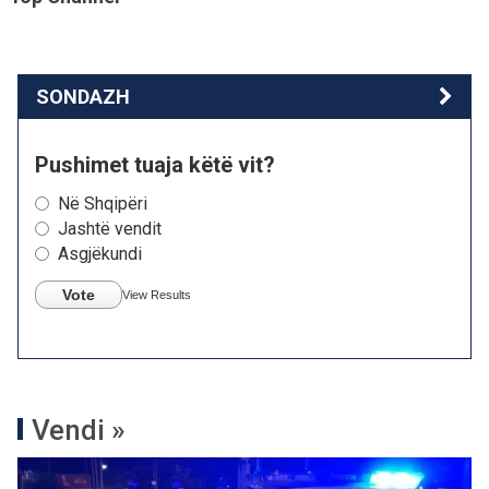
SONDAZH
Pushimet tuaja këtë vit?
Në Shqipëri
Jashtë vendit
Asgjëkundi
Vote
View Results
Vendi »