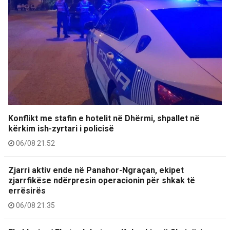
Konflikt me stafin e hotelit në Dhërmi, shpallet në
kërkim ish-zyrtari i policisë
06/08 21:52
Zjarri aktiv ende në Panahor-Ngraçan, ekipet
zjarrfikëse ndërpresin operacionin për shkak të
errësirës
06/08 21:35