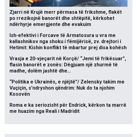
Zjarri në Krujë merr përmasa të frikshme, flakët
po rrezikojnë banorët dhe shtëpitë, kërkohet
ndërhyrje emergjente dhe evakuim
Ish-efektivi i Forcave të Armatosura u vra me
kallashnikov nga shoku i fëmijërisë, zv. drejtori i
Hetimit: Kishin konflikt të mbartur prej disa kohësh
Vrasja e 20-vjeçarit në Korçë/ “Jemi të frikësuar”,
flasin banorët e zonës: Dëgjuam një zhurmë të
madhe, dolëm jashtë dhe…
“Politika e Ukrainës, e njëjtë”/ Zelensky takim me
Vuçiçin, s’ndryshon qëndrim: Nuk do ta njohim
Kosovën
Roma e ka seriozisht për Endrick, kërkon ta marrë
me huazim nga Reali i Madridit