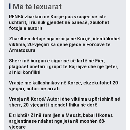
Më të lexuarat
RENEA zbarkon në Korçë pas vrasjes së ish-
ushtarit, i riu nuk gjendet në banesë, zbulohet
fotoja e autorit
Zbardhen detaje nga vrasja në Korçë, identifikohet
viktima, 20-vjeçari ka qenë pjesë e Forcave të
Armatosura
Sherri në burgun e sigurisë së lartë në Fier,
plagoset anëtari i grupit të Bajrajve dhe një tjetër,
si nisi konflikti
Vrasje me kallashnikov në Korçë, ekzekutohet 20-
vjeçari, autori në arrati
Vrasja në Korçë/ Autori dhe viktima u përfshinë në
sherr, 20-vjeçarit i gjendet thika në dorë
E trishtë/ Zi në familjen e Messit, babai i ikones
argjentinase ndahet nga jeta në moshën 68-
vjeçare