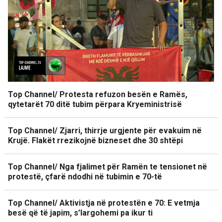
Top Channel/ Protesta refuzon besën e Ramës,
qytetarët 70 ditë tubim përpara Kryeministrisë
Top Channel/ Zjarri, thirrje urgjente për evakuim në
Krujë. Flakët rrezikojnë bizneset dhe 30 shtëpi
Top Channel/ Nga fjalimet për Ramën te tensionet në
protestë, çfarë ndodhi në tubimin e 70-të
Top Channel/ Aktivistja në protestën e 70: E vetmja
besë që të japim, s’largohemi pa ikur ti