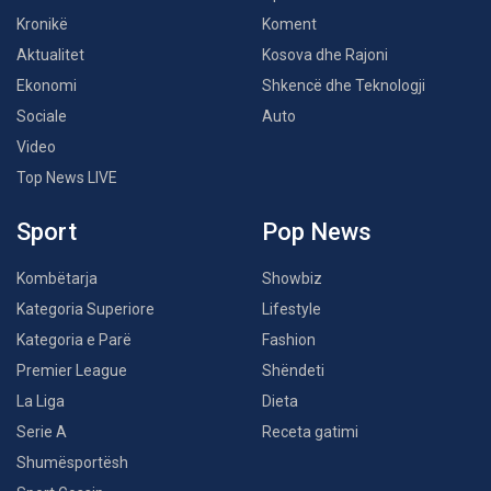
Kronikë
Koment
Aktualitet
Kosova dhe Rajoni
Ekonomi
Shkencë dhe Teknologji
Sociale
Auto
Video
Top News LIVE
Sport
Pop News
Kombëtarja
Showbiz
Kategoria Superiore
Lifestyle
Kategoria e Parë
Fashion
Premier League
Shëndeti
La Liga
Dieta
Serie A
Receta gatimi
Shumësportësh