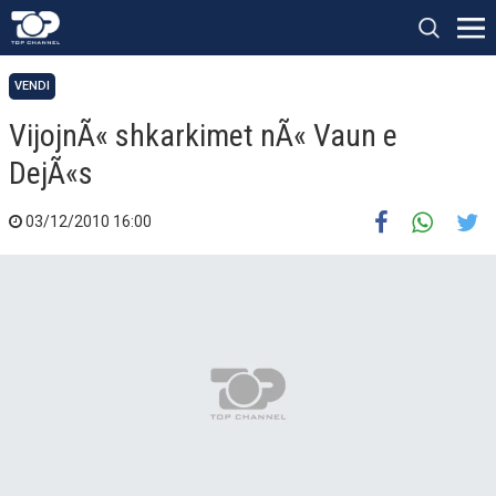
VENDI
VijojnÃ« shkarkimet nÃ« Vaun e
DejÃ«s
03/12/2010 16:00