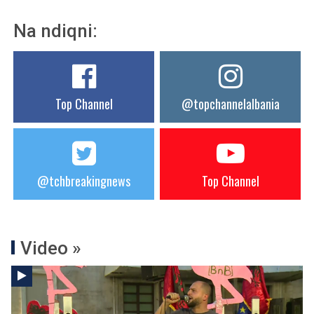
Na ndiqni:
Top Channel
@topchannelalbania
@tchbreakingnews
Top Channel
Video »