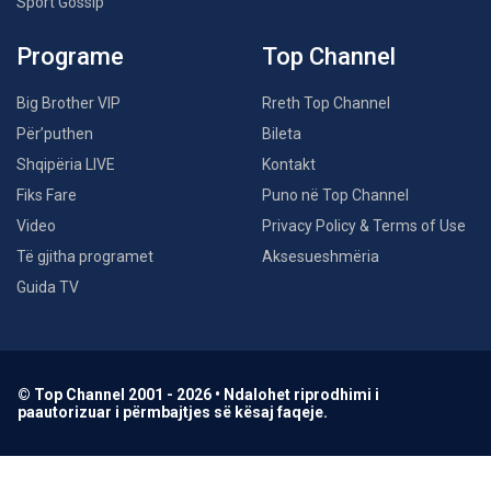
Sport Gossip
Programe
Top Channel
Big Brother VIP
Rreth Top Channel
Për’puthen
Bileta
Shqipëria LIVE
Kontakt
Fiks Fare
Puno në Top Channel
Video
Privacy Policy & Terms of Use
Të gjitha programet
Aksesueshmëria
Guida TV
© Top Channel 2001 - 2026 • Ndalohet riprodhimi i
paautorizuar i përmbajtjes së kësaj faqeje.