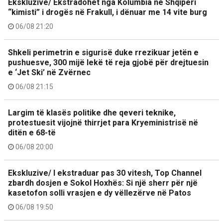
Ekskluzive/ Ekstradohet nga Kolumbia në Shqipëri
“kimisti” i drogës në Frakull, i dënuar me 14 vite burg
06/08 21:20
Shkeli perimetrin e sigurisë duke rrezikuar jetën e
pushuesve, 300 mijë lekë të reja gjobë për drejtuesin
e ‘Jet Ski’ në Zvërnec
06/08 21:15
Largim të klasës politike dhe qeveri teknike,
protestuesit vijojnë thirrjet para Kryeministrisë në
ditën e 68-të
06/08 20:00
Ekskluzive/ I ekstraduar pas 30 vitesh, Top Channel
zbardh dosjen e Sokol Hoxhës: Si një sherr për një
kasetofon solli vrasjen e dy vëllezërve në Patos
06/08 19:50