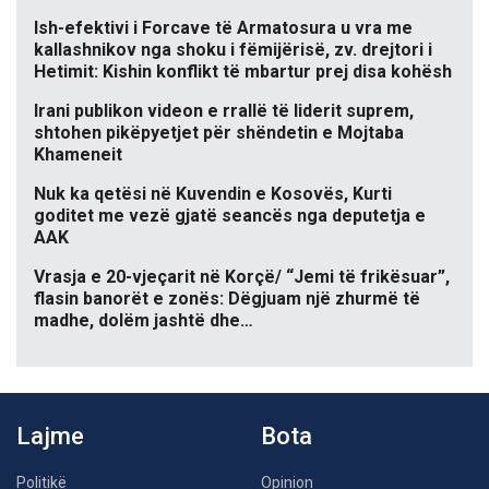
Ish-efektivi i Forcave të Armatosura u vra me
kallashnikov nga shoku i fëmijërisë, zv. drejtori i
Hetimit: Kishin konflikt të mbartur prej disa kohësh
Irani publikon videon e rrallë të liderit suprem,
shtohen pikëpyetjet për shëndetin e Mojtaba
Khameneit
Nuk ka qetësi në Kuvendin e Kosovës, Kurti
goditet me vezë gjatë seancës nga deputetja e
AAK
Vrasja e 20-vjeçarit në Korçë/ “Jemi të frikësuar”,
flasin banorët e zonës: Dëgjuam një zhurmë të
madhe, dolëm jashtë dhe…
Lajme
Bota
Politikë
Opinion