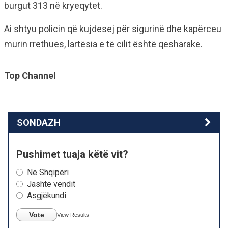
burgut 313 në kryeqytet.
Ai shtyu policin që kujdesej për sigurinë dhe kapërceu
murin rrethues, lartësia e të cilit është qesharake.
Top Channel
SONDAZH
Pushimet tuaja këtë vit?
Në Shqipëri
Jashtë vendit
Asgjëkundi
Vote
View Results