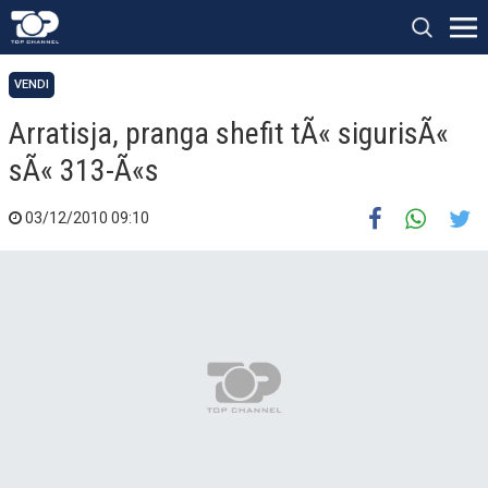
VENDI
Arratisja, pranga shefit tÃ« sigurisÃ«
sÃ« 313-Ã«s
03/12/2010 09:10