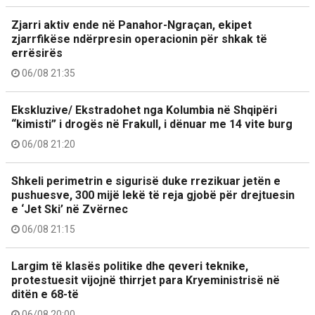
Zjarri aktiv ende në Panahor-Ngraçan, ekipet
zjarrfikëse ndërpresin operacionin për shkak të
errësirës
06/08 21:35
Ekskluzive/ Ekstradohet nga Kolumbia në Shqipëri
“kimisti” i drogës në Frakull, i dënuar me 14 vite burg
06/08 21:20
Shkeli perimetrin e sigurisë duke rrezikuar jetën e
pushuesve, 300 mijë lekë të reja gjobë për drejtuesin
e ‘Jet Ski’ në Zvërnec
06/08 21:15
Largim të klasës politike dhe qeveri teknike,
protestuesit vijojnë thirrjet para Kryeministrisë në
ditën e 68-të
06/08 20:00