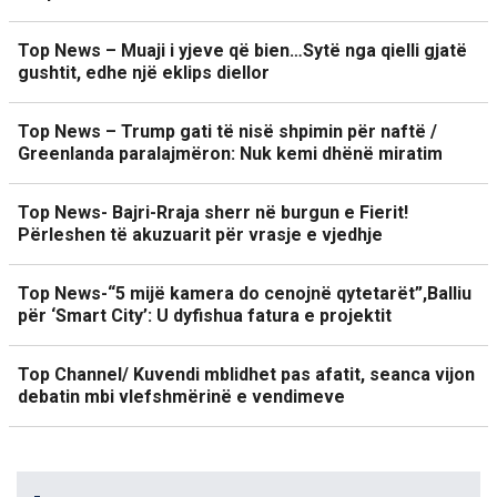
Top News – Muaji i yjeve që bien…Sytë nga qielli gjatë
gushtit, edhe një eklips diellor
Top News – Trump gati të nisë shpimin për naftë /
Greenlanda paralajmëron: Nuk kemi dhënë miratim
Top News- Bajri-Rraja sherr në burgun e Fierit!
Përleshen të akuzuarit për vrasje e vjedhje
Top News-“5 mijë kamera do cenojnë qytetarët”,Balliu
për ‘Smart City’: U dyfishua fatura e projektit
Top Channel/ Kuvendi mblidhet pas afatit, seanca vijon
debatin mbi vlefshmërinë e vendimeve