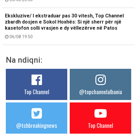
Ekskluzive/ I ekstraduar pas 30 vitesh, Top Channel
zbardh dosjen e Sokol Hoxhës: Si një sherr për një
kasetofon solli vrasjen e dy vëllezërve në Patos
06/08 19:50
Na ndiqni:
Top Channel
@topchannelalbania
@tchbreakingnews
Top Channel