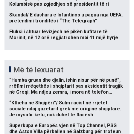
Kolumbisë pas zgjedhjes së presidentit të ri
Skandal/ E dashura e Infantinos u pagua nga UEFA,
pretendimi tronditës i “The Telegraph”
Fluksi i shtuar lëvizjesh në pikën kufitare të
Morinit, në 12 orë regjistrohen mbi 41 mijë hyrje
Më të lexuarat
“Humba gruan dhe djalin, ishin nisur për në punë”,
rrëfimi rrëqethës i shqiptarit pas aksidentit tragjik
në Greqi: Ma ndjeu zemra, i mora në telefon…
“Kthehu në Shqipëri”/ Sulm racist në rrjetet
sociale ndaj gazetarit grek me origjinë shqiptare:
Je mysafir këtu, nuk duhet të flasësh
Superkupa e Europës vjen në Top Channel, PSG
dhe Aston Villa përballen në Salzburg për trofeun