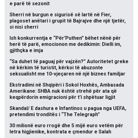
e parë të sezonit
Sherri në burgun e sigurisë së lartë në Fier,
plagoset anëtari i grupit të Bajrajve dhe një tjetër,
si nisi sherri
Ish konkurrentja e “Për’Puthen” bëhet nënë për
herë të parë, emocionon me dedikimin: Dielli im,
gjithçka e imja
“Sa duhet të paguaj për vajzën?” Autoritetet greke
në kërkim të turistit, kërkoi të abuzonte
seksualisht me 10-vjeçaren në një biznes familjar
Ekstradimi në Shqipëri i Sokol Hoxhës, Ambasada
Amerikane: SHBA nuk është strehë për ata që
keqpërdorin emigracioni për t’i shpëtuar ligjit
Skandal/ E dashura e Infantinos u pagua nga UEFA,
pretendimi tronditës i “The Telegraph”
30 milionë euro rrogë dhe 5 mijë euro vetëm për
letra higjienike, kontrata e çmendur e Salah