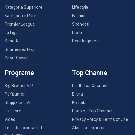
Kategoria Superiore
Lifestyle
Kategoria e Parë
Fashion
Premier League
Shëndeti
La Liga
Dieta
Serie A
Receta gatimi
Shumësportësh
Sport Gossip
Programe
Top Channel
Big Brother VIP
Rreth Top Channel
Për’puthen
Bileta
Shqipëria LIVE
Kontakt
Fiks Fare
Puno në Top Channel
Video
Privacy Policy & Terms of Use
Të gjitha programet
Aksesueshmëria