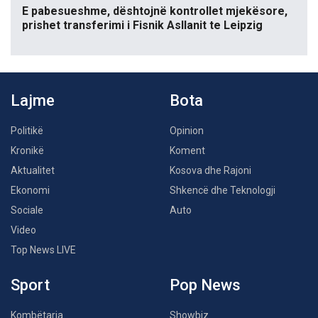
E pabesueshme, dështojnë kontrollet mjekësore,
prishet transferimi i Fisnik Asllanit te Leipzig
Lajme
Bota
Politikë
Opinion
Kronikë
Koment
Aktualitet
Kosova dhe Rajoni
Ekonomi
Shkencë dhe Teknologji
Sociale
Auto
Video
Top News LIVE
Sport
Pop News
Kombëtarja
Showbiz