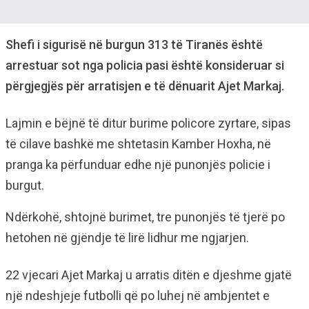
Shefi i sigurisë në burgun 313 të Tiranës është
arrestuar sot nga policia pasi është konsideruar si
përgjegjës për arratisjen e të dënuarit Ajet Markaj.
Lajmin e bëjnë të ditur burime policore zyrtare, sipas
të cilave bashkë me shtetasin Kamber Hoxha, në
pranga ka përfunduar edhe një punonjës policie i
burgut.
Ndërkohë, shtojnë burimet, tre punonjës të tjerë po
hetohen në gjëndje të lirë lidhur me ngjarjen.
22 vjecari Ajet Markaj u arratis ditën e djeshme gjatë
një ndeshjeje futbolli që po luhej në ambjentet e