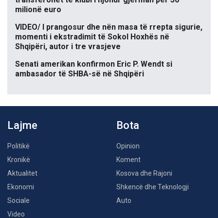
milionë euro
VIDEO/ I prangosur dhe nën masa të rrepta sigurie,
momenti i ekstradimit të Sokol Hoxhës në
Shqipëri, autor i tre vrasjeve
Senati amerikan konfirmon Eric P. Wendt si
ambasador të SHBA-së në Shqipëri
Lajme
Bota
Politikë
Opinion
Kronikë
Koment
Aktualitet
Kosova dhe Rajoni
Ekonomi
Shkencë dhe Teknologji
Sociale
Auto
Video