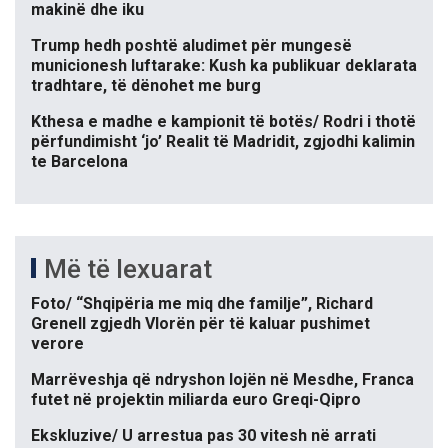
makinë dhe iku
Trump hedh poshtë aludimet për mungesë
municionesh luftarake: Kush ka publikuar deklarata
tradhtare, të dënohet me burg
Kthesa e madhe e kampionit të botës/ Rodri i thotë
përfundimisht ‘jo’ Realit të Madridit, zgjodhi kalimin
te Barcelona
Më të lexuarat
Foto/ “Shqipëria me miq dhe familje”, Richard
Grenell zgjedh Vlorën për të kaluar pushimet
verore
Marrëveshja që ndryshon lojën në Mesdhe, Franca
futet në projektin miliarda euro Greqi-Qipro
Ekskluzive/ U arrestua pas 30 vitesh në arrati