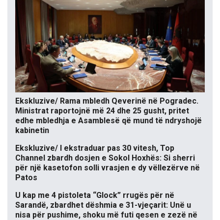
Ekskluzive/ Rama mbledh Qeverinë në Pogradec.
Ministrat raportojnë më 24 dhe 25 gusht, pritet
edhe mbledhja e Asamblesë që mund të ndryshojë
kabinetin
Ekskluzive/ I ekstraduar pas 30 vitesh, Top
Channel zbardh dosjen e Sokol Hoxhës: Si sherri
për një kasetofon solli vrasjen e dy vëllezërve në
Patos
U kap me 4 pistoleta “Glock” rrugës për në
Sarandë, zbardhet dëshmia e 31-vjeçarit: Unë u
nisa për pushime, shoku më futi qesen e zezë në