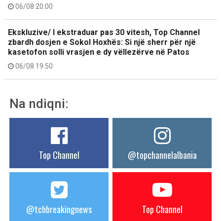
06/08 20:00
Ekskluzive/ I ekstraduar pas 30 vitesh, Top Channel
zbardh dosjen e Sokol Hoxhës: Si një sherr për një
kasetofon solli vrasjen e dy vëllezërve në Patos
06/08 19:50
Na ndiqni:
Top Channel
@topchannelalbania
@tchbreakingnews
Top Channel