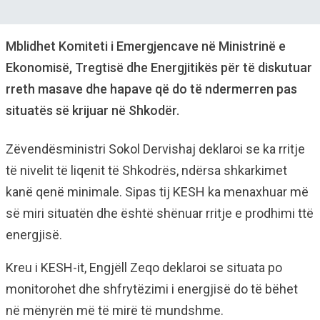
Mblidhet Komiteti i Emergjencave në Ministrinë e
Ekonomisë, Tregtisë dhe Energjitikës për të diskutuar
rreth masave dhe hapave që do të ndermerren pas
situatës së krijuar në Shkodër.
Zëvendësministri Sokol Dervishaj deklaroi se ka rritje
të nivelit të liqenit të Shkodrës, ndërsa shkarkimet
kanë qenë minimale. Sipas tij KESH ka menaxhuar më
së miri situatën dhe është shënuar rritje e prodhimi ttë
energjisë.
Kreu i KESH-it, Engjëll Zeqo deklaroi se situata po
monitorohet dhe shfrytëzimi i energjisë do të bëhet
në mënyrën më të mirë të mundshme.