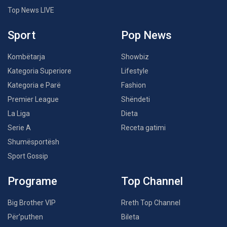
Top News LIVE
Sport
Pop News
Kombëtarja
Showbiz
Kategoria Superiore
Lifestyle
Kategoria e Parë
Fashion
Premier League
Shëndeti
La Liga
Dieta
Serie A
Receta gatimi
Shumësportësh
Sport Gossip
Programe
Top Channel
Big Brother VIP
Rreth Top Channel
Për’puthen
Bileta