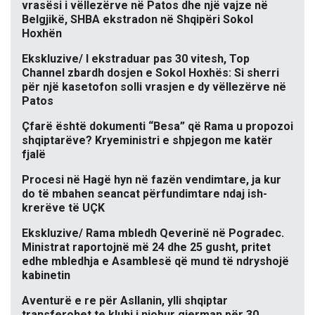
vrasësi i vëllezërve në Patos dhe një vajze në
Belgjikë, SHBA ekstradon në Shqipëri Sokol
Hoxhën
Ekskluzive/ I ekstraduar pas 30 vitesh, Top
Channel zbardh dosjen e Sokol Hoxhës: Si sherri
për një kasetofon solli vrasjen e dy vëllezërve në
Patos
Çfarë është dokumenti “Besa” që Rama u propozoi
shqiptarëve? Kryeministri e shpjegon me katër
fjalë
Procesi në Hagë hyn në fazën vendimtare, ja kur
do të mbahen seancat përfundimtare ndaj ish-
krerëve të UÇK
Ekskluzive/ Rama mbledh Qeverinë në Pogradec.
Ministrat raportojnë më 24 dhe 25 gusht, pritet
edhe mbledhja e Asamblesë që mund të ndryshojë
kabinetin
Aventurë e re për Asllanin, ylli shqiptar
transferohet te klubi i njohur gjerman për 30