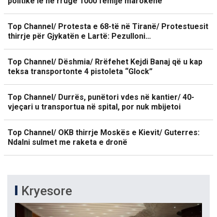
politike lë në rrugë 1000 fëmijë marokenë
Top Channel/ Protesta e 68-të në Tiranë/ Protestuesit
thirrje për Gjykatën e Lartë: Pezulloni…
Top Channel/ Dëshmia/ Rrëfehet Kejdi Banaj që u kap
teksa transportonte 4 pistoleta “Glock”
Top Channel/ Durrës, punëtori vdes në kantier/ 40-
vjeçari u transportua në spital, por nuk mbijetoi
Top Channel/ OKB thirrje Moskës e Kievit/ Guterres:
Ndalni sulmet me raketa e dronë
Kryesore