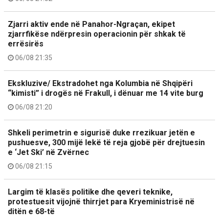
Zjarri aktiv ende në Panahor-Ngraçan, ekipet
zjarrfikëse ndërpresin operacionin për shkak të
errësirës
06/08 21:35
Ekskluzive/ Ekstradohet nga Kolumbia në Shqipëri
“kimisti” i drogës në Frakull, i dënuar me 14 vite burg
06/08 21:20
Shkeli perimetrin e sigurisë duke rrezikuar jetën e
pushuesve, 300 mijë lekë të reja gjobë për drejtuesin
e ‘Jet Ski’ në Zvërnec
06/08 21:15
Largim të klasës politike dhe qeveri teknike,
protestuesit vijojnë thirrjet para Kryeministrisë në
ditën e 68-të