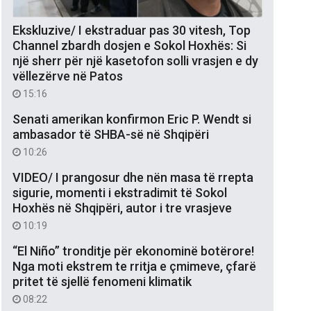
Ekskluzive/ I ekstraduar pas 30 vitesh, Top
Channel zbardh dosjen e Sokol Hoxhës: Si
një sherr për një kasetofon solli vrasjen e dy
vëllezërve në Patos
15:16
Senati amerikan konfirmon Eric P. Wendt si
ambasador të SHBA-së në Shqipëri
10:26
VIDEO/ I prangosur dhe nën masa të rrepta
sigurie, momenti i ekstradimit të Sokol
Hoxhës në Shqipëri, autor i tre vrasjeve
10:19
“El Niño” tronditje për ekonominë botërore!
Nga moti ekstrem te rritja e çmimeve, çfarë
pritet të sjellë fenomeni klimatik
08:22