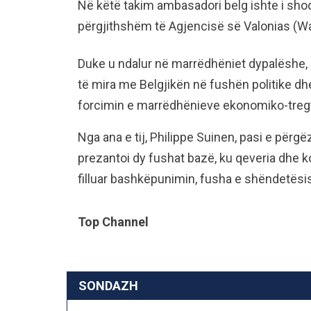
Në këtë takim ambasadori belg ishte i shoq
përgjithshëm të Agjencisë së Valonias (Wal
Duke u ndalur në marrëdhëniet dypalëshe,
të mira me Belgjikën në fushën politike d
forcimin e marrëdhënieve ekonomiko-treg
Nga ana e tij, Philippe Suinen, pasi e përgëzo
prezantoi dy fushat bazë, ku qeveria dhe k
filluar bashkëpunimin, fusha e shëndetësi
Top Channel
SONDAZH