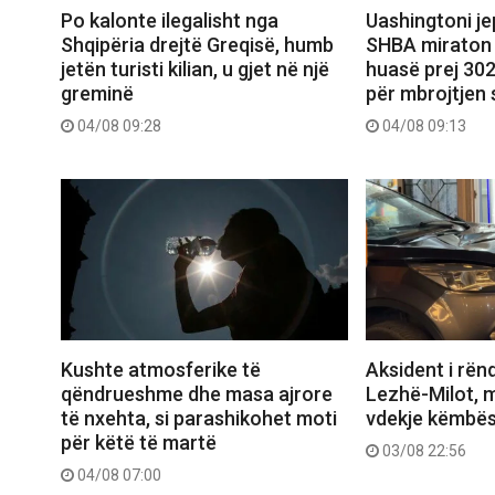
Po kalonte ilegalisht nga
Uashingtoni jep
Shqipëria drejtë Greqisë, humb
SHBA miraton 
jetën turisti kilian, u gjet në një
huasë prej 302
greminë
për mbrojtjen 
04/08 09:28
04/08 09:13
Aksident i rën
Kushte atmosferike të
Lezhë-Milot, m
qëndrueshme dhe masa ajrore
vdekje këmbës
të nxehta, si parashikohet moti
për këtë të martë
03/08 22:56
04/08 07:00