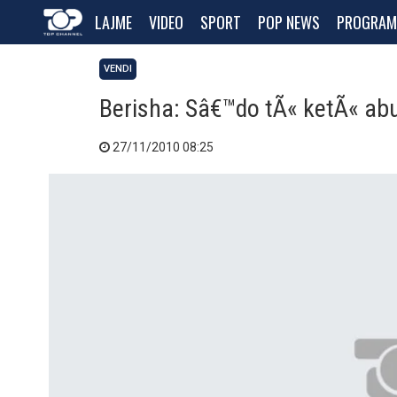
LAJME
VIDEO
SPORT
POP NEWS
PROGRAM
VENDI
Berisha: Sâ€™do tÃ« ketÃ« ab
27/11/2010 08:25