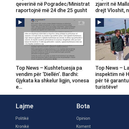
qeverinë në Pogradec/Ministrat
zjarrit në Mall
raportojnë më 24 dhe 25 gusht
drejt Vloshit, 
Top News – Kushtetuesja pa
Top News – La
vendim për ‘Diellën’. Bardhi:
inspektim në 
Gjykata ka shkelur ligjin, vonesa
për të garantu
e…
turistëve!
Lajme
Bota
Politikë
Opinion
Kronikë
Koment