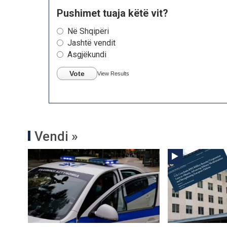
Pushimet tuaja këtë vit?
Në Shqipëri
Jashtë vendit
Asgjëkundi
Vote
View Results
Vendi »