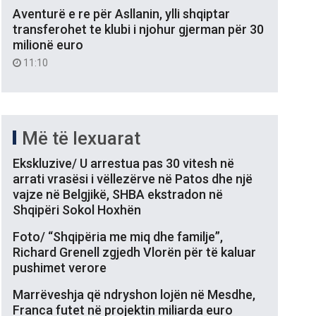
Aventurë e re për Asllanin, ylli shqiptar
transferohet te klubi i njohur gjerman për 30
milionë euro
11:10
Më të lexuarat
Ekskluzive/ U arrestua pas 30 vitesh në
arrati vrasësi i vëllezërve në Patos dhe një
vajze në Belgjikë, SHBA ekstradon në
Shqipëri Sokol Hoxhën
Foto/ “Shqipëria me miq dhe familje”,
Richard Grenell zgjedh Vlorën për të kaluar
pushimet verore
Marrëveshja që ndryshon lojën në Mesdhe,
Franca futet në projektin miliarda euro