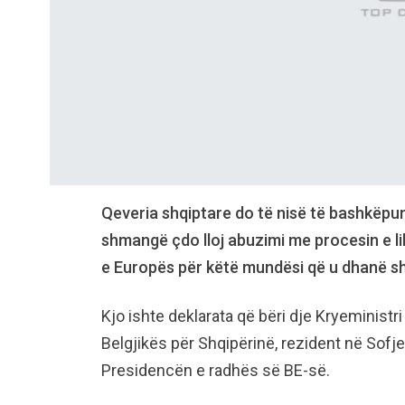
Qeveria shqiptare do të nisë të bashkëpu
shmangë çdo lloj abuzimi me procesin e lib
e Europës për këtë mundësi që u dhanë sh
Kjo ishte deklarata që bëri dje Kryeminist
Belgjikës për Shqipërinë, rezident në Sofje
Presidencën e radhës së BE-së.