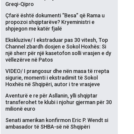
Greqi-Qipro
Çfarë është dokumenti “Besa” që Rama u
propozoi shqiptarëve? Kryeministri e
shpjegon me katër fjalë
Ekskluzive/ I ekstraduar pas 30 vitesh, Top
Channel zbardh dosjen e Sokol Hoxhës: Si
një sherr për një kasetofon solli vrasjen e dy
vëllezërve në Patos
VIDEO/ I prangosur dhe nën masa të rrepta
sigurie, momenti i ekstradimit të Sokol
Hoxhës në Shqipëri, autor i tre vrasjeve
Aventurë e re për Asllanin, ylli shqiptar
transferohet te klubi i njohur gjerman për 30
milionë euro
Senati amerikan konfirmon Eric P. Wendt si
ambasador të SHBA-së në Shqipëri