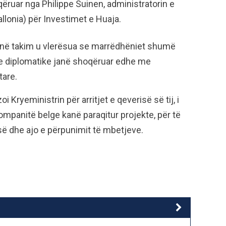
ëruar nga Philippe Suinen, administratorin e
lonia) për Investimet e Huaja.
 në takim u vlerësua se marrëdhëniet shumë
he diplomatike janë shoqëruar edhe me
tare.
i Kryeministrin për arritjet e qeverisë së tij, i
ompanitë belge kanë paraqitur projekte, për të
së dhe ajo e përpunimit të mbetjeve.