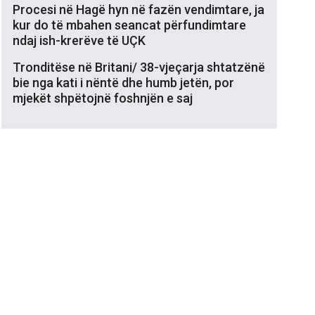
Procesi në Hagë hyn në fazën vendimtare, ja
kur do të mbahen seancat përfundimtare
ndaj ish-krerëve të UÇK
Tronditëse në Britani/ 38-vjeçarja shtatzënë
bie nga kati i nëntë dhe humb jetën, por
mjekët shpëtojnë foshnjën e saj