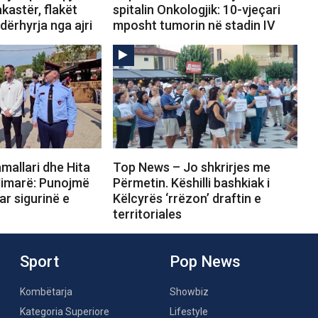
akastër, flakët
spitalin Onkologjik: 10-vjeçari
ndërhyrja nga ajri
mposht tumorin në stadin IV
mallari dhe Hita
Top News – Jo shkrirjes me
Himarë: Punojmë
Përmetin. Këshilli bashkiak i
ar sigurinë e
Këlcyrës ‘rrëzon’ draftin e
territoriales
Sport
Pop News
Kombëtarja
Showbiz
Kategoria Superiore
Lifestyle