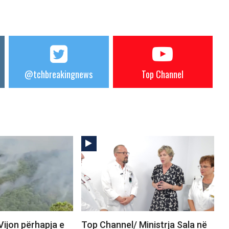
@tchbreakingnews
Top Channel
Vijon përhapja e
Top Channel/ Ministrja Sala në