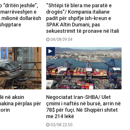
 “dritën jeshile”,
“Shtëpi të blera me paratë e
marrëveshjen e
drogës”/ Kompania italiane
 milionë dollarësh
padit për shpifje ish-kreun e
shqiptare
SPAK Altin Dumani, pas
sekuestrimit të pronave në Itali
04/08 09:04
dë në aksin
Negociatat Iran-SHBA/ Ulet
akina përplas për
çmimi i naftës në bursë, arrin në
orin
78$ për fuçi. Në Shqipëri shitet
me 214 lekë
03/08 22:50