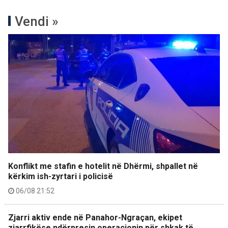
Vendi »
Konflikt me stafin e hotelit në Dhërmi, shpallet në
kërkim ish-zyrtari i policisë
06/08 21:52
Zjarri aktiv ende në Panahor-Ngraçan, ekipet
zjarrfikëse ndërpresin operacionin për shkak të