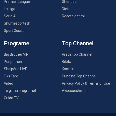
Premier League
Shëndeti
La Liga
Dieta
Serie A
Receta gatimi
Shumësportësh
Sport Gossip
Programe
Top Channel
Big Brother VIP
Rreth Top Channel
Për’puthen
Bileta
Shqipëria LIVE
Kontakt
Fiks Fare
Puno në Top Channel
Video
Privacy Policy & Terms of Use
Të gjitha programet
Aksesueshmëria
Guida TV