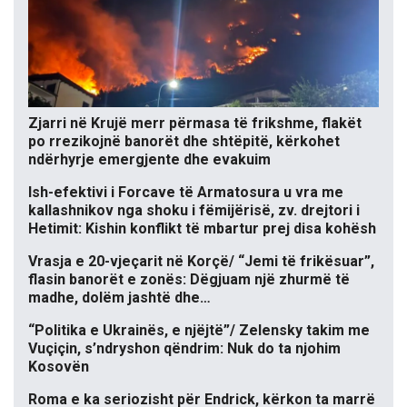
Zjarri në Krujë merr përmasa të frikshme, flakët
po rrezikojnë banorët dhe shtëpitë, kërkohet
ndërhyrje emergjente dhe evakuim
Ish-efektivi i Forcave të Armatosura u vra me
kallashnikov nga shoku i fëmijërisë, zv. drejtori i
Hetimit: Kishin konflikt të mbartur prej disa kohësh
Vrasja e 20-vjeçarit në Korçë/ “Jemi të frikësuar”,
flasin banorët e zonës: Dëgjuam një zhurmë të
madhe, dolëm jashtë dhe…
“Politika e Ukrainës, e njëjtë”/ Zelensky takim me
Vuçiçin, s’ndryshon qëndrim: Nuk do ta njohim
Kosovën
Roma e ka seriozisht për Endrick, kërkon ta marrë