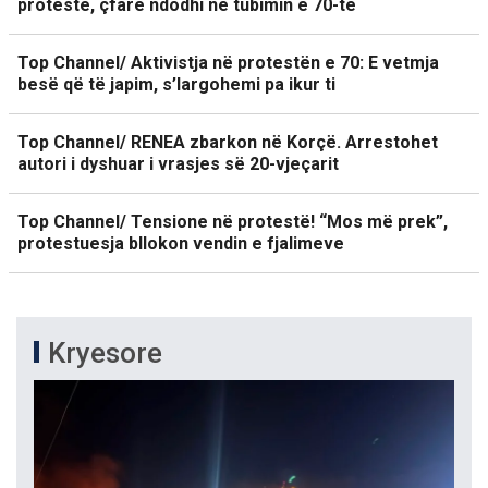
protestë, çfarë ndodhi në tubimin e 70-të
Top Channel/ Aktivistja në protestën e 70: E vetmja
besë që të japim, s’largohemi pa ikur ti
Top Channel/ RENEA zbarkon në Korçë. Arrestohet
autori i dyshuar i vrasjes së 20-vjeçarit
Top Channel/ Tensione në protestë! “Mos më prek”,
protestuesja bllokon vendin e fjalimeve
Kryesore