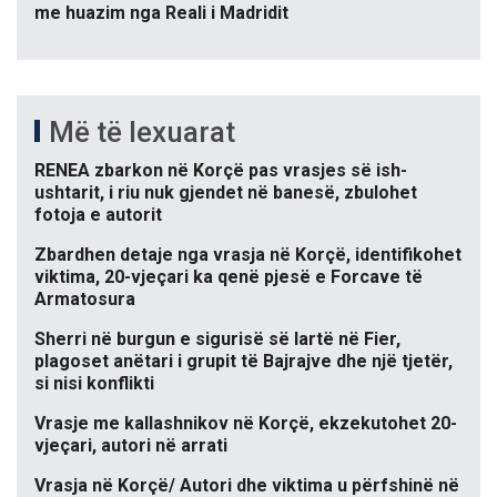
me huazim nga Reali i Madridit
Më të lexuarat
RENEA zbarkon në Korçë pas vrasjes së ish-
ushtarit, i riu nuk gjendet në banesë, zbulohet
fotoja e autorit
Zbardhen detaje nga vrasja në Korçë, identifikohet
viktima, 20-vjeçari ka qenë pjesë e Forcave të
Armatosura
Sherri në burgun e sigurisë së lartë në Fier,
plagoset anëtari i grupit të Bajrajve dhe një tjetër,
si nisi konflikti
Vrasje me kallashnikov në Korçë, ekzekutohet 20-
vjeçari, autori në arrati
Vrasja në Korçë/ Autori dhe viktima u përfshinë në