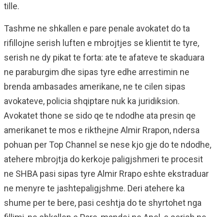
tille.
Tashme ne shkallen e pare penale avokatet do ta
rifillojne serish luften e mbrojtjes se klientit te tyre,
serish ne dy pikat te forta: ate te afateve te skaduara
ne paraburgim dhe sipas tyre edhe arrestimin ne
brenda ambasades amerikane, ne te cilen sipas
avokateve, policia shqiptare nuk ka juridiksion.
Avokatet thone se sido qe te ndodhe ata presin qe
amerikanet te mos e rikthejne Almir Rrapon, ndersa
pohuan per Top Channel se nese kjo gje do te ndodhe,
atehere mbrojtja do kerkoje paligjshmeri te procesit
ne SHBA pasi sipas tyre Almir Rrapo eshte ekstraduar
ne menyre te jashtepaligjshme. Deri atehere ka
shume per te bere, pasi ceshtja do te shyrtohet nga