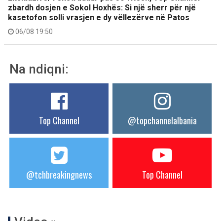
zbardh dosjen e Sokol Hoxhës: Si një sherr për një
kasetofon solli vrasjen e dy vëllezërve në Patos
06/08 19:50
Na ndiqni:
Top Channel
@topchannelalbania
@tchbreakingnews
Top Channel