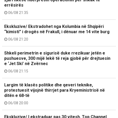
errësirës
06/08 21:35
Ekskluzive/ Ekstradohet nga Kolumbia në Shqipëri
“kimisti” i drogës në Frakull, i dënuar me 14 vite burg
06/08 21:20
Shkeli perimetrin e sigurisë duke rrezikuar jetën e
pushuesve, 300 mijë lekë të reja gjobë për drejtuesin
e ‘Jet Ski’ në Zvërnec
06/08 21:15
Largim të klasës politike dhe qeveri teknike,
protestuesit vijojnë thirrjet para Kryeministrisë në
ditën e 68-të
06/08 20:00
Ekskluzive/ I ekstraduar pas 30 vitesh, Top Channel