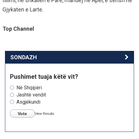
fillimi, ne shkallen e Pare, mandej ne Apel, e serish ne
Gjykaten e Larte.
Top Channel
SONDAZH
Pushimet tuaja këtë vit?
Në Shqipëri
Jashtë vendit
Asgjëkundi
Vote
View Results