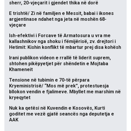
sherr, 20-vjeçarit i gjendet thika në dorë
E trishtë/ Zi në familjen e Messit, babai i ikones
argjentinase ndahet nga jeta në moshën 68-
vjeçare
Ish-efektivi i Forcave të Armatosura u vra me
kallashnikov nga shoku i fëmijërisë, zv. drejtori i
Hetimit: Kishin konflikt të mbartur prej disa kohësh
Irani publikon videon e rrallë të liderit suprem,
shtohen pikëpyetjet për shëndetin e Mojtaba
Khameneit
Tensione në tubimin e 70-të përpara
Kryeministrisë/ “Mos më prek”, protestuesja
bllokon vendin e fjalimeve. Mbyllet me marshim në
kryeqytet
Nuk ka qetësi në Kuvendin e Kosovës, Kurti
goditet me vezë gjatë seancës nga deputetja e
AAK