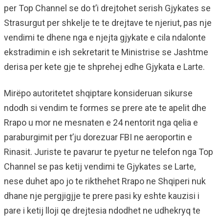
per Top Channel se do t’i drejtohet serish Gjykates se
Strasurgut per shkelje te te drejtave te njeriut, pas nje
vendimi te dhene nga e njejta gjykate e cila ndalonte
ekstradimin e ish sekretarit te Ministrise se Jashtme
derisa per kete gje te shprehej edhe Gjykata e Larte.
Mirëpo autoritetet shqiptare konsideruan sikurse
ndodh si vendim te formes se prere ate te apelit dhe
Rrapo u mor ne mesnaten e 24 nentorit nga qelia e
paraburgimit per t’ju dorezuar FBI ne aeroportin e
Rinasit. Juriste te pavarur te pyetur ne telefon nga Top
Channel se pas ketij vendimi te Gjykates se Larte,
nese duhet apo jo te rikthehet Rrapo ne Shqiperi nuk
dhane nje pergjigjje te prere pasi ky eshte kauzisi i
pare i ketij lloji qe drejtesia ndodhet ne udhekryq te