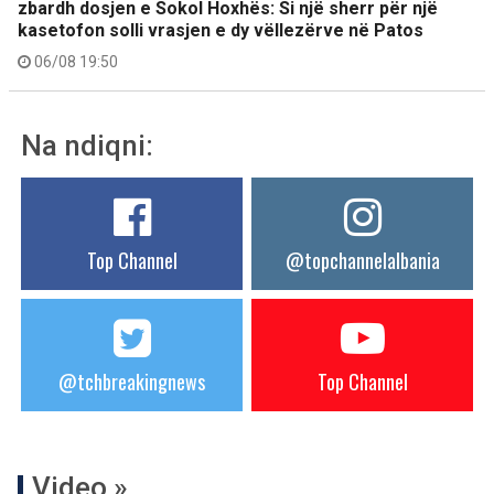
zbardh dosjen e Sokol Hoxhës: Si një sherr për një
kasetofon solli vrasjen e dy vëllezërve në Patos
06/08 19:50
Na ndiqni:
Top Channel
@topchannelalbania
@tchbreakingnews
Top Channel
Video »