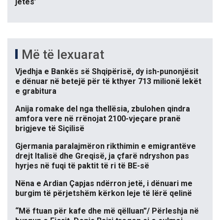
jetës’
Më të lexuarat
Vjedhja e Bankës së Shqipërisë, dy ish-punonjësit
e dënuar në betejë për të kthyer 713 milionë lekët
e grabitura
Anija romake del nga thellësia, zbulohen qindra
amfora vere në rrënojat 2100-vjeçare pranë
brigjeve të Siçilisë
Gjermania paralajmëron rikthimin e emigrantëve
drejt Italisë dhe Greqisë, ja çfarë ndryshon pas
hyrjes në fuqi të paktit të ri të BE-së
Nëna e Ardian Çapjas ndërron jetë, i dënuari me
burgim të përjetshëm kërkon leje të lërë qelinë
“Më ftuan për kafe dhe më qëlluan”/ Përleshja në