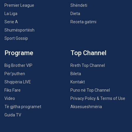
Premier League
Shëndeti
La Liga
Dieta
Serie A
Receta gatimi
Shumësportësh
Sport Gossip
Programe
Top Channel
Big Brother VIP
Rreth Top Channel
Për’puthen
Bileta
Shqipëria LIVE
Kontakt
Fiks Fare
Puno në Top Channel
Video
Privacy Policy & Terms of Use
Të gjitha programet
Aksesueshmëria
Guida TV