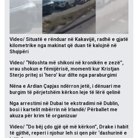
Video/ Situatë e rënduar në Kakavijë, radhë e gjatë
kilometrike nga makinat që duan të kalojnë në
Shqipëri
Video/ “Ndoshta më shikoni në kronikën e zezë”,
vrau shokun e fëmijërisë, momenti kur Kristjan
Sterjo pritej si ‘hero’ kur dilte nga paraburgimi
Nëna e Ardian Çapjas ndërron jetë, i dënuari me
burgim të përjetshëm kërkon leje të lërë qelinë
Nga arrestimi në Dubai te ekstradimi në Dublin,
bosi i kartelit mbërrin në Irlandë/ Përballet me
akuza për krim të organizuar
Video/ “Do bëj çdo gjë që më kërkon”, Drake i habit
të gjithë, reperi i njohur leh si qen për ‘dashurinë e