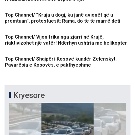
Top Channel/ “Kruja u dogj, ku janë avionët që u
premtuan”, protestuesit: Rama, do të të marrë deti
Top Channel/ Vijon frika nga zjarri në Krujë,
riaktivizohet një vatër! Ndërhyn ushtria me helikopter
Top Channel/ Shqipëri-Kosovë kundër Zelenskyt:
Pavarësia e Kosovës, e pakthyeshme
Kryesore