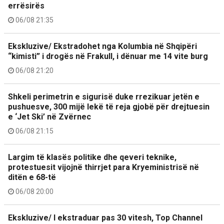
errësirës
06/08 21:35
Ekskluzive/ Ekstradohet nga Kolumbia në Shqipëri
“kimisti” i drogës në Frakull, i dënuar me 14 vite burg
06/08 21:20
Shkeli perimetrin e sigurisë duke rrezikuar jetën e
pushuesve, 300 mijë lekë të reja gjobë për drejtuesin
e ‘Jet Ski’ në Zvërnec
06/08 21:15
Largim të klasës politike dhe qeveri teknike,
protestuesit vijojnë thirrjet para Kryeministrisë në
ditën e 68-të
06/08 20:00
Ekskluzive/ I ekstraduar pas 30 vitesh, Top Channel