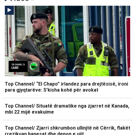
Top Channel/ “El Chapo” irlandez para drejtësisë, ironi
para gjyqtarëve: S’kisha kohë për avokat
Top Channel/ Situatë dramatike nga zjarret në Kanada,
mbi 22 mijë evakuime
Top Channel/ Zjarri shkrumbon ullinjtë në Cërrik, flakët
rrezikuan banesat dhe depon e ujit