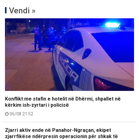
Vendi »
Konflikt me stafin e hotelit në Dhërmi, shpallet në
kërkim ish-zyrtari i policisë
06/08 21:52
Zjarri aktiv ende në Panahor-Ngraçan, ekipet
zjarrfikëse ndërpresin operacionin për shkak të