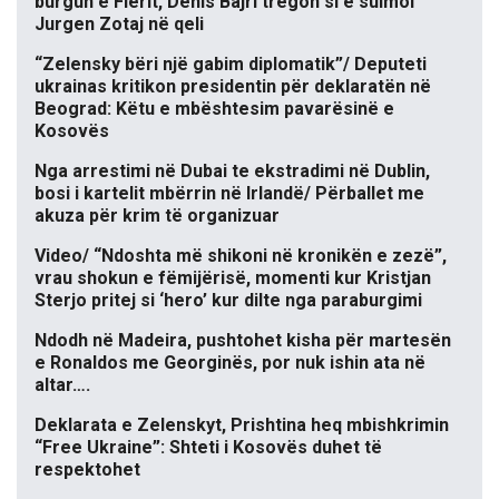
burgun e Fierit, Denis Bajri tregon si e sulmoi
Jurgen Zotaj në qeli
“Zelensky bëri një gabim diplomatik”/ Deputeti
ukrainas kritikon presidentin për deklaratën në
Beograd: Këtu e mbështesim pavarësinë e
Kosovës
Nga arrestimi në Dubai te ekstradimi në Dublin,
bosi i kartelit mbërrin në Irlandë/ Përballet me
akuza për krim të organizuar
Video/ “Ndoshta më shikoni në kronikën e zezë”,
vrau shokun e fëmijërisë, momenti kur Kristjan
Sterjo pritej si ‘hero’ kur dilte nga paraburgimi
Ndodh në Madeira, pushtohet kisha për martesën
e Ronaldos me Georginës, por nuk ishin ata në
altar….
Deklarata e Zelenskyt, Prishtina heq mbishkrimin
“Free Ukraine”: Shteti i Kosovës duhet të
respektohet