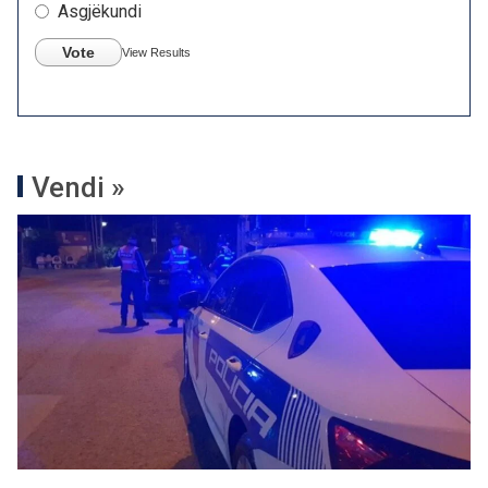
Asgjëkundi
Vote
View Results
Vendi »