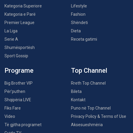
Kategoria Superiore
Lifestyle
Kategoria e Parë
Fashion
Premier League
Shëndeti
La Liga
Dieta
Serie A
Receta gatimi
Shumësportësh
Sport Gossip
Programe
Top Channel
Big Brother VIP
Rreth Top Channel
Për’puthen
Bileta
Shqipëria LIVE
Kontakt
Fiks Fare
Puno në Top Channel
Video
Privacy Policy & Terms of Use
Të gjitha programet
Aksesueshmëria