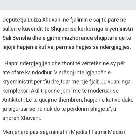
Deputetja Luiza Xhuvani në fjalimin e saj të parë në
sallën e kuvendit të Shqipërisë kërkoi nga kryeministri
Sali Berisha dhe e gjithë mazhoranca shqiptare që të
lejojë hapjen e kutive, përmes hapjes se ndërgjegjjes.
“Hapni ndërgjegjjen dhe thoni të vërtetën në sy për
atë cfarë ka ndodhur. Vlerësoj inteligjencën e
kryeministrit për t’iu drejtuar me një fjali: Ju vuani nga
kompleksi i Akilit, por ne jemi më të moderuar se
Antikiteti. Le ta quajmë thembrën, hapjen e kutive duke
ju siguruar se ne nuk do të përdorim shigjeta”, u
shpreh Xhuvani.
Menjëherë pas saj, ministri i Mjedisit Fatmir Mediu i