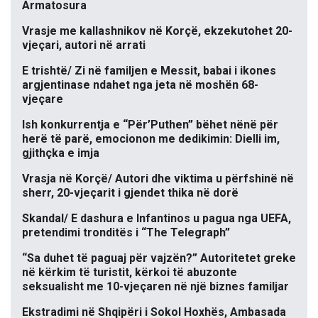
Armatosura
Vrasje me kallashnikov në Korçë, ekzekutohet 20-
vjeçari, autori në arrati
E trishtë/ Zi në familjen e Messit, babai i ikones
argjentinase ndahet nga jeta në moshën 68-
vjeçare
Ish konkurrentja e “Për’Puthen” bëhet nënë për
herë të parë, emocionon me dedikimin: Dielli im,
gjithçka e imja
Vrasja në Korçë/ Autori dhe viktima u përfshinë në
sherr, 20-vjeçarit i gjendet thika në dorë
Skandal/ E dashura e Infantinos u pagua nga UEFA,
pretendimi tronditës i “The Telegraph”
“Sa duhet të paguaj për vajzën?” Autoritetet greke
në kërkim të turistit, kërkoi të abuzonte
seksualisht me 10-vjeçaren në një biznes familjar
Ekstradimi në Shqipëri i Sokol Hoxhës, Ambasada