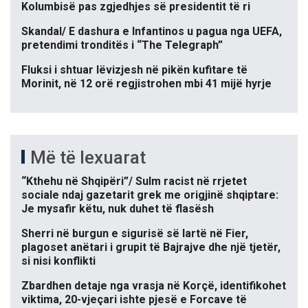
Kolumbisë pas zgjedhjes së presidentit të ri
Skandal/ E dashura e Infantinos u pagua nga UEFA,
pretendimi tronditës i “The Telegraph”
Fluksi i shtuar lëvizjesh në pikën kufitare të
Morinit, në 12 orë regjistrohen mbi 41 mijë hyrje
Më të lexuarat
“Kthehu në Shqipëri”/ Sulm racist në rrjetet
sociale ndaj gazetarit grek me origjinë shqiptare:
Je mysafir këtu, nuk duhet të flasësh
Sherri në burgun e sigurisë së lartë në Fier,
plagoset anëtari i grupit të Bajrajve dhe një tjetër,
si nisi konflikti
Zbardhen detaje nga vrasja në Korçë, identifikohet
viktima, 20-vjeçari ishte pjesë e Forcave të