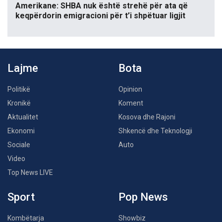
Amerikane: SHBA nuk është strehë për ata që
keqpërdorin emigracioni për t’i shpëtuar ligjit
Lajme
Bota
Politikë
Opinion
Kronikë
Koment
Aktualitet
Kosova dhe Rajoni
Ekonomi
Shkencë dhe Teknologji
Sociale
Auto
Video
Top News LIVE
Sport
Pop News
Kombëtarja
Showbiz