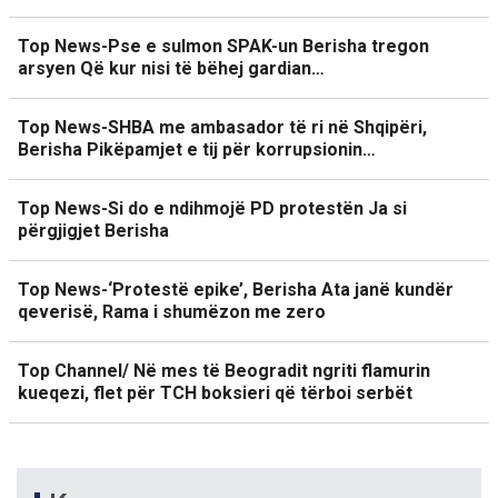
Top News-Pse e sulmon SPAK-un Berisha tregon
arsyen Që kur nisi të bëhej gardian…
Top News-SHBA me ambasador të ri në Shqipëri,
Berisha Pikëpamjet e tij për korrupsionin…
Top News-Si do e ndihmojë PD protestën Ja si
përgjigjet Berisha
Top News-‘Protestë epike’, Berisha Ata janë kundër
qeverisë, Rama i shumëzon me zero
Top Channel/ Në mes të Beogradit ngriti flamurin
kueqezi, flet për TCH boksieri që tërboi serbët