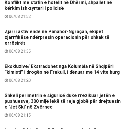
Konflikt me stafin e hotelit në Dhërmi, shpallet në
kërkim ish-zyrtari i policisë
06/08 21:52
Zjarri aktiv ende në Panahor-Ngraçan, ekipet
zjarrfikëse ndërpresin operacionin për shkak të
errësirës
06/08 21:35
Ekskluzive/ Ekstradohet nga Kolumbia në Shqipëri
“kimisti” i drogës në Frakull, i dënuar me 14 vite burg
06/08 21:20
Shkeli perimetrin e sigurisë duke rrezikuar jetën e
pushuesve, 300 mijë lekë të reja gjobë për drejtuesin
e ‘Jet Ski’ në Zvërnec
06/08 21:15