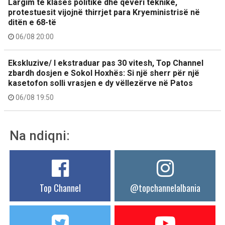
Largim të klasës politike dhe qeveri teknike,
protestuesit vijojnë thirrjet para Kryeministrisë në
ditën e 68-të
06/08 20:00
Ekskluzive/ I ekstraduar pas 30 vitesh, Top Channel
zbardh dosjen e Sokol Hoxhës: Si një sherr për një
kasetofon solli vrasjen e dy vëllezërve në Patos
06/08 19:50
Na ndiqni:
Top Channel
@topchannelalbania