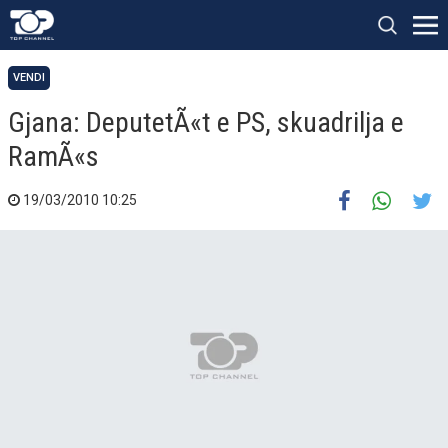
VENDI
Gjana: DeputetÃ«t e PS, skuadrilja e
RamÃ«s
19/03/2010 10:25