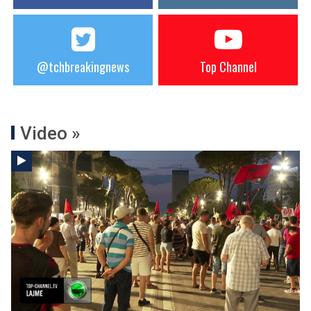
@tchbreakingnews
Top Channel
Video »