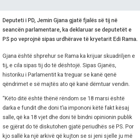
Deputeti i PD, Jemin Gjana gjatë fjalës së tij në
seancën parlamentare, ka deklaruar se deputetët e
PS po veprojnë sipas urdhërave të kryetarit Edi Rama.
Gjana është shprehur se Rama ka krijuar skuadriljen e
tij, e cila sipas tij do të dështojë. Sipas Gjanës,
historiku i Parlamentit ka treguar se kanë qenë
qëndrimet e së majtës ato që kanë dëmtuar vendin.
“Këto ditë është thënë rëndom se 18 marsi është
darka e fundit dhe doni t’ia impononi këtë fakt kësaj
salle, që ka 18 vjet dhe doni të bindni opinionin publik
se gjërat do të diskutohen gjatë periudhës së PS. Por
kjo sallë ka një arkivë që kujton se si jeni sjelle ju më