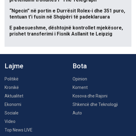
“Ngecin” në portin e Durrësit Rolex-i dhe 351 puro,
tentuan t’i fusin në Shqipëri të padeklaruara
E pabesueshme, dështojnë kontrollet mjekësore,
prishet transferimi i Fisnik Asllanit te Leipzig
Lajme
Bota
Politikë
Opinion
Kronikë
Koment
Aktualitet
Kosova dhe Rajoni
Ekonomi
Shkencë dhe Teknologji
Sociale
Auto
Video
Top News LIVE