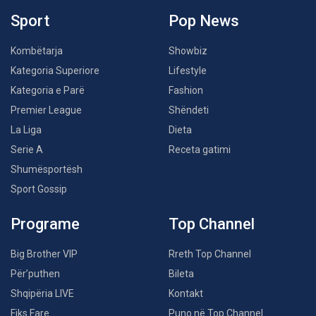
Sport
Pop News
Kombëtarja
Showbiz
Kategoria Superiore
Lifestyle
Kategoria e Parë
Fashion
Premier League
Shëndeti
La Liga
Dieta
Serie A
Receta gatimi
Shumësportësh
Sport Gossip
Programe
Top Channel
Big Brother VIP
Rreth Top Channel
Për’puthen
Bileta
Shqipëria LIVE
Kontakt
Fiks Fare
Puno në Top Channel