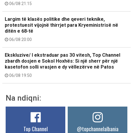
06/08 21:15
Largim të klasës politike dhe qeveri teknike,
protestuesit vijojnë thirrjet para Kryeministrisë në
ditën e 68-të
06/08 20:00
Ekskluzive/ I ekstraduar pas 30 vitesh, Top Channel
zbardh dosjen e Sokol Hoxhës: Si një sherr për një
kasetofon solli vrasjen e dy vëllezërve në Patos
06/08 19:50
Na ndiqni:
Top Channel
@topchannelalbania