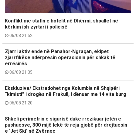
Konflikt me stafin e hotelit në Dhërmi, shpallet në
kërkim ish-zyrtari i policisë
06/08 21:52
Zjarri aktiv ende në Panahor-Ngraçan, ekipet
zjarrfikëse ndërpresin operacionin për shkak të
errësirës
06/08 21:35
Ekskluzive/ Ekstradohet nga Kolumbia në Shqipëri
“kimisti” i drogës në Frakull, i dënuar me 14 vite burg
06/08 21:20
Shkeli perimetrin e sigurisë duke rrezikuar jetën e
pushuesve, 300 mijë lekë të reja gjobë për drejtuesin
e ‘Jet Ski’ në Zvërnec