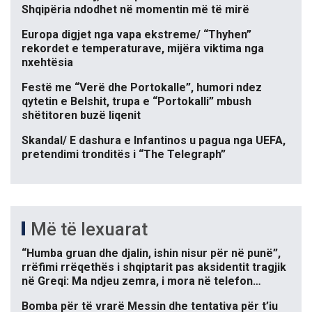
Shqipëria ndodhet në momentin më të mirë
Europa digjet nga vapa ekstreme/ “Thyhen”
rekordet e temperaturave, mijëra viktima nga
nxehtësia
Festë me “Verë dhe Portokalle”, humori ndez
qytetin e Belshit, trupa e “Portokalli” mbush
shëtitoren buzë liqenit
Skandal/ E dashura e Infantinos u pagua nga UEFA,
pretendimi tronditës i “The Telegraph”
Më të lexuarat
“Humba gruan dhe djalin, ishin nisur për në punë”,
rrëfimi rrëqethës i shqiptarit pas aksidentit tragjik
në Greqi: Ma ndjeu zemra, i mora në telefon…
Bomba për të vrarë Messin dhe tentativa për t’iu