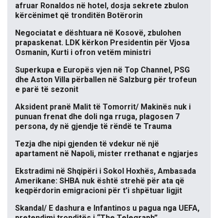
afruar Ronaldos në hotel, dosja sekrete zbulon
kërcënimet që tronditën Botërorin
Negociatat e dështuara në Kosovë, zbulohen
prapaskenat. LDK kërkon Presidentin për Vjosa
Osmanin, Kurti i ofron vetëm ministri
Superkupa e Europës vjen në Top Channel, PSG
dhe Aston Villa përballen në Salzburg për trofeun
e parë të sezonit
Aksident pranë Malit të Tomorrit/ Makinës nuk i
punuan frenat dhe doli nga rruga, plagosen 7
persona, dy në gjendje të rëndë te Trauma
Tezja dhe nipi gjenden të vdekur në një
apartament në Napoli, mister rrethanat e ngjarjes
Ekstradimi në Shqipëri i Sokol Hoxhës, Ambasada
Amerikane: SHBA nuk është strehë për ata që
keqpërdorin emigracioni për t’i shpëtuar ligjit
Skandal/ E dashura e Infantinos u pagua nga UEFA,
pretendimi tronditës i “The Telegraph”