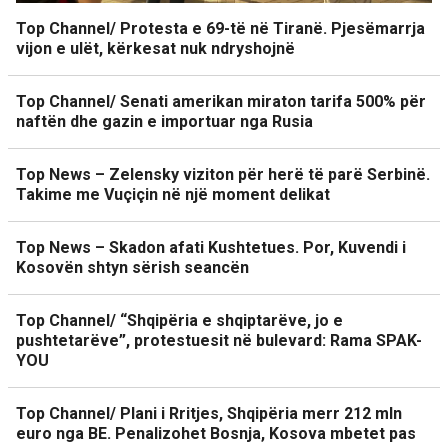
Top Channel/ Protesta e 69-të në Tiranë. Pjesëmarrja
vijon e ulët, kërkesat nuk ndryshojnë
Top Channel/ Senati amerikan miraton tarifa 500% për
naftën dhe gazin e importuar nga Rusia
Top News – Zelensky viziton për herë të parë Serbinë.
Takime me Vuçiçin në një moment delikat
Top News – Skadon afati Kushtetues. Por, Kuvendi i
Kosovën shtyn sërish seancën
Top Channel/ “Shqipëria e shqiptarëve, jo e
pushtetarëve”, protestuesit në bulevard: Rama SPAK-
YOU
Top Channel/ Plani i Rritjes, Shqipëria merr 212 mln
euro nga BE. Penalizohet Bosnja, Kosova mbetet pas