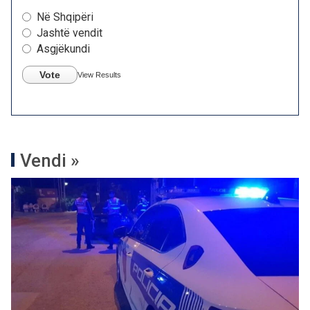
Në Shqipëri
Jashtë vendit
Asgjëkundi
Vote
View Results
Vendi »