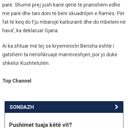
parë. Shumë prej jush kanë qënë të pranishëm edhe
më parë dhe tani doni të bëni skuadriljen e Ramës. Për
fat të keq do t’ju mbarojë karburanti dhe do mbeteni në
hava”, ka deklaruar Gjana.
Ai ka shtuar më tej se kryeministri Berisha është i
gatshëm ta nënshkruajë marrëveshjen, por jo duke
shkelur Kushtetutën.
Top Channel
SONDAZH
Pushimet tuaja këtë vit?