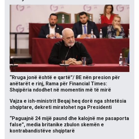
“Rruga jonë është e qartë”/ BE nën presion për
anëtarët e rinj, Rama për Financial Times:
Shqipëria ndodhet në momentin më të mirë
Vajza e ish-ministrit Beqaj heq dorë nga shtetësia
shqiptare, dekreti miratohet nga Presidenti
“Paguajnë 24 mijë paund dhe kalojnë me pasaporta
false”, media britanike zbulon skemën e
kontrabandistëve shqiptarë