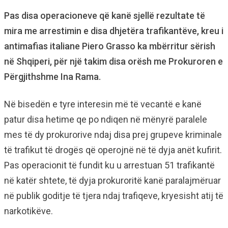
Pas disa operacioneve që kanë sjellë rezultate të
mira me arrestimin e disa dhjetëra trafikantëve, kreu i
antimafias italiane Piero Grasso ka mbërritur sërish
në Shqiperi, për një takim disa orësh me Prokuroren e
Përgjithshme Ina Rama.
Në bisedën e tyre interesin më të vecantë e kanë
patur disa hetime qe po ndiqen në mënyrë paralele
mes të dy prokurorive ndaj disa prej grupeve kriminale
të trafikut të drogës që operojnë në të dyja anët kufirit.
Pas operacionit të fundit ku u arrestuan 51 trafikantë
në katër shtete, të dyja prokuroritë kanë paralajmëruar
në publik goditje të tjera ndaj trafiqeve, kryesisht atij të
narkotikëve.