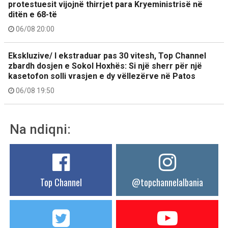
protestuesit vijojnë thirrjet para Kryeministrisë në
ditën e 68-të
06/08 20:00
Ekskluzive/ I ekstraduar pas 30 vitesh, Top Channel
zbardh dosjen e Sokol Hoxhës: Si një sherr për një
kasetofon solli vrasjen e dy vëllezërve në Patos
06/08 19:50
Na ndiqni:
Top Channel
@topchannelalbania