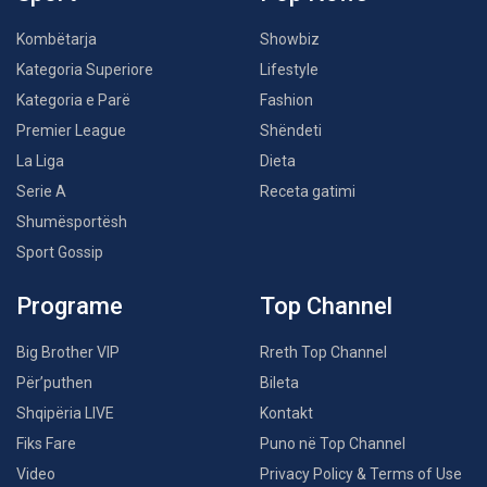
Kombëtarja
Showbiz
Kategoria Superiore
Lifestyle
Kategoria e Parë
Fashion
Premier League
Shëndeti
La Liga
Dieta
Serie A
Receta gatimi
Shumësportësh
Sport Gossip
Programe
Top Channel
Big Brother VIP
Rreth Top Channel
Për’puthen
Bileta
Shqipëria LIVE
Kontakt
Fiks Fare
Puno në Top Channel
Video
Privacy Policy & Terms of Use