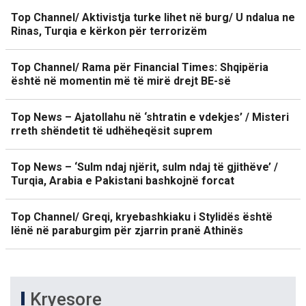
Top Channel/ Aktivistja turke lihet në burg/ U ndalua ne
Rinas, Turqia e kërkon për terrorizëm
Top Channel/ Rama për Financial Times: Shqipëria
është në momentin më të mirë drejt BE-së
Top News – Ajatollahu në ‘shtratin e vdekjes’ / Misteri
rreth shëndetit të udhëheqësit suprem
Top News – ‘Sulm ndaj njërit, sulm ndaj të gjithëve’ /
Turqia, Arabia e Pakistani bashkojnë forcat
Top Channel/ Greqi, kryebashkiaku i Stylidës është
lënë në paraburgim për zjarrin pranë Athinës
Kryesore