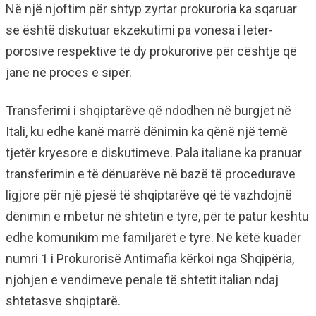
Në një njoftim për shtyp zyrtar prokuroria ka sqaruar
se është diskutuar ekzekutimi pa vonesa i leter-
porosive respektive të dy prokurorive për cështje që
janë në proces e sipër.
Transferimi i shqiptarëve që ndodhen në burgjet në
Itali, ku edhe kanë marrë dënimin ka qënë një temë
tjetër kryesore e diskutimeve. Pala italiane ka pranuar
transferimin e të dënuarëve në bazë të procedurave
ligjore për një pjesë të shqiptarëve që të vazhdojnë
dënimin e mbetur në shtetin e tyre, për të patur keshtu
edhe komunikim me familjarët e tyre. Në këtë kuadër
numri 1 i Prokurorisë Antimafia kërkoi nga Shqipëria,
njohjen e vendimeve penale të shtetit italian ndaj
shtetasve shqiptarë.