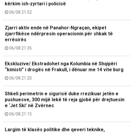
kërkim ish-zyrtari i policisë
06/08 21:52
Zjarri aktiv ende në Panahor-Ngraçan, ekipet
zjarrfikëse ndërpresin operacionin për shkak të
errësirës
06/08 21:35
Ekskluzive/ Ekstradohet nga Kolumbia në Shqipëri
“kimisti” i drogës në Frakull, i dënuar me 14 vite burg
06/08 21:20
Shkeli perimetrin e sigurisë duke rrezikuar jetën e
pushuesve, 300 mijë lekë të reja gjobë për drejtuesin
e ‘Jet Ski’ në Zvërnec
06/08 21:15
Largim të klasës politike dhe qeveri teknike,