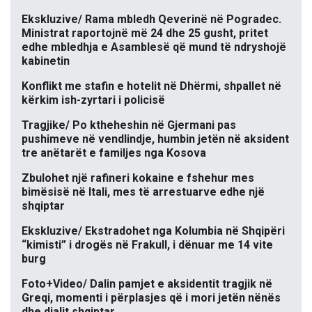
Ekskluzive/ Rama mbledh Qeverinë në Pogradec.
Ministrat raportojnë më 24 dhe 25 gusht, pritet
edhe mbledhja e Asamblesë që mund të ndryshojë
kabinetin
Konflikt me stafin e hotelit në Dhërmi, shpallet në
kërkim ish-zyrtari i policisë
Tragjike/ Po ktheheshin në Gjermani pas
pushimeve në vendlindje, humbin jetën në aksident
tre anëtarët e familjes nga Kosova
Zbulohet një rafineri kokaine e fshehur mes
bimësisë në Itali, mes të arrestuarve edhe një
shqiptar
Ekskluzive/ Ekstradohet nga Kolumbia në Shqipëri
“kimisti” i drogës në Frakull, i dënuar me 14 vite
burg
Foto+Video/ Dalin pamjet e aksidentit tragjik në
Greqi, momenti i përplasjes që i mori jetën nënës
dhe djalit shqiptar