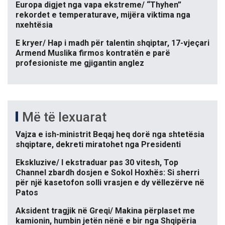
Europa digjet nga vapa ekstreme/ “Thyhen”
rekordet e temperaturave, mijëra viktima nga
nxehtësia
E kryer/ Hap i madh për talentin shqiptar, 17-vjeçari
Armend Muslika firmos kontratën e parë
profesioniste me gjigantin anglez
Më të lexuarat
Vajza e ish-ministrit Beqaj heq dorë nga shtetësia
shqiptare, dekreti miratohet nga Presidenti
Ekskluzive/ I ekstraduar pas 30 vitesh, Top
Channel zbardh dosjen e Sokol Hoxhës: Si sherri
për një kasetofon solli vrasjen e dy vëllezërve në
Patos
Aksident tragjik në Greqi/ Makina përplaset me
kamionin, humbin jetën nënë e bir nga Shqipëria