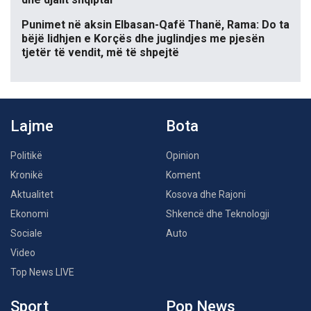
Punimet në aksin Elbasan-Qafë Thanë, Rama: Do ta
bëjë lidhjen e Korçës dhe juglindjes me pjesën
tjetër të vendit, më të shpejtë
Lajme
Bota
Politikë
Opinion
Kronikë
Koment
Aktualitet
Kosova dhe Rajoni
Ekonomi
Shkencë dhe Teknologji
Sociale
Auto
Video
Top News LIVE
Sport
Pop News