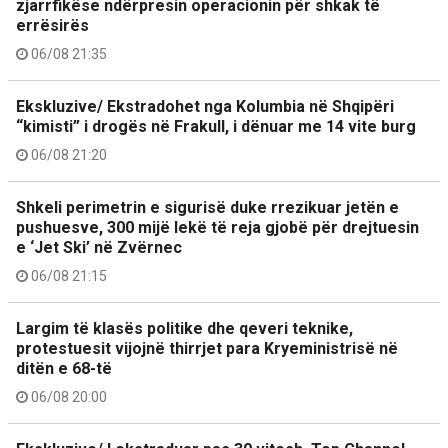
zjarrfikëse ndërpresin operacionin për shkak të
errësirës
06/08 21:35
Ekskluzive/ Ekstradohet nga Kolumbia në Shqipëri
“kimisti” i drogës në Frakull, i dënuar me 14 vite burg
06/08 21:20
Shkeli perimetrin e sigurisë duke rrezikuar jetën e
pushuesve, 300 mijë lekë të reja gjobë për drejtuesin
e ‘Jet Ski’ në Zvërnec
06/08 21:15
Largim të klasës politike dhe qeveri teknike,
protestuesit vijojnë thirrjet para Kryeministrisë në
ditën e 68-të
06/08 20:00