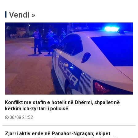
Vendi »
Konflikt me stafin e hotelit në Dhërmi, shpallet në
kërkim ish-zyrtari i policisë
06/08 21:52
Zjarri aktiv ende në Panahor-Ngraçan, ekipet