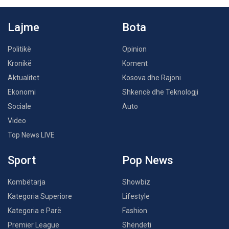
Lajme
Bota
Politikë
Opinion
Kronikë
Koment
Aktualitet
Kosova dhe Rajoni
Ekonomi
Shkencë dhe Teknologji
Sociale
Auto
Video
Top News LIVE
Sport
Pop News
Kombëtarja
Showbiz
Kategoria Superiore
Lifestyle
Kategoria e Parë
Fashion
Premier League
Shëndeti