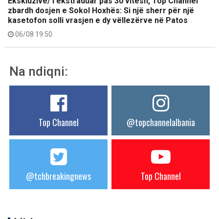
Ekskluzive/ I ekstraduar pas 30 vitesh, Top Channel
zbardh dosjen e Sokol Hoxhës: Si një sherr për një
kasetofon solli vrasjen e dy vëllezërve në Patos
06/08 19:50
Na ndiqni:
Top Channel
@topchannelalbania
@tchbreakingnews
Top Channel