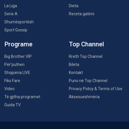
La Liga
Dieta
Serie A
Receta gatimi
Shumësportësh
Sport Gossip
Programe
Top Channel
Big Brother VIP
Rreth Top Channel
Për’puthen
Bileta
Shqipëria LIVE
Kontakt
Fiks Fare
Puno në Top Channel
Video
Privacy Policy & Terms of Use
Të gjitha programet
Aksesueshmëria
Guida TV