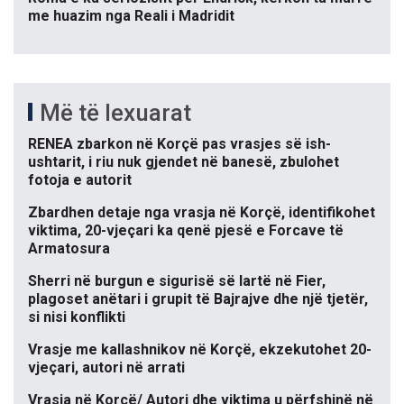
me huazim nga Reali i Madridit
Më të lexuarat
RENEA zbarkon në Korçë pas vrasjes së ish-
ushtarit, i riu nuk gjendet në banesë, zbulohet
fotoja e autorit
Zbardhen detaje nga vrasja në Korçë, identifikohet
viktima, 20-vjeçari ka qenë pjesë e Forcave të
Armatosura
Sherri në burgun e sigurisë së lartë në Fier,
plagoset anëtari i grupit të Bajrajve dhe një tjetër,
si nisi konflikti
Vrasje me kallashnikov në Korçë, ekzekutohet 20-
vjeçari, autori në arrati
Vrasja në Korçë/ Autori dhe viktima u përfshinë në