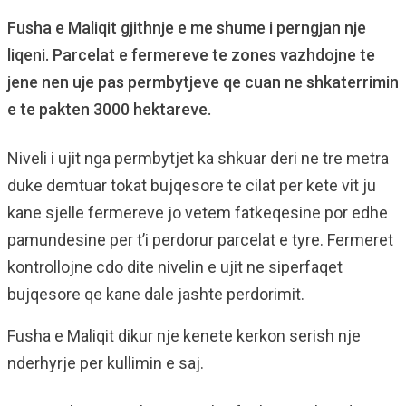
Fusha e Maliqit gjithnje e me shume i perngjan nje
liqeni. Parcelat e fermereve te zones vazhdojne te
jene nen uje pas permbytjeve qe cuan ne shkaterrimin
e te pakten 3000 hektareve.
Niveli i ujit nga permbytjet ka shkuar deri ne tre metra
duke demtuar tokat bujqesore te cilat per kete vit ju
kane sjelle fermereve jo vetem fatkeqesine por edhe
pamundesine per t’i perdorur parcelat e tyre. Fermeret
kontrollojne cdo dite nivelin e ujit ne siperfaqet
bujqesore qe kane dale jashte perdorimit.
Fusha e Maliqit dikur nje kenete kerkon serish nje
nderhyrje per kullimin e saj.