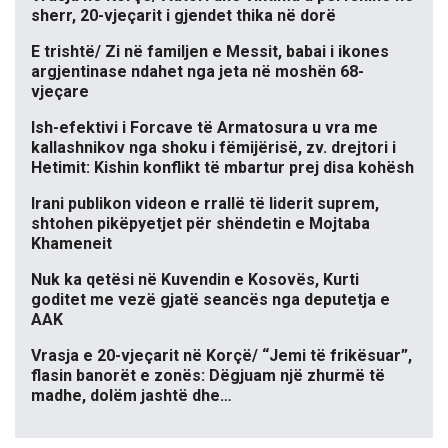
sherr, 20-vjeçarit i gjendet thika në dorë
E trishtë/ Zi në familjen e Messit, babai i ikones
argjentinase ndahet nga jeta në moshën 68-
vjeçare
Ish-efektivi i Forcave të Armatosura u vra me
kallashnikov nga shoku i fëmijërisë, zv. drejtori i
Hetimit: Kishin konflikt të mbartur prej disa kohësh
Irani publikon videon e rrallë të liderit suprem,
shtohen pikëpyetjet për shëndetin e Mojtaba
Khameneit
Nuk ka qetësi në Kuvendin e Kosovës, Kurti
goditet me vezë gjatë seancës nga deputetja e
AAK
Vrasja e 20-vjeçarit në Korçë/ “Jemi të frikësuar”,
flasin banorët e zonës: Dëgjuam një zhurmë të
madhe, dolëm jashtë dhe…