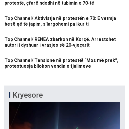
protestë, çfarë ndodhi në tubimin e 70-të
Top Channel/ Aktivistja në protestën e 70: E vetmja
besë që të japim, s’largohemi pa ikur ti
Top Channel/ RENEA zbarkon në Korçë. Arrestohet
autori i dyshuar i vrasjes së 20-vjeçarit
Top Channel/ Tensione në protestë! “Mos më prek”,
protestuesja bllokon vendin e fjalimeve
Kryesore