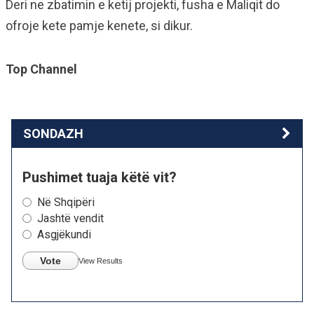
Deri ne zbatimin e ketij projekti, fusha e Maliqit do
ofroje kete pamje kenete, si dikur.
Top Channel
SONDAZH
Pushimet tuaja këtë vit?
Në Shqipëri
Jashtë vendit
Asgjëkundi
Vote
View Results