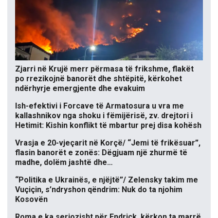
Zjarri në Krujë merr përmasa të frikshme, flakët
po rrezikojnë banorët dhe shtëpitë, kërkohet
ndërhyrje emergjente dhe evakuim
Ish-efektivi i Forcave të Armatosura u vra me
kallashnikov nga shoku i fëmijërisë, zv. drejtori i
Hetimit: Kishin konflikt të mbartur prej disa kohësh
Vrasja e 20-vjeçarit në Korçë/ “Jemi të frikësuar”,
flasin banorët e zonës: Dëgjuam një zhurmë të
madhe, dolëm jashtë dhe…
“Politika e Ukrainës, e njëjtë”/ Zelensky takim me
Vuçiçin, s’ndryshon qëndrim: Nuk do ta njohim
Kosovën
Roma e ka seriozisht për Endrick, kërkon ta marrë