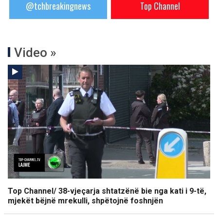
@tchbreakingnews
Top Channel
Video »
Top Channel/ 38-vjeçarja shtatzënë bie nga kati i 9-të,
mjekët bëjnë mrekulli, shpëtojnë foshnjën