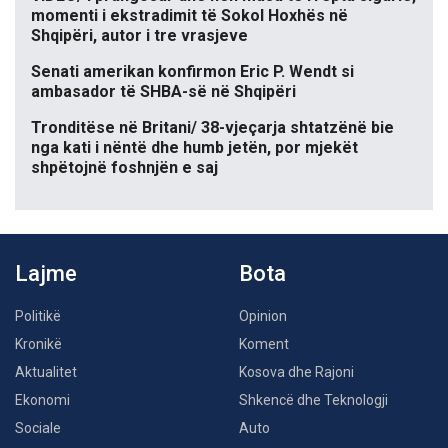
momenti i ekstradimit të Sokol Hoxhës në
Shqipëri, autor i tre vrasjeve
Senati amerikan konfirmon Eric P. Wendt si
ambasador të SHBA-së në Shqipëri
Tronditëse në Britani/ 38-vjeçarja shtatzënë bie
nga kati i nëntë dhe humb jetën, por mjekët
shpëtojnë foshnjën e saj
Lajme
Bota
Politikë
Opinion
Kronikë
Koment
Aktualitet
Kosova dhe Rajoni
Ekonomi
Shkencë dhe Teknologji
Sociale
Auto