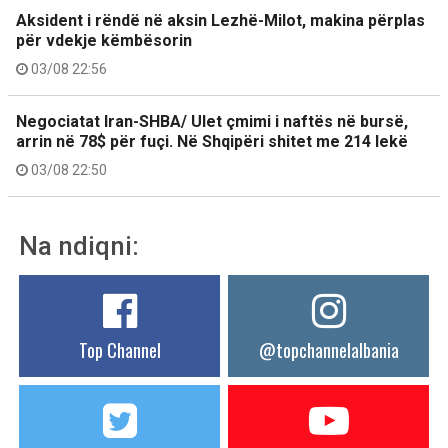
Aksident i rëndë në aksin Lezhë-Milot, makina përplas
për vdekje këmbësorin
03/08 22:56
Negociatat Iran-SHBA/ Ulet çmimi i naftës në bursë,
arrin në 78$ për fuçi. Në Shqipëri shitet me 214 lekë
03/08 22:50
Na ndiqni:
Top Channel
@topchannelalbania