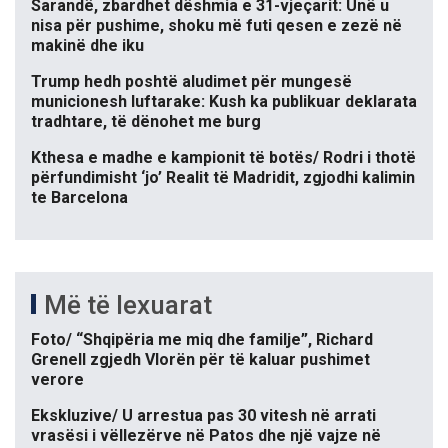
Sarandë, zbardhet dëshmia e 31-vjeçarit: Unë u
nisa për pushime, shoku më futi qesen e zezë në
makinë dhe iku
Trump hedh poshtë aludimet për mungesë
municionesh luftarake: Kush ka publikuar deklarata
tradhtare, të dënohet me burg
Kthesa e madhe e kampionit të botës/ Rodri i thotë
përfundimisht ‘jo’ Realit të Madridit, zgjodhi kalimin
te Barcelona
Më të lexuarat
Foto/ “Shqipëria me miq dhe familje”, Richard
Grenell zgjedh Vlorën për të kaluar pushimet
verore
Ekskluzive/ U arrestua pas 30 vitesh në arrati
vrasësi i vëllezërve në Patos dhe një vajze në