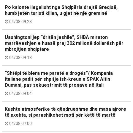
Po kalonte ilegalisht nga Shqipëria drejtë Greqisë,
humb jetën turisti kilian, u gjet në një greminë
04/08 09:28
Uashingtoni jep “dritën jeshile”, SHBA miraton
marrëveshjen e huasë prej 302 milionë dollarësh për
mbrojtjen shqiptare
04/08 09:13
“Shtëpi të blera me paratë e drogës”/ Kompania
italiane padit për shpifje ish-kreun e SPAK Altin
Dumani, pas sekuestrimit të pronave në Itali
04/08 09:04
Kushte atmosferike të qëndrueshme dhe masa ajrore
të nxehta, si parashikohet moti për këtë të martë
04/08 07:00