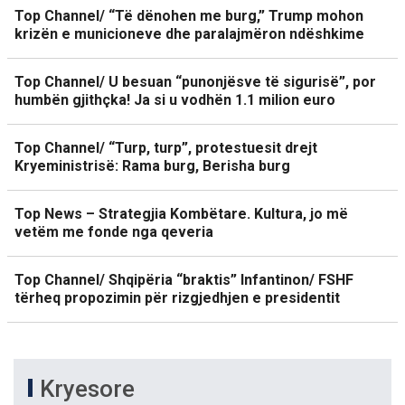
Top Channel/ “Të dënohen me burg,” Trump mohon
krizën e municioneve dhe paralajmëron ndëshkime
Top Channel/ U besuan “punonjësve të sigurisë”, por
humbën gjithçka! Ja si u vodhën 1.1 milion euro
Top Channel/ “Turp, turp”, protestuesit drejt
Kryeministrisë: Rama burg, Berisha burg
Top News – Strategjia Kombëtare. Kultura, jo më
vetëm me fonde nga qeveria
Top Channel/ Shqipëria “braktis” Infantinon/ FSHF
tërheq propozimin për rizgjedhjen e presidentit
Kryesore