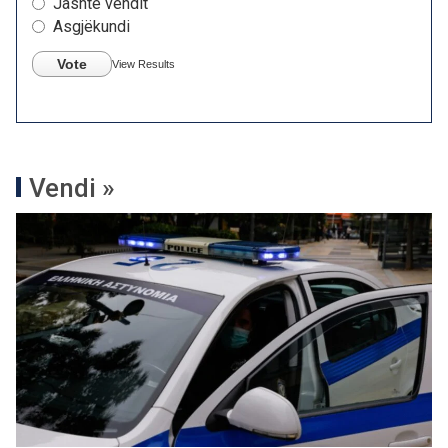
Jashtë vendit
Asgjëkundi
Vote
View Results
Vendi »