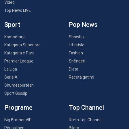
Video
Top News LIVE
Sport
Pop News
Kombëtarja
Showbiz
Kategoria Superiore
Lifestyle
Kategoria e Parë
Fashion
Premier League
Shëndeti
La Liga
Dieta
Serie A
Receta gatimi
Shumësportësh
Sport Gossip
Programe
Top Channel
Big Brother VIP
Rreth Top Channel
Për’puthen
Bileta