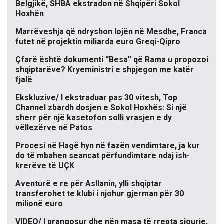
Belgjikë, SHBA ekstradon në Shqipëri Sokol
Hoxhën
Marrëveshja që ndryshon lojën në Mesdhe, Franca
futet në projektin miliarda euro Greqi-Qipro
Çfarë është dokumenti “Besa” që Rama u propozoi
shqiptarëve? Kryeministri e shpjegon me katër
fjalë
Ekskluzive/ I ekstraduar pas 30 vitesh, Top
Channel zbardh dosjen e Sokol Hoxhës: Si një
sherr për një kasetofon solli vrasjen e dy
vëllezërve në Patos
Procesi në Hagë hyn në fazën vendimtare, ja kur
do të mbahen seancat përfundimtare ndaj ish-
krerëve të UÇK
Aventurë e re për Asllanin, ylli shqiptar
transferohet te klubi i njohur gjerman për 30
milionë euro
VIDEO/ I prangosur dhe nën masa të rrepta sigurie,