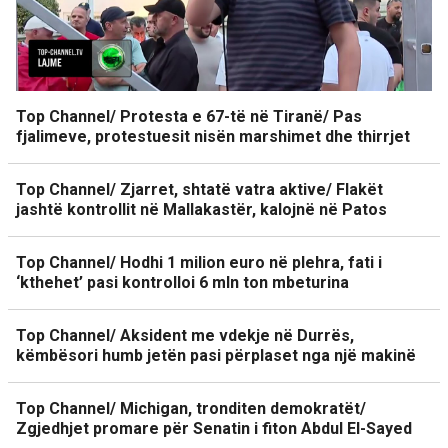
Top Channel/ Protesta e 67-të në Tiranë/ Pas
fjalimeve, protestuesit nisën marshimet dhe thirrjet
Top Channel/ Zjarret, shtatë vatra aktive/ Flakët
jashtë kontrollit në Mallakastër, kalojnë në Patos
Top Channel/ Hodhi 1 milion euro në plehra, fati i
‘kthehet’ pasi kontrolloi 6 mln ton mbeturina
Top Channel/ Aksident me vdekje në Durrës,
këmbësori humb jetën pasi përplaset nga një makinë
Top Channel/ Michigan, tronditen demokratët/
Zgjedhjet promare për Senatin i fiton Abdul El-Sayed