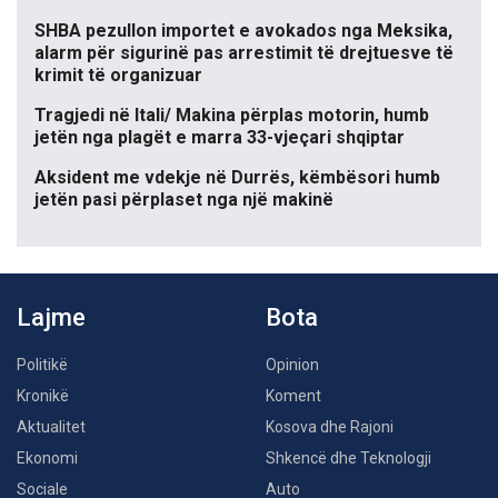
SHBA pezullon importet e avokados nga Meksika,
alarm për sigurinë pas arrestimit të drejtuesve të
krimit të organizuar
Tragjedi në Itali/ Makina përplas motorin, humb
jetën nga plagët e marra 33-vjeçari shqiptar
Aksident me vdekje në Durrës, këmbësori humb
jetën pasi përplaset nga një makinë
Lajme
Bota
Politikë
Opinion
Kronikë
Koment
Aktualitet
Kosova dhe Rajoni
Ekonomi
Shkencë dhe Teknologji
Sociale
Auto