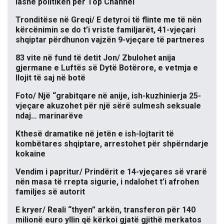
lashë politikën për Top Channel
Tronditëse në Greqi/ E detyroi të flinte me të nën
kërcënimin se do t’i vriste familjarët, 41-vjeçari
shqiptar përdhunon vajzën 9-vjeçare të partneres
83 vite në fund të detit Jon/ Zbulohet anija
gjermane e Luftës së Dytë Botërore, e vetmja e
llojit të saj në botë
Foto/ Një “grabitqare në anije, ish-kuzhinierja 25-
vjeçare akuzohet për një sërë sulmesh seksuale
ndaj… marinarëve
Kthesë dramatike në jetën e ish-lojtarit të
kombëtares shqiptare, arrestohet për shpërndarje
kokaine
Vendim i papritur/ Prindërit e 14-vjeçares së vrarë
nën masa të rrepta sigurie, i ndalohet t’i afrohen
familjes së autorit
E kryer/ Reali “thyen” arkën, transferon për 140
milionë euro yllin që kërkoi gjatë gjithë merkatos