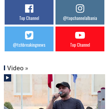
Top Channel
@topchannelalbania
@tchbreakingnews
Top Channel
Video »