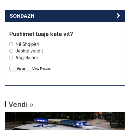
SONDAZH
Pushimet tuaja këtë vit?
Në Shqipëri
Jashtë vendit
Asgjëkundi
Vote
View Results
Vendi »