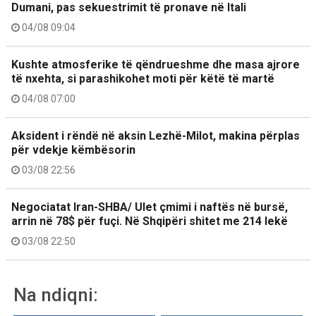
Dumani, pas sekuestrimit të pronave në Itali
04/08 09:04
Kushte atmosferike të qëndrueshme dhe masa ajrore
të nxehta, si parashikohet moti për këtë të martë
04/08 07:00
Aksident i rëndë në aksin Lezhë-Milot, makina përplas
për vdekje këmbësorin
03/08 22:56
Negociatat Iran-SHBA/ Ulet çmimi i naftës në bursë,
arrin në 78$ për fuçi. Në Shqipëri shitet me 214 lekë
03/08 22:50
Na ndiqni: