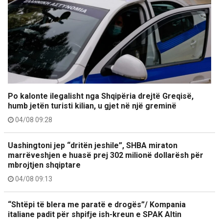
Po kalonte ilegalisht nga Shqipëria drejtë Greqisë,
humb jetën turisti kilian, u gjet në një greminë
04/08 09:28
Uashingtoni jep “dritën jeshile”, SHBA miraton
marrëveshjen e huasë prej 302 milionë dollarësh për
mbrojtjen shqiptare
04/08 09:13
“Shtëpi të blera me paratë e drogës”/ Kompania
italiane padit për shpifje ish-kreun e SPAK Altin