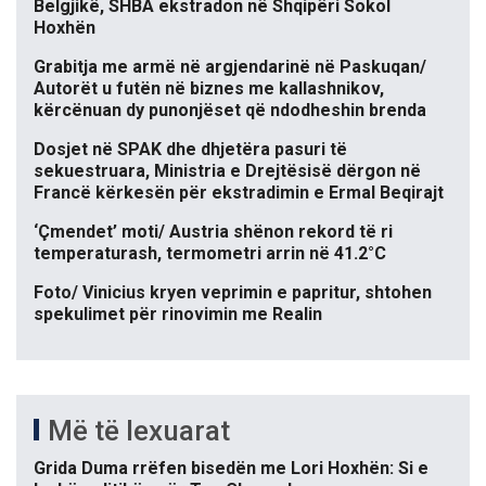
Belgjikë, SHBA ekstradon në Shqipëri Sokol
Hoxhën
Grabitja me armë në argjendarinë në Paskuqan/
Autorët u futën në biznes me kallashnikov,
kërcënuan dy punonjëset që ndodheshin brenda
Dosjet në SPAK dhe dhjetëra pasuri të
sekuestruara, Ministria e Drejtësisë dërgon në
Francë kërkesën për ekstradimin e Ermal Beqirajt
‘Çmendet’ moti/ Austria shënon rekord të ri
temperaturash, termometri arrin në 41.2°C
Foto/ Vinicius kryen veprimin e papritur, shtohen
spekulimet për rinovimin me Realin
Më të lexuarat
Grida Duma rrëfen bisedën me Lori Hoxhën: Si e