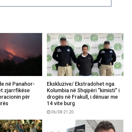
nde në Panahor-
Ekskluzive/ Ekstradohet nga
t zjarrfikëse
Kolumbia në Shqipëri “kimisti” i
eracionin për
drogës në Frakull, i dënuar me
irës
14 vite burg
06/08 21:20