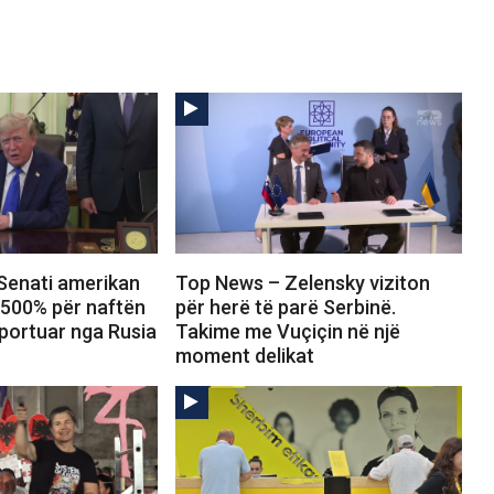
Senati amerikan
Top News – Zelensky viziton
 500% për naftën
për herë të parë Serbinë.
portuar nga Rusia
Takime me Vuçiçin në një
moment delikat