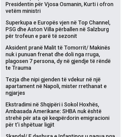
Presidentin për Vjosa Osmanin, Kurti i ofron
vetëm ministri
Superkupa e Europës vjen në Top Channel,
PSG dhe Aston Villa përballen në Salzburg
për trofeun e parë të sezonit
Aksident pranë Malit të Tomorrit/ Makinës
nuk i punuan frenat dhe doli nga rruga,
plagosen 7 persona, dy në gjendje të rëndë
te Trauma
Tezja dhe nipi gjenden të vdekur në një
apartament në Napoli, mister rrethanat e
ngjarjes
Ekstradimi në Shqipëri i Sokol Hoxhës,
Ambasada Amerikane: SHBA nuk është
strehë për ata që keqpërdorin emigracioni
për t’i shpëtuar ligjit
Skandal/ E dashura e Infantinos u pagua nga