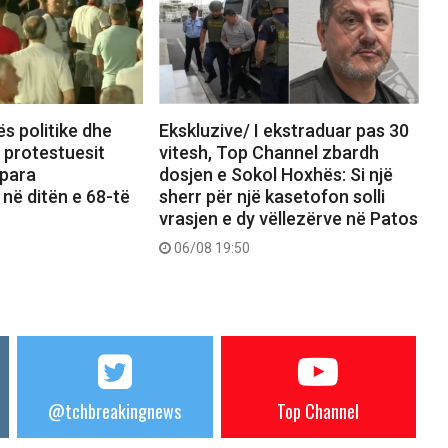
ës politike dhe
Ekskluzive/ I ekstraduar pas 30
, protestuesit
vitesh, Top Channel zbardh
 para
dosjen e Sokol Hoxhës: Si një
 në ditën e 68-të
sherr për një kasetofon solli
vrasjen e dy vëllezërve në Patos
06/08 19:50
@tchbreakingnews
Top Channel