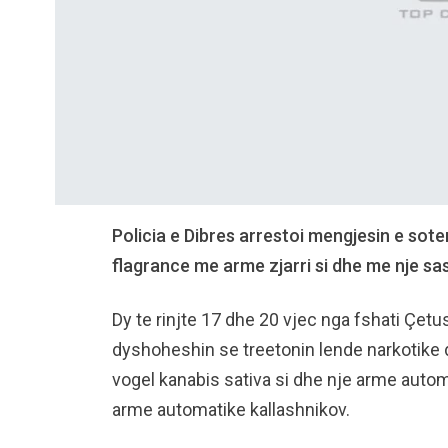
Policia e Dibres arrestoi mengjesin e sot
flagrance me arme zjarri si dhe me nje sas
Dy te rinjte 17 dhe 20 vjec nga fshati Çe
dyshoheshin se treetonin lende narkotike d
vogel kanabis sativa si dhe nje arme aut
arme automatike kallashnikov.