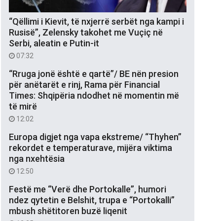
“Qëllimi i Kievit, të nxjerrë serbët nga kampi i
Rusisë”, Zelensky takohet me Vuçiç në
Serbi, aleatin e Putin-it
07:32
“Rruga jonë është e qartë”/ BE nën presion
për anëtarët e rinj, Rama për Financial
Times: Shqipëria ndodhet në momentin më
të mirë
12:02
Europa digjet nga vapa ekstreme/ “Thyhen”
rekordet e temperaturave, mijëra viktima
nga nxehtësia
12:50
Festë me “Verë dhe Portokalle”, humori
ndez qytetin e Belshit, trupa e “Portokalli”
mbush shëtitoren buzë liqenit