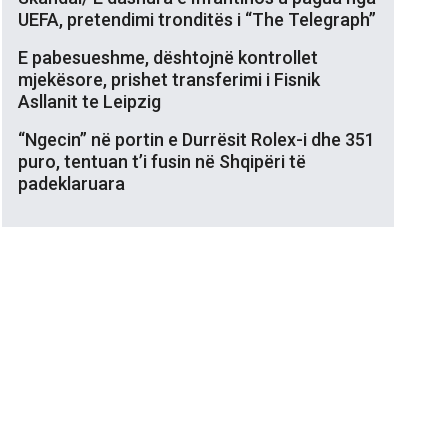
UEFA, pretendimi tronditës i “The Telegraph”
E pabesueshme, dështojnë kontrollet
mjekësore, prishet transferimi i Fisnik
Asllanit te Leipzig
“Ngecin” në portin e Durrësit Rolex-i dhe 351
puro, tentuan t’i fusin në Shqipëri të
padeklaruara