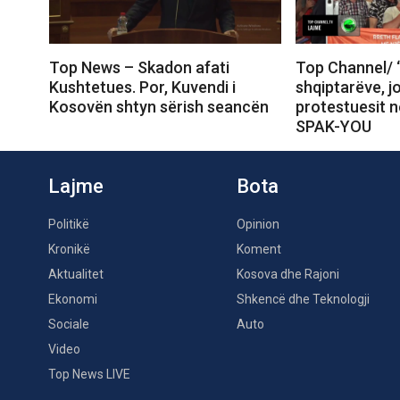
Top News – Skadon afati
Top Channel/ 
Kushtetues. Por, Kuvendi i
shqiptarëve, j
Kosovën shtyn sërish seancën
protestuesit 
SPAK-YOU
Lajme
Bota
Politikë
Opinion
Kronikë
Koment
Aktualitet
Kosova dhe Rajoni
Ekonomi
Shkencë dhe Teknologji
Sociale
Auto
Video
Top News LIVE