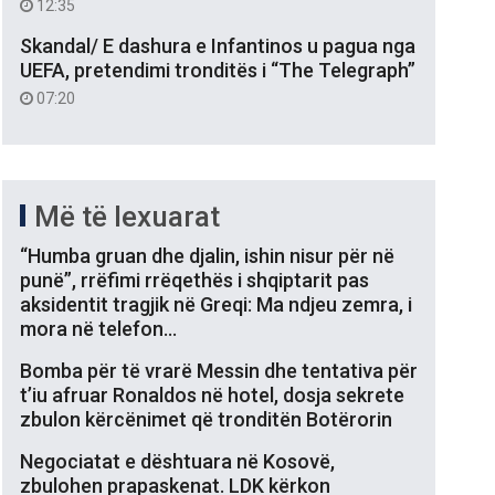
12:35
Skandal/ E dashura e Infantinos u pagua nga
UEFA, pretendimi tronditës i “The Telegraph”
07:20
Më të lexuarat
“Humba gruan dhe djalin, ishin nisur për në
punë”, rrëfimi rrëqethës i shqiptarit pas
aksidentit tragjik në Greqi: Ma ndjeu zemra, i
mora në telefon…
Bomba për të vrarë Messin dhe tentativa për
t’iu afruar Ronaldos në hotel, dosja sekrete
zbulon kërcënimet që tronditën Botërorin
Negociatat e dështuara në Kosovë,
zbulohen prapaskenat. LDK kërkon