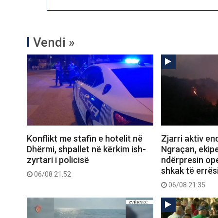
Vendi »
Konflikt me stafin e hotelit në
Zjarri aktiv e
Dhërmi, shpallet në kërkim ish-
Ngraçan, ekipe
zyrtari i policisë
ndërpresin op
shkak të errës
06/08 21:52
06/08 21:35