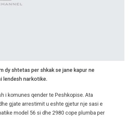
em dy shtetas per shkak se jane kapur ne
i lendesh narkotike.
tush i komunes qender te Peshkopise. Ata
he gjate arrestimit u eshte gjetur nje sasi e
omatike model 56 si dhe 2980 cope plumba per