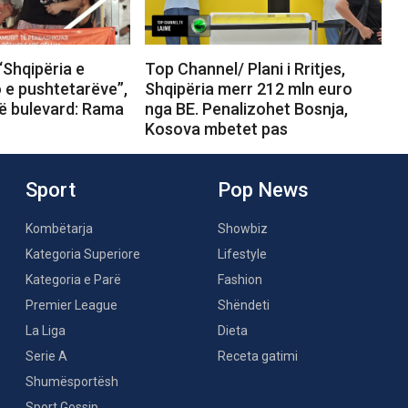
“Shqipëria e
Top Channel/ Plani i Rritjes,
o e pushtetarëve”,
Shqipëria merr 212 mln euro
në bulevard: Rama
nga BE. Penalizohet Bosnja,
Kosova mbetet pas
Sport
Pop News
Kombëtarja
Showbiz
Kategoria Superiore
Lifestyle
Kategoria e Parë
Fashion
Premier League
Shëndeti
La Liga
Dieta
Serie A
Receta gatimi
Shumësportësh
Sport Gossip