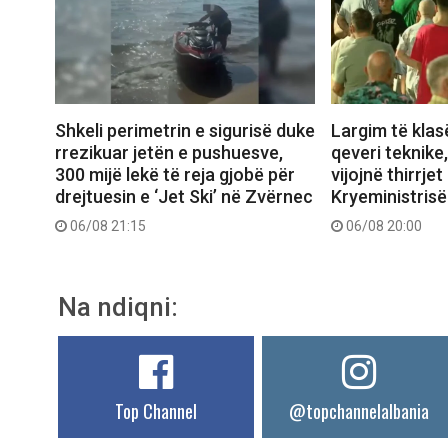
Shkeli perimetrin e sigurisë duke
Largim të klas
rrezikuar jetën e pushuesve,
qeveri teknike
300 mijë lekë të reja gjobë për
vijojnë thirrjet
drejtuesin e ‘Jet Ski’ në Zvërnec
Kryeministrisë
06/08 21:15
06/08 20:00
Na ndiqni:
Top Channel
@topchannelalbania