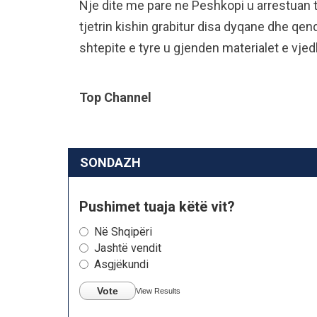
Nje dite me pare ne Peshkopi u arrestuan 
tjetrin kishin grabitur disa dyqane dhe qend
shtepite e tyre u gjenden materialet e vjed
Top Channel
SONDAZH
Pushimet tuaja këtë vit?
Në Shqipëri
Jashtë vendit
Asgjëkundi
Vote
View Results