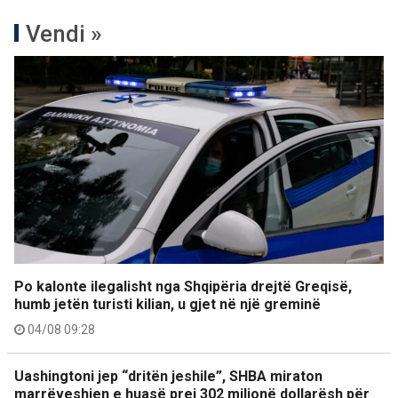
Vendi »
Po kalonte ilegalisht nga Shqipëria drejtë Greqisë,
humb jetën turisti kilian, u gjet në një greminë
04/08 09:28
Uashingtoni jep “dritën jeshile”, SHBA miraton
marrëveshjen e huasë prej 302 milionë dollarësh për