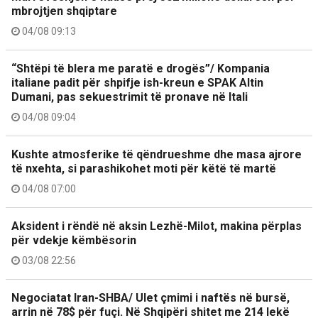
mbrojtjen shqiptare
04/08 09:13
“Shtëpi të blera me paratë e drogës”/ Kompania
italiane padit për shpifje ish-kreun e SPAK Altin
Dumani, pas sekuestrimit të pronave në Itali
04/08 09:04
Kushte atmosferike të qëndrueshme dhe masa ajrore
të nxehta, si parashikohet moti për këtë të martë
04/08 07:00
Aksident i rëndë në aksin Lezhë-Milot, makina përplas
për vdekje këmbësorin
03/08 22:56
Negociatat Iran-SHBA/ Ulet çmimi i naftës në bursë,
arrin në 78$ për fuçi. Në Shqipëri shitet me 214 lekë