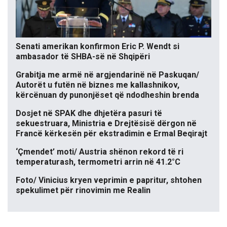
Senati amerikan konfirmon Eric P. Wendt si
ambasador të SHBA-së në Shqipëri
Grabitja me armë në argjendarinë në Paskuqan/
Autorët u futën në biznes me kallashnikov,
kërcënuan dy punonjëset që ndodheshin brenda
Dosjet në SPAK dhe dhjetëra pasuri të
sekuestruara, Ministria e Drejtësisë dërgon në
Francë kërkesën për ekstradimin e Ermal Beqirajt
‘Çmendet’ moti/ Austria shënon rekord të ri
temperaturash, termometri arrin në 41.2°C
Foto/ Vinicius kryen veprimin e papritur, shtohen
spekulimet për rinovimin me Realin