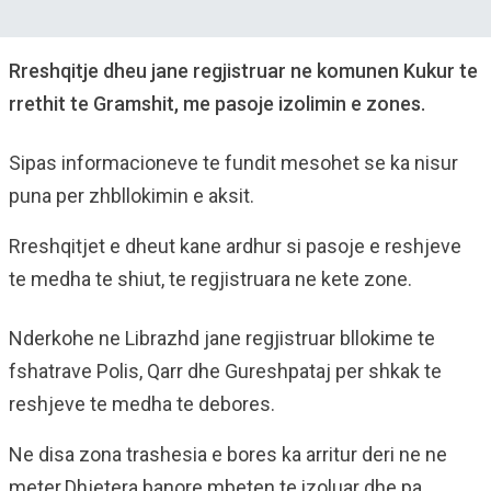
Rreshqitje dheu jane regjistruar ne komunen Kukur te
rrethit te Gramshit, me pasoje izolimin e zones.
Sipas informacioneve te fundit mesohet se ka nisur
puna per zhbllokimin e aksit.
Rreshqitjet e dheut kane ardhur si pasoje e reshjeve
te medha te shiut, te regjistruara ne kete zone.
Nderkohe ne Librazhd jane regjistruar bllokime te
fshatrave Polis, Qarr dhe Gureshpataj per shkak te
reshjeve te medha te debores.
Ne disa zona trashesia e bores ka arritur deri ne ne
meter.Dhjetera banore mbeten te izoluar dhe pa