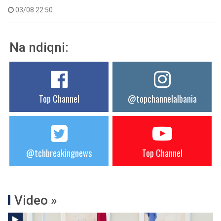
03/08 22:50
Na ndiqni:
Top Channel
@topchannelalbania
@tchbreakingnews
Top Channel
Video »