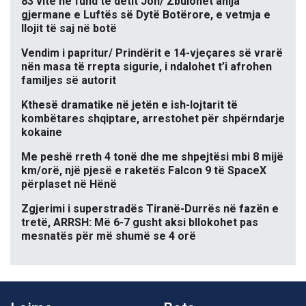
83 vite në fund të detit Jon/ Zbulohet anija
gjermane e Luftës së Dytë Botërore, e vetmja e
llojit të saj në botë
Vendim i papritur/ Prindërit e 14-vjeçares së vrarë
nën masa të rrepta sigurie, i ndalohet t’i afrohen
familjes së autorit
Kthesë dramatike në jetën e ish-lojtarit të
kombëtares shqiptare, arrestohet për shpërndarje
kokaine
Me peshë rreth 4 tonë dhe me shpejtësi mbi 8 mijë
km/orë, një pjesë e raketës Falcon 9 të SpaceX
përplaset në Hënë
Zgjerimi i superstradës Tiranë-Durrës në fazën e
tretë, ARRSH: Më 6-7 gusht aksi bllokohet pas
mesnatës për më shumë se 4 orë