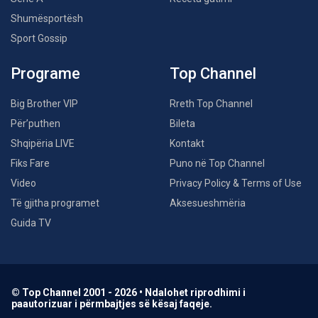
Shumësportësh
Sport Gossip
Programe
Top Channel
Big Brother VIP
Rreth Top Channel
Për’puthen
Bileta
Shqipëria LIVE
Kontakt
Fiks Fare
Puno në Top Channel
Video
Privacy Policy & Terms of Use
Të gjitha programet
Aksesueshmëria
Guida TV
© Top Channel 2001 - 2026 • Ndalohet riprodhimi i
paautorizuar i përmbajtjes së kësaj faqeje.