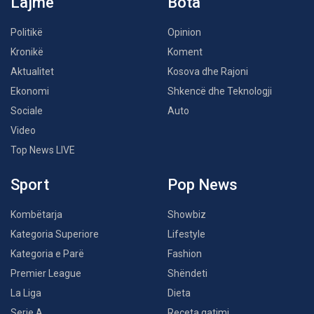
Lajme
Bota
Politikë
Opinion
Kronikë
Koment
Aktualitet
Kosova dhe Rajoni
Ekonomi
Shkencë dhe Teknologji
Sociale
Auto
Video
Top News LIVE
Sport
Pop News
Kombëtarja
Showbiz
Kategoria Superiore
Lifestyle
Kategoria e Parë
Fashion
Premier League
Shëndeti
La Liga
Dieta
Serie A
Receta gatimi