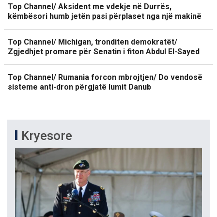
Top Channel/ Aksident me vdekje në Durrës,
këmbësori humb jetën pasi përplaset nga një makinë
Top Channel/ Michigan, tronditen demokratët/
Zgjedhjet promare për Senatin i fiton Abdul El-Sayed
Top Channel/ Rumania forcon mbrojtjen/ Do vendosë
sisteme anti-dron përgjatë lumit Danub
Kryesore