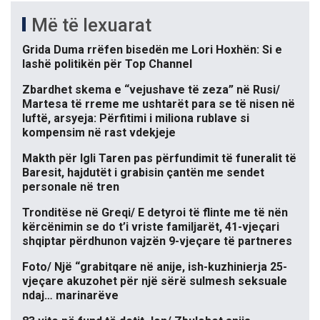
Më të lexuarat
Grida Duma rrëfen bisedën me Lori Hoxhën: Si e
lashë politikën për Top Channel
Zbardhet skema e “vejushave të zeza” në Rusi/
Martesa të rreme me ushtarët para se të nisen në
luftë, arsyeja: Përfitimi i miliona rublave si
kompensim në rast vdekjeje
Makth për Igli Taren pas përfundimit të funeralit të
Baresit, hajdutët i grabisin çantën me sendet
personale në tren
Tronditëse në Greqi/ E detyroi të flinte me të nën
kërcënimin se do t’i vriste familjarët, 41-vjeçari
shqiptar përdhunon vajzën 9-vjeçare të partneres
Foto/ Një “grabitqare në anije, ish-kuzhinierja 25-
vjeçare akuzohet për një sërë sulmesh seksuale
ndaj… marinarëve