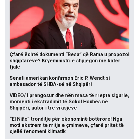
Çfarë është dokumenti “Besa” që Rama u propozoi
shqiptarëve? Kryeministri e shpjegon me katër
fjalë
Senati amerikan konfirmon Eric P. Wendt si
ambasador të SHBA-së në Shqipëri
VIDEO/ I prangosur dhe nën masa të rrepta sigurie,
momenti i ekstradimit të Sokol Hoxhës në
Shqipëri, autor i tre vrasjeve
“El Niño” tronditje për ekonominë botërore! Nga
moti ekstrem te rritja e çmimeve, çfarë pritet të
sjellë fenomeni klimatik