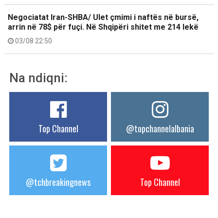
Negociatat Iran-SHBA/ Ulet çmimi i naftës në bursë,
arrin në 78$ për fuçi. Në Shqipëri shitet me 214 lekë
03/08 22:50
Na ndiqni:
Top Channel
@topchannelalbania
@tchbreakingnews
Top Channel