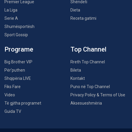
Premier League
Shëndeti
La Liga
Dieta
Serie A
Receta gatimi
Shumësportësh
Sport Gossip
Programe
Top Channel
Big Brother VIP
Rreth Top Channel
Për’puthen
Bileta
Shqipëria LIVE
Kontakt
Fiks Fare
Puno në Top Channel
Video
Privacy Policy & Terms of Use
Të gjitha programet
Aksesueshmëria
Guida TV