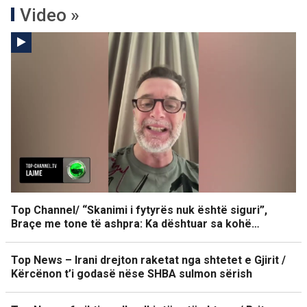
Video »
Top Channel/ “Skanimi i fytyrës nuk është siguri”,
Braçe me tone të ashpra: Ka dështuar sa kohë…
Top News – Irani drejton raketat nga shtetet e Gjirit /
Kërcënon t’i godasë nëse SHBA sulmon sërish