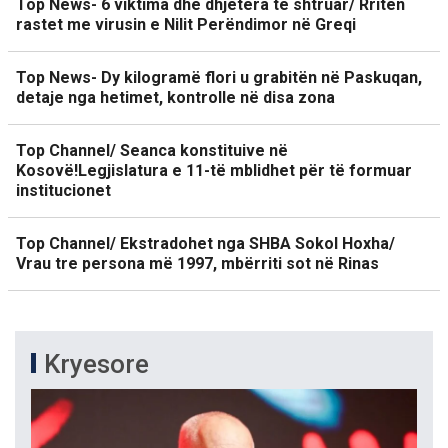
Top News- 6 viktima dhe dhjetëra të shtruar/ Rriten
rastet me virusin e Nilit Perëndimor në Greqi
Top News- Dy kilogramë flori u grabitën në Paskuqan,
detaje nga hetimet, kontrolle në disa zona
Top Channel/ Seanca konstituive në
Kosovë!Legjislatura e 11-të mblidhet për të formuar
institucionet
Top Channel/ Ekstradohet nga SHBA Sokol Hoxha/
Vrau tre persona më 1997, mbërriti sot në Rinas
Kryesore