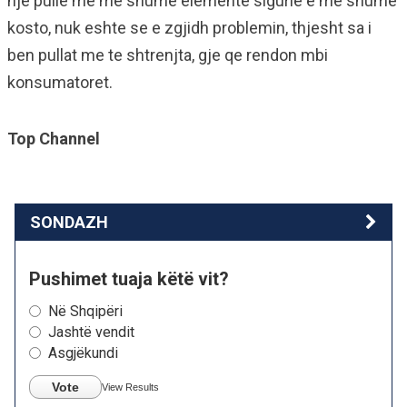
nje pulle me me shume elemente sigurie e me shume
kosto, nuk eshte se e zgjidh problemin, thjesht sa i
ben pullat me te shtrenjta, gje qe rendon mbi
konsumatoret.
Top Channel
SONDAZH
Pushimet tuaja këtë vit?
Në Shqipëri
Jashtë vendit
Asgjëkundi
Vote
View Results