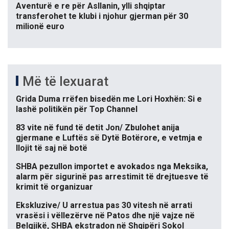
Aventurë e re për Asllanin, ylli shqiptar
transferohet te klubi i njohur gjerman për 30
milionë euro
Më të lexuarat
Grida Duma rrëfen bisedën me Lori Hoxhën: Si e
lashë politikën për Top Channel
83 vite në fund të detit Jon/ Zbulohet anija
gjermane e Luftës së Dytë Botërore, e vetmja e
llojit të saj në botë
SHBA pezullon importet e avokados nga Meksika,
alarm për sigurinë pas arrestimit të drejtuesve të
krimit të organizuar
Ekskluzive/ U arrestua pas 30 vitesh në arrati
vrasësi i vëllezërve në Patos dhe një vajze në
Belgjikë, SHBA ekstradon në Shqipëri Sokol