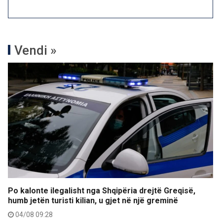
Vendi »
Po kalonte ilegalisht nga Shqipëria drejtë Greqisë,
humb jetën turisti kilian, u gjet në një greminë
04/08 09:28