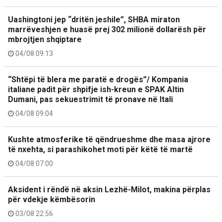
Uashingtoni jep “dritën jeshile”, SHBA miraton
marrëveshjen e huasë prej 302 milionë dollarësh për
mbrojtjen shqiptare
04/08 09:13
“Shtëpi të blera me paratë e drogës”/ Kompania
italiane padit për shpifje ish-kreun e SPAK Altin
Dumani, pas sekuestrimit të pronave në Itali
04/08 09:04
Kushte atmosferike të qëndrueshme dhe masa ajrore
të nxehta, si parashikohet moti për këtë të martë
04/08 07:00
Aksident i rëndë në aksin Lezhë-Milot, makina përplas
për vdekje këmbësorin
03/08 22:56