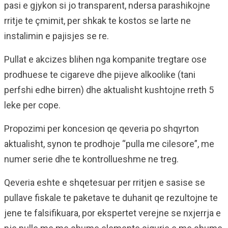
pasi e gjykon si jo transparent, ndersa parashikojne
rritje te çmimit, per shkak te kostos se larte ne
instalimin e pajisjes se re.
Pullat e akcizes blihen nga kompanite tregtare ose
prodhuese te cigareve dhe pijeve alkoolike (tani
perfshi edhe birren) dhe aktualisht kushtojne rreth 5
leke per cope.
Propozimi per koncesion qe qeveria po shqyrton
aktualisht, synon te prodhoje “pulla me cilesore”, me
numer serie dhe te kontrollueshme ne treg.
Qeveria eshte e shqetesuar per rritjen e sasise se
pullave fiskale te paketave te duhanit qe rezultojne te
jene te falsifikuara, por ekspertet verejne se nxjerrja e