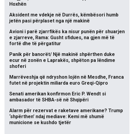
Hoxhën
Aksident me vdekje në Durrës, këmbësori humb
jetën pasi përplaset nga një makinë
Avioni i parë zjarrfikës ka nisur punën për shuarjen
e zjarreve, Rama: Gusht sfidues, na gjen më të
fortë dhe të përgatitur
Panik për banorët/ Një makinë shpërthen duke
ecur në zonën e Laprakës, shpëton pa lëndime
shoferi
Marrëveshja që ndryshon lojën në Mesdhe, Franca
futet në projektin miliarda euro Greqi-Qipro
Senati amerikan konfirmon Eric P. Wendt si
ambasador të SHBA-së në Shqipëri
Alarm për rezervat e raketave amerikane? Trump
‘shpërthen’ ndaj mediave: Kemi më shumë
municione se kushdo tjetër