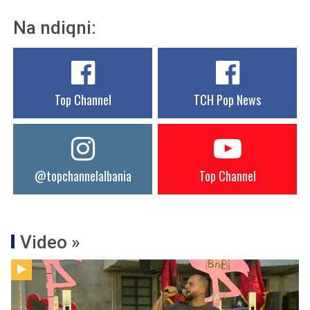
Na ndiqni:
Top Channel
TCH Pop News
@topchannelalbania
Top Channel
Video »