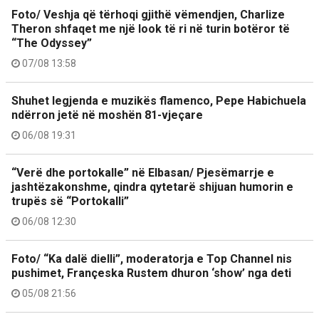
Foto/ Veshja që tërhoqi gjithë vëmendjen, Charlize
Theron shfaqet me një look të ri në turin botëror të
“The Odyssey”
07/08 13:58
Shuhet legjenda e muzikës flamenco, Pepe Habichuela
ndërron jetë në moshën 81-vjeçare
06/08 19:31
“Verë dhe portokalle” në Elbasan/ Pjesëmarrje e
jashtëzakonshme, qindra qytetarë shijuan humorin e
trupës së “Portokalli”
06/08 12:30
Foto/ “Ka dalë dielli”, moderatorja e Top Channel nis
pushimet, Françeska Rustem dhuron ‘show’ nga deti
05/08 21:56