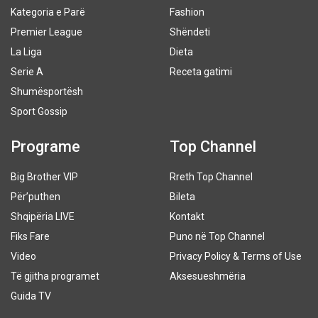
Kategoria e Parë
Fashion
Premier League
Shëndeti
La Liga
Dieta
Serie A
Receta gatimi
Shumësportësh
Sport Gossip
Programe
Top Channel
Big Brother VIP
Rreth Top Channel
Për’puthen
Bileta
Shqipëria LIVE
Kontakt
Fiks Fare
Puno në Top Channel
Video
Privacy Policy & Terms of Use
Të gjitha programet
Aksesueshmëria
Guida TV