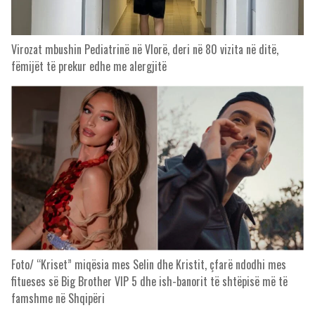
Virozat mbushin Pediatrinë në Vlorë, deri në 80 vizita në ditë,
fëmijët të prekur edhe me alergjitë
Foto/ “Kriset” miqësia mes Selin dhe Kristit, çfarë ndodhi mes
fitueses së Big Brother VIP 5 dhe ish-banorit të shtëpisë më të
famshme në Shqipëri