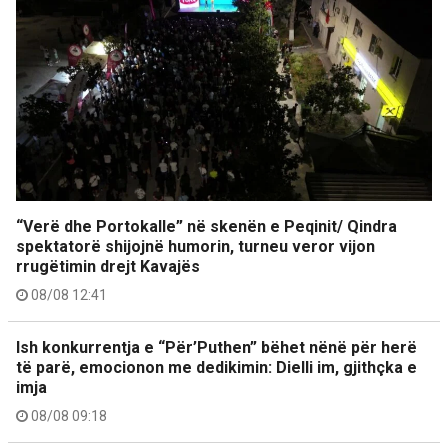
“Verë dhe Portokalle” në skenën e Peqinit/ Qindra
spektatorë shijojnë humorin, turneu veror vijon
rrugëtimin drejt Kavajës
08/08 12:41
Ish konkurrentja e “Për’Puthen” bëhet nënë për herë
të parë, emocionon me dedikimin: Dielli im, gjithçka e
imja
08/08 09:18