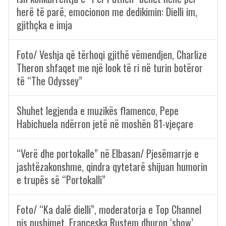
herë të parë, emocionon me dedikimin: Dielli im,
gjithçka e imja
Foto/ Veshja që tërhoqi gjithë vëmendjen, Charlize
Theron shfaqet me një look të ri në turin botëror
të “The Odyssey”
Shuhet legjenda e muzikës flamenco, Pepe
Habichuela ndërron jetë në moshën 81-vjeçare
“Verë dhe portokalle” në Elbasan/ Pjesëmarrje e
jashtëzakonshme, qindra qytetarë shijuan humorin
e trupës së “Portokalli”
Foto/ “Ka dalë dielli”, moderatorja e Top Channel
nis pushimet, Françeska Rustem dhuron ‘show’