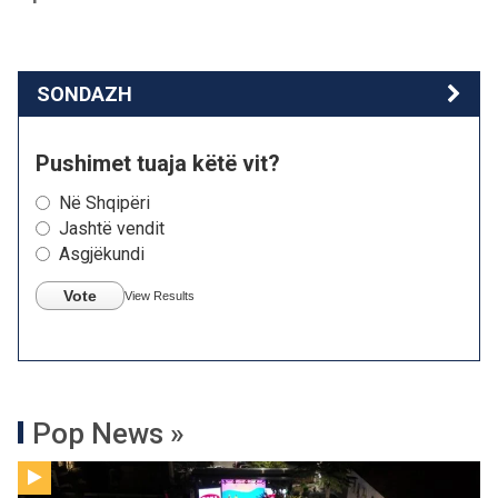
SONDAZH
Pushimet tuaja këtë vit?
Në Shqipëri
Jashtë vendit
Asgjëkundi
Vote
View Results
Pop News »