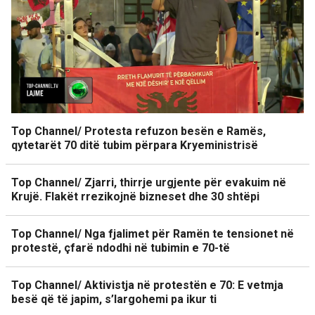
Top Channel/ Protesta refuzon besën e Ramës,
qytetarët 70 ditë tubim përpara Kryeministrisë
Top Channel/ Zjarri, thirrje urgjente për evakuim në
Krujë. Flakët rrezikojnë bizneset dhe 30 shtëpi
Top Channel/ Nga fjalimet për Ramën te tensionet në
protestë, çfarë ndodhi në tubimin e 70-të
Top Channel/ Aktivistja në protestën e 70: E vetmja
besë që të japim, s’largohemi pa ikur ti