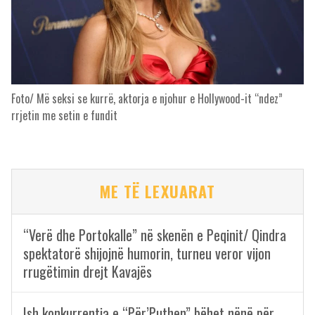
Foto/ Më seksi se kurrë, aktorja e njohur e Hollywood-it “ndez”
rrjetin me setin e fundit
ME TË LEXUARAT
“Verë dhe Portokalle” në skenën e Peqinit/ Qindra
spektatorë shijojnë humorin, turneu veror vijon
rrugëtimin drejt Kavajës
Ish konkurrentja e “Për’Puthen” bëhet nënë për