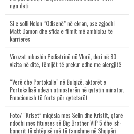
nga deti
Si e solli Nolan “Odisenë” në ekran, pse zgjodhi
Matt Damon dhe sfida e filmit më ambicioz të
karrierës
Virozat mbushin Pediatrinë në Vlorë, deri në 80
vizita në ditë, fëmijët të prekur edhe me alergjitë
“Verë dhe Portokalle” në Bulqizë, aktorët e
Portokallisë ndezin atmosferën në qytetin minator.
Emocionesh të forta për qytetarët
Foto/ “Kriset” miqësia mes Selin dhe Kristit, çfarë
ndodhi mes fitueses së Big Brother VIP 5 dhe ish-
banorit të shtëpisë më të famshme në Shqipëri