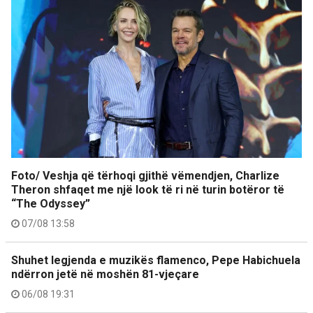
Foto/ Veshja që tërhoqi gjithë vëmendjen, Charlize
Theron shfaqet me një look të ri në turin botëror të
“The Odyssey”
07/08 13:58
Shuhet legjenda e muzikës flamenco, Pepe Habichuela
ndërron jetë në moshën 81-vjeçare
06/08 19:31