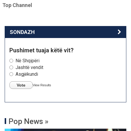
Top Channel
SONDAZH
Pushimet tuaja këtë vit?
Në Shqipëri
Jashtë vendit
Asgjëkundi
Vote
View Results
Pop News »