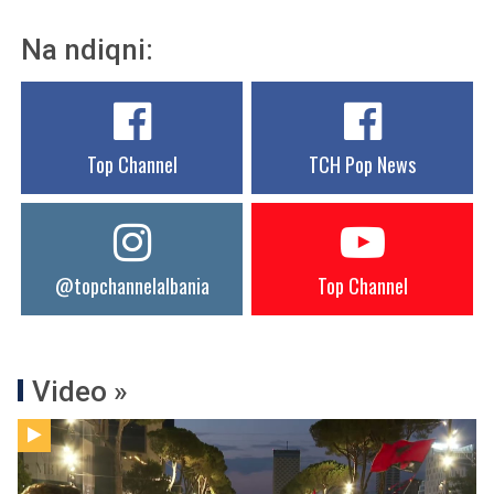
Na ndiqni:
Top Channel
TCH Pop News
@topchannelalbania
Top Channel
Video »