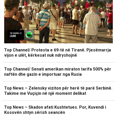
Top Channel/ Protesta e 69-të në Tiranë. Pjesëmarrja
vijon e ulët, kërkesat nuk ndryshojnë
Top Channel/ Senati amerikan miraton tarifa 500% për
naftën dhe gazin e importuar nga Rusia
Top News – Zelensky viziton për herë të parë Serbinë.
Takime me Vuçiçin në një moment delikat
Top News – Skadon afati Kushtetues. Por, Kuvendi i
Kosovën shtyn sërish seancën