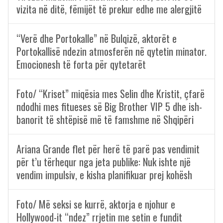
vizita në ditë, fëmijët të prekur edhe me alergjitë
“Verë dhe Portokalle” në Bulqizë, aktorët e
Portokallisë ndezin atmosferën në qytetin minator.
Emocionesh të forta për qytetarët
Foto/ “Kriset” miqësia mes Selin dhe Kristit, çfarë
ndodhi mes fitueses së Big Brother VIP 5 dhe ish-
banorit të shtëpisë më të famshme në Shqipëri
Ariana Grande flet për herë të parë pas vendimit
për t’u tërhequr nga jeta publike: Nuk ishte një
vendim impulsiv, e kisha planifikuar prej kohësh
Foto/ Më seksi se kurrë, aktorja e njohur e
Hollywood-it “ndez” rrjetin me setin e fundit