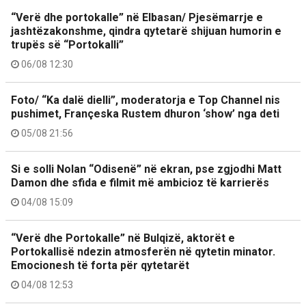
“Verë dhe portokalle” në Elbasan/ Pjesëmarrje e
jashtëzakonshme, qindra qytetarë shijuan humorin e
trupës së “Portokalli”
06/08 12:30
Foto/ “Ka dalë dielli”, moderatorja e Top Channel nis
pushimet, Françeska Rustem dhuron ‘show’ nga deti
05/08 21:56
Si e solli Nolan “Odisenë” në ekran, pse zgjodhi Matt
Damon dhe sfida e filmit më ambicioz të karrierës
04/08 15:09
“Verë dhe Portokalle” në Bulqizë, aktorët e
Portokallisë ndezin atmosferën në qytetin minator.
Emocionesh të forta për qytetarët
04/08 12:53