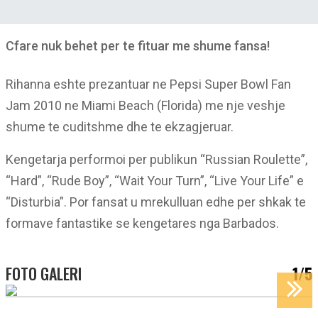
Cfare nuk behet per te fituar me shume fansa!
Rihanna eshte prezantuar ne Pepsi Super Bowl Fan
Jam 2010 ne Miami Beach (Florida) me nje veshje
shume te cuditshme dhe te ekzagjeruar.
Kengetarja performoi per publikun “Russian Roulette”,
“Hard”, “Rude Boy”, “Wait Your Turn”, “Live Your Life” e
“Disturbia”. Por fansat u mrekulluan edhe per shkak te
formave fantastike se kengetares nga Barbados.
FOTO GALERI
1/5