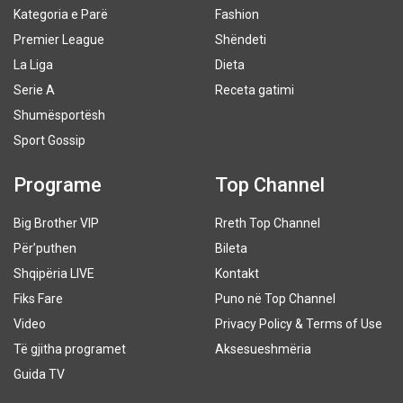
Kategoria e Parë
Fashion
Premier League
Shëndeti
La Liga
Dieta
Serie A
Receta gatimi
Shumësportësh
Sport Gossip
Programe
Top Channel
Big Brother VIP
Rreth Top Channel
Për’puthen
Bileta
Shqipëria LIVE
Kontakt
Fiks Fare
Puno në Top Channel
Video
Privacy Policy & Terms of Use
Të gjitha programet
Aksesueshmëria
Guida TV