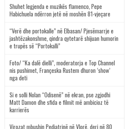
Shuhet legjenda e muzikës flamenco, Pepe
Habichuela ndërron jetë në moshën 81-vjeçare
“Verë dhe portokalle” në Elbasan/ Pjesëmarrje e
jashtëzakonshme, qindra qytetarë shijuan humorin
e trupës së “Portokalli”
Foto/ “Ka dalë dielli”, moderatorja e Top Channel
nis pushimet, Françeska Rustem dhuron ‘show’
nga deti
Si e solli Nolan “Odisenë” në ekran, pse zgjodhi
Matt Damon dhe sfida e filmit më ambicioz të
karrierës
Virozat mbushin Pediatrinë në Vlorë, deri në 80