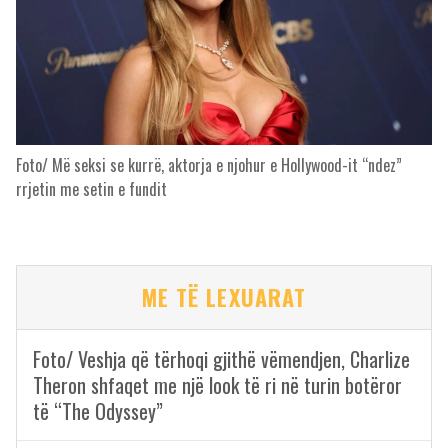
Foto/ Më seksi se kurrë, aktorja e njohur e Hollywood-it “ndez”
rrjetin me setin e fundit
ME TË LEXUARAT
Foto/ Veshja që tërhoqi gjithë vëmendjen, Charlize
Theron shfaqet me një look të ri në turin botëror
të “The Odyssey”