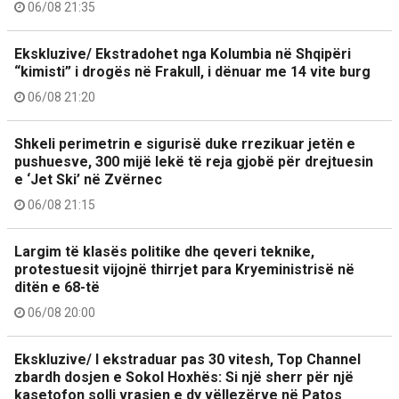
06/08 21:35
Ekskluzive/ Ekstradohet nga Kolumbia në Shqipëri
“kimisti” i drogës në Frakull, i dënuar me 14 vite burg
06/08 21:20
Shkeli perimetrin e sigurisë duke rrezikuar jetën e
pushuesve, 300 mijë lekë të reja gjobë për drejtuesin
e ‘Jet Ski’ në Zvërnec
06/08 21:15
Largim të klasës politike dhe qeveri teknike,
protestuesit vijojnë thirrjet para Kryeministrisë në
ditën e 68-të
06/08 20:00
Ekskluzive/ I ekstraduar pas 30 vitesh, Top Channel
zbardh dosjen e Sokol Hoxhës: Si një sherr për një
kasetofon solli vrasjen e dy vëllezërve në Patos