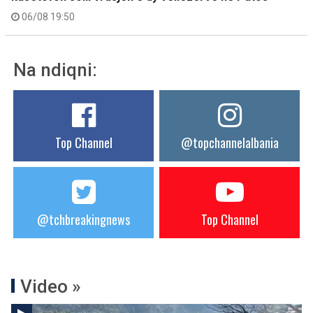
06/08 19:50
Na ndiqni:
Top Channel
@topchannelalbania
@tchbreakingnews
Top Channel
Video »