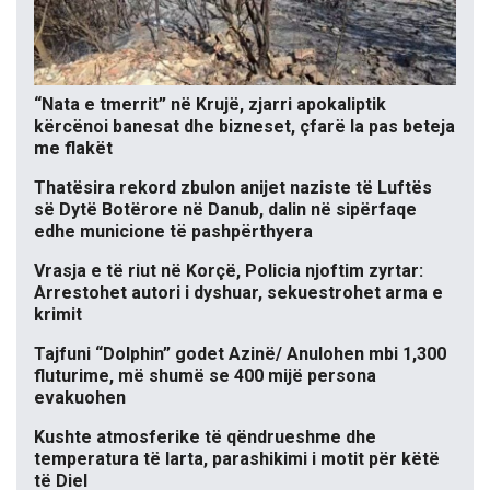
“Nata e tmerrit” në Krujë, zjarri apokaliptik
kërcënoi banesat dhe bizneset, çfarë la pas beteja
me flakët
Thatësira rekord zbulon anijet naziste të Luftës
së Dytë Botërore në Danub, dalin në sipërfaqe
edhe municione të pashpërthyera
Vrasja e të riut në Korçë, Policia njoftim zyrtar:
Arrestohet autori i dyshuar, sekuestrohet arma e
krimit
Tajfuni “Dolphin” godet Azinë/ Anulohen mbi 1,300
fluturime, më shumë se 400 mijë persona
evakuohen
Kushte atmosferike të qëndrueshme dhe
temperatura të larta, parashikimi i motit për këtë
të Diel