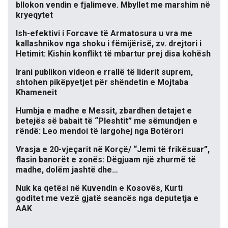
bllokon vendin e fjalimeve. Mbyllet me marshim në
kryeqytet
Ish-efektivi i Forcave të Armatosura u vra me
kallashnikov nga shoku i fëmijërisë, zv. drejtori i
Hetimit: Kishin konflikt të mbartur prej disa kohësh
Irani publikon videon e rrallë të liderit suprem,
shtohen pikëpyetjet për shëndetin e Mojtaba
Khameneit
Humbja e madhe e Messit, zbardhen detajet e
betejës së babait të “Pleshtit” me sëmundjen e
rëndë: Leo mendoi të largohej nga Botërori
Vrasja e 20-vjeçarit në Korçë/ “Jemi të frikësuar”,
flasin banorët e zonës: Dëgjuam një zhurmë të
madhe, dolëm jashtë dhe…
Nuk ka qetësi në Kuvendin e Kosovës, Kurti
goditet me vezë gjatë seancës nga deputetja e
AAK