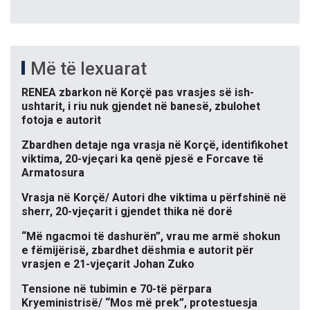
Më të lexuarat
RENEA zbarkon në Korçë pas vrasjes së ish-
ushtarit, i riu nuk gjendet në banesë, zbulohet
fotoja e autorit
Zbardhen detaje nga vrasja në Korçë, identifikohet
viktima, 20-vjeçari ka qenë pjesë e Forcave të
Armatosura
Vrasja në Korçë/ Autori dhe viktima u përfshinë në
sherr, 20-vjeçarit i gjendet thika në dorë
“Më ngacmoi të dashurën”, vrau me armë shokun
e fëmijërisë, zbardhet dëshmia e autorit për
vrasjen e 21-vjeçarit Johan Zuko
Tensione në tubimin e 70-të përpara
Kryeministrisë/ “Mos më prek”, protestuesja