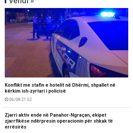
Vendi »
Konflikt me stafin e hotelit në Dhërmi, shpallet në
kërkim ish-zyrtari i policisë
06/08 21:52
Zjarri aktiv ende në Panahor-Ngraçan, ekipet
zjarrfikëse ndërpresin operacionin për shkak të
errësirës