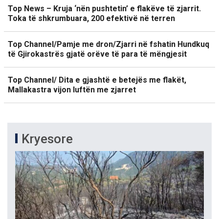
Top News – Kruja ‘nën pushtetin’ e flakëve të zjarrit.
Toka të shkrumbuara, 200 efektivë në terren
Top Channel/Pamje me dron/Zjarri në fshatin Hundkuq
të Gjirokastrës gjatë orëve të para të mëngjesit
Top Channel/ Dita e gjashtë e betejës me flakët,
Mallakastra vijon luftën me zjarret
Kryesore