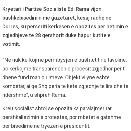
Kryetari i Partise Socialiste Edi Rama vijon
bashkebisedimin me gazetaret, kesaj radhe ne
Durres, ku perseriti kerkesen e opozites per hetimin e
zgjedhjeve te 28 qershorit duke hapur kutite e
votimit.
“Ne nuk kerkojme permbysjen e pushtetit ne tavoline,
po kerkojme transparencen e procesit zgjedhor per t’i
dhene fund manipulimeve. Objektivi yne eshte
kombetar, ai qe Shqiperia te kete zgjedhje te lira dhe te
ndershme”, u shpreh Rama.
Kreu socialist shtoi se opozita ka paralajmeruar
pershkallezimin e protestes, por mbetet e gatshme
per bisedime ne tryezen e presidentit.