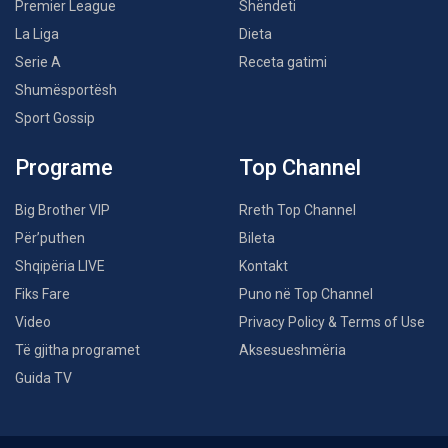
Premier League
Shëndeti
La Liga
Dieta
Serie A
Receta gatimi
Shumësportësh
Sport Gossip
Programe
Top Channel
Big Brother VIP
Rreth Top Channel
Për’puthen
Bileta
Shqipëria LIVE
Kontakt
Fiks Fare
Puno në Top Channel
Video
Privacy Policy & Terms of Use
Të gjitha programet
Aksesueshmëria
Guida TV