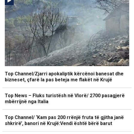
Top Channel/Zjarri apokaliptik kërcënoi banesat dhe
bizneset, çfarë la pas beteja me flakët në Krujë
Top News – Fluks turistësh në Vlorë/ 2700 pasagjerë
mbërrijnë nga Italia
Top Channel/ ‘Kam pas 200 rrënjë fruta të gjitha janë
shkrirë’, banori në Krujë:Vendi është bërë barut