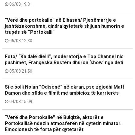
06/08 19:31
“Verë dhe portokalle” në Elbasan/ Pjesëmarrje e
jashtëzakonshme, qindra qytetarë shijuan humorin e
trupës së “Portokalli”
06/08 12:30
Foto/ “Ka dalë dielli”, moderatorja e Top Channel nis
pushimet, Françeska Rustem dhuron ‘show’ nga deti
05/08 21:56
Si e solli Nolan “Odisenë” në ekran, pse zgjodhi Matt
Damon dhe sfida e filmit më ambicioz të karrierës
04/08 15:09
“Verë dhe Portokalle” në Bulqizë, aktorët e
Portokallisë ndezin atmosferën në qytetin minator.
Emocionesh të forta për qytetarët