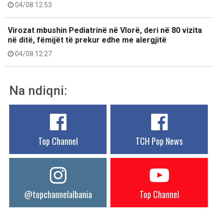
04/08 12:53
Virozat mbushin Pediatrinë në Vlorë, deri në 80 vizita
në ditë, fëmijët të prekur edhe me alergjitë
04/08 12:27
Na ndiqni:
Top Channel
TCH Pop News
@topchannelalbania
Top Channel