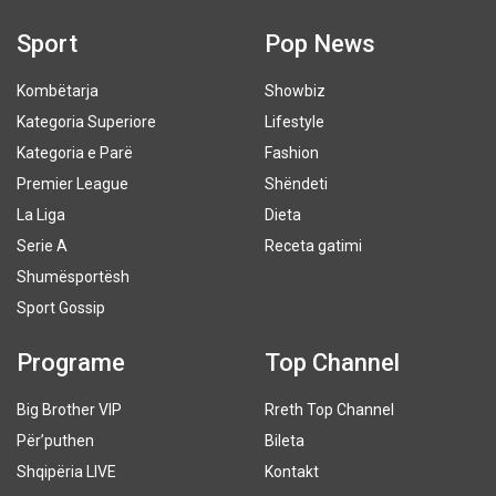
Sport
Pop News
Kombëtarja
Showbiz
Kategoria Superiore
Lifestyle
Kategoria e Parë
Fashion
Premier League
Shëndeti
La Liga
Dieta
Serie A
Receta gatimi
Shumësportësh
Sport Gossip
Programe
Top Channel
Big Brother VIP
Rreth Top Channel
Për’puthen
Bileta
Shqipëria LIVE
Kontakt