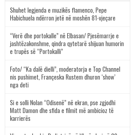
Shuhet legjenda e muzikës flamenco, Pepe
Habichuela ndërron jetë në moshën 81-vjeçare
“Verë dhe portokalle” në Elbasan/ Pjesëmarrje e
jashtëzakonshme, qindra qytetarë shijuan humorin
e trupës së “Portokalli”
Foto/ “Ka dalë dielli”, moderatorja e Top Channel
nis pushimet, Françeska Rustem dhuron ‘show’
nga deti
Si e solli Nolan “Odisenë” në ekran, pse zgjodhi
Matt Damon dhe sfida e filmit më ambicioz të
karrierës