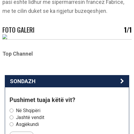
pasi eshte lidhur me sipermarresin francez Fabrice,
me te cilin duket se ka rigjetur buzeqeshjen.
FOTO GALERI
1/1
Top Channel
SONDAZH
Pushimet tuaja këtë vit?
Në Shqipëri
Jashtë vendit
Asgjëkundi