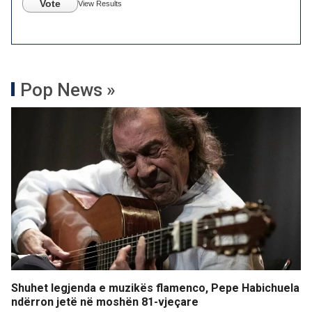
Vote
View Results
Pop News »
Shuhet legjenda e muzikës flamenco, Pepe Habichuela
ndërron jetë në moshën 81-vjeçare