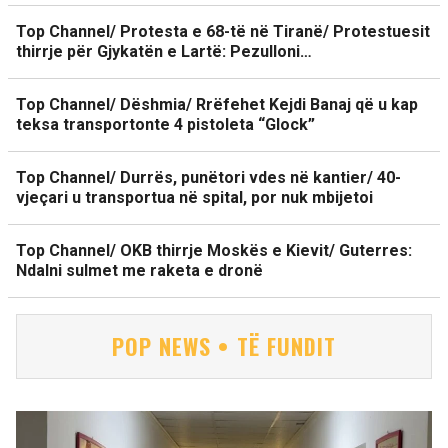
Top Channel/ Protesta e 68-të në Tiranë/ Protestuesit
thirrje për Gjykatën e Lartë: Pezulloni…
Top Channel/ Dëshmia/ Rrëfehet Kejdi Banaj që u kap
teksa transportonte 4 pistoleta “Glock”
Top Channel/ Durrës, punëtori vdes në kantier/ 40-
vjeçari u transportua në spital, por nuk mbijetoi
Top Channel/ OKB thirrje Moskës e Kievit/ Guterres:
Ndalni sulmet me raketa e dronë
POP NEWS • TË FUNDIT