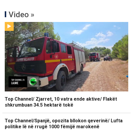
Video »
Top Channel/ Zjarret, 10 vatra ende aktive/ Flakët
shkrumbuan 34.5 hektarë tokë
Top Channel/Spanjë, opozita bllokon qeverinë/ Lufta
politike lë në rrugë 1000 fëmijë marokenë