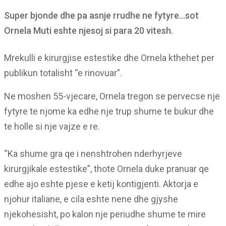
Super bjonde dhe pa asnje rrudhe ne fytyre…sot
Ornela Muti eshte njesoj si para 20 vitesh.
Mrekulli e kirurgjise estestike dhe Ornela kthehet per
publikun totalisht “e rinovuar”.
Ne moshen 55-vjecare, Ornela tregon se pervecse nje
fytyre te njome ka edhe nje trup shume te bukur dhe
te holle si nje vajze e re.
“Ka shume gra qe i nenshtrohen nderhyrjeve
kirurgjikale estestike”, thote Ornela duke pranuar qe
edhe ajo eshte pjese e ketij kontigjenti. Aktorja e
njohur italiane, e cila eshte nene dhe gjyshe
njekohesisht, po kalon nje periudhe shume te mire