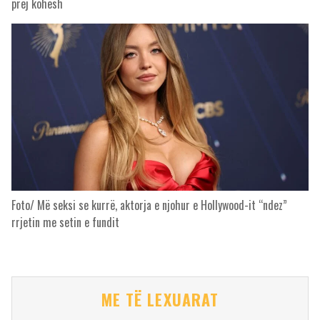
prej kohësh
Foto/ Më seksi se kurrë, aktorja e njohur e Hollywood-it “ndez”
rrjetin me setin e fundit
ME TË LEXUARAT