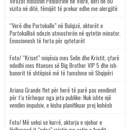
Virozat mbushin Pediatrinë në Vlorë, deri në 80
vizita në ditë, fëmijët të prekur edhe me alergjitë
“Verë dhe Portokalle” në Bulqizë, aktorët e
Portokallisë ndezin atmosferën në qytetin minator.
Emocionesh të forta për qytetarët
Foto/ “Kriset” miqësia mes Selin dhe Kristit, çfarë
ndodhi mes fitueses së Big Brother VIP 5 dhe ish-
banorit të shtëpisë më të famshme në Shqipëri
Ariana Grande flet për herë të parë pas vendimit
për t’u tërhequr nga jeta publike: Nuk ishte një
vendim impulsiv, e kisha planifikuar prej kohësh
Foto/ Më seksi se kurrë, aktorja e njohur e
Hollywood-it “ndez” rrjetin me setin e fundit