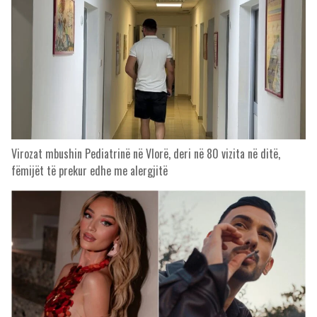
Virozat mbushin Pediatrinë në Vlorë, deri në 80 vizita në ditë,
fëmijët të prekur edhe me alergjitë