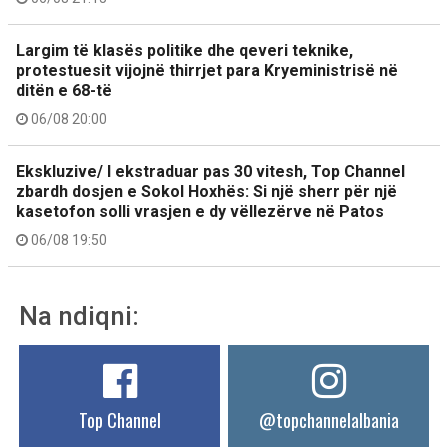
Largim të klasës politike dhe qeveri teknike,
protestuesit vijojnë thirrjet para Kryeministrisë në
ditën e 68-të
06/08 20:00
Ekskluzive/ I ekstraduar pas 30 vitesh, Top Channel
zbardh dosjen e Sokol Hoxhës: Si një sherr për një
kasetofon solli vrasjen e dy vëllezërve në Patos
06/08 19:50
Na ndiqni:
Top Channel
@topchannelalbania