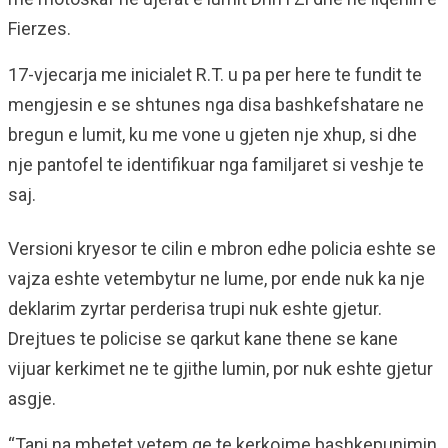
Fierzes.
17-vjecarja me inicialet R.T. u pa per here te fundit te
mengjesin e se shtunes nga disa bashkefshatare ne
bregun e lumit, ku me vone u gjeten nje xhup, si dhe
nje pantofel te identifikuar nga familjaret si veshje te
saj.
Versioni kryesor te cilin e mbron edhe policia eshte se
vajza eshte vetembytur ne lume, por ende nuk ka nje
deklarim zyrtar perderisa trupi nuk eshte gjetur.
Drejtues te policise se qarkut kane thene se kane
vijuar kerkimet ne te gjithe lumin, por nuk eshte gjetur
asgje.
“Tani na mbetet vetem qe te kerkojme bashkepunimin