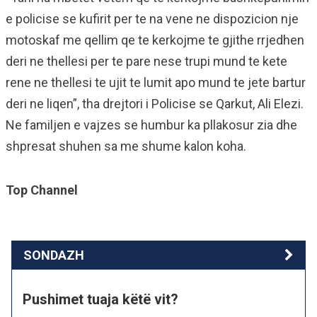
e policise se kufirit per te na vene ne dispozicion nje
motoskaf me qellim qe te kerkojme te gjithe rrjedhen
deri ne thellesi per te pare nese trupi mund te kete
rene ne thellesi te ujit te lumit apo mund te jete bartur
deri ne liqen”, tha drejtori i Policise se Qarkut, Ali Elezi.
Ne familjen e vajzes se humbur ka pllakosur zia dhe
shpresat shuhen sa me shume kalon koha.
Top Channel
SONDAZH
Pushimet tuaja këtë vit?