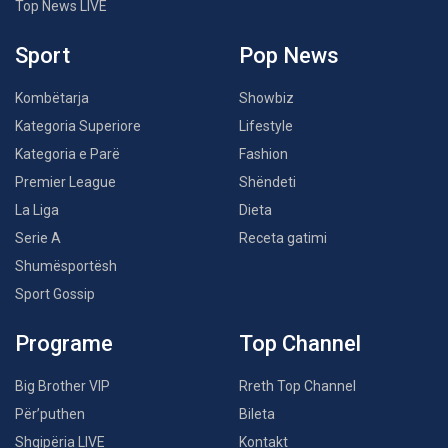
Top News LIVE
Sport
Pop News
Kombëtarja
Showbiz
Kategoria Superiore
Lifestyle
Kategoria e Parë
Fashion
Premier League
Shëndeti
La Liga
Dieta
Serie A
Receta gatimi
Shumësportësh
Sport Gossip
Programe
Top Channel
Big Brother VIP
Rreth Top Channel
Për’puthen
Bileta
Shqipëria LIVE
Kontakt