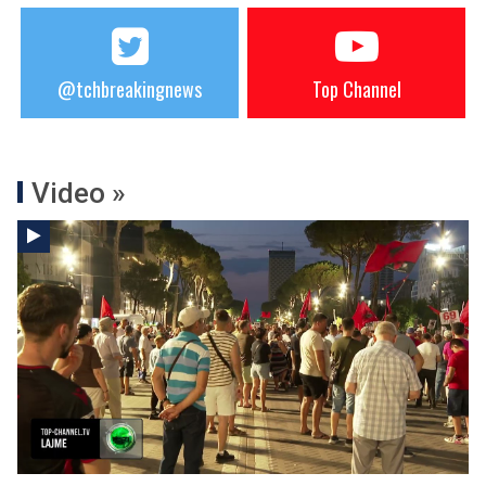
@tchbreakingnews
Top Channel
Video »