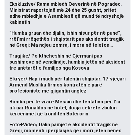
Ekskluzive/ Rama mbledh Qeverinë në Pogradec.
Ministrat raportojnë më 24 dhe 25 gusht, pritet
edhe mbledhja e Asamblesë që mund të ndryshojë
kabinetin
“Humba gruan dhe djalin, ishin nisur për në punë”,
rrëfimi rrëqethës i shqiptarit pas aksidentit tragjik
në Greqi: Ma ndjeu zemra, i mora në telefon…
Tragjike/ Po ktheheshin në Gjermani pas
pushimeve në vendlindje, humbin jetën në aksident
tre anëtarët e familjes nga Kosova
E kryer/ Hap i madh për talentin shqiptar, 17-vjeçari
Armend Muslika firmos kontratën e parë
profesioniste me gjigantin anglez
Bomba për të vrarë Messin dhe tentativa për t’iu
afruar Ronaldos në hotel, dosja sekrete zbulon
kërcënimet që tronditën Botërorin
Foto+Video/ Dalin pamjet e aksidentit tragjik në
Greqi, momenti i përplasjes që i mori jetën nënës