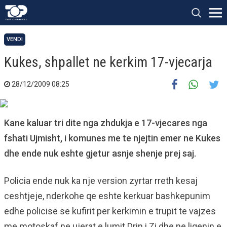
VENDI
Kukes, shpallet ne kerkim 17-vjecarja
28/12/2009 08:25
Kane kaluar tri dite nga zhdukja e 17-vjecares nga
fshati Ujmisht, i komunes me te njejtin emer ne Kukes
dhe ende nuk eshte gjetur asnje shenje prej saj.
Policia ende nuk ka nje version zyrtar rreth kesaj
ceshtjeje, nderkohe qe eshte kerkuar bashkepunim
edhe policise se kufirit per kerkimin e trupit te vajzes
me motoskaf ne ujerat e lumit Drin i Zi dhe ne liqenin e