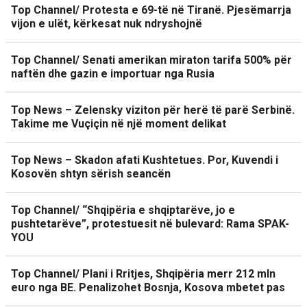
Top Channel/ Protesta e 69-të në Tiranë. Pjesëmarrja
vijon e ulët, kërkesat nuk ndryshojnë
Top Channel/ Senati amerikan miraton tarifa 500% për
naftën dhe gazin e importuar nga Rusia
Top News – Zelensky viziton për herë të parë Serbinë.
Takime me Vuçiçin në një moment delikat
Top News – Skadon afati Kushtetues. Por, Kuvendi i
Kosovën shtyn sërish seancën
Top Channel/ “Shqipëria e shqiptarëve, jo e
pushtetarëve”, protestuesit në bulevard: Rama SPAK-
YOU
Top Channel/ Plani i Rritjes, Shqipëria merr 212 mln
euro nga BE. Penalizohet Bosnja, Kosova mbetet pas