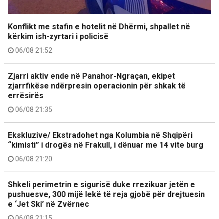
Konflikt me stafin e hotelit në Dhërmi, shpallet në
kërkim ish-zyrtari i policisë
06/08 21:52
Zjarri aktiv ende në Panahor-Ngraçan, ekipet
zjarrfikëse ndërpresin operacionin për shkak të
errësirës
06/08 21:35
Ekskluzive/ Ekstradohet nga Kolumbia në Shqipëri
“kimisti” i drogës në Frakull, i dënuar me 14 vite burg
06/08 21:20
Shkeli perimetrin e sigurisë duke rrezikuar jetën e
pushuesve, 300 mijë lekë të reja gjobë për drejtuesin
e ‘Jet Ski’ në Zvërnec
06/08 21:15