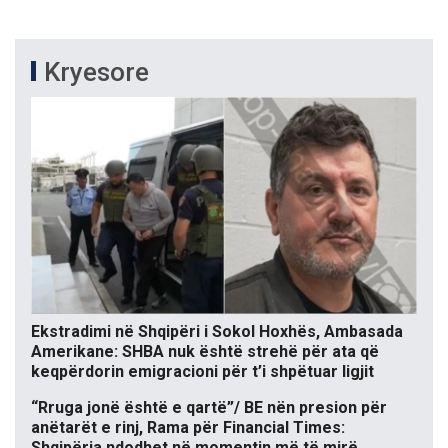
Kryesore
Ekstradimi në Shqipëri i Sokol Hoxhës, Ambasada
Amerikane: SHBA nuk është strehë për ata që
keqpërdorin emigracioni për t’i shpëtuar ligjit
“Rruga jonë është e qartë”/ BE nën presion për
anëtarët e rinj, Rama për Financial Times:
Shqipëria ndodhet në momentin më të mirë