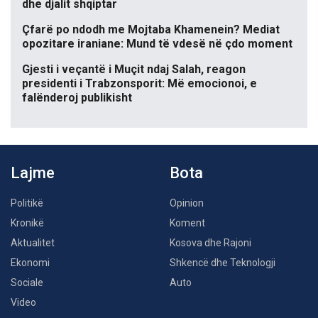
dhe djalit shqiptar
Çfarë po ndodh me Mojtaba Khamenein? Mediat
opozitare iraniane: Mund të vdesë në çdo moment
Gjesti i veçantë i Muçit ndaj Salah, reagon
presidenti i Trabzonsporit: Më emocionoi, e
falënderoj publikisht
Lajme
Bota
Politikë
Opinion
Kronikë
Koment
Aktualitet
Kosova dhe Rajoni
Ekonomi
Shkencë dhe Teknologji
Sociale
Auto
Video