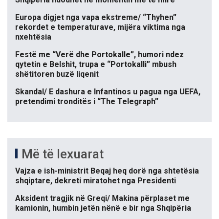
Europa digjet nga vapa ekstreme/ “Thyhen”
rekordet e temperaturave, mijëra viktima nga
nxehtësia
Festë me “Verë dhe Portokalle”, humori ndez
qytetin e Belshit, trupa e “Portokalli” mbush
shëtitoren buzë liqenit
Skandal/ E dashura e Infantinos u pagua nga UEFA,
pretendimi tronditës i “The Telegraph”
Më të lexuarat
Vajza e ish-ministrit Beqaj heq dorë nga shtetësia
shqiptare, dekreti miratohet nga Presidenti
Aksident tragjik në Greqi/ Makina përplaset me
kamionin, humbin jetën nënë e bir nga Shqipëria