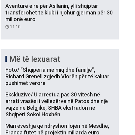
Aventurë e re për Asllanin, ylli shqiptar
transferohet te klubi i njohur gjerman për 30
milionë euro
11:10
Më të lexuarat
Foto/ “Shqipëria me miq dhe familje”,
Richard Grenell zgjedh Vlorën për të kaluar
pushimet verore
Ekskluzive/ U arrestua pas 30 vitesh në
arrati vrasësi i vëllezërve në Patos dhe një
vajze në Belgjikë, SHBA ekstradon në
Shqipëri Sokol Hoxhën
Marrëveshja që ndryshon lojën në Mesdhe,
Franca futet në projektin miliarda euro