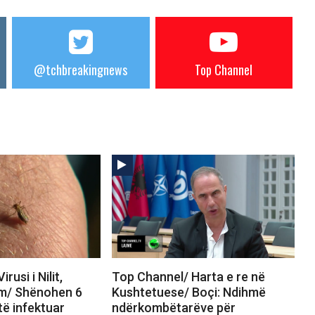
@tchbreakingnews
Top Channel
rusi i Nilit,
Top Channel/ Harta e re në
rm/ Shënohen 6
Kushtetuese/ Boçi: Ndihmë
të infektuar
ndërkombëtarëve për