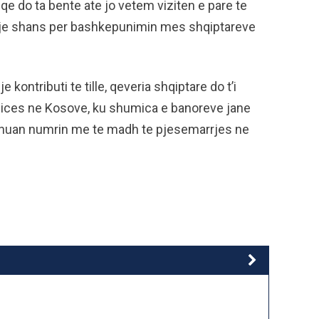
, qe do ta bente ate jo vetem viziten e pare te
 nje shans per bashkepunimin mes shqiptareve
kontributi te tille, qeveria shqiptare do t’i
ices ne Kosove, ku shumica e banoreve jane
henuan numrin me te madh te pjesemarrjes ne