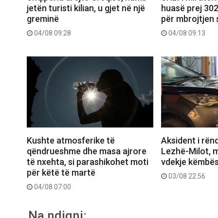
jetën turisti kilian, u gjet në një
huasë prej 302
greminë
për mbrojtjen 
04/08 09:28
04/08 09:13
Aksident i rën
Kushte atmosferike të
Lezhë-Milot, m
qëndrueshme dhe masa ajrore
vdekje këmbës
të nxehta, si parashikohet moti
për këtë të martë
03/08 22:56
04/08 07:00
Na ndiqni: