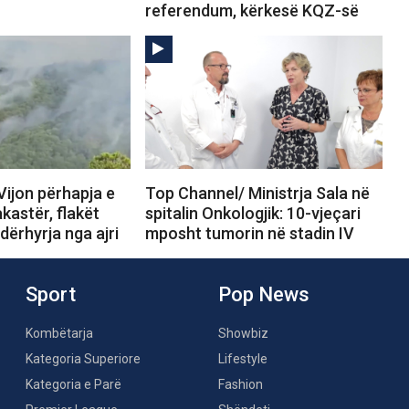
referendum, kërkesë KQZ-së
Vijon përhapja e
Top Channel/ Ministrja Sala në
akastër, flakët
spitalin Onkologjik: 10-vjeçari
ndërhyrja nga ajri
mposht tumorin në stadin IV
Sport
Pop News
Kombëtarja
Showbiz
Kategoria Superiore
Lifestyle
Kategoria e Parë
Fashion