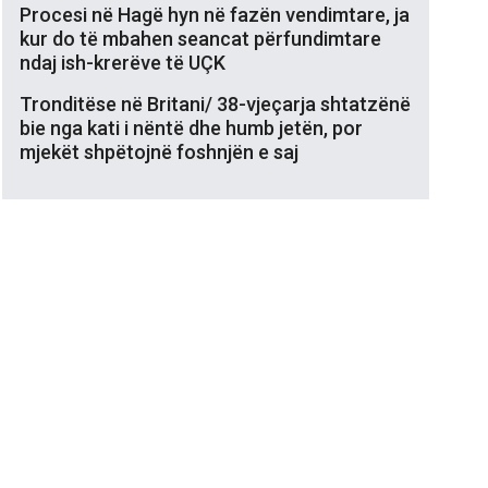
Procesi në Hagë hyn në fazën vendimtare, ja
kur do të mbahen seancat përfundimtare
ndaj ish-krerëve të UÇK
Tronditëse në Britani/ 38-vjeçarja shtatzënë
bie nga kati i nëntë dhe humb jetën, por
mjekët shpëtojnë foshnjën e saj