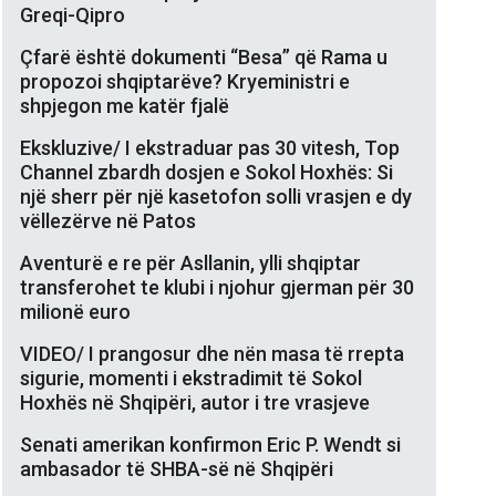
Greqi-Qipro
Çfarë është dokumenti “Besa” që Rama u
propozoi shqiptarëve? Kryeministri e
shpjegon me katër fjalë
Ekskluzive/ I ekstraduar pas 30 vitesh, Top
Channel zbardh dosjen e Sokol Hoxhës: Si
një sherr për një kasetofon solli vrasjen e dy
vëllezërve në Patos
Aventurë e re për Asllanin, ylli shqiptar
transferohet te klubi i njohur gjerman për 30
milionë euro
VIDEO/ I prangosur dhe nën masa të rrepta
sigurie, momenti i ekstradimit të Sokol
Hoxhës në Shqipëri, autor i tre vrasjeve
Senati amerikan konfirmon Eric P. Wendt si
ambasador të SHBA-së në Shqipëri