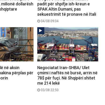
 milionë dollarësh
padit për shpifje ish-kreun e
shqiptare
SPAK Altin Dumani, pas
sekuestrimit të pronave në Itali
04/08 09:04
dë në aksin
Negociatat Iran-SHBA/ Ulet
akina përplas për
çmimi i naftës në bursë, arrin në
orin
78$ për fuçi. Në Shqipëri shitet
me 214 lekë
03/08 22:50