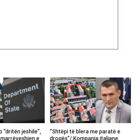
 “dritën jeshile”,
“Shtëpi të blera me paratë e
marrëveshjen e
drogës”/ Kompania italiane