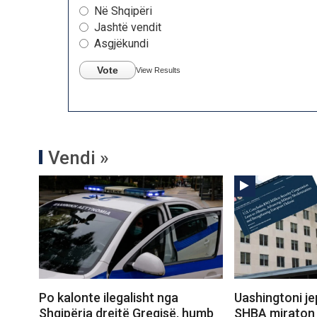
Në Shqipëri
Jashtë vendit
Asgjëkundi
Vote
View Results
Vendi »
Po kalonte ilegalisht nga
Uashingtoni jep
Shqipëria drejtë Greqisë, humb
SHBA miraton 