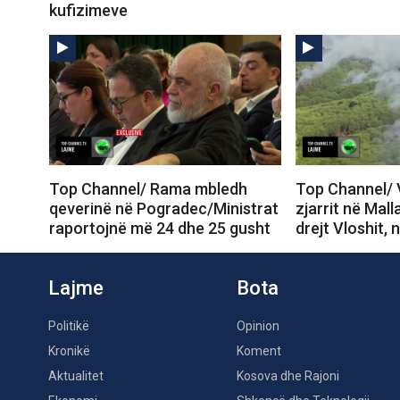
kufizimeve
Top Channel/ Rama mbledh
Top Channel/ 
qeverinë në Pogradec/Ministrat
zjarrit në Mall
raportojnë më 24 dhe 25 gusht
drejt Vloshit, 
Lajme
Bota
Politikë
Opinion
Kronikë
Koment
Aktualitet
Kosova dhe Rajoni