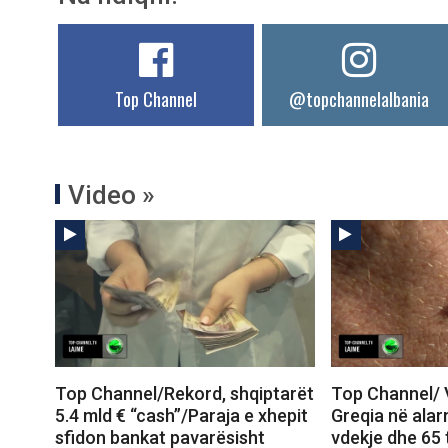
Top Channel
@topchannelalbania
Video »
Top Channel/Rekord, shqiptarët
Top Channel/ Vi
5.4 mld € “cash”/Paraja e xhepit
Greqia në ala
sfidon bankat pavarësisht
vdekje dhe 65 