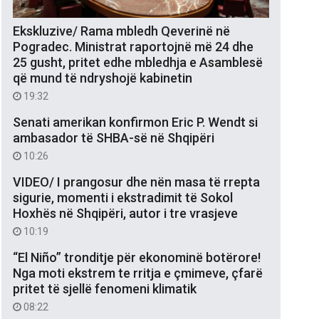
Ekskluzive/ Rama mbledh Qeverinë në
Pogradec. Ministrat raportojnë më 24 dhe
25 gusht, pritet edhe mbledhja e Asamblesë
që mund të ndryshojë kabinetin
19:32
Senati amerikan konfirmon Eric P. Wendt si
ambasador të SHBA-së në Shqipëri
10:26
VIDEO/ I prangosur dhe nën masa të rrepta
sigurie, momenti i ekstradimit të Sokol
Hoxhës në Shqipëri, autor i tre vrasjeve
10:19
“El Niño” tronditje për ekonominë botërore!
Nga moti ekstrem te rritja e çmimeve, çfarë
pritet të sjellë fenomeni klimatik
08:22