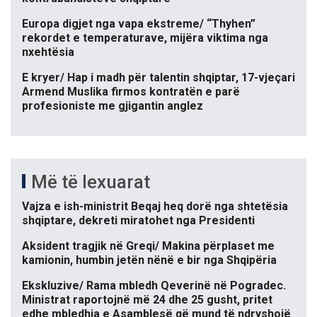
Europa digjet nga vapa ekstreme/ “Thyhen”
rekordet e temperaturave, mijëra viktima nga
nxehtësia
E kryer/ Hap i madh për talentin shqiptar, 17-vjeçari
Armend Muslika firmos kontratën e parë
profesioniste me gjigantin anglez
Më të lexuarat
Vajza e ish-ministrit Beqaj heq dorë nga shtetësia
shqiptare, dekreti miratohet nga Presidenti
Aksident tragjik në Greqi/ Makina përplaset me
kamionin, humbin jetën nënë e bir nga Shqipëria
Ekskluzive/ Rama mbledh Qeverinë në Pogradec.
Ministrat raportojnë më 24 dhe 25 gusht, pritet
edhe mbledhja e Asamblesë që mund të ndryshojë