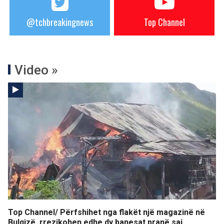
@tchbreakingnews
Top Channel
Video »
Top Channel/ Përfshihet nga flakët një magazinë në
Bulqizë, rrezikohen edhe dy banesat pranë saj