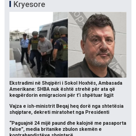
Kryesore
Ekstradimi në Shqipëri i Sokol Hoxhës, Ambasada
Amerikane: SHBA nuk është strehë për ata që
keqpërdorin emigracioni për t’i shpëtuar ligjit
Vajza e ish-ministrit Beqaj heq dorë nga shtetësia
shqiptare, dekreti miratohet nga Presidenti
“Paguajnë 24 mijë paund dhe kalojnë me pasaporta
false”, media britanike zbulon skemën e
kontrabandistëve shqiptarë