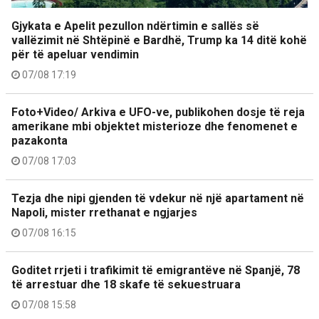
Gjykata e Apelit pezullon ndërtimin e sallës së
vallëzimit në Shtëpinë e Bardhë, Trump ka 14 ditë kohë
për të apeluar vendimin
07/08 17:19
Foto+Video/ Arkiva e UFO-ve, publikohen dosje të reja
amerikane mbi objektet misterioze dhe fenomenet e
pazakonta
07/08 17:03
Tezja dhe nipi gjenden të vdekur në një apartament në
Napoli, mister rrethanat e ngjarjes
07/08 16:15
Goditet rrjeti i trafikimit të emigrantëve në Spanjë, 78
të arrestuar dhe 18 skafe të sekuestruara
07/08 15:58