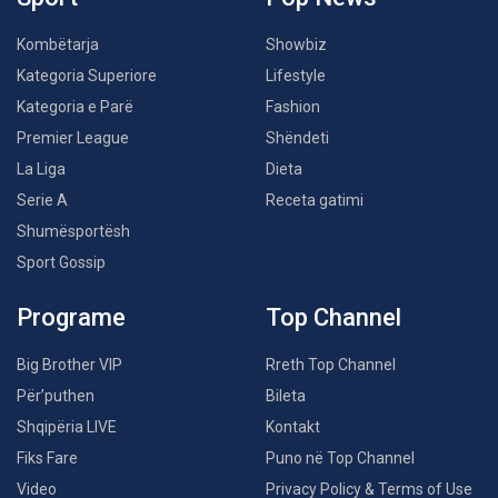
Kombëtarja
Showbiz
Kategoria Superiore
Lifestyle
Kategoria e Parë
Fashion
Premier League
Shëndeti
La Liga
Dieta
Serie A
Receta gatimi
Shumësportësh
Sport Gossip
Programe
Top Channel
Big Brother VIP
Rreth Top Channel
Për’puthen
Bileta
Shqipëria LIVE
Kontakt
Fiks Fare
Puno në Top Channel
Video
Privacy Policy & Terms of Use