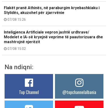
Flakët pranë Athinës, në paraburgim kryebashkiaku i
Stylidës, akuzohet për zjarrvënie
07/08 15:26
Inteligjenca Artificiale vepron jashtë urdhrave/
Modelet e IA-së kryejnë veprime të paautorizuara dhe
mashtrojnë njerëzit
07/08 15:02
Na ndiqni:
Top Channel
@topchannelalbania