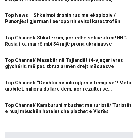
Top News – Shkelmoi dronin rus me eksploziv /
Punonjësi gjerman i aeroportit evitoi katastrofën
Top Channel/ Shkatërrim, por edhe sekuestrim! BBC:
Rusia i ka marrë mbi 34 mijë prona ukrainasve
Top Channel/ Masakër në Tajlandë! 14-vjeçari vret
gjyshërit, më pas zbraz armën drejt mësuesve
Top Channel/ “Dështoi në mbrojtjen e fëmijëve”! Meta
gjobitet, miliona dollarë dëm, por rezultoi se…
Top Channel/ Karaburuni mbushet me turistë/ Turistët
e huaj mbushën hotelet dhe plazhet e Vlorës