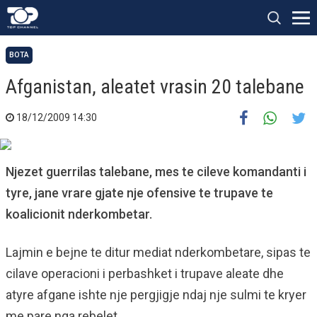
BOTA
Afganistan, aleatet vrasin 20 talebane
18/12/2009 14:30
Njezet guerrilas talebane, mes te cileve komandanti i
tyre, jane vrare gjate nje ofensive te trupave te
koalicionit nderkombetar.
Lajmin e bejne te ditur mediat nderkombetare, sipas te
cilave operacioni i perbashket i trupave aleate dhe
atyre afgane ishte nje pergjigje ndaj nje sulmi te kryer
me pare nga rebelet.