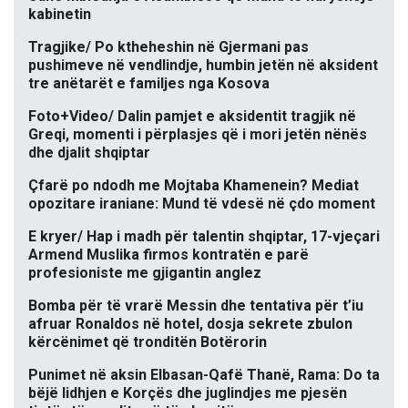
kabinetin
Tragjike/ Po ktheheshin në Gjermani pas
pushimeve në vendlindje, humbin jetën në aksident
tre anëtarët e familjes nga Kosova
Foto+Video/ Dalin pamjet e aksidentit tragjik në
Greqi, momenti i përplasjes që i mori jetën nënës
dhe djalit shqiptar
Çfarë po ndodh me Mojtaba Khamenein? Mediat
opozitare iraniane: Mund të vdesë në çdo moment
E kryer/ Hap i madh për talentin shqiptar, 17-vjeçari
Armend Muslika firmos kontratën e parë
profesioniste me gjigantin anglez
Bomba për të vrarë Messin dhe tentativa për t’iu
afruar Ronaldos në hotel, dosja sekrete zbulon
kërcënimet që tronditën Botërorin
Punimet në aksin Elbasan-Qafë Thanë, Rama: Do ta
bëjë lidhjen e Korçës dhe juglindjes me pjesën