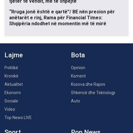
tjetër të vendit, më të shpejtë
“Rruga jonë është e qartë”/ BE nën presion për
anëtarët e rinj, Rama për Financial Times:
Shqipëria ndodhet në momentin më të mirë
Lajme
Bota
Politikë
Opinion
Kronikë
Koment
Aktualitet
Kosova dhe Rajoni
Ekonomi
Shkencë dhe Teknologji
Sociale
Auto
Video
Top News LIVE
Sport
Pop News