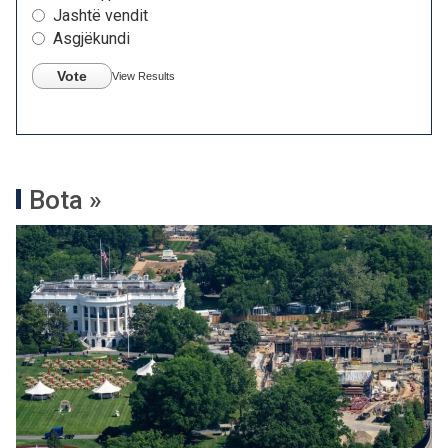
Jashtë vendit
Asgjëkundi
Vote
View Results
Bota »