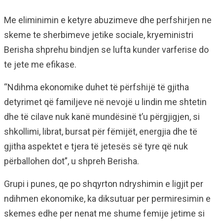
Me eliminimin e ketyre abuzimeve dhe perfshirjen ne
skeme te sherbimeve jetike sociale, kryeministri
Berisha shprehu bindjen se lufta kunder varferise do
te jete me efikase.
“Ndihma ekonomike duhet të përfshijë të gjitha
detyrimet që familjeve në nevojë u lindin me shtetin
dhe të cilave nuk kanë mundësinë t’u përgjigjen, si
shkollimi, librat, bursat për fëmijët, energjia dhe të
gjitha aspektet e tjera të jetesës së tyre që nuk
përballohen dot”, u shpreh Berisha.
Grupi i punes, qe po shqyrton ndryshimin e ligjit per
ndihmen ekonomike, ka diksutuar per permiresimin e
skemes edhe per nenat me shume femije jetime si