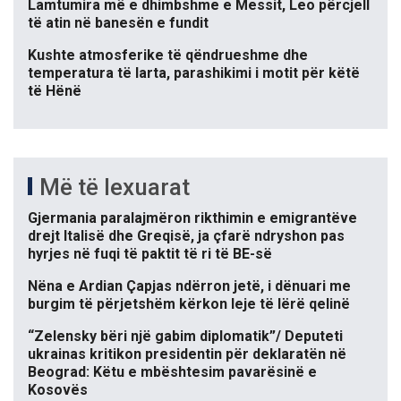
Lamtumira më e dhimbshme e Messit, Leo përcjell
të atin në banesën e fundit
Kushte atmosferike të qëndrueshme dhe
temperatura të larta, parashikimi i motit për këtë
të Hënë
Më të lexuarat
Gjermania paralajmëron rikthimin e emigrantëve
drejt Italisë dhe Greqisë, ja çfarë ndryshon pas
hyrjes në fuqi të paktit të ri të BE-së
Nëna e Ardian Çapjas ndërron jetë, i dënuari me
burgim të përjetshëm kërkon leje të lërë qelinë
“Zelensky bëri një gabim diplomatik”/ Deputeti
ukrainas kritikon presidentin për deklaratën në
Beograd: Këtu e mbështesim pavarësinë e
Kosovës