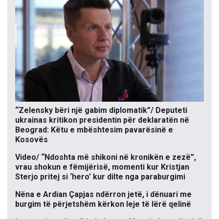
“Zelensky bëri një gabim diplomatik”/ Deputeti
ukrainas kritikon presidentin për deklaratën në
Beograd: Këtu e mbështesim pavarësinë e
Kosovës
Video/ “Ndoshta më shikoni në kronikën e zezë”,
vrau shokun e fëmijërisë, momenti kur Kristjan
Sterjo pritej si ‘hero’ kur dilte nga paraburgimi
Nëna e Ardian Çapjas ndërron jetë, i dënuari me
burgim të përjetshëm kërkon leje të lërë qelinë