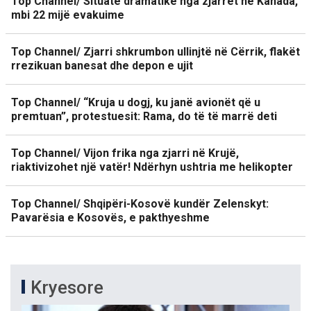
Top Channel/ Situatë dramatike nga zjarret në Kanada,
mbi 22 mijë evakuime
Top Channel/ Zjarri shkrumbon ullinjtë në Cërrik, flakët
rrezikuan banesat dhe depon e ujit
Top Channel/ “Kruja u dogj, ku janë avionët që u
premtuan”, protestuesit: Rama, do të të marrë deti
Top Channel/ Vijon frika nga zjarri në Krujë,
riaktivizohet një vatër! Ndërhyn ushtria me helikopter
Top Channel/ Shqipëri-Kosovë kundër Zelenskyt:
Pavarësia e Kosovës, e pakthyeshme
Kryesore