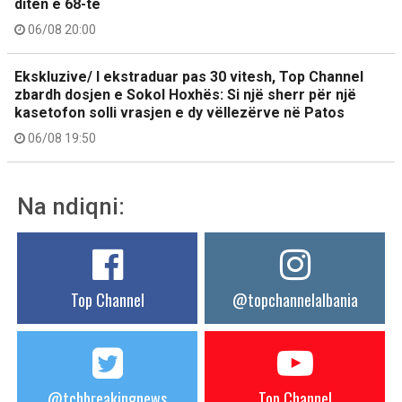
ditën e 68-të
06/08 20:00
Ekskluzive/ I ekstraduar pas 30 vitesh, Top Channel
zbardh dosjen e Sokol Hoxhës: Si një sherr për një
kasetofon solli vrasjen e dy vëllezërve në Patos
06/08 19:50
Na ndiqni:
Top Channel
@topchannelalbania
@tchbreakingnews
Top Channel