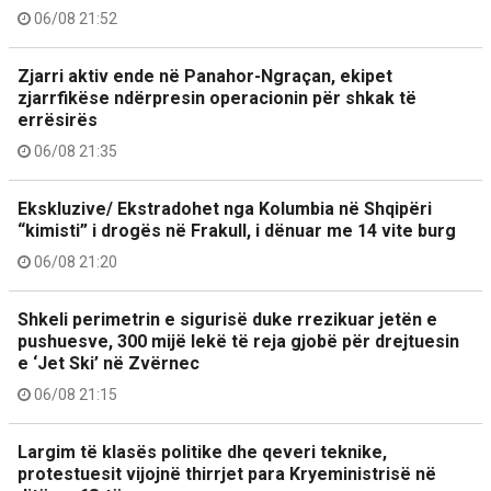
06/08 21:52
Zjarri aktiv ende në Panahor-Ngraçan, ekipet
zjarrfikëse ndërpresin operacionin për shkak të
errësirës
06/08 21:35
Ekskluzive/ Ekstradohet nga Kolumbia në Shqipëri
“kimisti” i drogës në Frakull, i dënuar me 14 vite burg
06/08 21:20
Shkeli perimetrin e sigurisë duke rrezikuar jetën e
pushuesve, 300 mijë lekë të reja gjobë për drejtuesin
e ‘Jet Ski’ në Zvërnec
06/08 21:15
Largim të klasës politike dhe qeveri teknike,
protestuesit vijojnë thirrjet para Kryeministrisë në