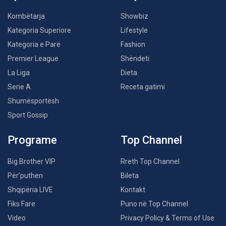
Kombëtarja
Showbiz
Kategoria Superiore
Lifestyle
Kategoria e Parë
Fashion
Premier League
Shëndeti
La Liga
Dieta
Serie A
Receta gatimi
Shumësportësh
Sport Gossip
Programe
Top Channel
Big Brother VIP
Rreth Top Channel
Për’puthen
Bileta
Shqipëria LIVE
Kontakt
Fiks Fare
Puno në Top Channel
Video
Privacy Policy & Terms of Use