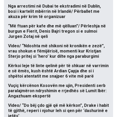
Nga arrestimi në Dubai te ekstradimi në Dublin,
bosi i kartelit mbërrin në Irlandë/ Përballet me
akuza për krim të organizuar
“Më ftuan për kafe dhe më qëlluan”/ Përleshja në
burgun e Fierit, Denis Bajri tregon si e sulmoi
Jurgen Zotaj në qeli
Video/ “Ndoshta më shikoni në kronikën e zezë”,
vrau shokun e fëmijërisë, momenti kur Kristjan
Sterjo pritej si ‘hero’ kur dilte nga paraburgimi
Kërkoi leje të linte qelinë për të shkuar në varrimin
e së ëmës, kush është Ardian Çapja dhe si i
shpëtoi atentatit me snajper 6 vite më parë
Vuçiç kërcënon Kosovën me ujin, Presidenti serb
paralajmëron ndryshimin e rrjedhës së Lumit Ibër:
Angazhuam ekspertë
Video/ “Do bëj çdo gjë që më kërkon”, Drake i habit
të gjithë, reperi i njohur leh si qen për ‘dashurinë e
jetës’