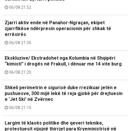
06/08 21:52
Zjarri aktiv ende në Panahor-Ngraçan, ekipet
zjarrfikëse ndërpresin operacionin për shkak të
errësirës
06/08 21:35
Ekskluzive/ Ekstradohet nga Kolumbia në Shqipëri
“kimisti” i drogës në Frakull, i dënuar me 14 vite burg
06/08 21:20
Shkeli perimetrin e sigurisë duke rrezikuar jetën e
pushuesve, 300 mijë lekë të reja gjobë për drejtuesin
e ‘Jet Ski’ në Zvërnec
06/08 21:15
Largim të klasës politike dhe qeveri teknike,
protestuesit vijojnë thirrjet para Kryeministrisë në