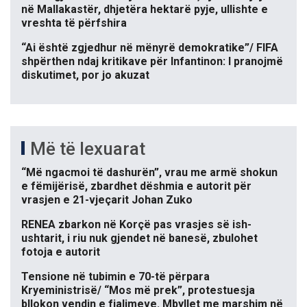
në Mallakastër, dhjetëra hektarë pyje, ullishte e
vreshta të përfshira
“Ai është zgjedhur në mënyrë demokratike”/ FIFA
shpërthen ndaj kritikave për Infantinon: I pranojmë
diskutimet, por jo akuzat
Më të lexuarat
“Më ngacmoi të dashurën”, vrau me armë shokun
e fëmijërisë, zbardhet dëshmia e autorit për
vrasjen e 21-vjeçarit Johan Zuko
RENEA zbarkon në Korçë pas vrasjes së ish-
ushtarit, i riu nuk gjendet në banesë, zbulohet
fotoja e autorit
Tensione në tubimin e 70-të përpara
Kryeministrisë/ “Mos më prek”, protestuesja
bllokon vendin e fjalimeve. Mbyllet me marshim në