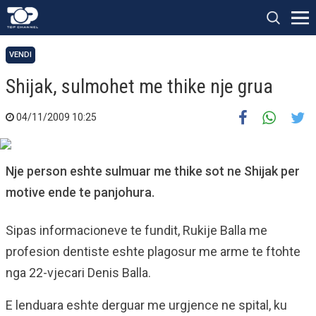
VENDI
Shijak, sulmohet me thike nje grua
04/11/2009 10:25
Nje person eshte sulmuar me thike sot ne Shijak per
motive ende te panjohura.
Sipas informacioneve te fundit, Rukije Balla me
profesion dentiste eshte plagosur me arme te ftohte
nga 22-vjecari Denis Balla.
E lenduara eshte derguar me urgjence ne spital, ku