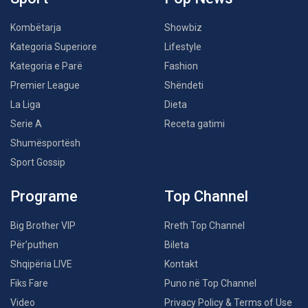
Kombëtarja
Showbiz
Kategoria Superiore
Lifestyle
Kategoria e Parë
Fashion
Premier League
Shëndeti
La Liga
Dieta
Serie A
Receta gatimi
Shumësportësh
Sport Gossip
Programe
Top Channel
Big Brother VIP
Rreth Top Channel
Për’puthen
Bileta
Shqipëria LIVE
Kontakt
Fiks Fare
Puno në Top Channel
Video
Privacy Policy & Terms of Use