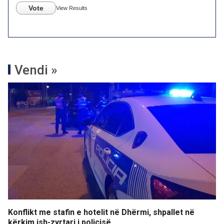
Vote
View Results
Vendi »
Konflikt me stafin e hotelit në Dhërmi, shpallet në
kërkim ish-zyrtari i policisë