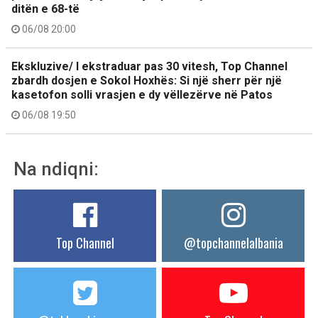
ditën e 68-të
06/08 20:00
Ekskluzive/ I ekstraduar pas 30 vitesh, Top Channel
zbardh dosjen e Sokol Hoxhës: Si një sherr për një
kasetofon solli vrasjen e dy vëllezërve në Patos
06/08 19:50
Na ndiqni:
Top Channel
@topchannelalbania