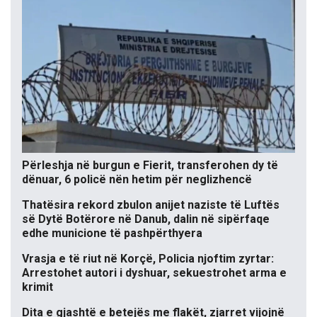
Përleshja në burgun e Fierit, transferohen dy të
dënuar, 6 policë nën hetim për neglizhencë
Thatësira rekord zbulon anijet naziste të Luftës
së Dytë Botërore në Danub, dalin në sipërfaqe
edhe municione të pashpërthyera
Vrasja e të riut në Korçë, Policia njoftim zyrtar:
Arrestohet autori i dyshuar, sekuestrohet arma e
krimit
Dita e gjashtë e betejës me flakët, zjarret vijojnë