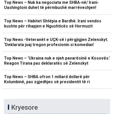
Top News – Nuk ka negociata me SHBA-në/ Irani-
Uashingtoni duhet të përmbushë marrëveshjen!
Top News – Habitet Shtëpia e Bardhë. Irani vendos
kushte për rihapjen e Ngushticës së Hormuzit
Top News -Veteranët e UÇK-së i përgjigjen Zelenskyt.
‘Deklarata juaj tregon profesionin si komedian’
Top News – ‘Ukraina nuk e njeh pavarësinë e Kosovës.’
Reagon Tirana pas deklaratës së Zelenskyt
Top News – SHBA ofron 1 miliard dollarë për
Kolumbinë, pas zgjedhjes së presidentit të ri
Kryesore