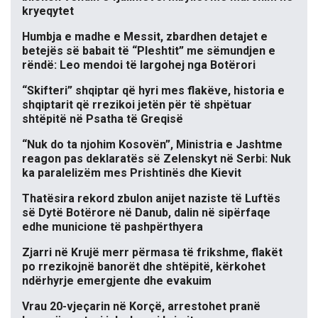
kryeqytet
Humbja e madhe e Messit, zbardhen detajet e
betejës së babait të “Pleshtit” me sëmundjen e
rëndë: Leo mendoi të largohej nga Botërori
“Skifteri” shqiptar që hyri mes flakëve, historia e
shqiptarit që rrezikoi jetën për të shpëtuar
shtëpitë në Psatha të Greqisë
“Nuk do ta njohim Kosovën”, Ministria e Jashtme
reagon pas deklaratës së Zelenskyt në Serbi: Nuk
ka paralelizëm mes Prishtinës dhe Kievit
Thatësira rekord zbulon anijet naziste të Luftës
së Dytë Botërore në Danub, dalin në sipërfaqe
edhe municione të pashpërthyera
Zjarri në Krujë merr përmasa të frikshme, flakët
po rrezikojnë banorët dhe shtëpitë, kërkohet
ndërhyrje emergjente dhe evakuim
Vrau 20-vjeçarin në Korçë, arrestohet pranë