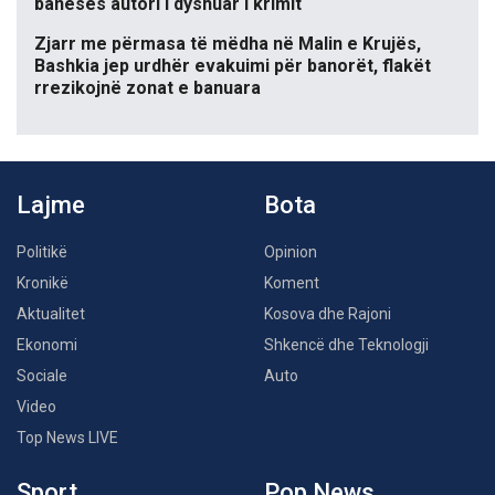
banesës autori i dyshuar i krimit
Zjarr me përmasa të mëdha në Malin e Krujës,
Bashkia jep urdhër evakuimi për banorët, flakët
rrezikojnë zonat e banuara
Lajme
Bota
Politikë
Opinion
Kronikë
Koment
Aktualitet
Kosova dhe Rajoni
Ekonomi
Shkencë dhe Teknologji
Sociale
Auto
Video
Top News LIVE
Sport
Pop News