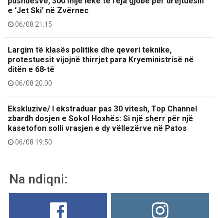
pushuesve, 300 mijë lekë të reja gjobë për drejtuesin
e ‘Jet Ski’ në Zvërnec
06/08 21:15
Largim të klasës politike dhe qeveri teknike,
protestuesit vijojnë thirrjet para Kryeministrisë në
ditën e 68-të
06/08 20:00
Ekskluzive/ I ekstraduar pas 30 vitesh, Top Channel
zbardh dosjen e Sokol Hoxhës: Si një sherr për një
kasetofon solli vrasjen e dy vëllezërve në Patos
06/08 19:50
Na ndiqni: