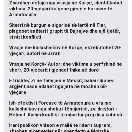
Zbardhen detaje nga vrasja në Korçë, identifikohet
viktima, 20-vjeçari ka qenë pjesë e Forcave të
Armatosura
Sherri në burgun e sigurisë së lartë në Fier,
plagoset anëtari i grupit të Bajrajve dhe një tjetër,
si nisi konflikti
Vrasje me kallashnikov në Korçë, ekzekutohet 20-
vjeçari, autori në arrati
Vrasja në Korçë/ Autori dhe viktima u përfshinë në
sherr, 20-vjeçarit i gjendet thika në dorë
E trishtë/ Zi në familjen e Messit, babai i ikones
argjentinase ndahet nga jeta në moshën 68-
vjeçare
Ish-efektivi i Forcave të Armatosura u vra me
kallashnikov nga shoku i fëmijërisë, zv. drejtori i
Hetimit: Kishin konflikt të mbartur prej disa kohësh
Irani publikon videon e rrallë të liderit suprem,
shtohen pikëpyetjet për shëndetin e Mojtaba