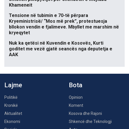
Khameneit
Tensione në tubimin e 70-të përpara
Kryeministrisë/ “Mos më prek”, protestuesja
bllokon vendin e fjalimeve. Mbyllet me marshim në
kryeqytet
Nuk ka qetësi në Kuvendin e Kosovës, Kurti
goditet me vezë gjatë seancës nga deputetja e
AAK
Lajme
Bota
Politikë
Opinion
Kronikë
Koment
Aktualitet
Kosova dhe Rajoni
Ekonomi
Shkencë dhe Teknologji