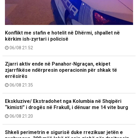
Konflikt me stafin e hotelit në Dhërmi, shpallet në
kërkim ish-zyrtari i policisë
06/08 21:52
Zjarri aktiv ende në Panahor-Ngraçan, ekipet
zjarrfikëse ndërpresin operacionin për shkak të
errësirës
06/08 21:35
Ekskluzive/ Ekstradohet nga Kolumbia në Shqipëri
“kimisti” i drogës në Frakull, i dënuar me 14 vite burg
06/08 21:20
Shkeli perimetrin e sigurisë duke rrezikuar jetën e