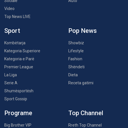
Sociale
Auto
Video
Top News LIVE
Sport
Pop News
Kombëtarja
Showbiz
Kategoria Superiore
Lifestyle
Kategoria e Parë
Fashion
Premier League
Shëndeti
La Liga
Dieta
Serie A
Receta gatimi
Shumësportësh
Sport Gossip
Programe
Top Channel
Big Brother VIP
Rreth Top Channel