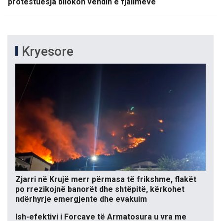
protestuesja bllokon vendin e fjalimeve
Kryesore
Zjarri në Krujë merr përmasa të frikshme, flakët
po rrezikojnë banorët dhe shtëpitë, kërkohet
ndërhyrje emergjente dhe evakuim
Ish-efektivi i Forcave të Armatosura u vra me