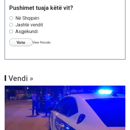
Pushimet tuaja këtë vit?
Në Shqipëri
Jashtë vendit
Asgjëkundi
Vote
View Results
Vendi »