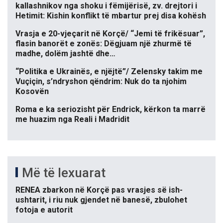
kallashnikov nga shoku i fëmijërisë, zv. drejtori i
Hetimit: Kishin konflikt të mbartur prej disa kohësh
Vrasja e 20-vjeçarit në Korçë/ “Jemi të frikësuar”,
flasin banorët e zonës: Dëgjuam një zhurmë të
madhe, dolëm jashtë dhe…
“Politika e Ukrainës, e njëjtë”/ Zelensky takim me
Vuçiçin, s’ndryshon qëndrim: Nuk do ta njohim
Kosovën
Roma e ka seriozisht për Endrick, kërkon ta marrë
me huazim nga Reali i Madridit
Më të lexuarat
RENEA zbarkon në Korçë pas vrasjes së ish-
ushtarit, i riu nuk gjendet në banesë, zbulohet
fotoja e autorit