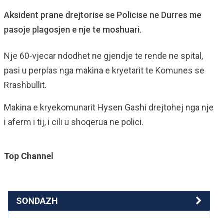
Aksident prane drejtorise se Policise ne Durres me
pasoje plagosjen e nje te moshuari.
Nje 60-vjecar ndodhet ne gjendje te rende ne spital,
pasi u perplas nga makina e kryetarit te Komunes se
Rrashbullit.
Makina e kryekomunarit Hysen Gashi drejtohej nga nje
i aferm i tij, i cili u shoqerua ne polici.
Top Channel
SONDAZH