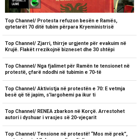
Top Channel/ Protesta refuzon besën e Ramës,
qytetarët 70 ditë tubim përpara Kryeministrisë
Top Channel/ Zjarri, thirrje urgjente për evakuim në
Krujë. Flakët rrezikojnë bizneset dhe 30 shtëpi
Top Channel/ Nga fjalimet për Ramën te tensionet në
protestë, çfarë ndodhi në tubimin e 70-të
Top Channel/ Aktivistja në protestën e 70: E vetmja
besë që të japim, s’largohemi pa ikur ti
Top Channel/ RENEA zbarkon në Korçë. Arrestohet
autori i dyshuar i vrasjes së 20-vjeçarit
Top Channel/ Tensione në protestë! “Mos më prek”,