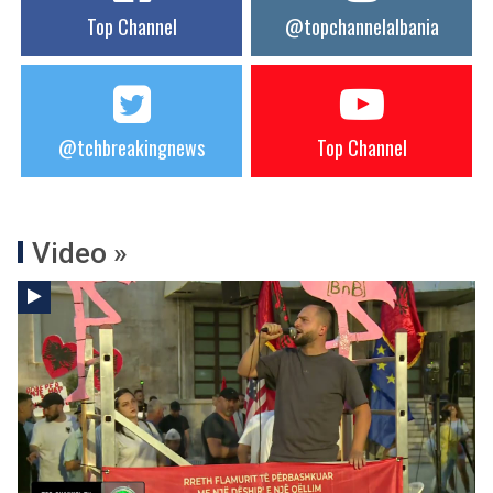
Top Channel
@topchannelalbania
@tchbreakingnews
Top Channel
Video »