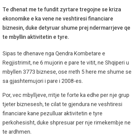
Te dhenat me te fundit zyrtare tregojne se kriza
ekonomike e ka vene ne veshtiresi financiare
biznesin, duke detyruar shume prej ndermarrjeve qe
te mbyllin aktivitetin e tyre.
Sipas te dhenave nga Qendra Kombetare e
Regjistrimit, ne 6 mujorin e pare te vitit, ne Shqiperi u
mbyllen 3773 biznese, ose rreth 5 here me shume se
sa gjashtemujori i pare i 2008-es.
Por, vec mbylljeve, rritje te forte ka edhe per nje grup
tjeter biznesesh, te cilat te gjendura ne veshtiresi
financiare kane pezulluar aktivitetin e tyre
perkohesisht, duke shpresuar per nje rimekembje ne
te ardhmen.