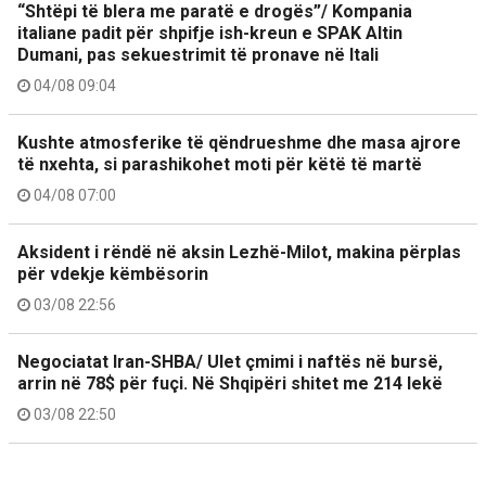
“Shtëpi të blera me paratë e drogës”/ Kompania
italiane padit për shpifje ish-kreun e SPAK Altin
Dumani, pas sekuestrimit të pronave në Itali
04/08 09:04
Kushte atmosferike të qëndrueshme dhe masa ajrore
të nxehta, si parashikohet moti për këtë të martë
04/08 07:00
Aksident i rëndë në aksin Lezhë-Milot, makina përplas
për vdekje këmbësorin
03/08 22:56
Negociatat Iran-SHBA/ Ulet çmimi i naftës në bursë,
arrin në 78$ për fuçi. Në Shqipëri shitet me 214 lekë
03/08 22:50