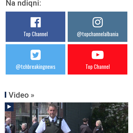
Na ndiqni:
Top Channel
@topchannelalbania
@tchbreakingnews
Top Channel
Video »