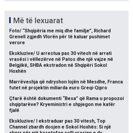
Më të lexuarat
Foto/ “Shqipëria me miq dhe familje”, Richard
Grenell zgjedh Vlorën për të kaluar pushimet
verore
Ekskluzive/ U arrestua pas 30 vitesh në arrati
vrasësi i vëllezërve në Patos dhe një vajze në
Belgjikë, SHBA ekstradon në Shqipëri Sokol
Hoxhën
Marrëveshja që ndryshon lojën në Mesdhe, Franca
futet në projektin miliarda euro Greqi-Qipro
Çfarë është dokumenti “Besa” që Rama u propozoi
shqiptarëve? Kryeministri e shpjegon me katër
fjalë
Ekskluzive/ I ekstraduar pas 30 vitesh, Top
Channel zbardh dosjen e Sokol Hoxhës: Si një
sherr për një kasetofon solli vrasjen e dy