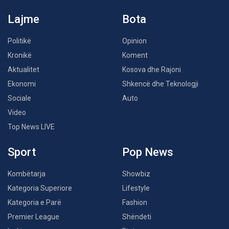
Lajme
Bota
Politikë
Opinion
Kronikë
Koment
Aktualitet
Kosova dhe Rajoni
Ekonomi
Shkencë dhe Teknologji
Sociale
Auto
Video
Top News LIVE
Sport
Pop News
Kombëtarja
Showbiz
Kategoria Superiore
Lifestyle
Kategoria e Parë
Fashion
Premier League
Shëndeti