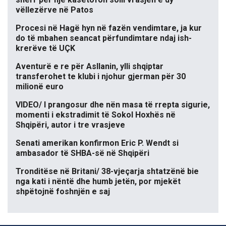
vëllezërve në Patos
Procesi në Hagë hyn në fazën vendimtare, ja kur
do të mbahen seancat përfundimtare ndaj ish-
krerëve të UÇK
Aventurë e re për Asllanin, ylli shqiptar
transferohet te klubi i njohur gjerman për 30
milionë euro
VIDEO/ I prangosur dhe nën masa të rrepta sigurie,
momenti i ekstradimit të Sokol Hoxhës në
Shqipëri, autor i tre vrasjeve
Senati amerikan konfirmon Eric P. Wendt si
ambasador të SHBA-së në Shqipëri
Tronditëse në Britani/ 38-vjeçarja shtatzënë bie
nga kati i nëntë dhe humb jetën, por mjekët
shpëtojnë foshnjën e saj