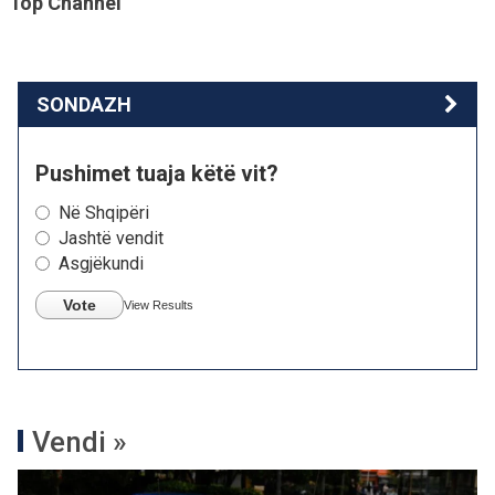
Top Channel
SONDAZH
Pushimet tuaja këtë vit?
Në Shqipëri
Jashtë vendit
Asgjëkundi
Vote
View Results
Vendi »