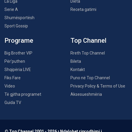
La Liga
Dieta
Serie A
Receta gatimi
Shumësportësh
Sport Gossip
Programe
Top Channel
Big Brother VIP
Rreth Top Channel
Për’puthen
Bileta
Shqipëria LIVE
Kontakt
Fiks Fare
Puno në Top Channel
Video
Privacy Policy & Terms of Use
Të gjitha programet
Aksesueshmëria
Guida TV
© Top Channel 2001 - 2026 • Ndalohet riprodhimi i