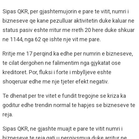
Sipas QKR, per gjashtemujorin e pare te vitit, numri i
bizneseve qe kane pezulluar aktivitetin duke kaluar ne
status pasiv eshte rritur me rreth 20 here duke shkuar
ne 1144, nga 62 qe ishte nje vit me pare.
Rritje me 17 perqind ka edhe per numrin e bizneseve,
te cilat dergohen ne falimentim nga gjykatat ose
kreditoret. Por, fluksi i forte i mbylljeve eshte
shoqeruar edhe me nje tjeter efekt negativ.
Te dhenat per tre vitet e fundit tregojne se kriza ka
goditur edhe trendin normal te hapjes se bizneseve te
reja.
Sipas QKR, ne gjashte muajt e pare te vitit numri i
bizneseve te reja gati u pergjysmua duke arritur ne