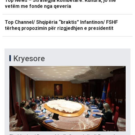
Top News – Strategjia Kombëtare. Kultura, jo më
vetëm me fonde nga qeveria
Top Channel/ Shqipëria “braktis” Infantinon/ FSHF
tërheq propozimin për rizgjedhjen e presidentit
Kryesore