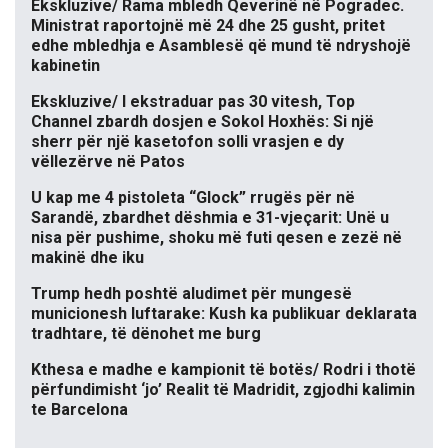
Ekskluzive/ Rama mbledh Qeverinë në Pogradec.
Ministrat raportojnë më 24 dhe 25 gusht, pritet
edhe mbledhja e Asamblesë që mund të ndryshojë
kabinetin
Ekskluzive/ I ekstraduar pas 30 vitesh, Top
Channel zbardh dosjen e Sokol Hoxhës: Si një
sherr për një kasetofon solli vrasjen e dy
vëllezërve në Patos
U kap me 4 pistoleta “Glock” rrugës për në
Sarandë, zbardhet dëshmia e 31-vjeçarit: Unë u
nisa për pushime, shoku më futi qesen e zezë në
makinë dhe iku
Trump hedh poshtë aludimet për mungesë
municionesh luftarake: Kush ka publikuar deklarata
tradhtare, të dënohet me burg
Kthesa e madhe e kampionit të botës/ Rodri i thotë
përfundimisht ‘jo’ Realit të Madridit, zgjodhi kalimin
te Barcelona