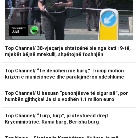
Top Channel/ 38-vjeçarja shtatzënë bie nga kati i 9-të,
mjekët bëjnë mrekulli, shpëtojnë foshnjën
Top Channel/ “Të dënohen me burg,” Trump mohon
krizën e municioneve dhe paralajmëron ndëshkime
Top Channel/ U besuan “punonjësve të sigurisë”, por
humbën gjithçka! Ja si u vodhën 1.1 milion euro
Top Channel/ “Turp, turp”, protestuesit drejt
Kryeministrisë: Rama burg, Berisha burg