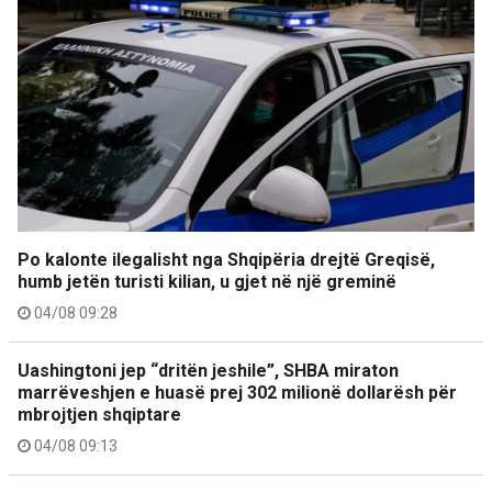
Po kalonte ilegalisht nga Shqipëria drejtë Greqisë,
humb jetën turisti kilian, u gjet në një greminë
04/08 09:28
Uashingtoni jep “dritën jeshile”, SHBA miraton
marrëveshjen e huasë prej 302 milionë dollarësh për
mbrojtjen shqiptare
04/08 09:13