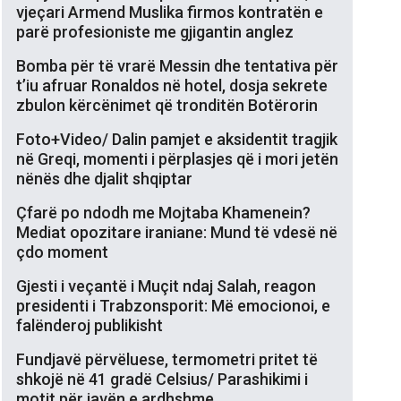
vjeçari Armend Muslika firmos kontratën e
parë profesioniste me gjigantin anglez
Bomba për të vrarë Messin dhe tentativa për
t’iu afruar Ronaldos në hotel, dosja sekrete
zbulon kërcënimet që tronditën Botërorin
Foto+Video/ Dalin pamjet e aksidentit tragjik
në Greqi, momenti i përplasjes që i mori jetën
nënës dhe djalit shqiptar
Çfarë po ndodh me Mojtaba Khamenein?
Mediat opozitare iraniane: Mund të vdesë në
çdo moment
Gjesti i veçantë i Muçit ndaj Salah, reagon
presidenti i Trabzonsporit: Më emocionoi, e
falënderoj publikisht
Fundjavë përvëluese, termometri pritet të
shkojë në 41 gradë Celsius/ Parashikimi i
motit për javën e ardhshme