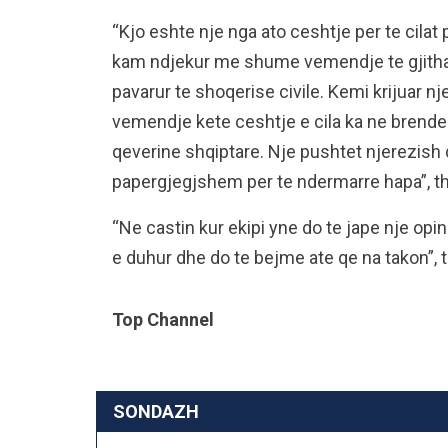
“Kjo eshte nje nga ato ceshtje per te cilat p
kam ndjekur me shume vemendje te gjitha
pavarur te shoqerise civile. Kemi krijuar 
vemendje kete ceshtje e cila ka ne brendes
qeverine shqiptare. Nje pushtet njerezish
papergjegjshem per te ndermarre hapa”, t
“Ne castin kur ekipi yne do te jape nje op
e duhur dhe do te bejme ate qe na takon”, t
Top Channel
SONDAZH