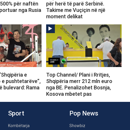
 500% për naftën
për herë të parë Serbinë.
portuar nga Rusia
Takime me Vuçiçin në një
moment delikat
“Shqipëria e
Top Channel/ Plani i Rritjes,
o e pushtetarëve”,
Shqipëria merr 212 mln euro
në bulevard: Rama
nga BE. Penalizohet Bosnja,
Kosova mbetet pas
Sport
Pop News
Kombëtarja
Showbiz