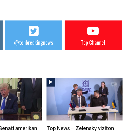
@tchbreakingnews
Top Channel
Senati amerikan
Top News – Zelensky viziton