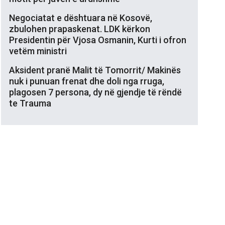
Negociatat e dështuara në Kosovë,
zbulohen prapaskenat. LDK kërkon
Presidentin për Vjosa Osmanin, Kurti i ofron
vetëm ministri
Aksident pranë Malit të Tomorrit/ Makinës
nuk i punuan frenat dhe doli nga rruga,
plagosen 7 persona, dy në gjendje të rëndë
te Trauma