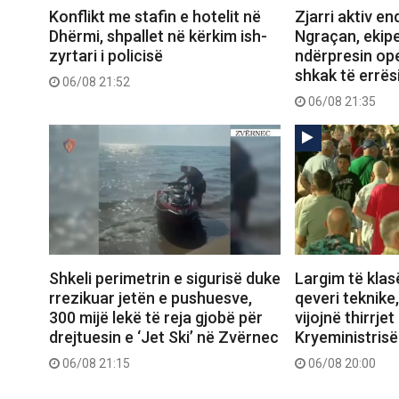
Konflikt me stafin e hotelit në
Zjarri aktiv e
Dhërmi, shpallet në kërkim ish-
Ngraçan, ekipe
zyrtari i policisë
ndërpresin op
shkak të errës
06/08 21:52
06/08 21:35
Shkeli perimetrin e sigurisë duke
Largim të klas
rrezikuar jetën e pushuesve,
qeveri teknike
300 mijë lekë të reja gjobë për
vijojnë thirrjet
drejtuesin e ‘Jet Ski’ në Zvërnec
Kryeministrisë
06/08 21:15
06/08 20:00