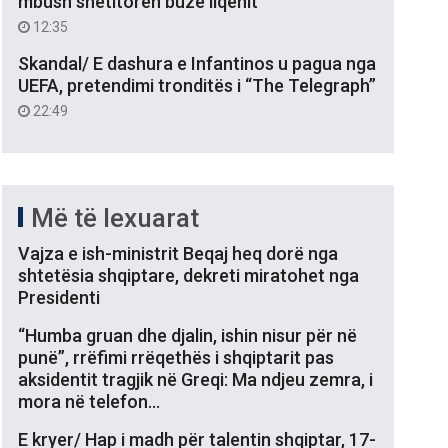
mbush shëtitoren buzë liqenit
12:35
Skandal/ E dashura e Infantinos u pagua nga
UEFA, pretendimi tronditës i “The Telegraph”
22:49
Më të lexuarat
Vajza e ish-ministrit Beqaj heq dorë nga
shtetësia shqiptare, dekreti miratohet nga
Presidenti
“Humba gruan dhe djalin, ishin nisur për në
punë”, rrëfimi rrëqethës i shqiptarit pas
aksidentit tragjik në Greqi: Ma ndjeu zemra, i
mora në telefon…
E kryer/ Hap i madh për talentin shqiptar, 17-