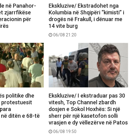
nde në Panahor-
Ekskluzive/ Ekstradohet nga
t zjarrfikëse
Kolumbia në Shqipëri “kimisti” i
eracionin për
drogës në Frakull, i dënuar me
irës
14 vite burg
06/08 21:20
ës politike dhe
Ekskluzive/ I ekstraduar pas 30
, protestuesit
vitesh, Top Channel zbardh
 para
dosjen e Sokol Hoxhës: Si një
 në ditën e 68-të
sherr për një kasetofon solli
vrasjen e dy vëllezërve në Patos
06/08 19:50