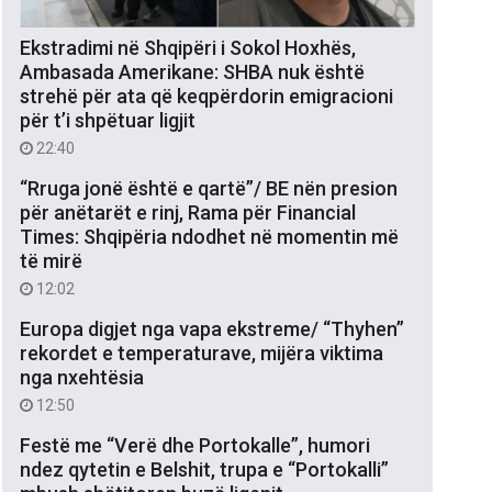
Ekstradimi në Shqipëri i Sokol Hoxhës,
Ambasada Amerikane: SHBA nuk është
strehë për ata që keqpërdorin emigracioni
për t’i shpëtuar ligjit
22:40
“Rruga jonë është e qartë”/ BE nën presion
për anëtarët e rinj, Rama për Financial
Times: Shqipëria ndodhet në momentin më
të mirë
12:02
Europa digjet nga vapa ekstreme/ “Thyhen”
rekordet e temperaturave, mijëra viktima
nga nxehtësia
12:50
Festë me “Verë dhe Portokalle”, humori
ndez qytetin e Belshit, trupa e “Portokalli”