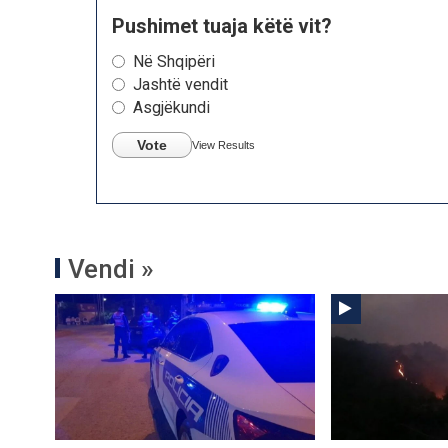
Pushimet tuaja këtë vit?
Në Shqipëri
Jashtë vendit
Asgjëkundi
Vote
View Results
Vendi »