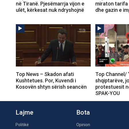
në Tiranë. Pjesëmarrja vijon e
miraton tarifa
ulët, kërkesat nuk ndryshojnë
dhe gazin e im
Top News – Skadon afati
Top Channel/ 
Kushtetues. Por, Kuvendi i
shqiptarëve, j
Kosovën shtyn sërish seancën
protestuesit 
SPAK-YOU
Lajme
Bota
Politikë
Opinion