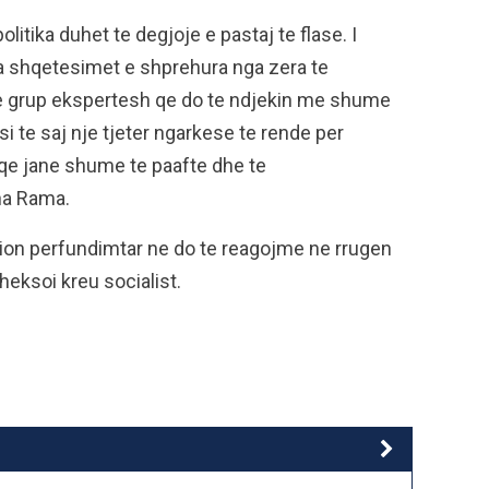
olitika duhet te degjoje e pastaj te flase. I
 shqetesimet e shprehura nga zera te
nje grup ekspertesh qe do te ndjekin me shume
i te saj nje tjeter ngarkese te rende per
 qe jane shume te paafte dhe te
ha Rama.
inion perfundimtar ne do te reagojme ne rrugen
heksoi kreu socialist.