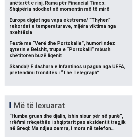
anëtarët e rinj, Rama për Financial Times:
Shqipëria ndodhet në momentin më të mirë
Europa digjet nga vapa ekstreme/ “Thyhen”
rekordet e temperaturave, mijëra viktima nga
nxehtësia
Festë me “Verë dhe Portokalle”, humori ndez
qytetin e Belshit, trupa e “Portokalli” mbush
shëtitoren buzë liqenit
Skandal/ E dashura e Infantinos u pagua nga UEFA,
pretendimi tronditës i “The Telegraph”
Më të lexuarat
“Humba gruan dhe djalin, ishin nisur për në punë”,
rrëfimi rrëqethës i shqiptarit pas aksidentit tragjik
në Greqi: Ma ndjeu zemra, i mora në telefon…