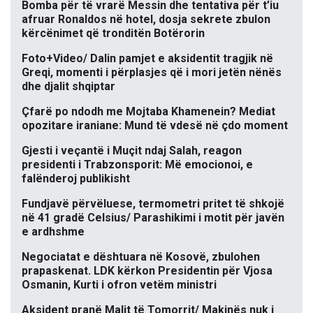
Bomba për të vrarë Messin dhe tentativa për t’iu
afruar Ronaldos në hotel, dosja sekrete zbulon
kërcënimet që tronditën Botërorin
Foto+Video/ Dalin pamjet e aksidentit tragjik në
Greqi, momenti i përplasjes që i mori jetën nënës
dhe djalit shqiptar
Çfarë po ndodh me Mojtaba Khamenein? Mediat
opozitare iraniane: Mund të vdesë në çdo moment
Gjesti i veçantë i Muçit ndaj Salah, reagon
presidenti i Trabzonsporit: Më emocionoi, e
falënderoj publikisht
Fundjavë përvëluese, termometri pritet të shkojë
në 41 gradë Celsius/ Parashikimi i motit për javën
e ardhshme
Negociatat e dështuara në Kosovë, zbulohen
prapaskenat. LDK kërkon Presidentin për Vjosa
Osmanin, Kurti i ofron vetëm ministri
Aksident pranë Malit të Tomorrit/ Makinës nuk i