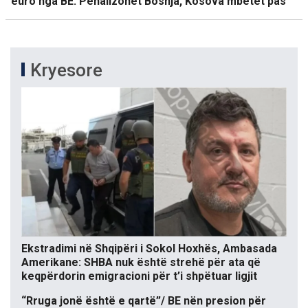
euro nga BE. Penalizohet Bosnja, Kosova mbetet pas
Kryesore
Ekstradimi në Shqipëri i Sokol Hoxhës, Ambasada
Amerikane: SHBA nuk është strehë për ata që
keqpërdorin emigracioni për t’i shpëtuar ligjit
“Rruga jonë është e qartë”/ BE nën presion për