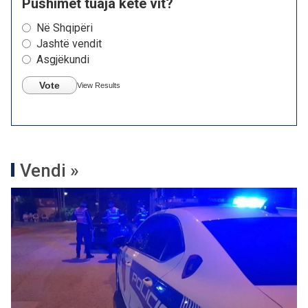
Pushimet tuaja këtë vit?
Në Shqipëri
Jashtë vendit
Asgjëkundi
Vote
View Results
Vendi »