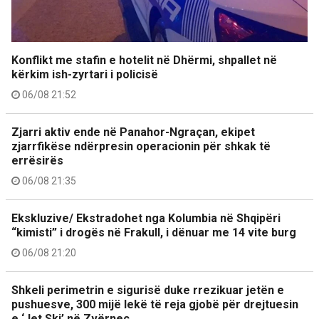
Konflikt me stafin e hotelit në Dhërmi, shpallet në
kërkim ish-zyrtari i policisë
06/08 21:52
Zjarri aktiv ende në Panahor-Ngraçan, ekipet
zjarrfikëse ndërpresin operacionin për shkak të
errësirës
06/08 21:35
Ekskluzive/ Ekstradohet nga Kolumbia në Shqipëri
“kimisti” i drogës në Frakull, i dënuar me 14 vite burg
06/08 21:20
Shkeli perimetrin e sigurisë duke rrezikuar jetën e
pushuesve, 300 mijë lekë të reja gjobë për drejtuesin
e ‘Jet Ski’ në Zvërnec