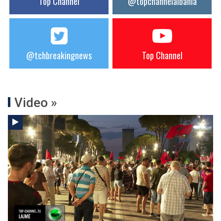
Top Channel
@topchannelalbania
@tchbreakingnews
Top Channel
Video »