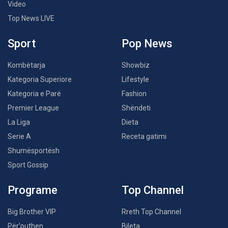
Video
Top News LIVE
Sport
Pop News
Kombëtarja
Showbiz
Kategoria Superiore
Lifestyle
Kategoria e Parë
Fashion
Premier League
Shëndeti
La Liga
Dieta
Serie A
Receta gatimi
Shumësportësh
Sport Gossip
Programe
Top Channel
Big Brother VIP
Rreth Top Channel
Për’puthen
Bileta