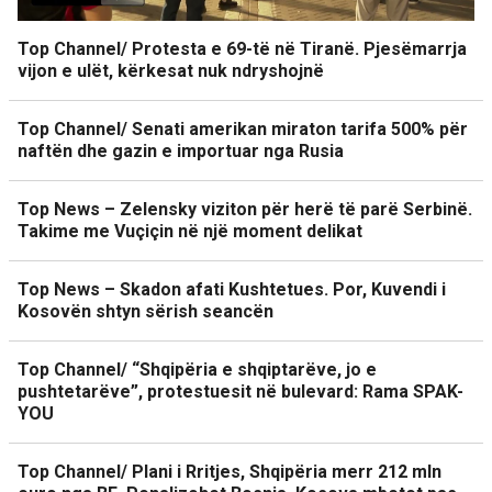
Top Channel/ Protesta e 69-të në Tiranë. Pjesëmarrja
vijon e ulët, kërkesat nuk ndryshojnë
Top Channel/ Senati amerikan miraton tarifa 500% për
naftën dhe gazin e importuar nga Rusia
Top News – Zelensky viziton për herë të parë Serbinë.
Takime me Vuçiçin në një moment delikat
Top News – Skadon afati Kushtetues. Por, Kuvendi i
Kosovën shtyn sërish seancën
Top Channel/ “Shqipëria e shqiptarëve, jo e
pushtetarëve”, protestuesit në bulevard: Rama SPAK-
YOU
Top Channel/ Plani i Rritjes, Shqipëria merr 212 mln