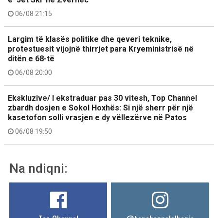
06/08 21:15
Largim të klasës politike dhe qeveri teknike,
protestuesit vijojnë thirrjet para Kryeministrisë në
ditën e 68-të
06/08 20:00
Ekskluzive/ I ekstraduar pas 30 vitesh, Top Channel
zbardh dosjen e Sokol Hoxhës: Si një sherr për një
kasetofon solli vrasjen e dy vëllezërve në Patos
06/08 19:50
Na ndiqni: