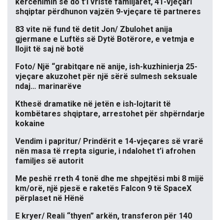
kërcënimin se do t’i vriste familjarët, 41-vjeçari
shqiptar përdhunon vajzën 9-vjeçare të partneres
83 vite në fund të detit Jon/ Zbulohet anija
gjermane e Luftës së Dytë Botërore, e vetmja e
llojit të saj në botë
Foto/ Një “grabitqare në anije, ish-kuzhinierja 25-
vjeçare akuzohet për një sërë sulmesh seksuale
ndaj… marinarëve
Kthesë dramatike në jetën e ish-lojtarit të
kombëtares shqiptare, arrestohet për shpërndarje
kokaine
Vendim i papritur/ Prindërit e 14-vjeçares së vrarë
nën masa të rrepta sigurie, i ndalohet t’i afrohen
familjes së autorit
Me peshë rreth 4 tonë dhe me shpejtësi mbi 8 mijë
km/orë, një pjesë e raketës Falcon 9 të SpaceX
përplaset në Hënë
E kryer/ Reali “thyen” arkën, transferon për 140