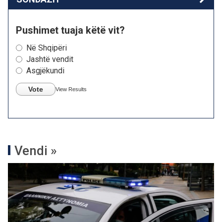
Pushimet tuaja këtë vit?
Në Shqipëri
Jashtë vendit
Asgjëkundi
Vote
View Results
Vendi »