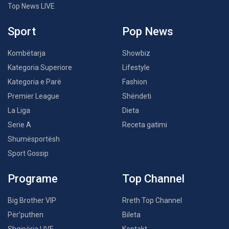
Top News LIVE
Sport
Pop News
Kombëtarja
Showbiz
Kategoria Superiore
Lifestyle
Kategoria e Parë
Fashion
Premier League
Shëndeti
La Liga
Dieta
Serie A
Receta gatimi
Shumësportësh
Sport Gossip
Programe
Top Channel
Big Brother VIP
Rreth Top Channel
Për’puthen
Bileta