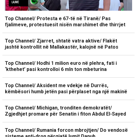
Top Channel/ Protesta e 67-të në Tiranë/ Pas
fjalimeve, protestuesit nisën marshimet dhe thirrjet
Top Channel/ Zjarret, shtatë vatra aktive/ Flakët
jashtë kontrollit në Mallakastër, kalojnë në Patos
Top Channel/ Hodhi 1 milion euro në plehra, fati i
‘kthehet’ pasi kontrolloi 6 mln ton mbeturina
Top Channel/ Aksident me vdekje në Durrës,
këmbësori humb jetën pasi përplaset nga një makinë
Top Channel/ Michigan, tronditen demokratët/
Zgjedhjet promare për Senatin i fiton Abdul El-Sayed
Top Channel/ Rumania forcon mbrojtjen/ Do vendosë
sisteme anti-dron përgjatë lumit Danub