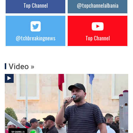
Top Channel
@topchannelalbania
@tchbreakingnews
Top Channel
Video »