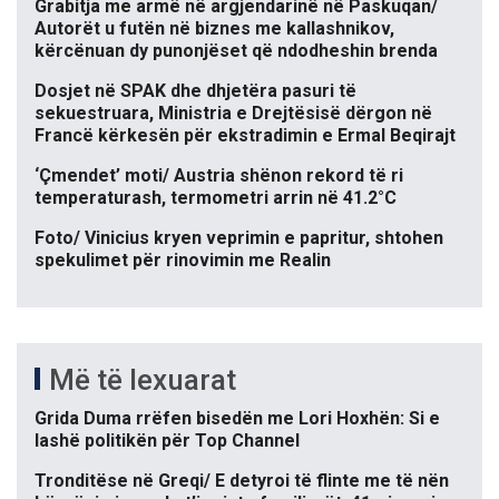
Grabitja me armë në argjendarinë në Paskuqan/
Autorët u futën në biznes me kallashnikov,
kërcënuan dy punonjëset që ndodheshin brenda
Dosjet në SPAK dhe dhjetëra pasuri të
sekuestruara, Ministria e Drejtësisë dërgon në
Francë kërkesën për ekstradimin e Ermal Beqirajt
‘Çmendet’ moti/ Austria shënon rekord të ri
temperaturash, termometri arrin në 41.2°C
Foto/ Vinicius kryen veprimin e papritur, shtohen
spekulimet për rinovimin me Realin
Më të lexuarat
Grida Duma rrëfen bisedën me Lori Hoxhën: Si e
lashë politikën për Top Channel
Tronditëse në Greqi/ E detyroi të flinte me të nën