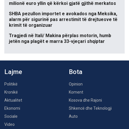
milionë euro yllin që kërkoi gjatë gjithë merkatos
SHBA pezullon importet e avokados nga Meksika,
alarm për sigurinë pas arrestimit të drejtuesve të
krimit të organizuar
Tragjedi në Itali/ Makina përplas motorin, humb
jetën nga plagët e marra 33-vjeçari shqiptar
Lajme
Bota
Politikë
Opinion
Kronikë
Koment
Aktualitet
Kosova dhe Rajoni
Ekonomi
Shkencë dhe Teknologji
Sociale
Auto
Video