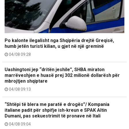
Po kalonte ilegalisht nga Shqipëria drejtë Greqisë,
humb jetën turisti kilian, u gjet në një greminë
04/08 09:28
Uashingtoni jep “dritën jeshile”, SHBA miraton
marrëveshjen e huasë prej 302 milionë dollarësh për
mbrojtjen shqiptare
04/08 09:13
“Shtëpi të blera me paratë e drogës”/ Kompania
italiane padit për shpifje ish-kreun e SPAK Altin
Dumani, pas sekuestrimit të pronave në Itali
04/08 09:04