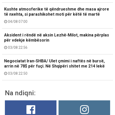
Kushte atmosferike të qëndrueshme dhe masa ajrore
të nxehta, si parashikohet moti për këtë të martë
04/08 07:00
Aksident i rëndë në aksin Lezhë-Milot, makina përplas
për vdekje këmbësorin
03/08 22:56
Negociatat Iran-SHBA/ Ulet çmimi i naftës në bursë,
arrin në 78$ për fuçi. Në Shqipëri shitet me 214 lekë
03/08 22:50
Na ndiqni: