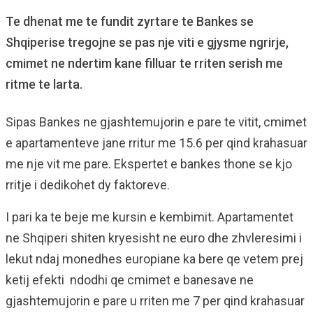
Te dhenat me te fundit zyrtare te Bankes se
Shqiperise tregojne se pas nje viti e gjysme ngrirje,
cmimet ne ndertim kane filluar te rriten serish me
ritme te larta.
Sipas Bankes ne gjashtemujorin e pare te vitit, cmimet
e apartamenteve jane rritur me 15.6 per qind krahasuar
me nje vit me pare. Ekspertet e bankes thone se kjo
rritje i dedikohet dy faktoreve.
I pari ka te beje me kursin e kembimit. Apartamentet
ne Shqiperi shiten kryesisht ne euro dhe zhvleresimi i
lekut ndaj monedhes europiane ka bere qe vetem prej
ketij efekti ndodhi qe cmimet e banesave ne
gjashtemujorin e pare u rriten me 7 per qind krahasuar