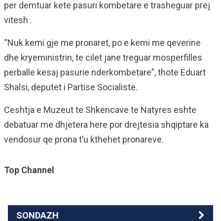
per demtuar kete pasuri kombetare e trasheguar prej
vitesh .
“Nuk kemi gje me pronaret, po e kemi me qeverine
dhe kryeministrin, te cilet jane treguar mosperfilles
perballe kesaj pasurie nderkombetare”, thote Eduart
Shalsi, deputet i Partise Socialiste.
Ceshtja e Muzeut te Shkencave te Natyres eshte
debatuar me dhjetera here por drejtesia shqiptare ka
vendosur qe prona t’u kthehet pronareve.
Top Channel
SONDAZH