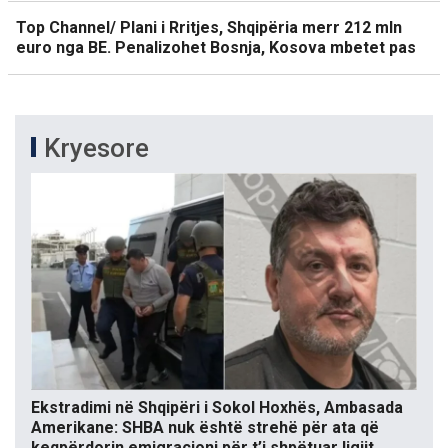
Top Channel/ Plani i Rritjes, Shqipëria merr 212 mln
euro nga BE. Penalizohet Bosnja, Kosova mbetet pas
Kryesore
Ekstradimi në Shqipëri i Sokol Hoxhës, Ambasada
Amerikane: SHBA nuk është strehë për ata që
keqpërdorin emigracioni për t’i shpëtuar ligjit