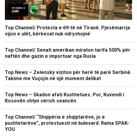
Top Channel/ Protesta e 69-të në Tiranë. Pjesëmarrja
vijon e ulët, kërkesat nuk ndryshojnë
Top Channel/ Senati amerikan miraton tarifa 500% për
naftën dhe gazin e importuar nga Rusia
Top News – Zelensky viziton për herë të parë Serbinë.
Takime me Vuçiçin në një moment delikat
Top News – Skadon afati Kushtetues. Por, Kuvendi i
Kosovën shtyn sërish seancën
Top Channel/ “Shqipëria e shqiptarëve, jo e
pushtetarëve”, protestuesit në bulevard: Rama SPAK-
YOU