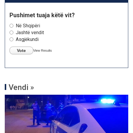
Pushimet tuaja këtë vit?
Në Shqipëri
Jashtë vendit
Asgjëkundi
Vote
View Results
Vendi »