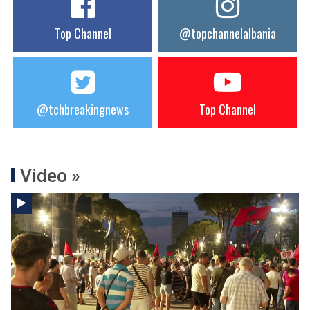
Top Channel
@topchannelalbania
@tchbreakingnews
Top Channel
Video »