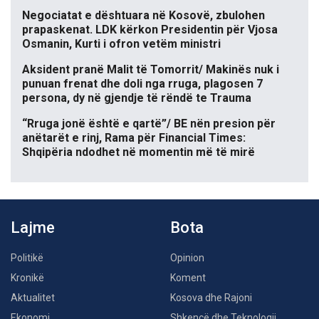
Negociatat e dështuara në Kosovë, zbulohen
prapaskenat. LDK kërkon Presidentin për Vjosa
Osmanin, Kurti i ofron vetëm ministri
Aksident pranë Malit të Tomorrit/ Makinës nuk i
punuan frenat dhe doli nga rruga, plagosen 7
persona, dy në gjendje të rëndë te Trauma
“Rruga jonë është e qartë”/ BE nën presion për
anëtarët e rinj, Rama për Financial Times:
Shqipëria ndodhet në momentin më të mirë
Lajme
Bota
Politikë
Opinion
Kronikë
Koment
Aktualitet
Kosova dhe Rajoni
Ekonomi
Shkencë dhe Teknologji