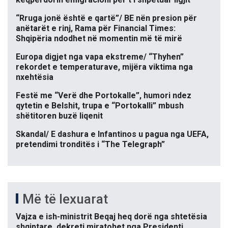
“Rruga jonë është e qartë”/ BE nën presion për
anëtarët e rinj, Rama për Financial Times:
Shqipëria ndodhet në momentin më të mirë
Europa digjet nga vapa ekstreme/ “Thyhen”
rekordet e temperaturave, mijëra viktima nga
nxehtësia
Festë me “Verë dhe Portokalle”, humori ndez
qytetin e Belshit, trupa e “Portokalli” mbush
shëtitoren buzë liqenit
Skandal/ E dashura e Infantinos u pagua nga UEFA,
pretendimi tronditës i “The Telegraph”
Më të lexuarat
Vajza e ish-ministrit Beqaj heq dorë nga shtetësia
shqiptare, dekreti miratohet nga Presidenti