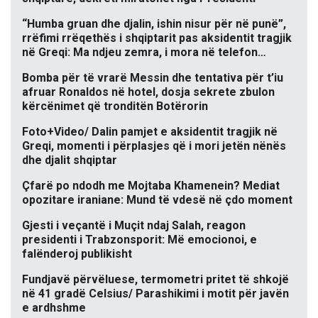
“Humba gruan dhe djalin, ishin nisur për në punë”,
rrëfimi rrëqethës i shqiptarit pas aksidentit tragjik
në Greqi: Ma ndjeu zemra, i mora në telefon…
Bomba për të vrarë Messin dhe tentativa për t’iu
afruar Ronaldos në hotel, dosja sekrete zbulon
kërcënimet që tronditën Botërorin
Foto+Video/ Dalin pamjet e aksidentit tragjik në
Greqi, momenti i përplasjes që i mori jetën nënës
dhe djalit shqiptar
Çfarë po ndodh me Mojtaba Khamenein? Mediat
opozitare iraniane: Mund të vdesë në çdo moment
Gjesti i veçantë i Muçit ndaj Salah, reagon
presidenti i Trabzonsporit: Më emocionoi, e
falënderoj publikisht
Fundjavë përvëluese, termometri pritet të shkojë
në 41 gradë Celsius/ Parashikimi i motit për javën
e ardhshme