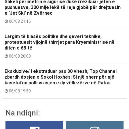
Shkeli perimetrin e sigurisë duke rrezikuar jetën e
pushuesve, 300 mijë lekë të reja gjobë për drejtuesin
e ‘Jet Ski’ në Zvërnec
06/08 21:15
Largim të klasës politike dhe qeveri teknike,
protestuesit vijojnë thirrjet para Kryeministrisë në
ditën e 68-të
06/08 20:00
Ekskluzive/ I ekstraduar pas 30 vitesh, Top Channel
zbardh dosjen e Sokol Hoxhës: Si një sherr për një
kasetofon solli vrasjen e dy vëllezërve në Patos
06/08 19:50
Na ndiqni: