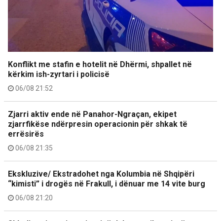
Konflikt me stafin e hotelit në Dhërmi, shpallet në
kërkim ish-zyrtari i policisë
06/08 21:52
Zjarri aktiv ende në Panahor-Ngraçan, ekipet
zjarrfikëse ndërpresin operacionin për shkak të
errësirës
06/08 21:35
Ekskluzive/ Ekstradohet nga Kolumbia në Shqipëri
“kimisti” i drogës në Frakull, i dënuar me 14 vite burg
06/08 21:20