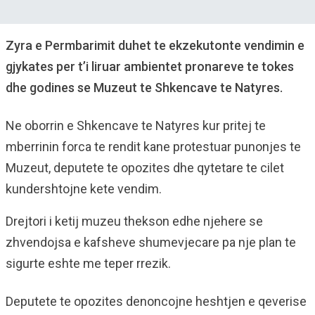
Zyra e Permbarimit duhet te ekzekutonte vendimin e
gjykates per t’i liruar ambientet pronareve te tokes
dhe godines se Muzeut te Shkencave te Natyres.
Ne oborrin e Shkencave te Natyres kur pritej te
mberrinin forca te rendit kane protestuar punonjes te
Muzeut, deputete te opozites dhe qytetare te cilet
kundershtojne kete vendim.
Drejtori i ketij muzeu thekson edhe njehere se
zhvendojsa e kafsheve shumevjecare pa nje plan te
sigurte eshte me teper rrezik.
Deputete te opozites denoncojne heshtjen e qeverise