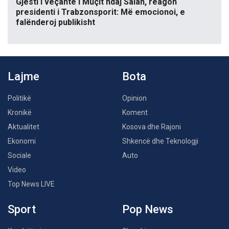
Gjesti i veçantë i Muçit ndaj Salah, reagon
presidenti i Trabzonsporit: Më emocionoi, e
falënderoj publikisht
Lajme
Bota
Politikë
Opinion
Kronikë
Koment
Aktualitet
Kosova dhe Rajoni
Ekonomi
Shkencë dhe Teknologji
Sociale
Auto
Video
Top News LIVE
Sport
Pop News