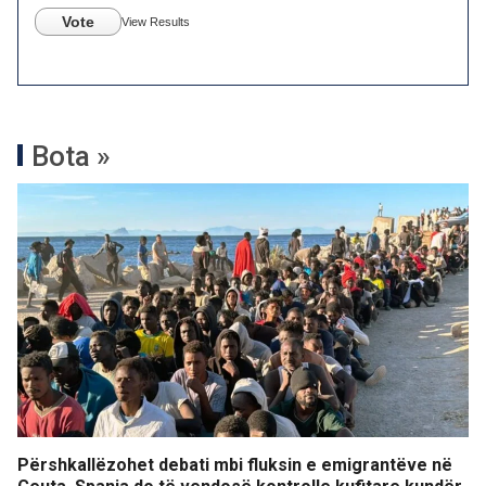
Vote
View Results
Bota »
Përshkallëzohet debati mbi fluksin e emigrantëve në