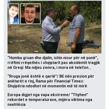
“Humba gruan dhe djalin, ishin nisur për në punë”,
rrëfimi rrëqethës i shqiptarit pas aksidentit tragjik
në Greqi: Ma ndjeu zemra, i mora në telefon…
“Rruga jonë është e qartë”/ BE nën presion për
anëtarët e rinj, Rama për Financial Times:
Shqipëria ndodhet në momentin më të mirë
Europa digjet nga vapa ekstreme/ “Thyhen”
rekordet e temperaturave, mijëra viktima nga
nxehtësia