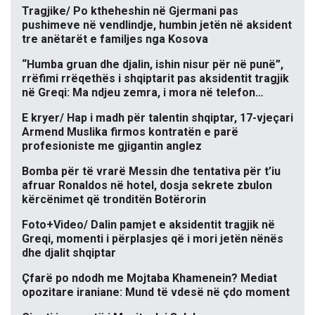
Tragjike/ Po ktheheshin në Gjermani pas
pushimeve në vendlindje, humbin jetën në aksident
tre anëtarët e familjes nga Kosova
“Humba gruan dhe djalin, ishin nisur për në punë”,
rrëfimi rrëqethës i shqiptarit pas aksidentit tragjik
në Greqi: Ma ndjeu zemra, i mora në telefon…
E kryer/ Hap i madh për talentin shqiptar, 17-vjeçari
Armend Muslika firmos kontratën e parë
profesioniste me gjigantin anglez
Bomba për të vrarë Messin dhe tentativa për t’iu
afruar Ronaldos në hotel, dosja sekrete zbulon
kërcënimet që tronditën Botërorin
Foto+Video/ Dalin pamjet e aksidentit tragjik në
Greqi, momenti i përplasjes që i mori jetën nënës
dhe djalit shqiptar
Çfarë po ndodh me Mojtaba Khamenein? Mediat
opozitare iraniane: Mund të vdesë në çdo moment