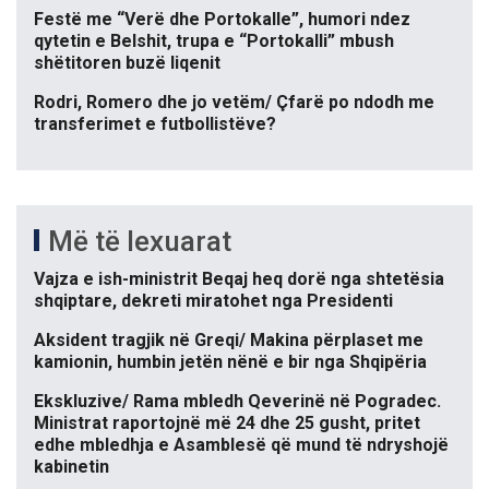
Festë me “Verë dhe Portokalle”, humori ndez
qytetin e Belshit, trupa e “Portokalli” mbush
shëtitoren buzë liqenit
Rodri, Romero dhe jo vetëm/ Çfarë po ndodh me
transferimet e futbollistëve?
Më të lexuarat
Vajza e ish-ministrit Beqaj heq dorë nga shtetësia
shqiptare, dekreti miratohet nga Presidenti
Aksident tragjik në Greqi/ Makina përplaset me
kamionin, humbin jetën nënë e bir nga Shqipëria
Ekskluzive/ Rama mbledh Qeverinë në Pogradec.
Ministrat raportojnë më 24 dhe 25 gusht, pritet
edhe mbledhja e Asamblesë që mund të ndryshojë
kabinetin