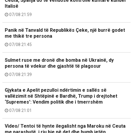
Ceuta, Spanja do të vendosë kontrolle kufitare kundër
Italisë
07/08 21:59
Panik në Tanvald të Republikës Çeke, një burrë godet
me thikë tre persona
07/08 21:45
Sulmet ruse me dronë dhe bomba në Ukrainë, dy
persona të vdekur dhe gjashtë të plagosur
07/08 21:39
Gjykata e Apelit pezulloi ndërtimin e sallës së
vallëzimit në Shtëpinë e Bardhë, Trump i drejtohet
‘Supremes’: Vendim politik dhe i tmerrshëm
07/08 21:01
Video/ Tentoi të hynte ilegalisht nga Maroku në Ceuta
me parashutë, i riu bie në det dhe humb jetën