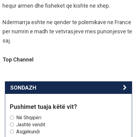
hequr armen dhe fisheket qe kishte ne xhep.
Ndermarrja eshte ne qender te polemikave ne France
per numrin e madh te vetvrasjeve mes punonjesve te
saj.
Top Channel
SONDAZH
Pushimet tuaja këtë vit?
Në Shqipëri
Jashtë vendit
Asgjëkundi