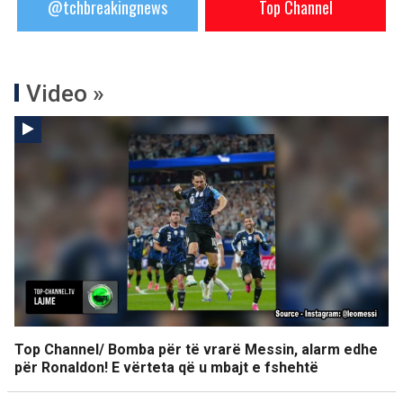
@tchbreakingnews
Top Channel
Video »
Top Channel/ Bomba për të vrarë Messin, alarm edhe
për Ronaldon! E vërteta që u mbajt e fshehtë