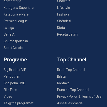
Kombëtarja
Showbiz
Kategoria Superiore
Lifestyle
Kategoria e Parë
Fashion
Premier League
Shëndeti
La Liga
Dieta
Serie A
Receta gatimi
Shumësportësh
Sport Gossip
Programe
Top Channel
Big Brother VIP
Rreth Top Channel
Për’puthen
Bileta
Shqipëria LIVE
Kontakt
Fiks Fare
Puno në Top Channel
Video
Privacy Policy & Terms of Use
Të gjitha programet
Aksesueshmëria