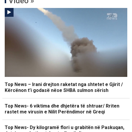
Video »
Top News – Irani drejton raketat nga shtetet e Gjirit /
Kërcënon t’i godasë nëse SHBA sulmon sërish
Top News- 6 viktima dhe dhjetëra të shtruar/ Rriten
rastet me virusin e Nilit Perëndimor në Greqi
Top News- Dy kilogramë flori u grabitën në Paskuqan,