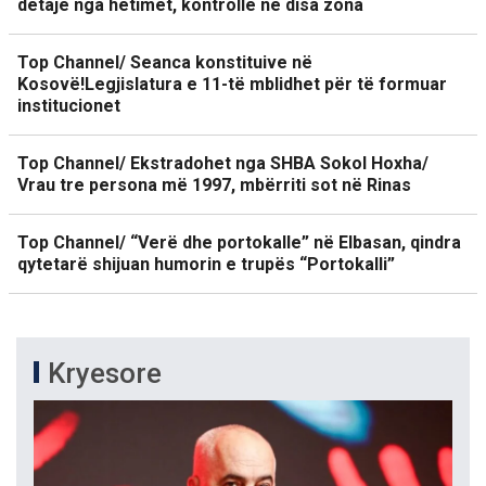
detaje nga hetimet, kontrolle në disa zona
Top Channel/ Seanca konstituive në
Kosovë!Legjislatura e 11-të mblidhet për të formuar
institucionet
Top Channel/ Ekstradohet nga SHBA Sokol Hoxha/
Vrau tre persona më 1997, mbërriti sot në Rinas
Top Channel/ “Verë dhe portokalle” në Elbasan, qindra
qytetarë shijuan humorin e trupës “Portokalli”
Kryesore