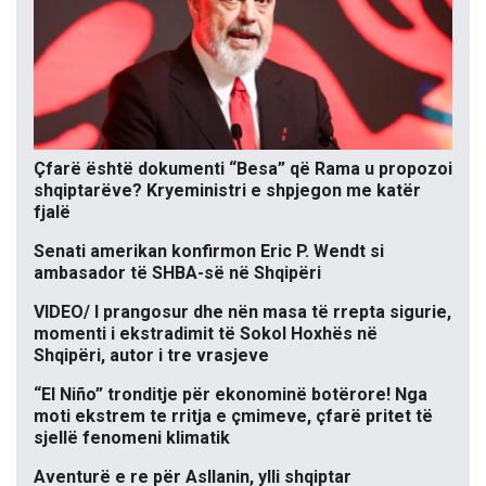
Çfarë është dokumenti “Besa” që Rama u propozoi
shqiptarëve? Kryeministri e shpjegon me katër
fjalë
Senati amerikan konfirmon Eric P. Wendt si
ambasador të SHBA-së në Shqipëri
VIDEO/ I prangosur dhe nën masa të rrepta sigurie,
momenti i ekstradimit të Sokol Hoxhës në
Shqipëri, autor i tre vrasjeve
“El Niño” tronditje për ekonominë botërore! Nga
moti ekstrem te rritja e çmimeve, çfarë pritet të
sjellë fenomeni klimatik
Aventurë e re për Asllanin, ylli shqiptar