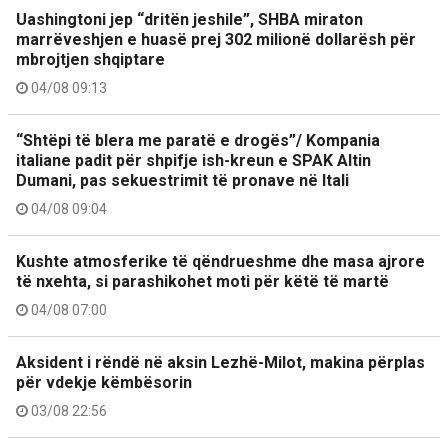
Uashingtoni jep “dritën jeshile”, SHBA miraton
marrëveshjen e huasë prej 302 milionë dollarësh për
mbrojtjen shqiptare
04/08 09:13
“Shtëpi të blera me paratë e drogës”/ Kompania
italiane padit për shpifje ish-kreun e SPAK Altin
Dumani, pas sekuestrimit të pronave në Itali
04/08 09:04
Kushte atmosferike të qëndrueshme dhe masa ajrore
të nxehta, si parashikohet moti për këtë të martë
04/08 07:00
Aksident i rëndë në aksin Lezhë-Milot, makina përplas
për vdekje këmbësorin
03/08 22:56