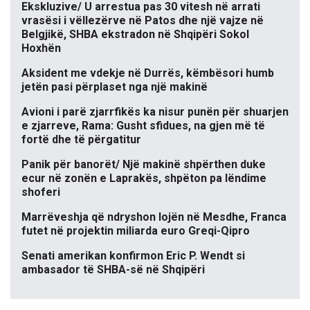
Ekskluzive/ U arrestua pas 30 vitesh në arrati
vrasësi i vëllezërve në Patos dhe një vajze në
Belgjikë, SHBA ekstradon në Shqipëri Sokol
Hoxhën
Aksident me vdekje në Durrës, këmbësori humb
jetën pasi përplaset nga një makinë
Avioni i parë zjarrfikës ka nisur punën për shuarjen
e zjarreve, Rama: Gusht sfidues, na gjen më të
fortë dhe të përgatitur
Panik për banorët/ Një makinë shpërthen duke
ecur në zonën e Laprakës, shpëton pa lëndime
shoferi
Marrëveshja që ndryshon lojën në Mesdhe, Franca
futet në projektin miliarda euro Greqi-Qipro
Senati amerikan konfirmon Eric P. Wendt si
ambasador të SHBA-së në Shqipëri