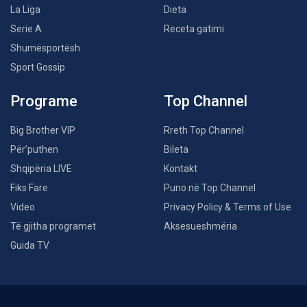
La Liga
Dieta
Serie A
Receta gatimi
Shumësportësh
Sport Gossip
Programe
Top Channel
Big Brother VIP
Rreth Top Channel
Për’puthen
Bileta
Shqipëria LIVE
Kontakt
Fiks Fare
Puno në Top Channel
Video
Privacy Policy & Terms of Use
Të gjitha programet
Aksesueshmëria
Guida TV