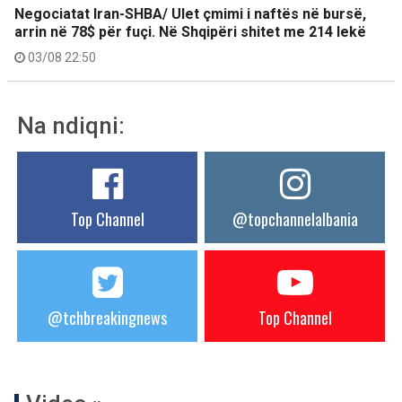
Negociatat Iran-SHBA/ Ulet çmimi i naftës në bursë,
arrin në 78$ për fuçi. Në Shqipëri shitet me 214 lekë
03/08 22:50
Na ndiqni:
Top Channel
@topchannelalbania
@tchbreakingnews
Top Channel