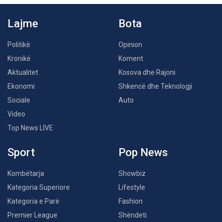
Lajme
Bota
Politikë
Opinion
Kronikë
Koment
Aktualitet
Kosova dhe Rajoni
Ekonomi
Shkencë dhe Teknologji
Sociale
Auto
Video
Top News LIVE
Sport
Pop News
Kombëtarja
Showbiz
Kategoria Superiore
Lifestyle
Kategoria e Parë
Fashion
Premier League
Shëndeti