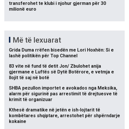
transferohet te klubi i njohur gjerman për 30
milionë euro
Më të lexuarat
Grida Duma rrëfen bisedën me Lori Hoxhën: Si e
lashë politikën për Top Channel
83 vite në fund të detit Jon/ Zbulohet anija
gjermane e Luftës së Dytë Botërore, e vetmja e
llojit të saj në botë
SHBA pezullon importet e avokados nga Meksika,
alarm për sigurinë pas arrestimit të drejtuesve të
krimit të organizuar
Kthesë dramatike në jetën e ish-lojtarit të
kombëtares shqiptare, arrestohet për shpërndarje
kokaine