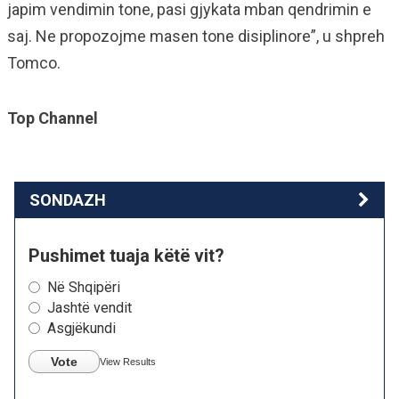
japim vendimin tone, pasi gjykata mban qendrimin e
saj. Ne propozojme masen tone disiplinore”, u shpreh
Tomco.
Top Channel
SONDAZH
Pushimet tuaja këtë vit?
Në Shqipëri
Jashtë vendit
Asgjëkundi
Vote
View Results