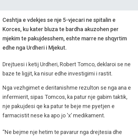
Ceshtja e vdekjes se nje 5-vjecari ne spitalin e
Korces, ku kater bluza te bardha akuzohen per
mjekim te pakujdesshem, eshte marre ne shqyrtim
edhe nga Urdheri i Mjekut.
Drejtuesi i ketij Urdheri, Robert Tomco, deklaroi se ne
baze te ligjit, ka nisur edhe investigimi i rastit.
Nga vezhgimet e deritanishme rezulton se nga ana e
infermierit, sipas Tomcos, ka patur nje gabim taktik,
nje pakujdesi qe ka patur te beje me pyetjen e
farmacistit nese ka apo jo ‘x’ medikament.
“Ne bejme nje hetim te pavarur nga drejtesia dhe